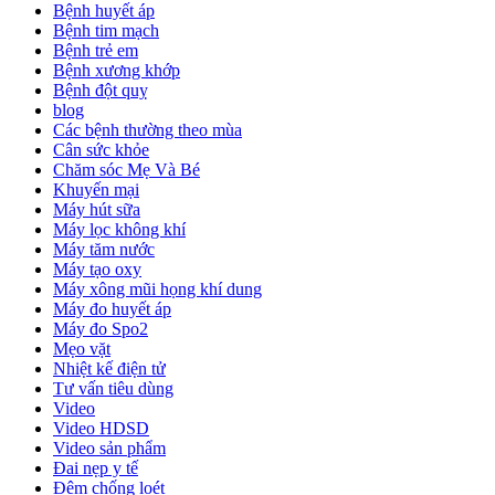
Bệnh huyết áp
Bệnh tim mạch
Bệnh trẻ em
Bệnh xương khớp
Bệnh đột quỵ
blog
Các bệnh thường theo mùa
Cân sức khỏe
Chăm sóc Mẹ Và Bé
Khuyến mại
Máy hút sữa
Máy lọc không khí
Máy tăm nước
Máy tạo oxy
Máy xông mũi họng khí dung
Máy đo huyết áp
Máy đo Spo2
Mẹo vặt
Nhiệt kế điện tử
Tư vấn tiêu dùng
Video
Video HDSD
Video sản phẩm
Đai nẹp y tế
Đệm chống loét