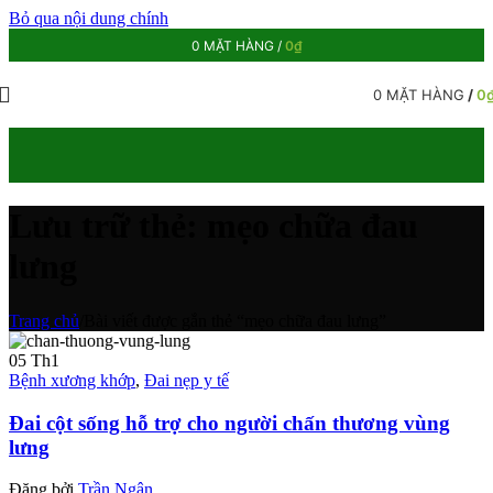
Bỏ qua nội dung chính
0
MẶT HÀNG
/
0
₫
0
MẶT HÀNG
/
0
Lưu trữ thẻ: mẹo chữa đau
lưng
Trang chủ
/
Bài viết được gắn thẻ “mẹo chữa đau lưng”
05
Th1
Bệnh xương khớp
,
Đai nẹp y tế
Đai cột sống hỗ trợ cho người chấn thương vùng
lưng
Đăng bởi
Trần Ngân