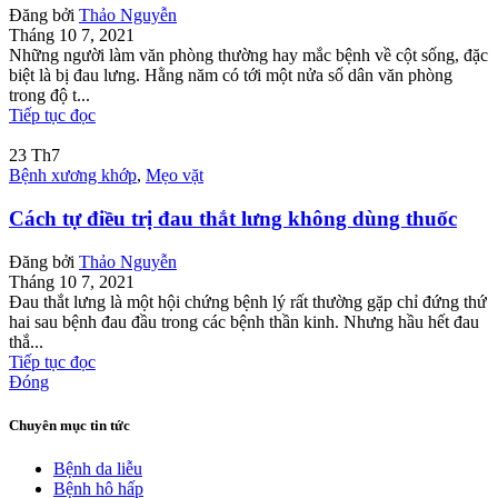
Đăng bởi
Thảo Nguyễn
Tháng 10 7, 2021
Những người làm văn phòng thường hay mắc bệnh về cột sống, đặc
biệt là bị đau lưng. Hằng năm có tới một nửa số dân văn phòng
trong độ t...
Tiếp tục đọc
23
Th7
Bệnh xương khớp
,
Mẹo vặt
Cách tự điều trị đau thắt lưng không dùng thuốc
Đăng bởi
Thảo Nguyễn
Tháng 10 7, 2021
Đau thắt lưng là một hội chứng bệnh lý rất thường gặp chỉ đứng thứ
hai sau bệnh đau đầu trong các bệnh thần kinh. Nhưng hầu hết đau
thắ...
Tiếp tục đọc
Đóng
Chuyên mục tin tức
Bệnh da liễu
Bệnh hô hấp