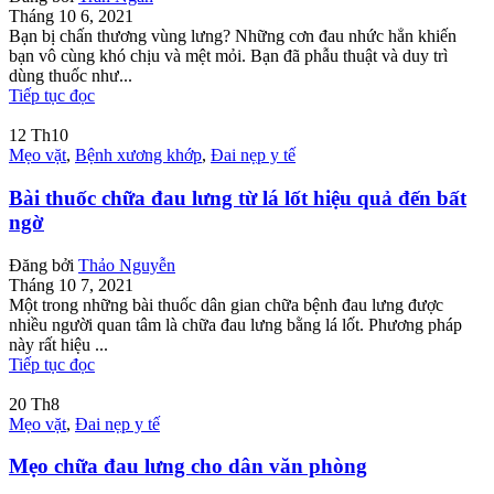
Tháng 10 6, 2021
Bạn bị chấn thương vùng lưng? Những cơn đau nhức hẳn khiến
bạn vô cùng khó chịu và mệt mỏi. Bạn đã phẫu thuật và duy trì
dùng thuốc như...
Tiếp tục đọc
12
Th10
Mẹo vặt
,
Bệnh xương khớp
,
Đai nẹp y tế
Bài thuốc chữa đau lưng từ lá lốt hiệu quả đến bất
ngờ
Đăng bởi
Thảo Nguyễn
Tháng 10 7, 2021
Một trong những bài thuốc dân gian chữa bệnh đau lưng được
nhiều người quan tâm là chữa đau lưng bằng lá lốt. Phương pháp
này rất hiệu ...
Tiếp tục đọc
20
Th8
Mẹo vặt
,
Đai nẹp y tế
Mẹo chữa đau lưng cho dân văn phòng