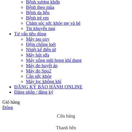
Bệnh xương khớp
Bệnh theo mùa
Bệnh da liễu
Bệnh trẻ em
Chăm sóc sức khỏe mẹ và bé
Tin khuyến mại
Tư vấn tiêu dùng
Máy tạo oxy
Đệm chống loét
Nhiệt kế điện tử
Máy hút sữa
Máy xông mũi họng khí dung
Máy đo huyết áp
Máy đo Spo2
Cân sức khỏe
Máy lọc không khí
ĐĂNG KÝ BẢO HÀNH ONLINE
Đăng nhập / đăng ký
Giỏ hàng
Đóng
Cửa hàng
Thanh bên