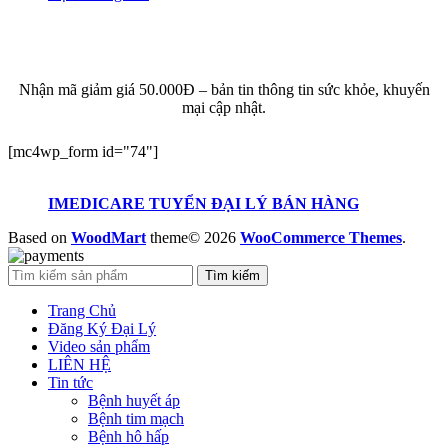
ĐĂNG KÝ EMAIL NHẬN BẢN TIN SỨC KHỎE,
KHUYẾN MẠI
Nhận mã giảm giá 50.000Đ – bản tin thông tin sức khỏe, khuyến
mại cập nhật.
[mc4wp_form id="74"]
IMEDICARE TUYỂN ĐẠI LÝ BÁN HÀNG
Based on
WoodMart
theme© 2026
WooCommerce Themes
.
Tìm kiếm
Trang Chủ
Đăng Ký Đại Lý
Video sản phẩm
LIÊN HỆ
Tin tức
Bệnh huyết áp
Bệnh tim mạch
Bệnh hô hấp