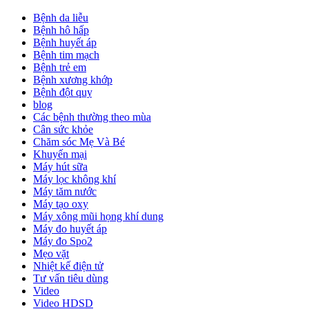
Bệnh da liễu
Bệnh hô hấp
Bệnh huyết áp
Bệnh tim mạch
Bệnh trẻ em
Bệnh xương khớp
Bệnh đột quỵ
blog
Các bệnh thường theo mùa
Cân sức khỏe
Chăm sóc Mẹ Và Bé
Khuyến mại
Máy hút sữa
Máy lọc không khí
Máy tăm nước
Máy tạo oxy
Máy xông mũi họng khí dung
Máy đo huyết áp
Máy đo Spo2
Mẹo vặt
Nhiệt kế điện tử
Tư vấn tiêu dùng
Video
Video HDSD