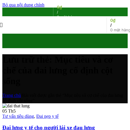
Bỏ qua nội dung chính
0
₫
/
0
mặt hàng
0
₫
/
0
mặt hàn
Lưu trữ thẻ: Mục tiêu và cơ
chế của đai lưng cố định cột
sống
Trang chủ
/
Bài viết được gắn thẻ “Mục tiêu và cơ chế của đai lưng
cố định cột sống”
05
Th5
Tư vấn tiêu dùng
,
Đai nẹp y tế
Đai lưng y tế cho người lái xe đau lưng