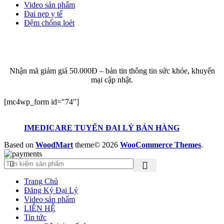
Video sản phẩm
Đai nẹp y tế
Đệm chống loét
ĐĂNG KÝ EMAIL NHẬN BẢN TIN SỨC KHỎE,
KHUYẾN MẠI
Nhận mã giảm giá 50.000Đ – bản tin thông tin sức khỏe, khuyến
mại cập nhật.
[mc4wp_form id="74"]
IMEDICARE TUYỂN ĐẠI LÝ BÁN HÀNG
Based on
WoodMart
theme© 2026
WooCommerce Themes
.
Trang Chủ
Đăng Ký Đại Lý
Video sản phẩm
LIÊN HỆ
Tin tức