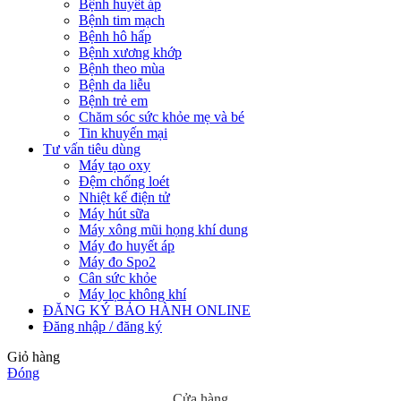
Bệnh huyết áp
Bệnh tim mạch
Bệnh hô hấp
Bệnh xương khớp
Bệnh theo mùa
Bệnh da liễu
Bệnh trẻ em
Chăm sóc sức khỏe mẹ và bé
Tin khuyến mại
Tư vấn tiêu dùng
Máy tạo oxy
Đệm chống loét
Nhiệt kế điện tử
Máy hút sữa
Máy xông mũi họng khí dung
Máy đo huyết áp
Máy đo Spo2
Cân sức khỏe
Máy lọc không khí
ĐĂNG KÝ BẢO HÀNH ONLINE
Đăng nhập / đăng ký
Giỏ hàng
Đóng
Cửa hàng