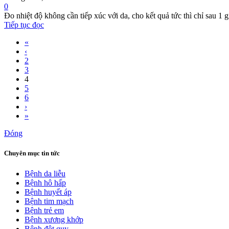
0
Đo nhiệt độ không cần tiếp xúc với da, cho kết quả tức thì chỉ sau 1 g
Tiếp tục đọc
«
‹
2
3
4
5
6
›
»
Đóng
Chuyên mục tin tức
Bệnh da liễu
Bệnh hô hấp
Bệnh huyết áp
Bệnh tim mạch
Bệnh trẻ em
Bệnh xương khớp
Bệnh đột quỵ