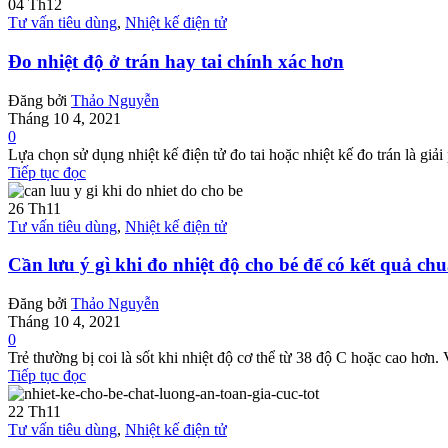
04
Th12
Tư vấn tiêu dùng
,
Nhiệt kế điện tử
Đo nhiệt độ ở trán hay tai chính xác hơn
Đăng bởi
Thảo Nguyễn
Tháng 10 4, 2021
0
Lựa chọn sử dụng nhiệt kế điện tử đo tai hoặc nhiệt kế đo trán là giải p
Tiếp tục đọc
26
Th11
Tư vấn tiêu dùng
,
Nhiệt kế điện tử
Cần lưu ý gì khi đo nhiệt độ cho bé để có kết quả ch
Đăng bởi
Thảo Nguyễn
Tháng 10 4, 2021
0
Trẻ thường bị coi là sốt khi nhiệt độ cơ thể từ 38 độ C hoặc cao hơn.
Tiếp tục đọc
22
Th11
Tư vấn tiêu dùng
,
Nhiệt kế điện tử