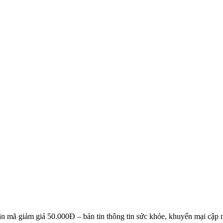
NG KÝ EMAIL NHẬN BẢN TIN SỨC KHỎE, KHUYẾN 
n mã giảm giá 50.000Đ – bản tin thông tin sức khỏe, khuyến mại cập n