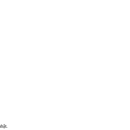
MẠI
hật.