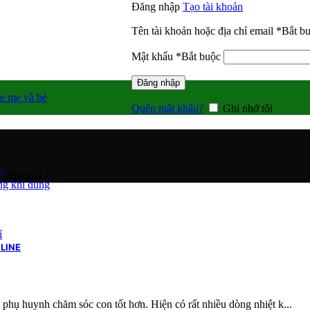
Đăng nhập
Tạo tài khoản
Tên tài khoản hoặc địa chỉ email
*
Bắt b
Mật khẩu
*
Bắt buộc
Đăng nhập
e mẹ và bé
Quên mật khẩu?
Ghi nhớ tôi
ử”
/
Trang 4
g khí dung
í
LINE
úp phụ huynh chăm sóc con tốt hơn. Hiện có rất nhiều dòng nhiệt k...