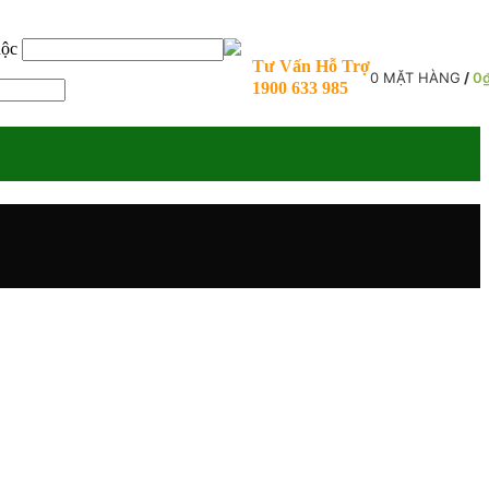
uộc
Tư Vấn Hỗ Trợ
0
MẶT HÀNG
/
0
1900 633 985