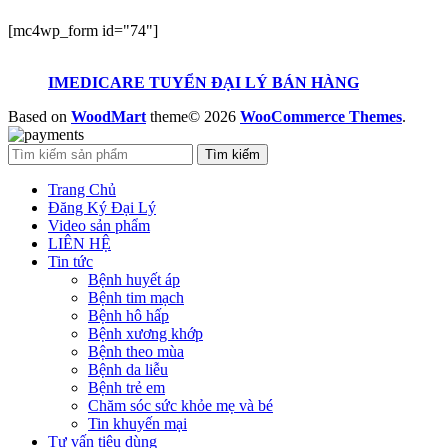
[mc4wp_form id="74"]
IMEDICARE TUYỂN ĐẠI LÝ BÁN HÀNG
Based on
WoodMart
theme© 2026
WooCommerce Themes
.
Tìm kiếm
Trang Chủ
Đăng Ký Đại Lý
Video sản phẩm
LIÊN HỆ
Tin tức
Bệnh huyết áp
Bệnh tim mạch
Bệnh hô hấp
Bệnh xương khớp
Bệnh theo mùa
Bệnh da liễu
Bệnh trẻ em
Chăm sóc sức khỏe mẹ và bé
Tin khuyến mại
Tư vấn tiêu dùng