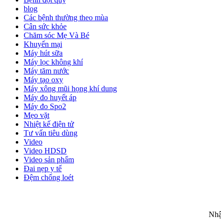
blog
Các bệnh thường theo mùa
Cân sức khỏe
Chăm sóc Mẹ Và Bé
Khuyến mại
Máy hút sữa
Máy lọc không khí
Máy tăm nước
Máy tạo oxy
Máy xông mũi họng khí dung
Máy đo huyết áp
Máy đo Spo2
Mẹo vặt
Nhiệt kế điện tử
Tư vấn tiêu dùng
Video
Video HDSD
Video sản phẩm
Đai nẹp y tế
Đệm chống loét
ĐĂ
Nhậ