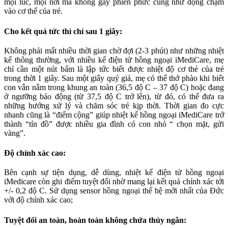
mọi lúc, mọi nơi mà không gây phiền phức cũng như động chạm
vào cơ thể của trẻ.
Cho kết quả tức thì chỉ sau 1 giây:
Không phải mất nhiều thời gian chờ đợi (2-3 phút) như những nhiệt
kế thông thường, với nhiều kế điện tử hồng ngoại iMediCare, mẹ
chỉ cần một nút bấm là lập tức biết được nhiệt độ cơ thẻ của trẻ
trong thời 1 giây. Sau một giây quý giá, mẹ có thể thở phào khi biết
con vẫn nằm trong khung an toàn (36,5 độ C – 37 độ C) hoặc đang
ở ngưỡng báo động (từ 37,5 độ C trở lên), từ đó, có thể đưa ra
những hướng xử lý và chăm sóc trẻ kịp thời. Thời gian đo cực
nhanh cũng là “điểm cộng” giúp nhiệt kế hồng ngoại iMediCare trở
thành “tín đồ” được nhiều gia đình có con nhỏ “ chọn mặt, gửi
vàng”.
Độ chính xác cao:
Bên cạnh sự tiện dụng, dễ dùng, nhiệt kế điện tử hồng ngoại
iMedicare còn ghi điểm tuyệt đối nhờ mang lại kết quả chính xác tới
+/- 0,2 độ C. Sử dụng sensor hồng ngoại thế hệ mới nhất của Đức
với độ chính xác cao;
Tuyệt đối an toàn, hoàn toàn không chứa thủy ngân: