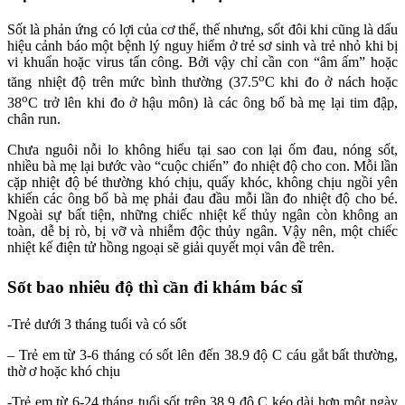
Sốt là phản ứng có lợi của cơ thể, thế nhưng, sốt đôi khi cũng là dấu
hiệu cảnh báo một bệnh lý nguy hiểm ở trẻ sơ sinh và trẻ nhỏ khi bị
vi khuẩn hoặc virus tấn công. Bởi vậy chỉ cần con “âm ấm” hoặc
o
tăng nhiệt độ trên mức bình thường (37.5
C khi đo ở nách hoặc
o
38
C trở lên khi đo ở hậu môn) là các ông bố bà mẹ lại tim đập,
chân run.
Chưa nguôi nỗi lo không hiểu tại sao con lại ốm đau, nóng sốt,
nhiều bà mẹ lại bước vào “cuộc chiến” đo nhiệt độ cho con. Mỗi lần
cặp nhiệt độ bé thường khó chịu, quấy khóc, không chịu ngồi yên
khiến các ông bố bà mẹ phải đau đầu mỗi lần đo nhiệt độ cho bé.
Ngoài sự bất tiện, những chiếc nhiệt kế thủy ngân còn không an
toàn, dễ bị rò, bị vỡ và nhiễm độc thủy ngân. Vậy nên, một chiếc
nhiệt kế điện tử hồng ngoại sẽ giải quyết mọi vân đề trên.
Sốt bao nhiêu độ thì cần đi khám bác sĩ
-Trẻ dưới 3 tháng tuổi và có sốt
– Trẻ em từ 3-6 tháng có sốt lên đến 38.9 độ C cáu gắt bất thường,
thờ ơ hoặc khó chịu
-Trẻ em từ 6-24 tháng tuổi sốt trên 38,9 độ C kéo dài hơn một ngày