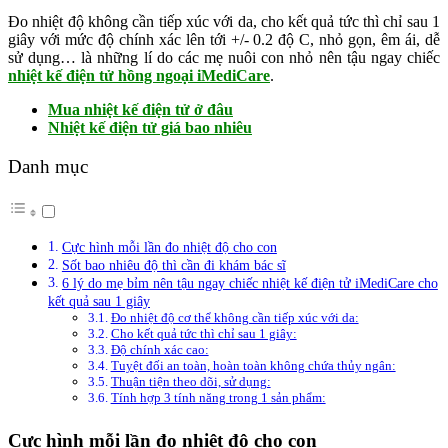
Đo nhiệt độ không cần tiếp xúc với da, cho kết quả tức thì chỉ sau 1
giây với mức độ chính xác lên tới +/- 0.2 độ C, nhỏ gọn, êm ái, dễ
sử dụng… là những lí do các mẹ nuôi con nhỏ nên tậu ngay chiếc
nhiệt kế điện tử hồng ngoại iMediCare
.
Mua nhiệt kế điện tử ở đâu
Nhiệt kế điện tử giá bao nhiêu
Danh mục
Cực hình mỗi lần đo nhiệt độ cho con
Sốt bao nhiêu độ thì cần đi khám bác sĩ
6 lý do mẹ bỉm nên tậu ngay chiếc nhiệt kế điện tử iMediCare cho
kết quả sau 1 giây
Đo nhiệt độ cơ thể không cần tiếp xúc với da:
Cho kết quả tức thì chỉ sau 1 giây:
Độ chính xác cao:
Tuyệt đối an toàn, hoàn toàn không chứa thủy ngân:
Thuận tiện theo dõi, sử dụng:
Tính hợp 3 tính năng trong 1 sản phẩm:
Cực hình mỗi lần đo nhiệt độ cho con