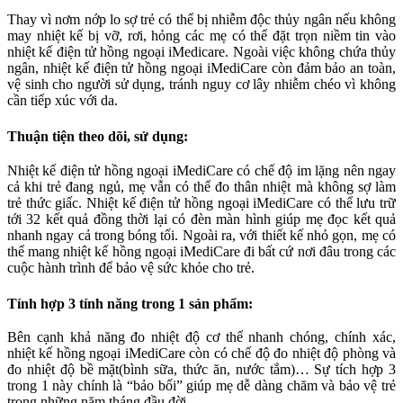
Thay vì nơm nớp lo sợ trẻ có thể bị nhiễm độc thủy ngân nếu không
may nhiệt kế bị vỡ, rơi, hỏng các mẹ có thể đặt trọn niềm tin vào
nhiệt kế điện tử hồng ngoại iMedicare. Ngoài việc không chứa thủy
ngân, nhiệt kế điện tử hồng ngoại iMediCare còn đảm bảo an toàn,
vệ sinh cho người sử dụng, tránh nguy cơ lây nhiễm chéo vì không
cần tiếp xúc với da.
Thuận tiện theo dõi, sử dụng:
Nhiệt kế điện tử hồng ngoại iMediCare có chế độ im lặng nên ngay
cả khi trẻ đang ngủ, mẹ vẫn có thể đo thân nhiệt mà không sợ làm
trẻ thức giấc. Nhiệt kế điện tử hồng ngoại iMediCare có thể lưu trữ
tới 32 kết quả đồng thời lại có đèn màn hình giúp mẹ đọc kết quả
nhanh ngay cả trong bóng tối. Ngoài ra, với thiết kế nhỏ gọn, mẹ có
thể mang nhiệt kế hồng ngoại iMediCare đi bất cứ nơi đâu trong các
cuộc hành trình để bảo vệ sức khỏe cho trẻ.
Tính hợp 3 tính năng trong 1 sản phẩm:
Bên cạnh khả năng đo nhiệt độ cơ thể nhanh chóng, chính xác,
nhiệt kế hồng ngoại iMediCare còn có chế độ đo nhiệt độ phòng và
đo nhiệt độ bề mặt(bình sữa, thức ăn, nước tắm)… Sự tích hợp 3
trong 1 này chính là “bảo bối” giúp mẹ dễ dàng chăm và bảo vệ trẻ
trong những năm tháng đầu đời.