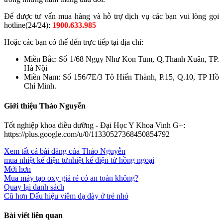
Để được tư vấn mua hàng và hỗ trợ dịch vụ các bạn vui lòng gọi
hotline(24/24):
1900.633.985
Hoặc các bạn có thể đến trực tiếp tại địa chỉ:
Miền Bắc: Số 1/68 Ngụy Như Kon Tum, Q.Thanh Xuân, TP.
Hà Nội
Miền Nam: Số 156/7E/3 Tô Hiến Thành, P.15, Q.10, TP Hồ
Chí Minh.
Giới thiệu Thảo Nguyễn
Tốt nghiệp khoa điều dưỡng - Đại Học Y Khoa Vinh G+:
https://plus.google.com/u/0/11330527368450854792
Xem tất cả bài đăng của Thảo Nguyễn
mua nhiệt kế điện tử
nhiệt kế điện tử hồng ngoại
Mới hơn
Mua máy tạo oxy giá rẻ có an toàn không?
Quay lại danh sách
Cũ hơn
Dấu hiệu viêm dạ dày ở trẻ nhỏ
Bài viết liên quan