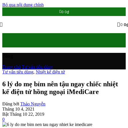
Bỏ qua nội dung chính
0
0
₫
0
0
Blog
Trang chủ
/
Tư vấn tiêu dùng
Tư vấn tiêu dùng
,
Nhiệt kế điện tử
6 lý do mẹ bỉm nên tậu ngay chiếc nhiệt
kế điện tử hồng ngoại iMediCare
Đăng bởi
Thảo Nguyễn
Tháng 10 4, 2021
Bật Tháng 10 22, 2019
0