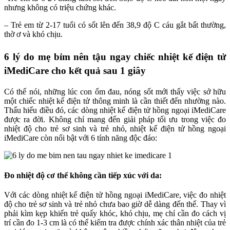
nhưng không có triệu chứng khác.
– Trẻ em từ 2-17 tuổi có sốt lên đến 38,9 độ C cáu gắt bất thường,
thờ ơ và khó chịu.
6 lý do mẹ bỉm nên tậu ngay chiếc nhiệt kế điện tử
iMediCare cho kết quả sau 1 giây
Có thể nói, những lúc con ốm đau, nóng sốt mới thấy việc sở hữu
một chiếc nhiệt kế điện tử thông minh là cần thiết đến nhường nào.
Thấu hiểu điều đó, các dòng nhiệt kế điện tử hồng ngoại iMediCare
được ra đời. Không chỉ mang đến giải pháp tối ưu trong việc đo
nhiệt độ cho trẻ sơ sinh và trẻ nhỏ, nhiệt kế điện tử hồng ngoại
iMediCare còn nổi bật với 6 tính năng độc đáo:
Đo nhiệt độ cơ thể không cần tiếp xúc với da:
Với các dòng nhiệt kế điện tử hồng ngoại iMediCare, việc đo nhiệt
độ cho trẻ sơ sinh và trẻ nhỏ chưa bao giờ dễ dàng đến thế. Thay vì
phải kìm kẹp khiến trẻ quấy khóc, khó chịu, mẹ chỉ cần đo cách vị
trí cần đo 1-3 cm là có thể kiểm tra được chính xác thân nhiệt của trẻ