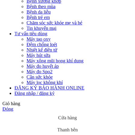
Bệnh xương khớp
Bệnh theo mùa
Bệnh da liễu
Bệnh trẻ em
Chăm sóc sức khỏe mẹ và bé
Tin khuyến mại
Tư vấn tiêu dùng
Máy tạo oxy
Đệm chống loét
Nhiệt kế điện tử
Máy hút sữa
Máy xông mũi họng khí dung
Máy đo huyết áp
Máy đo Spo2
Cân sức khỏe
Máy lọc không khí
ĐĂNG KÝ BẢO HÀNH ONLINE
Đăng nhập / đăng ký
Giỏ hàng
Đóng
Cửa hàng
Thanh bên