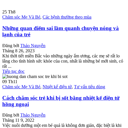
25
Th8
Chăm sóc Mẹ Và Bé
,
Các bệnh thường theo mùa
Những quan điểm sai lầm quanh chuyện nóng và
lạnh của trẻ
Đăng bởi
Thảo Nguyễn
Tháng 8 26, 2023
Khi thời tiết miền Bắc vào những ngày ẩm ương, các mẹ sẽ rất lo
lắng cho tình hình sức khỏe của con, nhất là những bé mới sinh, có
rất ...
Tiếp tục đọc
09
Th11
Chăm sóc Mẹ Và Bé
,
Nhiệt kế điện tử
,
Tư vấn tiêu dùng
Cách chăm sóc trẻ khi bị sốt bằng nhiệt kế điện tử
hồng ngoại
Đăng bởi
Thảo Nguyễn
Tháng 11 9, 2022
Việc nuôi dưỡng một em bé quả là không đơn giản, đặc biệt là khi