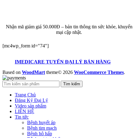
ĐĂNG KÝ EMAIL NHẬN BẢN TIN SỨC KHỎE,
KHUYẾN MẠI
Nhận mã giảm giá 50.000Đ – bản tin thông tin sức khỏe, khuyến
mại cập nhật.
[mc4wp_form id="74"]
IMEDICARE TUYỂN ĐẠI LÝ BÁN HÀNG
Based on
WoodMart
theme© 2026
WooCommerce Themes
.
Tìm kiếm
Trang Chủ
Đăng Ký Đại Lý
Video sản phẩm
LIÊN HỆ
Tin tức
Bệnh huyết áp
Bệnh tim mạch
Bệnh hô hấp