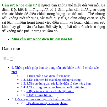
Cân sức khỏe điện tử
là người bạn không thể thiếu đối với mỗi gia
đình. Đặc biệt là những người có ý định giảm cân thường sử dụng
cân sức khỏe để điều chỉnh trọng lượng cơ thể mình. Thế nhưng
nếu không biết sử dụng các thiết bị y tế gia đình đúng cách sẽ gây
sai lệch nghiêm trọng trong việc điều chỉnh kế hoạch chăm sóc sức
khỏe hay giảm cân của bạn. Bởi vậy bạn phải nắm rõ cách sử dụng
để không mắc phải những sai lầm đó.
Mua cân sức khỏe điện tử loại nào tốt
Danh mục
Những cách giúp bạn sử dụng cân sức khỏe điện tử chuẩn xác
nhất
1.Hiệu chỉnh cân điện tử của bạn:
2.Đặt cân trên bề mặt bằng phẳng và cứng:
3.Nên sử dụng cân sức khỏe điện tử cho riêng bạn:
4.Cân trọng lượng của bạn vào mỗi buổi sáng:
5.Bật cân và chờ màn hình hiện số 0:
6.Đứng đúng tư thế:
Lựa chọn mua cân điện tử chuẩn xác nhất
Đặc điểm nổi bật của sản phẩm: