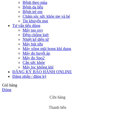
Bệnh theo mùa
Bệnh da liễu
Bệnh trẻ em
Chăm sóc sức khỏe mẹ và bé
Tin khuyến mại
Tư vấn tiêu dùng
Máy tạo oxy
Đệm chống loét
Nhiệt kế điện tử
Máy hút sữa
Máy xông mũi họng khí dung
Máy đo huyết áp
Máy đo Spo2
Cân sức khỏe
Máy lọc không khí
ĐĂNG KÝ BẢO HÀNH ONLINE
Đăng nhập / đăng ký
Giỏ hàng
Đóng
Cửa hàng
Thanh bên