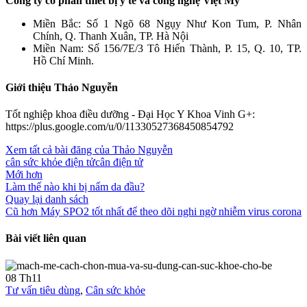
Công ty cổ phần thiết bị y tế và công nghệ Việt Mỹ
Miền Bắc: Số 1 Ngõ 68 Ngụy Như Kon Tum, P. Nhân
Chính, Q. Thanh Xuân, TP. Hà Nội
Miền Nam: Số 156/7E/3 Tô Hiến Thành, P. 15, Q. 10, TP.
Hồ Chí Minh.
Giới thiệu Thảo Nguyễn
Tốt nghiệp khoa điều dưỡng - Đại Học Y Khoa Vinh G+:
https://plus.google.com/u/0/11330527368450854792
Xem tất cả bài đăng của Thảo Nguyễn
cân sức khỏe điện tử
cân điện tử
Mới hơn
Làm thế nào khi bị nấm da đầu?
Quay lại danh sách
Cũ hơn
Máy SPO2 tốt nhất để theo dõi nghi ngờ nhiễm virus corona
Bài viết liên quan
08
Th11
Tư vấn tiêu dùng
,
Cân sức khỏe