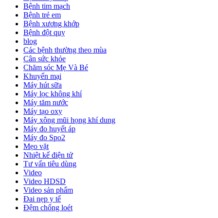
Bệnh tim mạch
Bệnh trẻ em
Bệnh xương khớp
Bệnh đột quỵ
blog
Các bệnh thường theo mùa
Cân sức khỏe
Chăm sóc Mẹ Và Bé
Khuyến mại
Máy hút sữa
Máy lọc không khí
Máy tăm nước
Máy tạo oxy
Máy xông mũi họng khí dung
Máy đo huyết áp
Máy đo Spo2
Mẹo vặt
Nhiệt kế điện tử
Tư vấn tiêu dùng
Video
Video HDSD
Video sản phẩm
Đai nẹp y tế
Đệm chống loét