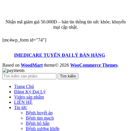
ĐĂNG KÝ EMAIL NHẬN BẢN TIN SỨC KHỎE,
KHUYẾN MẠI
Nhận mã giảm giá 50.000Đ – bản tin thông tin sức khỏe, khuyến
mại cập nhật.
[mc4wp_form id="74"]
IMEDICARE TUYỂN ĐẠI LÝ BÁN HÀNG
Based on
WoodMart
theme© 2026
WooCommerce Themes
.
Tìm kiếm
Trang Chủ
Đăng Ký Đại Lý
Video sản phẩm
LIÊN HỆ
Tin tức
Bệnh huyết áp
Bệnh tim mạch
Bệnh hô hấp
Bệnh xương khớp