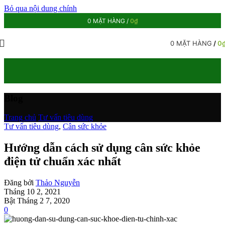
Bỏ qua nội dung chính
0
MẶT HÀNG
/
0
₫
0
MẶT HÀNG
/
0
Blog
Trang chủ
/
Tư vấn tiêu dùng
Tư vấn tiêu dùng
,
Cân sức khỏe
Hướng dẫn cách sử dụng cân sức khỏe
điện tử chuẩn xác nhất
Đăng bởi
Thảo Nguyễn
Tháng 10 2, 2021
Bật Tháng 2 7, 2020
0