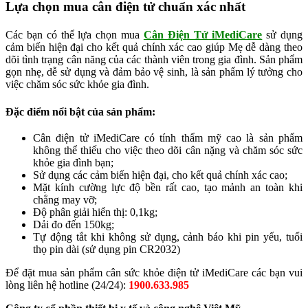
Lựa chọn mua cân điện tử chuẩn xác nhất
Các bạn có thể lựa chọn mua
Cân Điện Tử iMediCare
sử dụng
cảm biến hiện đại cho kết quả chính xác cao giúp Mẹ dễ dàng theo
dõi tình trạng cân năng của các thành viên trong gia đình. Sản phẩm
gọn nhẹ, dễ sử dụng và đảm bảo vệ sinh, là sản phẩm lý tưởng cho
việc chăm sóc sức khỏe gia đình.
Đặc điểm nổi bật của sản phẩm:
Cân điện tử iMediCare có tính thẩm mỹ cao là sản phẩm
không thể thiếu cho việc theo dõi cân nặng và chăm sóc sức
khỏe gia đình bạn;
Sử dụng các cảm biến hiện đại, cho kết quả chính xác cao;
Mặt kính cường lực độ bền rất cao, tạo mảnh an toàn khi
chẳng may vỡ;
Độ phân giải hiển thị: 0,1kg;
Dải đo đến 150kg;
Tự động tắt khi không sử dụng, cảnh báo khi pin yếu, tuổi
thọ pin dài (sử dụng pin CR2032)
Để đặt mua sản phẩm cân sức khỏe điện tử iMediCare các bạn vui
lòng liên hệ hotline (24/24):
1900.633.985