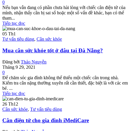
0
Nếu bạn vẫn đang có phần chưa hài lòng với chiếc cân điện tử của
mình, nhận thấy cân bị sai số hoặc một số vấn đề khác, bạn có thể
tham...
Tiếp tục đọc
05
Th1
Tư vấn tiêu dùng
,
Cân sức khỏe
Mua cân sức khỏe tốt ở đâu tại Đà Nẵng?
Đăng bởi
Thảo Nguyễn
Tháng 9 29, 2021
0
Để chăm sóc gia đình không thể thiếu một chiếc cân trong nhà.
Kiểm tra cân nặng thường xuyên rất cần thiết, đặc biệt là với các em
bé. ...
Tiếp tục đọc
26
Th12
Cân sức khỏe
,
Tư vấn tiêu dùng
Cân điện tử cho gia đình iMediCare