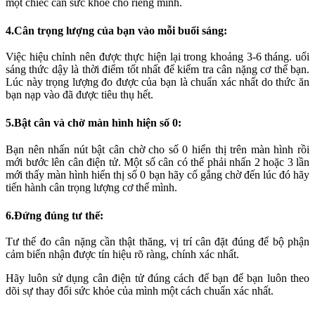
một chiếc cân sức khỏe cho riêng mình.
4.Cân trọng lượng của bạn vào mỗi buổi sáng:
Việc hiệu chỉnh nên được thực hiện lại trong khoảng 3-6 tháng. uổi
sáng thức dậy là thời điểm tốt nhất để kiểm tra cân nặng cơ thể bạn.
Lúc này trọng lượng đo được của bạn là chuẩn xác nhất do thức ăn
bạn nạp vào đã được tiêu thụ hết.
5.Bật cân và chờ màn hình hiện số 0:
Bạn nên nhấn nút bật cân chờ cho số 0 hiển thị trên màn hình rồi
mới bước lên cân điện tử. Một số cân có thể phải nhấn 2 hoặc 3 lần
mới thấy màn hình hiển thị số 0 bạn hãy cố gắng chờ đến lúc đó hãy
tiến hành cân trọng lượng cơ thể mình.
6.Đứng đúng tư thế:
Tư thế đo cân nặng cần thật thăng, vị trí cân đặt đúng để bộ phận
cảm biến nhận được tín hiệu rõ ràng, chính xác nhất.
Hãy luôn sử dụng cân điện tử đúng cách để bạn để bạn luôn theo
dõi sự thay đổi sức khỏe của mình một cách chuẩn xác nhất.