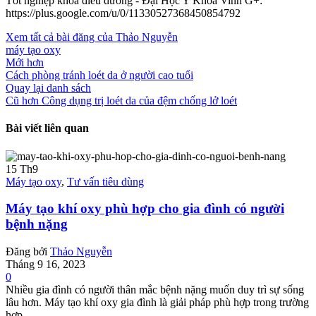
Tốt nghiệp khoa điều dưỡng - Đại Học Y Khoa Vinh G+:
https://plus.google.com/u/0/11330527368450854792
Xem tất cả bài đăng của Thảo Nguyễn
máy tạo oxy
Mới hơn
Cách phòng tránh loét da ở người cao tuổi
Quay lại danh sách
Cũ hơn
Công dụng trị loét da của đệm chống lở loét
Bài viết liên quan
15
Th9
Máy tạo oxy
,
Tư vấn tiêu dùng
Máy tạo khí oxy phù hợp cho gia đình có người
bệnh nặng
Đăng bởi
Thảo Nguyễn
Tháng 9 16, 2023
0
Nhiều gia đình có người thân mắc bệnh nặng muốn duy trì sự sống
lâu hơn. Máy tạo khí oxy gia đình là giải pháp phù hợp trong trường
hợp...