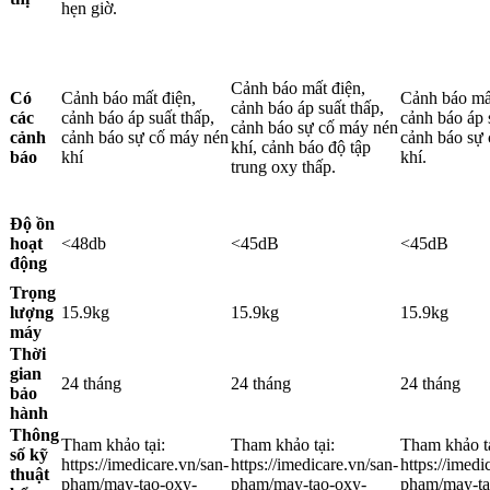
hẹn giờ.
Cảnh báo mất điện,
Có
Cảnh báo mất điện,
Cảnh báo mất
cảnh báo áp suất thấp,
các
cảnh báo áp suất thấp,
cảnh báo áp 
cảnh báo sự cố máy nén
cảnh
cảnh báo sự cố máy nén
cảnh báo sự
khí, cảnh báo độ tập
báo
khí
khí.
trung oxy thấp.
Độ ồn
hoạt
<48db
<45dB
<45dB
động
Trọng
lượng
15.9kg
15.9kg
15.9kg
máy
Thời
gian
24 tháng
24 tháng
24 tháng
bảo
hành
Thông
Tham khảo tại:
Tham khảo tại:
Tham khảo tạ
số kỹ
https://imedicare.vn/san-
https://imedicare.vn/san-
https://imedi
thuật
pham/may-tao-oxy-
pham/may-tao-oxy-
pham/may-ta