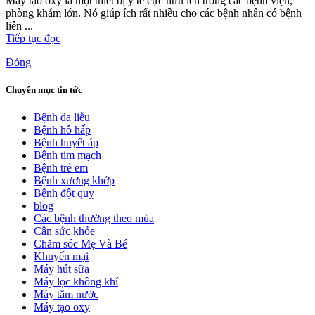
Máy tạo oxy là một thiết bị y tế cực hữu ích trong các bệnh viện,
phòng khám lớn. Nó giúp ích rất nhiều cho các bệnh nhân có bệnh
liên ...
Tiếp tục đọc
Đóng
Chuyên mục tin tức
Bệnh da liễu
Bệnh hô hấp
Bệnh huyết áp
Bệnh tim mạch
Bệnh trẻ em
Bệnh xương khớp
Bệnh đột quỵ
blog
Các bệnh thường theo mùa
Cân sức khỏe
Chăm sóc Mẹ Và Bé
Khuyến mại
Máy hút sữa
Máy lọc không khí
Máy tăm nước
Máy tạo oxy