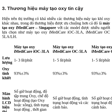
3. Thương hiệu máy tạo oxy tin cậy
Hiện trên thị trường có khá nhiều các thương hiệu máy tạo khí oxy
khác nhau, trong đó thương hiệu được ưu chuộng hơn cả đó là
máy
tạo oxy iMediCare – Singapore
với các model được nhiều người
lựa chọn như máy tạo oxy iMediCare iOC-3LA, iMediCare OC
5LA/LH.
Máy tạo oxy
Máy tạo oxy
Máy tạo ox
iMediCare iOC-3LA
iMediCare OC-5LA
iMediCare
Lưu
1- 3 lít/phút
1- 5 lít/phút
1- 5 lít/phút
lượng
Oxy
tinh
93%±3%
93%±3%
93%±3%
khiết
Số giờ hoạt động, độ
Màn
tập trung Oxy, chế độ
hình
Số giờ hoạt động, tình
Số giờ hoạt 
hoạt động (tạo Oxy
LCD
trạng hoạt động và các
trạng hoạt đ
hoặc xông), tình trạng
hiện
cảnh báo.
cảnh báo.
hoạt động , thời gian
thị