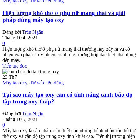
Máy tạo oxy
,
Tư vấn tiêu dùng
Hiện tượng khó thở ở phụ nữ mang thai và giải
pháp dùng máy tạo oxy
Đăng bởi
Trần Ngân
Tháng 10 4, 2021
0
Hiện tượng khó thở ở phụ nữ mang thai thường hay xảy ra và có
nhiều giải pháp. Tuy nhiên có những trường hợp đặc biệt phải dùng
đến máy...
Tiếp tục đọc
23
Th7
Máy tạo oxy
,
Tư vấn tiêu dùng
Tại sao máy tạo oxy cần có tính năng cảnh báo độ
tập trung oxy thấp?
Đăng bởi
Trần Ngân
Tháng 10 5, 2021
0
Máy tạo oxy là sản phẩm cần thiết cho những bệnh nhân cần hỗ trợ
thở oxy và cần độ tập trung oxy tinh khiết cao. Trên thị trường hiện