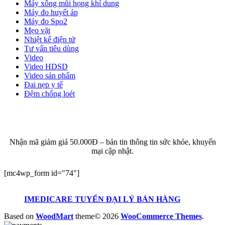
Máy xông mũi họng khí dung
Máy đo huyết áp
Máy đo Spo2
Mẹo vặt
Nhiệt kế điện tử
Tư vấn tiêu dùng
Video
Video HDSD
Video sản phẩm
Đai nẹp y tế
Đệm chống loét
ĐĂNG KÝ EMAIL NHẬN BẢN TIN SỨC KHỎE,
KHUYẾN MẠI
Nhận mã giảm giá 50.000Đ – bản tin thông tin sức khỏe, khuyến
mại cập nhật.
[mc4wp_form id="74"]
IMEDICARE TUYỂN ĐẠI LÝ BÁN HÀNG
Based on
WoodMart
theme© 2026
WooCommerce Themes
.