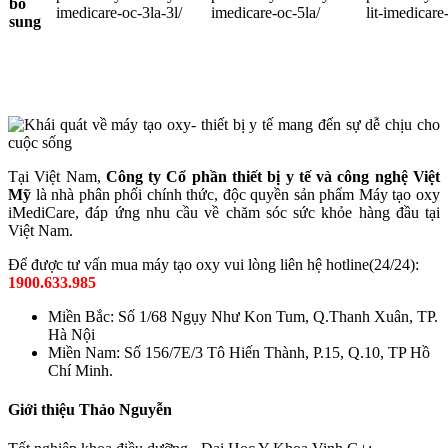
bổ
imedicare-oc-3la-3l/
imedicare-oc-5la/
lit-imedicare
sung
Tại Việt Nam,
Công ty Cổ phần thiết bị y tế và công nghệ Việt
Mỹ
là nhà phân phối chính thức, độc quyền sản phẩm Máy tạo oxy
iMediCare, đáp ứng nhu cầu về chăm sóc sức khỏe hàng đầu tại
Việt Nam.
Để được tư vấn mua máy tạo oxy vui lòng liên hệ hotline(24/24):
1900.633.985
Miền Bắc: Số 1/68 Ngụy Như Kon Tum, Q.Thanh Xuân, TP.
Hà Nội
Miền Nam: Số 156/7E/3 Tô Hiến Thành, P.15, Q.10, TP Hồ
Chí Minh.
Giới thiệu Thảo Nguyễn