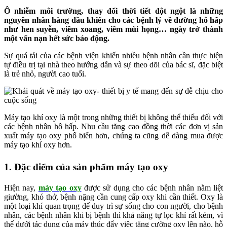
Ô nhiễm môi trường, thay đổi thời tiết đột ngột là những
nguyên nhân hàng đầu khiến cho các bệnh lý về đường hô hấp
như hen suyễn, viêm xoang, viêm mũi họng… ngày trở thành
một vấn nạn hết sức báo động.
Sự quá tải của các bệnh viện khiến nhiều bệnh nhân cần thực hiện
tự điều trị tại nhà theo hướng dẫn và sự theo dõi của bác sĩ, đặc biệt
là trẻ nhỏ, người cao tuổi.
Máy tạo khí oxy là một trong những thiết bị không thể thiếu đối với
các bệnh nhân hô hấp. Nhu cầu tăng cao đồng thời các đơn vị sản
xuất máy tạo oxy phổ biến hơn, chúng ta cũng dễ dàng mua được
máy tạo khí oxy hơn.
1. Đặc điểm của sản phẩm máy tạo oxy
Hiện nay,
máy tạo oxy
được sử dụng cho các bệnh nhân nằm liệt
giường, khó thở, bệnh nặng cần cung cấp oxy khi cần thiết. Oxy là
một loại khí quan trọng để duy trì sự sống cho con người, cho bệnh
nhân, các bệnh nhân khi bị bệnh thì khả năng tự lọc khí rất kém, vì
thế dưới tác dụng của máy thúc đẩy việc tăng cường oxy lên não, hỗ