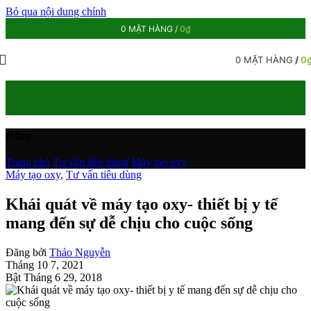
Bỏ qua nội dung chính
0
MẶT HÀNG
/
0
₫
0
MẶT HÀNG
/
0
Blog
Trang chủ
/
Tư vấn tiêu dùng
/
Máy tạo oxy
Máy tạo oxy
,
Tư vấn tiêu dùng
Khái quát về máy tạo oxy- thiết bị y tế
mang đến sự dễ chịu cho cuộc sống
Đăng bởi
Thảo Nguyễn
Tháng 10 7, 2021
Bật Tháng 6 29, 2018