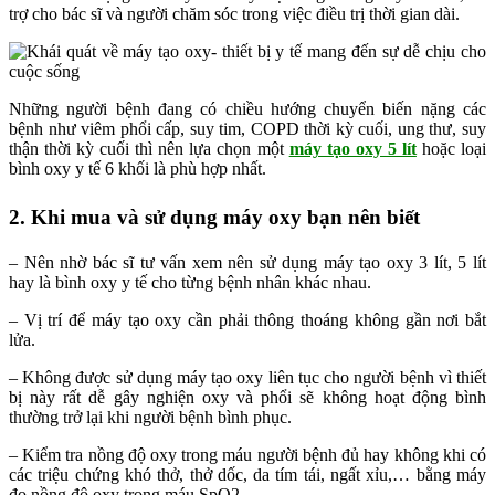
trợ cho bác sĩ và người chăm sóc trong việc điều trị thời gian dài.
Những người bệnh đang có chiều hướng chuyển biến nặng các
bệnh như viêm phổi cấp, suy tim, COPD thời kỳ cuối, ung thư, suy
thận thời kỳ cuối thì nên lựa chọn một
máy tạo oxy 5 lít
hoặc loại
bình oxy y tế 6 khối là phù hợp nhất.
2. Khi mua và sử dụng máy oxy bạn nên biết
– Nên nhờ bác sĩ tư vấn xem nên sử dụng máy tạo oxy 3 lít, 5 lít
hay là bình oxy y tế cho từng bệnh nhân khác nhau.
– Vị trí để máy tạo oxy cần phải thông thoáng không gần nơi bắt
lửa.
– Không được sử dụng máy tạo oxy liên tục cho người bệnh vì thiết
bị này rất dễ gây nghiện oxy và phổi sẽ không hoạt động bình
thường trở lại khi người bệnh bình phục.
– Kiểm tra nồng độ oxy trong máu người bệnh đủ hay không khi có
các triệu chứng khó thở, thở dốc, da tím tái, ngất xỉu,… bằng máy
đo nồng độ oxy trong máu SpO2.