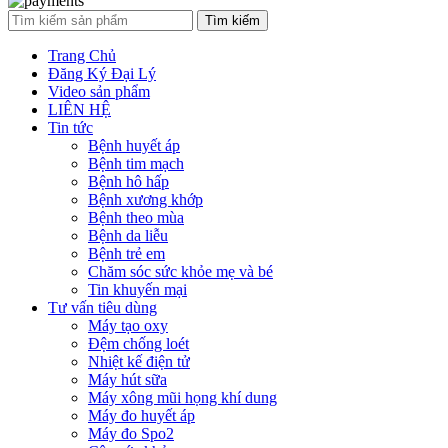
Tìm kiếm
Trang Chủ
Đăng Ký Đại Lý
Video sản phẩm
LIÊN HỆ
Tin tức
Bệnh huyết áp
Bệnh tim mạch
Bệnh hô hấp
Bệnh xương khớp
Bệnh theo mùa
Bệnh da liễu
Bệnh trẻ em
Chăm sóc sức khỏe mẹ và bé
Tin khuyến mại
Tư vấn tiêu dùng
Máy tạo oxy
Đệm chống loét
Nhiệt kế điện tử
Máy hút sữa
Máy xông mũi họng khí dung
Máy đo huyết áp
Máy đo Spo2