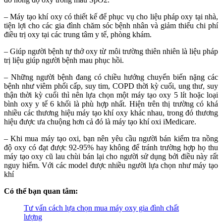
– Máy tạo khí oxy có thiết kế để phục vụ cho liệu pháp oxy tại nhà,
tiện lợi cho các gia đình chăm sóc bệnh nhân và giảm thiểu chi phí
điều trị oxy tại các trung tâm y tế, phòng khám.
– Giúp người bệnh tự thở oxy từ môi trường thiên nhiên là liệu pháp
trị liệu giúp người bệnh mau phục hồi.
– Những người bệnh đang có chiều hướng chuyển biến nặng các
bệnh như viêm phổi cấp, suy tim, COPD thời kỳ cuối, ung thư, suy
thận thời kỳ cuối thì nên lựa chọn một máy tạo oxy 5 lít hoặc loại
bình oxy y tế 6 khối là phù hợp nhất. Hiện trên thị trường có khá
nhiều các thương hiệu máy tạo khí oxy khác nhau, trong đó thương
hiệu được ưa chuộng hơn cả đó là máy tạo khí oxi iMedicare.
– Khi mua máy tạo oxi, bạn nên yêu cầu người bán kiểm tra nồng
độ oxy có đạt được 92-95% hay không để tránh trường hợp họ thu
máy tạo oxy cũ lau chùi bán lại cho người sử dụng bởi điều này rất
nguy hiểm. Với các model được nhiều người lựa chọn như máy tạo
khí
Có thể bạn quan tâm:
Tư vấn cách lựa chọn mua máy oxy gia đình chất
lượng