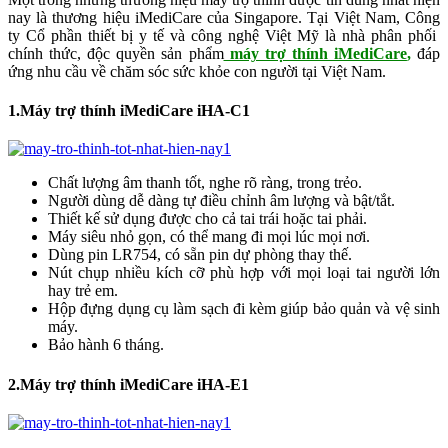
nay là thương hiệu iMediCare của Singapore. Tại Việt Nam, Công
ty Cổ phần thiết bị y tế và công nghệ Việt Mỹ là nhà phân phối
chính thức, độc quyền sản phẩm
máy trợ thính iMediCare
,
đáp
ứng nhu cầu về chăm sóc sức khỏe con người tại Việt Nam.
1.Máy trợ thính iMediCare iHA-C1
Chất lượng âm thanh tốt, nghe rõ ràng, trong trẻo.
Người dùng dễ dàng tự điều chỉnh âm lượng và bật/tắt.
Thiết kế sử dụng được cho cả tai trái hoặc tai phải.
Máy siêu nhỏ gọn, có thể mang đi mọi lúc mọi nơi.
Dùng pin LR754, có sẵn pin dự phòng thay thế.
Nút chụp nhiều kích cỡ phù hợp với mọi loại tai người lớn
hay trẻ em.
Hộp đựng dụng cụ làm sạch đi kèm giúp bảo quản và vệ sinh
máy.
Bảo hành 6 tháng.
2.Máy trợ thính iMediCare iHA-E1