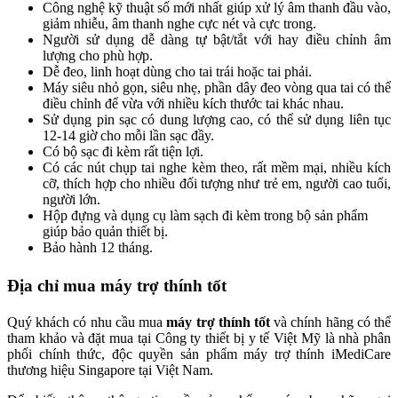
Công nghệ kỹ thuật số mới nhất giúp xử lý âm thanh đầu vào,
giảm nhiễu, âm thanh nghe cực nét và cực trong.
Người sử dụng dễ dàng tự bật/tắt với hay điều chỉnh âm
lượng cho phù hợp.
Dễ đeo, linh hoạt dùng cho tai trái hoặc tai phải.
Máy siêu nhỏ gọn, siêu nhẹ, phần dây đeo vòng qua tai có thể
điều chỉnh để vừa với nhiều kích thước tai khác nhau.
Sử dụng pin sạc có dung lượng cao, có thể sử dụng liên tục
12-14 giờ cho mỗi lần sạc đầy.
Có bộ sạc đi kèm rất tiện lợi.
Có các nút chụp tai nghe kèm theo, rất mềm mại, nhiều kích
cỡ, thích hợp cho nhiều đối tượng như trẻ em, người cao tuổi,
người lớn.
Hộp đựng và dụng cụ làm sạch đi kèm trong bộ sản phẩm
giúp bảo quản thiết bị.
Bảo hành 12 tháng.
Địa chỉ mua máy trợ thính tốt
Quý khách có nhu cầu mua
máy trợ thính tốt
và chính hãng có thể
tham khảo và đặt mua tại Công ty thiết bị y tế Việt Mỹ là nhà phân
phối chính thức, độc quyền sản phẩm máy trợ thính iMediCare
thương hiệu Singapore tại Việt Nam.