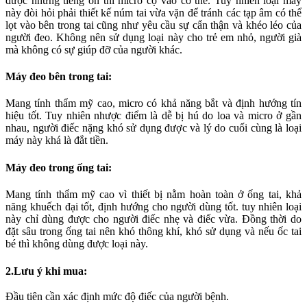
được những tiếng ồn thì micro cọ vào cơ thể. Tuy nhiên loại máy
này đòi hỏi phải thiết kế núm tai vừa vặn để tránh các tạp âm có thể
lọt vào bên trong tai cũng như yêu cầu sự cẩn thận và khéo léo của
người đeo. Không nên sử dụng loại này cho trẻ em nhỏ, người già
mà không có sự giúp đỡ của người khác.
Máy đeo bên trong tai:
Mang tính thẩm mỹ cao, micro có khả năng bắt và định hướng tín
hiệu tốt. Tuy nhiên nhược điểm là dễ bị hú do loa và micro ở gần
nhau, người điếc nặng khó sử dụng được và lý do cuối cùng là loại
máy này khá là đắt tiền.
Máy đeo trong ống tai:
Mang tính thẩm mỹ cao vì thiết bị nằm hoàn toàn ở ống tai, khả
năng khuếch đại tốt, định hướng cho người dùng tốt. tuy nhiên loại
này chỉ dùng được cho người điếc nhẹ và điếc vừa. Đồng thời do
đặt sâu trong ống tai nên khó thông khí, khó sử dụng và nếu ốc tai
bé thì không dùng được loại này.
2.Lưu ý khi mua:
Đầu tiên cần xác định mức độ điếc của người bệnh.