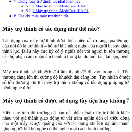
Dòng máy trợ thính tốt nhất hiện nay
1.Máy trợ thính iMediCare iHA-C1
2.Máy trợ thính iMediCare iHA-E1
Địa chỉ mua máy trợ thính tốt
Máy trợ thính có tác dụng như thế nào?
Tác dụng của máy trợ thính được biểu hiện rất rõ ràng qua tên gọi
của nói đó là trợ thính – hỗ trợ khả năng nghe của người bị suy giảm
thính lực. Điều này cực kỳ có ý nghĩa đối với người bị tổn thương
các bộ phận cảm nhận âm thanh ở trong tai do tuổi tác, tai nạn, bệnh
tật.
Máy trợ thính sẽ khuếch đại âm thanh để đi vào trong tai. Tổn
thương càng lớn thì cường độ khuếch đại càng lớn. Tuy nhiên ở một
số tổn thương lớn thì máy trợ thính không có tác dụng giúp người
bệnh nghe được.
?
Máy trợ thính có được sử dụng tùy tiện hay không
Hiện nay trên thị trường có bán rất nhiều loại máy trợ thính khác
nhau với giá thành giao động từ vài trăm nghìn đến cả triệu đồng
cho một máy. Được quảng cáo với tác dụng khuếch đại âm thanh
giúp người bị khó nghe có thể nghe một cách bình thường.