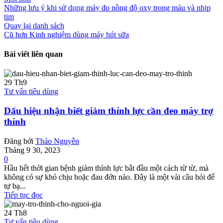
Những lưu ý khi sử dụng máy đo nồng độ oxy trong máu và nhịp
tim
Quay lại danh sách
Cũ hơn
Kinh nghiệm dùng máy hút sữa
Bài viết liên quan
29
Th9
Tư vấn tiêu dùng
Dấu hiệu nhận biết giảm thính lực cần đeo máy trợ
thính
Đăng bởi
Thảo Nguyễn
Tháng 9 30, 2023
0
Hầu hết thời gian bệnh giảm thính lực bắt đầu một cách từ từ, mà
không có sự khó chịu hoặc đau đớn nào. Đây là một vài câu hỏi để
tự bạ...
Tiếp tục đọc
24
Th8
Tư vấn tiêu dùng