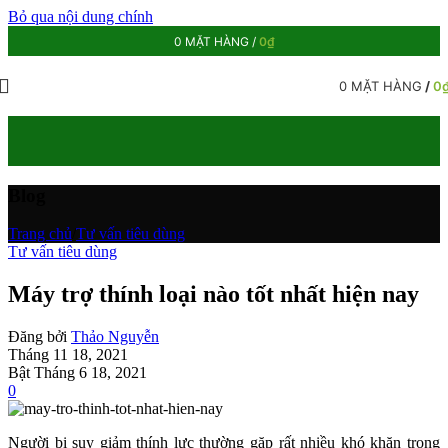
Bỏ qua nội dung chính
0
MẶT HÀNG
/
0
₫
0
MẶT HÀNG
/
0
Blog
Trang chủ
/
Tư vấn tiêu dùng
Tư vấn tiêu dùng
Máy trợ thính loại nào tốt nhất hiện nay
Đăng bởi
Thảo Nguyễn
Tháng 11 18, 2021
Bật Tháng 6 18, 2021
0
Người bị suy giảm thính lực thường gặp rất nhiều khó khăn trong