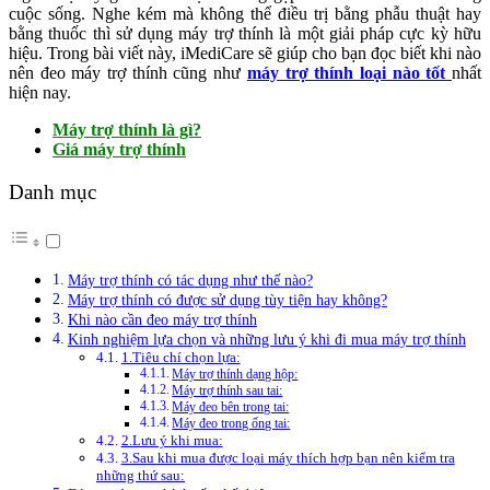
cuộc sống. Nghe kém mà không thể điều trị bằng phẫu thuật hay
bằng thuốc thì sử dụng máy trợ thính là một giải pháp cực kỳ hữu
hiệu. Trong bài viết này, iMediCare sẽ giúp cho bạn đọc biết khi nào
nên đeo máy trợ thính cũng như
máy trợ thính loại nào tốt
nhất
hiện nay.
Máy trợ thính là gì?
Giá máy trợ thính
Danh mục
Máy trợ thính có tác dụng như thế nào?
Máy trợ thính có được sử dụng tùy tiện hay không?
Khi nào cần đeo máy trợ thính
Kinh nghiệm lựa chọn và những lưu ý khi đi mua máy trợ thính
1.Tiêu chí chọn lựa:
Máy trợ thính dạng hộp:
Máy trợ thính sau tai:
Máy đeo bên trong tai:
Máy đeo trong ống tai:
2.Lưu ý khi mua:
3.Sau khi mua được loại máy thích hợp bạn nên kiểm tra
những thứ sau: