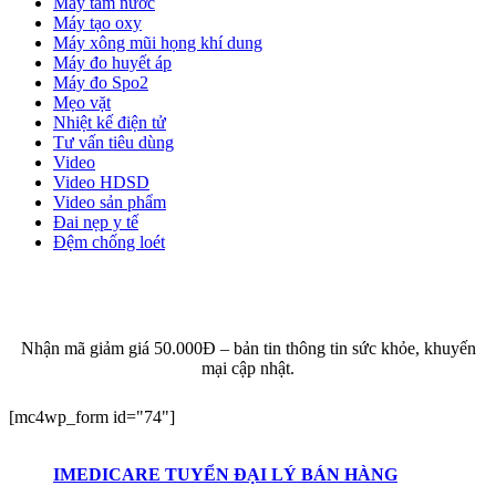
Máy tăm nước
Máy tạo oxy
Máy xông mũi họng khí dung
Máy đo huyết áp
Máy đo Spo2
Mẹo vặt
Nhiệt kế điện tử
Tư vấn tiêu dùng
Video
Video HDSD
Video sản phẩm
Đai nẹp y tế
Đệm chống loét
ĐĂNG KÝ EMAIL NHẬN BẢN TIN SỨC KHỎE,
KHUYẾN MẠI
Nhận mã giảm giá 50.000Đ – bản tin thông tin sức khỏe, khuyến
mại cập nhật.
[mc4wp_form id="74"]
IMEDICARE TUYỂN ĐẠI LÝ BÁN HÀNG