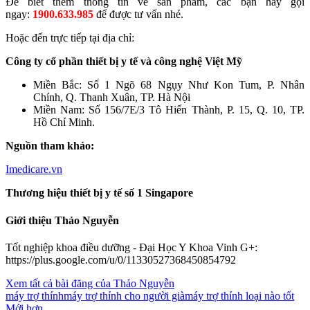
Để biết thêm thông tin về sản phẩm, các bạn hãy gọi
ngay:
1900.633.985
để được tư vấn nhé.
Hoặc đến trực tiếp tại địa chỉ:
Công ty cổ phần thiết bị y tế và công nghệ Việt Mỹ
Miền Bắc: Số 1 Ngõ 68 Ngụy Như Kon Tum, P. Nhân
Chính, Q. Thanh Xuân, TP. Hà Nội
Miền Nam: Số 156/7E/3 Tô Hiến Thành, P. 15, Q. 10, TP.
Hồ Chí Minh.
Nguồn tham khảo:
Imedicare.vn
Thương hiệu thiết bị y tế số 1 Singapore
Giới thiệu Thảo Nguyễn
Tốt nghiệp khoa điều dưỡng - Đại Học Y Khoa Vinh G+:
https://plus.google.com/u/0/11330527368450854792
Xem tất cả bài đăng của Thảo Nguyễn
máy trợ thính
máy trợ thính cho người già
máy trợ thính loại nào tốt
Mới hơn