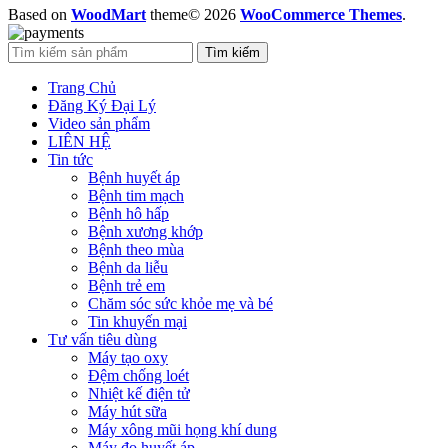
Based on
WoodMart
theme© 2026
WooCommerce Themes
.
Tìm kiếm
Trang Chủ
Đăng Ký Đại Lý
Video sản phẩm
LIÊN HỆ
Tin tức
Bệnh huyết áp
Bệnh tim mạch
Bệnh hô hấp
Bệnh xương khớp
Bệnh theo mùa
Bệnh da liễu
Bệnh trẻ em
Chăm sóc sức khỏe mẹ và bé
Tin khuyến mại
Tư vấn tiêu dùng
Máy tạo oxy
Đệm chống loét
Nhiệt kế điện tử
Máy hút sữa
Máy xông mũi họng khí dung
Máy đo huyết áp