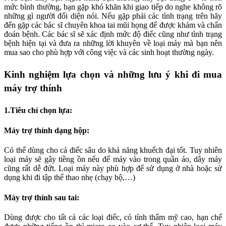
mức bình thường, bạn gặp khó khăn khi giao tiếp do nghe không rõ
những gì người đối diện nói. Nếu gặp phải các tình trạng trên hãy
đến gặp các bác sĩ chuyên khoa tai mũi họng để được khám và chẩn
đoán bệnh. Các bác sĩ sẽ xác định mức độ điếc cũng như tình trạng
bệnh hiện tại và đưa ra những lời khuyên về loại máy mà bạn nên
mua sao cho phù hợp với công việc và các sinh hoạt thường ngày.
Kinh nghiệm lựa chọn và những lưu ý khi đi mua
máy trợ thính
1.Tiêu chí chọn lựa:
Máy trợ thính dạng hộp:
Có thể dùng cho cả điếc sâu do khả năng khuếch đại tốt. Tuy nhiên
loại máy sẽ gây tiềng ồn nếu để máy vào trong quần áo, dây máy
cũng rất dễ đứt. Loại máy này phù hợp để sử dụng ở nhà hoặc sử
dụng khi đi tập thể thao nhẹ (chạy bộ,…)
Máy trợ thính sau tai:
Dùng được cho tất cả các loại điếc, có tính thẩm mỹ cao, hạn chế