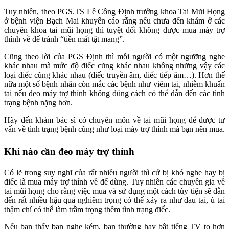
Tuy nhiên, theo PGS.TS Lê Công Định trưởng khoa Tai Mũi Họng
ở bệnh viện Bạch Mai khuyến cáo rằng nếu chưa đến khám ở các
chuyên khoa tai mũi họng thì tuyệt đối không được mua máy trợ
thính về để tránh “tiền mất tật mang”.
Cũng theo lời của PGS Định thì mỗi người có một ngưỡng nghe
khác nhau mà mức độ điếc cũng khác nhau không những vậy các
loại điếc cũng khác nhau (điếc truyền âm, điếc tiếp âm…). Hơn thế
nữa một số bệnh nhân còn mắc các bệnh như viêm tai, nhiễm khuẩn
tai nếu đeo máy trợ thính không đúng cách có thể dẫn đến các tình
trạng bệnh nặng hơn.
Hãy đến khám bác sĩ có chuyên môn về tai mũi họng để được tư
vấn về tình trạng bệnh cũng như loại máy trợ thính mà bạn nên mua.
Khi nào cần đeo máy trợ thính
Có lẽ trong suy nghĩ của rất nhiều người thì cứ bị khó nghe hay bị
điếc là mua máy trợ thính về để dùng. Tuy nhiên các chuyên gia về
tai mũi họng cho rằng việc mua và sử dụng một cách tùy tiện sẽ dẫn
đến rất nhiều hậu quả nghiêm trọng có thể xảy ra như đau tai, ù tai
thậm chí có thể làm trầm trọng thêm tình trạng điếc.
Nếu bạn thấy bạn nghe kém, bạn thường hay bật tiếng TV to hơn