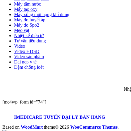
Máy tăm nước
Máy tạo oxy
Máy xông mũi họng khí dung
Máy đo huyết áp
Máy đo Spo2
Mẹo vặt
Nhiệt kế điện tử
Tư vấn tiêu dùng
Video
Video HDSD
Video sản phẩm
Đai nẹp y tế
Đệm chống loét
ĐĂ
Nhậ
[mc4wp_form id="74"]
IMEDICARE TUYỂN ĐẠI LÝ BÁN HÀNG
Based on
WoodMart
theme© 2026
WooCommerce Themes
.