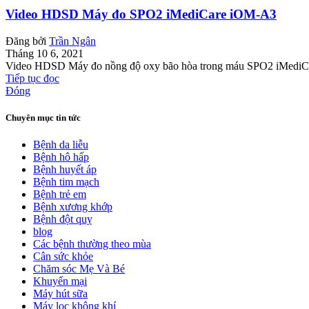
Video HDSD Máy đo SPO2 iMediCare iOM-A3
Đăng bởi
Trần Ngân
Tháng 10 6, 2021
Video HDSD Máy đo nồng độ oxy bão hòa trong máu SPO2 iMediCare
Tiếp tục đọc
Đóng
Chuyên mục tin tức
Bệnh da liễu
Bệnh hô hấp
Bệnh huyết áp
Bệnh tim mạch
Bệnh trẻ em
Bệnh xương khớp
Bệnh đột quỵ
blog
Các bệnh thường theo mùa
Cân sức khỏe
Chăm sóc Mẹ Và Bé
Khuyến mại
Máy hút sữa
Máy lọc không khí