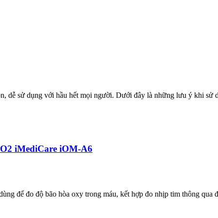
, dễ sử dụng với hầu hết mọi người. Dưới đây là những lưu ý khi sử d
pO2 iMediCare iOM-A6
ùng để đo độ bão hòa oxy trong máu, kết hợp đo nhịp tim thông qua đ