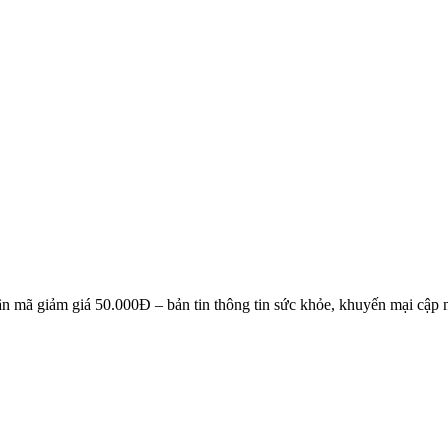
NG KÝ EMAIL NHẬN BẢN TIN SỨC KHỎE, KHUYẾN 
n mã giảm giá 50.000Đ – bản tin thông tin sức khỏe, khuyến mại cập n