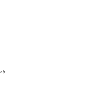
MẠI
hật.