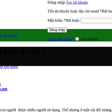
Đăng nhập
Tạo tài khoản
Tên tài khoản hoặc địa chỉ email
*
Bắt b
Mật khẩu
*
Bắt buộc
Đăng nhập
e mẹ và bé
Quên mật khẩu?
Ghi nhớ tôi
g máy đo spo2
g khí dung
í
LINE
e con người được nhiều người sử dụng. Thế nhưng ở một vài đối tượng.