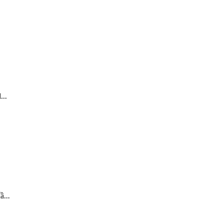
...
ầ...