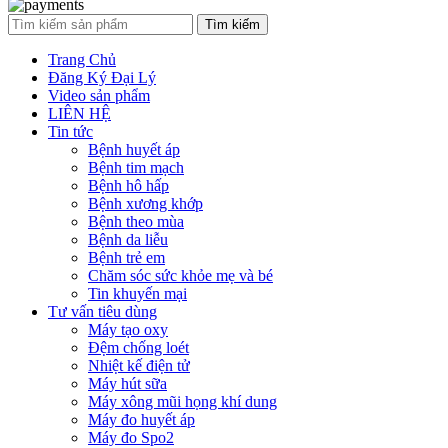
Tìm kiếm
Trang Chủ
Đăng Ký Đại Lý
Video sản phẩm
LIÊN HỆ
Tin tức
Bệnh huyết áp
Bệnh tim mạch
Bệnh hô hấp
Bệnh xương khớp
Bệnh theo mùa
Bệnh da liễu
Bệnh trẻ em
Chăm sóc sức khỏe mẹ và bé
Tin khuyến mại
Tư vấn tiêu dùng
Máy tạo oxy
Đệm chống loét
Nhiệt kế điện tử
Máy hút sữa
Máy xông mũi họng khí dung
Máy đo huyết áp
Máy đo Spo2