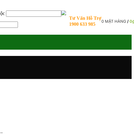
uộc
Tư Vấn Hỗ Trợ
0
MẶT HÀNG
/
0
1900 633 985
..