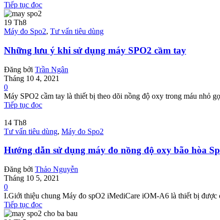
Tiếp tục đọc
19
Th8
Máy đo Spo2
,
Tư vấn tiêu dùng
Những lưu ý khi sử dụng máy SPO2 cầm tay
Đăng bởi
Trần Ngân
Tháng 10 4, 2021
0
Máy SPO2 cầm tay là thiết bị theo dõi nồng độ oxy trong máu nhỏ gọn
Tiếp tục đọc
14
Th8
Tư vấn tiêu dùng
,
Máy đo Spo2
Hướng dẫn sử dụng máy đo nồng độ oxy bão hòa S
Đăng bởi
Thảo Nguyễn
Tháng 10 5, 2021
0
I.Giới thiệu chung Máy đo spO2 iMediCare iOM-A6 là thiết bị được d
Tiếp tục đọc