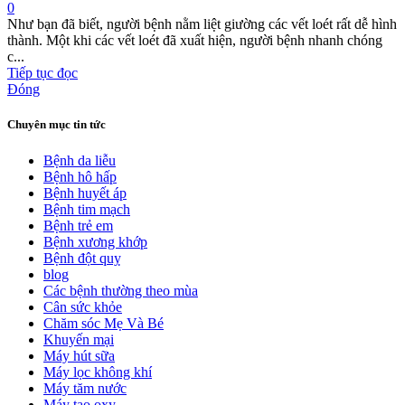
0
Như bạn đã biết, người bệnh nằm liệt giường các vết loét rất dễ hình
thành. Một khi các vết loét đã xuất hiện, người bệnh nhanh chóng
c...
Tiếp tục đọc
Đóng
Chuyên mục tin tức
Bệnh da liễu
Bệnh hô hấp
Bệnh huyết áp
Bệnh tim mạch
Bệnh trẻ em
Bệnh xương khớp
Bệnh đột quỵ
blog
Các bệnh thường theo mùa
Cân sức khỏe
Chăm sóc Mẹ Và Bé
Khuyến mại
Máy hút sữa
Máy lọc không khí
Máy tăm nước
Máy tạo oxy