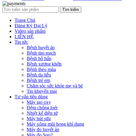
Tìm kiếm
Trang Chủ
Đăng Ký Đại Lý
Video sản phẩm
LIÊN HỆ
Tin tức
Bệnh huyết áp
Bệnh tim mạch
Bệnh hô hấp
Bệnh xương khớp
Bệnh theo mùa
Bệnh da liễu
Bệnh trẻ em
Chăm sóc sức khỏe mẹ và bé
Tin khuyến mại
Tư vấn tiêu dùng
Máy tạo oxy
Đệm chống loét
Nhiệt kế điện tử
Máy hút sữa
Máy xông mũi họng khí dung
Máy đo huyết áp
Máy đo Spo2