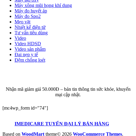
Máy xông mũi họng khí dung
Máy đo huyết áp
Máy đo Spo2
Mẹo vặt
Nhiệt kế điện tử
Tư vấn tiêu dùng
Video
Video HDSD
Video sản phẩm
Đai nẹp y tế
Đệm chống loét
ĐĂNG KÝ EMAIL NHẬN BẢN TIN SỨC KHỎE,
KHUYẾN MẠI
Nhận mã giảm giá 50.000Đ – bản tin thông tin sức khỏe, khuyến
mại cập nhật.
[mc4wp_form id="74"]
IMEDICARE TUYỂN ĐẠI LÝ BÁN HÀNG
Based on
WoodMart
theme© 2026
WooCommerce Themes
.