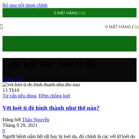
Bỏ qua nội dung chính
0
MẶT HÀNG
/
0
₫
0
MẶT HÀNG
/
0
Lưu trữ thẻ: loét tì đè
Trang chủ
/
Bài viết được gắn thẻ “loét tì đè”
13
Th10
Tư vấn tiêu dùng
,
Đệm chống loét
Vết loét tì đè hình thành như thế nào?
Đăng bởi
Thảo Nguyễn
Tháng 9 29, 2021
0
Người bệnh nằm liệt rất hay bị loét da, đó chính là các vết lở loét do