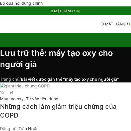
Bỏ qua nội dung chính
0
MẶT HÀNG
/
0
₫
0
MẶT HÀNG
/
Lưu trữ thẻ: máy tạo oxy cho
người già
Trang chủ
/
Bài viết được gắn thẻ “máy tạo oxy cho người già”
13
Th4
Máy tạo oxy
,
Tư vấn tiêu dùng
Những cách làm giảm triệu chứng của
COPD
Đăng bởi
Trần Ngân