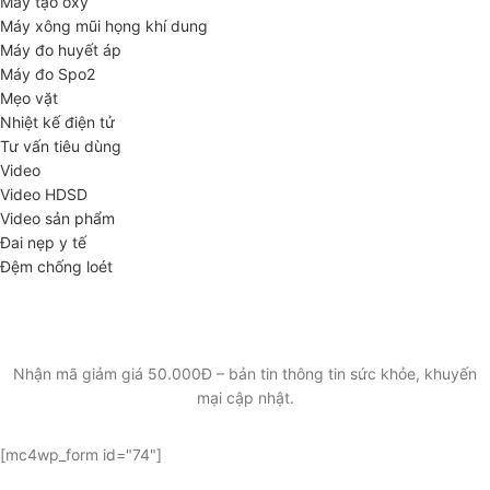
Máy tạo oxy
Máy xông mũi họng khí dung
Máy đo huyết áp
Máy đo Spo2
Mẹo vặt
Nhiệt kế điện tử
Tư vấn tiêu dùng
Video
Video HDSD
Video sản phẩm
Đai nẹp y tế
Đệm chống loét
ĐĂNG KÝ EMAIL NHẬN BẢN TIN SỨC KHỎE,
KHUYẾN MẠI
Nhận mã giảm giá 50.000Đ – bản tin thông tin sức khỏe, khuyến
mại cập nhật.
[mc4wp_form id="74"]