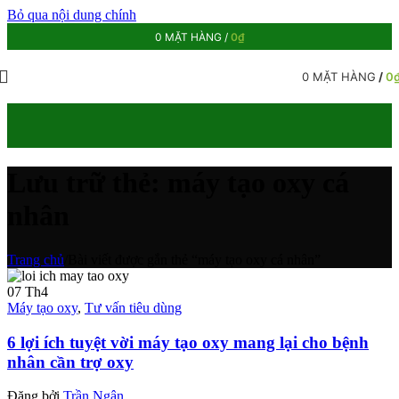
Bỏ qua nội dung chính
0
MẶT HÀNG
/
0
₫
0
MẶT HÀNG
/
0
Lưu trữ thẻ: máy tạo oxy cá
nhân
Trang chủ
/
Bài viết được gắn thẻ “máy tạo oxy cá nhân”
07
Th4
Máy tạo oxy
,
Tư vấn tiêu dùng
6 lợi ích tuyệt vời máy tạo oxy mang lại cho bệnh
nhân cần trợ oxy
Đăng bởi
Trần Ngân