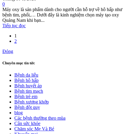
0
Máy oxy là sản phẩm dành cho người cần hỗ trợ về hô hấp như
bệnh tim, phổi,… Dưới đây là kinh nghiệm chọn máy tạo oxy
Quảng Nam khi bạn...
Tiếp tục đọc
1
2
Đóng
Chuyên mục tin tức
Bệnh da liễu
Bệnh hô hấp
Bệnh huyết áp
Bệnh tim mạch
Bệnh trẻ em
Bệnh xương khớp
Bệnh đột quỵ
blog
Các bệnh thường theo mùa
Cân sức khỏe
Chăm sóc Mẹ Và Bé