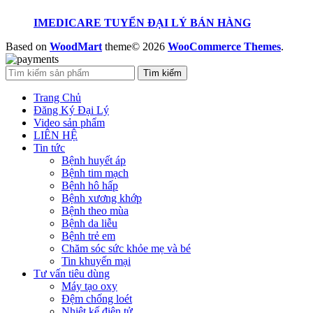
IMEDICARE TUYỂN ĐẠI LÝ BÁN HÀNG
Based on
WoodMart
theme© 2026
WooCommerce Themes
.
Tìm kiếm
Trang Chủ
Đăng Ký Đại Lý
Video sản phẩm
LIÊN HỆ
Tin tức
Bệnh huyết áp
Bệnh tim mạch
Bệnh hô hấp
Bệnh xương khớp
Bệnh theo mùa
Bệnh da liễu
Bệnh trẻ em
Chăm sóc sức khỏe mẹ và bé
Tin khuyến mại
Tư vấn tiêu dùng
Máy tạo oxy
Đệm chống loét
Nhiệt kế điện tử