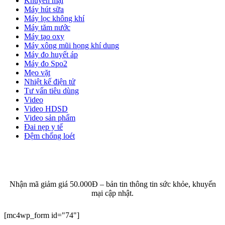
Khuyến mại
Máy hút sữa
Máy lọc không khí
Máy tăm nước
Máy tạo oxy
Máy xông mũi họng khí dung
Máy đo huyết áp
Máy đo Spo2
Mẹo vặt
Nhiệt kế điện tử
Tư vấn tiêu dùng
Video
Video HDSD
Video sản phẩm
Đai nẹp y tế
Đệm chống loét
ĐĂNG KÝ EMAIL NHẬN BẢN TIN SỨC KHỎE,
KHUYẾN MẠI
Nhận mã giảm giá 50.000Đ – bản tin thông tin sức khỏe, khuyến
mại cập nhật.
[mc4wp_form id="74"]