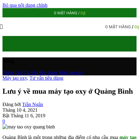
Bỏ qua nội dung chính
0
MẶT HÀNG
/
0
₫
0
MẶT HÀNG
/
0
Blog
Trang chủ
/
Tư vấn tiêu dùng
/
Máy tạo oxy
Máy tạo oxy
,
Tư vấn tiêu dùng
Lưu ý về mua máy tạo oxy ở Quảng Bình
Đăng bởi
Trần Ngân
Tháng 10 4, 2021
Bật Tháng 11 6, 2019
0
Quảng Bình là một trong những địa điểm có nhu cầu mua
máy tạo