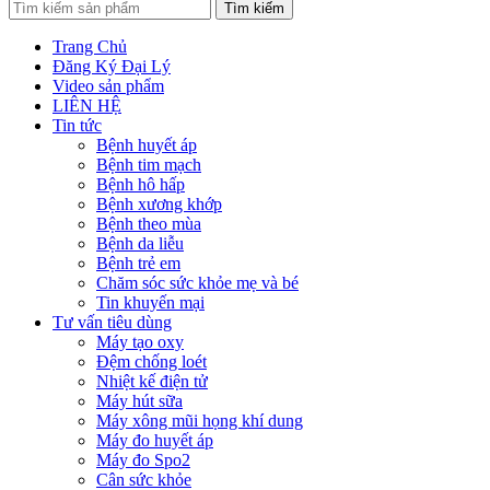
Tìm kiếm
Trang Chủ
Đăng Ký Đại Lý
Video sản phẩm
LIÊN HỆ
Tin tức
Bệnh huyết áp
Bệnh tim mạch
Bệnh hô hấp
Bệnh xương khớp
Bệnh theo mùa
Bệnh da liễu
Bệnh trẻ em
Chăm sóc sức khỏe mẹ và bé
Tin khuyến mại
Tư vấn tiêu dùng
Máy tạo oxy
Đệm chống loét
Nhiệt kế điện tử
Máy hút sữa
Máy xông mũi họng khí dung
Máy đo huyết áp
Máy đo Spo2
Cân sức khỏe