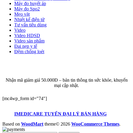
Máy đo huyết áp
Máy đo Spo2
Mẹo vặt
Nhiệt kế điện tử
Tư vấn tiêu dùng
Video
Video HDSD
Video sản phẩm
Đai nẹp y tế
Đệm chống loét
ĐĂNG KÝ EMAIL NHẬN BẢN TIN SỨC KHỎE,
KHUYẾN MẠI
Nhận mã giảm giá 50.000Đ – bản tin thông tin sức khỏe, khuyến
mại cập nhật.
[mc4wp_form id="74"]
IMEDICARE TUYỂN ĐẠI LÝ BÁN HÀNG
Based on
WoodMart
theme© 2026
WooCommerce Themes
.