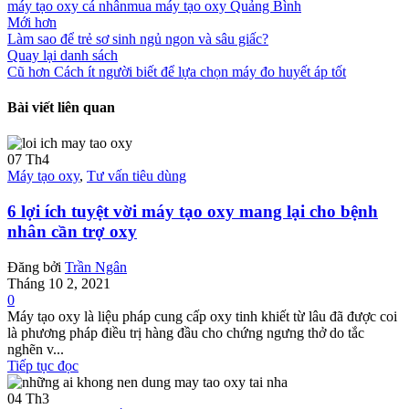
máy tạo oxy cá nhân
mua máy tạo oxy Quảng Bình
Mới hơn
Làm sao để trẻ sơ sinh ngủ ngon và sâu giấc?
Quay lại danh sách
Cũ hơn
Cách ít người biết để lựa chọn máy đo huyết áp tốt
Bài viết liên quan
07
Th4
Máy tạo oxy
,
Tư vấn tiêu dùng
6 lợi ích tuyệt vời máy tạo oxy mang lại cho bệnh
nhân cần trợ oxy
Đăng bởi
Trần Ngân
Tháng 10 2, 2021
0
Máy tạo oxy là liệu pháp cung cấp oxy tinh khiết từ lâu đã được coi
là phương pháp điều trị hàng đầu cho chứng ngưng thở do tắc
nghẽn v...
Tiếp tục đọc
04
Th3