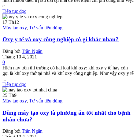
nhân muốn điều trị lâu dài tại nhà để tiết kiệm chi phí cũng như việc
c...
Tiếp tục đọc
17
Th12
Máy tạo oxy
,
Tư vấn tiêu dùng
Oxy y tế và oxy công nghiệp có gì khác nhau?
Đăng bởi
Trần Ngân
Tháng 10 4, 2021
0
Hiện nay trên thị trường có hai loại khí oxy: khí oxy y tế hay còn
gọi là khí oxy thở tại nhà và khí oxy công nghiệp. Như vậy oxy y tế
...
Tiếp tục đọc
25
Th9
Máy tạo oxy
,
Tư vấn tiêu dùng
Dùng máy tạo oxy là phương án tốt nhất cho bệnh
nhân chưa?
Đăng bởi
Trần Ngân
Tháng 10 4, 2021