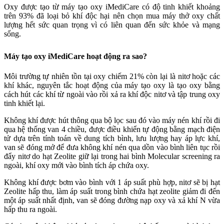
Oxy được tạo từ máy tạo oxy iMediCare có độ tinh khiết khoảng
trên 93% đã loại bỏ khí độc hại nên chọn mua máy thở oxy chất
lượng hết sức quan trọng vì có liên quan đến sức khỏe và mạng
sống.
Máy tạo oxy iMediCare hoạt động ra sao?
Môi trường tự nhiên tồn tại oxy chiếm 21% còn lại là nitơ hoặc các
khí khác, nguyên tắc hoạt động của máy tạo oxy là tạo oxy bằng
cách hút các khí từ ngoài vào rồi xả ra khí độc nitơ và tập trung oxy
tinh khiết lại.
Không khí được hút thông qua bộ lọc sau đó vào máy nén khí rồi đi
qua hệ thống van 4 chiều, được điều khiển tự động bằng mạch điện
tử dựa trên tính toán về dung tích bình, lưu lượng hay áp lực khí,
van sẽ đóng mở để đưa không khí nén qua dồn vào bình liên tục rồi
đẩy nitơ do hạt Zeolite giữ lại trong hai bình Molecular screening ra
ngoài, khí oxy mới vào bình tích áp chứa oxy.
Không khí được bơm vào bình với 1 áp suất phù hợp, nitơ sẽ bị hạt
Zeolite hấp thu, làm áp suất trong bình chứa hạt zeolite giảm đi đến
một áp suất nhất định, van sẽ đóng đường nạp oxy và xả khí N vừa
hấp thu ra ngoài.