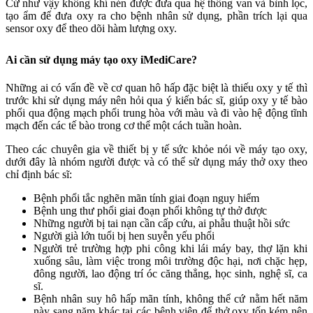
Cứ như vậy không khí nén được đưa qua hệ thống van và bình lọc,
tạo ẩm để đưa oxy ra cho bệnh nhân sử dụng, phần trích lại qua
sensor oxy để theo dõi hàm lượng oxy.
Ai cần sử dụng máy tạo oxy iMediCare?
Những ai có vấn đề về cơ quan hô hấp đặc biệt là thiếu oxy y tế thì
trước khi sử dụng máy nên hỏi qua ý kiến bác sĩ, giúp oxy y tế bào
phổi qua động mạch phổi trung hòa với màu và đi vào hệ động tĩnh
mạch đến các tế bào trong cơ thể một cách tuần hoàn.
Theo các chuyên gia về thiết bị y tế sức khỏe nói về máy tạo oxy,
dưới đây là nhóm người được và có thể sử dụng máy thở oxy theo
chỉ định bác sĩ:
Bệnh phổi tắc nghẽn mãn tính giai đoạn nguy hiểm
Bệnh ung thư phổi giai đoạn phổi không tự thở được
Những người bị tai nạn cần cấp cứu, ai phẫu thuật hồi sức
Người già lớn tuổi bị hen suyễn yếu phổi
Người trẻ trường hợp phi công khi lái máy bay, thợ lặn khi
xuống sâu, làm việc trong môi trường độc hại, nơi chặc hẹp,
đông người, lao động trí óc căng thẳng, học sinh, nghệ sĩ, ca
sĩ.
Bệnh nhân suy hô hấp mãn tính, không thể cứ nằm hết năm
này sang năm khác tại các bệnh viện để thở oxy tốn kém nên