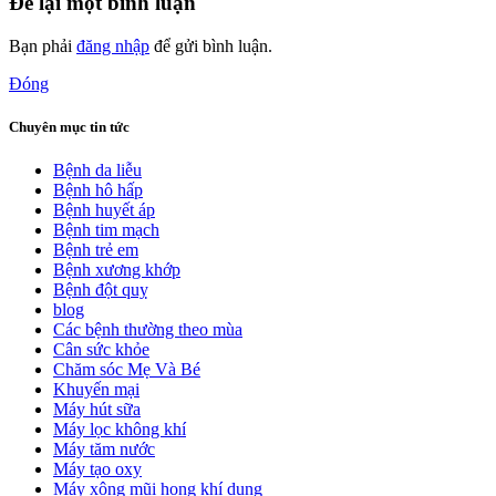
Để lại một bình luận
Bạn phải
đăng nhập
để gửi bình luận.
Đóng
Chuyên mục tin tức
Bệnh da liễu
Bệnh hô hấp
Bệnh huyết áp
Bệnh tim mạch
Bệnh trẻ em
Bệnh xương khớp
Bệnh đột quỵ
blog
Các bệnh thường theo mùa
Cân sức khỏe
Chăm sóc Mẹ Và Bé
Khuyến mại
Máy hút sữa
Máy lọc không khí
Máy tăm nước
Máy tạo oxy
Máy xông mũi họng khí dung