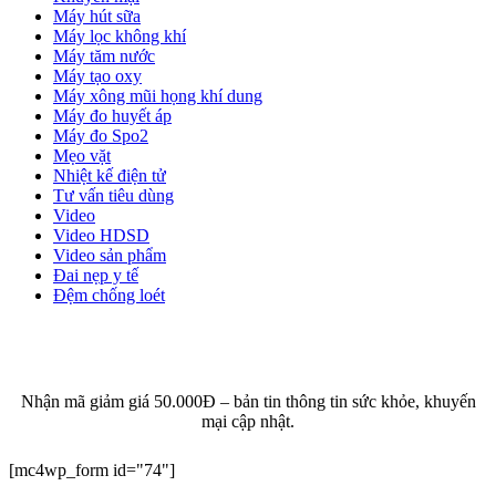
Máy hút sữa
Máy lọc không khí
Máy tăm nước
Máy tạo oxy
Máy xông mũi họng khí dung
Máy đo huyết áp
Máy đo Spo2
Mẹo vặt
Nhiệt kế điện tử
Tư vấn tiêu dùng
Video
Video HDSD
Video sản phẩm
Đai nẹp y tế
Đệm chống loét
ĐĂNG KÝ EMAIL NHẬN BẢN TIN SỨC KHỎE,
KHUYẾN MẠI
Nhận mã giảm giá 50.000Đ – bản tin thông tin sức khỏe, khuyến
mại cập nhật.
[mc4wp_form id="74"]