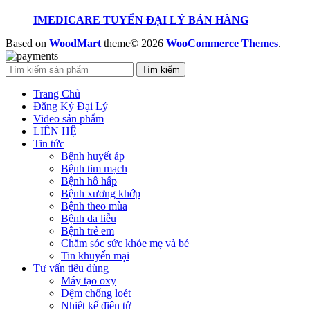
IMEDICARE TUYỂN ĐẠI LÝ BÁN HÀNG
Based on
WoodMart
theme© 2026
WooCommerce Themes
.
Tìm kiếm
Trang Chủ
Đăng Ký Đại Lý
Video sản phẩm
LIÊN HỆ
Tin tức
Bệnh huyết áp
Bệnh tim mạch
Bệnh hô hấp
Bệnh xương khớp
Bệnh theo mùa
Bệnh da liễu
Bệnh trẻ em
Chăm sóc sức khỏe mẹ và bé
Tin khuyến mại
Tư vấn tiêu dùng
Máy tạo oxy
Đệm chống loét
Nhiệt kế điện tử