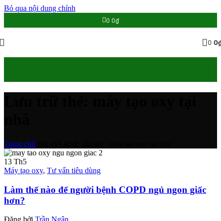
Bỏ qua nội dung chính
0
0
₫
0
0
Lưu trữ thẻ: máy tạo oxy tại
nhà
Trang chủ
/
Bài viết được gắn thẻ “máy tạo oxy tại nhà”
13
Th5
Máy tạo oxy
,
Tư vấn tiêu dùng
Làm thế nào để người bệnh COPD ngủ ngon giấc
hơn?
Đăng bởi
Trần Ngân