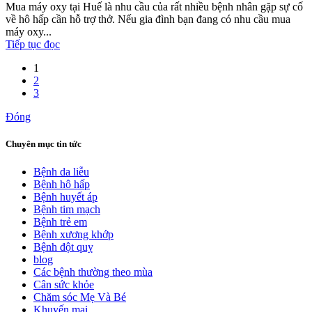
Mua máy oxy tại Huế là nhu cầu của rất nhiều bệnh nhân gặp sự cố
về hô hấp cần hỗ trợ thở. Nếu gia đình bạn đang có nhu cầu mua
máy oxy...
Tiếp tục đọc
1
2
3
Đóng
Chuyên mục tin tức
Bệnh da liễu
Bệnh hô hấp
Bệnh huyết áp
Bệnh tim mạch
Bệnh trẻ em
Bệnh xương khớp
Bệnh đột quỵ
blog
Các bệnh thường theo mùa
Cân sức khỏe
Chăm sóc Mẹ Và Bé
Khuyến mại