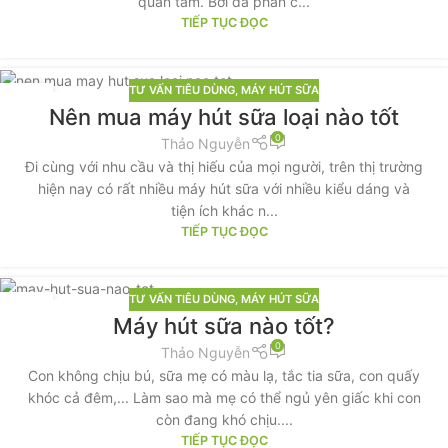
quan tâm. Bởi đa phần c...
TIẾP TỤC ĐỌC
TƯ VẤN TIÊU DÙNG
,
MÁY HÚT SỮA
31
Nên mua máy hút sữa loại nào tốt
TH7
0
Thảo Nguyễn
Đi cùng với nhu cầu và thị hiếu của mọi người, trên thị trường
hiện nay có rất nhiều máy hút sữa với nhiều kiểu dáng và
tiện ích khác n...
TIẾP TỤC ĐỌC
TƯ VẤN TIÊU DÙNG
,
MÁY HÚT SỮA
07
Máy hút sữa nào tốt?
TH6
0
Thảo Nguyễn
Con không chịu bú, sữa mẹ có màu lạ, tắc tia sữa, con quấy
khóc cả đêm,... Làm sao mà mẹ có thể ngủ yên giấc khi con
còn đang khó chịu....
TIẾP TỤC ĐỌC