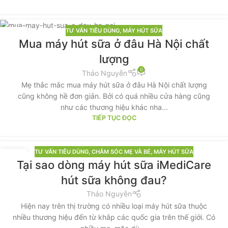
TƯ VẤN TIÊU DÙNG
,
MÁY HÚT SỮA
14
Mua máy hút sữa ở đâu Hà Nội chất
TH5
lượng
0
Thảo Nguyễn
Mẹ thắc mắc mua máy hút sữa ở đâu Hà Nội chất lượng
cũng không hề đơn giản. Bởi có quá nhiều cửa hàng cũng
như các thương hiệu khác nha...
TIẾP TỤC ĐỌC
TƯ VẤN TIÊU DÙNG
,
CHĂM SÓC MẸ VÀ BÉ
,
MÁY HÚT SỮA
07
Tại sao dòng máy hút sữa iMediCare
TH3
hút sữa không đau?
Thảo Nguyễn
Hiện nay trên thị trường có nhiều loại máy hút sữa thuộc
nhiều thương hiệu đến từ khắp các quốc gia trên thế giới. Có