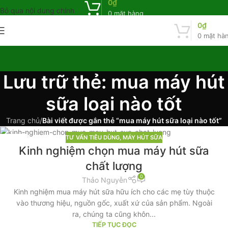
0
₫
Bỏ qua nội dung chính
0
mặt hàng
0
₫
0
mặt hà
Lưu trữ thẻ: mua máy hút
sữa loại nào tốt
Trang chủ
/
Bài viết được gắn thẻ “mua máy hút sữa loại nào tốt”
TƯ VẤN TIÊU DÙNG
,
MÁY HÚT SỮA
30
Kinh nghiệm chọn mua máy hút sữa
TH12
chất lượng
0
Thảo Nguyễn
Kinh nghiệm mua máy hút sữa hữu ích cho các mẹ tùy thuộc
vào thương hiệu, nguồn gốc, xuất xứ của sản phẩm. Ngoài
ra, chúng ta cũng khôn...
TIẾP TỤC ĐỌC