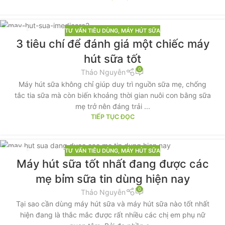
TƯ VẤN TIÊU DÙNG
,
MÁY HÚT SỮA
08
3 tiêu chí để đánh giá một chiếc máy
TH11
hút sữa tốt
0
Thảo Nguyễn
Máy hút sữa không chỉ giúp duy trì nguồn sữa mẹ, chống
tắc tia sữa mà còn biến khoảng thời gian nuôi con bằng sữa
mẹ trở nên đáng trải ...
TIẾP TỤC ĐỌC
TƯ VẤN TIÊU DÙNG
,
MÁY HÚT SỮA
17
Máy hút sữa tốt nhất đang được các
TH9
mẹ bỉm sữa tin dùng hiện nay
0
Thảo Nguyễn
Tại sao cần dùng máy hút sữa và máy hút sữa nào tốt nhất
hiện đang là thắc mắc được rất nhiều các chị em phụ nữ