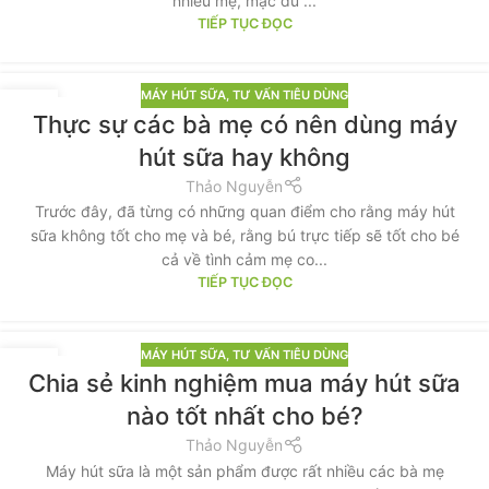
nhiều mẹ, mặc dù ...
TIẾP TỤC ĐỌC
MÁY HÚT SỮA
,
TƯ VẤN TIÊU DÙNG
09
Thực sự các bà mẹ có nên dùng máy
TH8
hút sữa hay không
Thảo Nguyễn
Trước đây, đã từng có những quan điểm cho rằng máy hút
sữa không tốt cho mẹ và bé, rằng bú trực tiếp sẽ tốt cho bé
cả về tình cảm mẹ co...
TIẾP TỤC ĐỌC
MÁY HÚT SỮA
,
TƯ VẤN TIÊU DÙNG
03
Chia sẻ kinh nghiệm mua máy hút sữa
TH7
nào tốt nhất cho bé?
Thảo Nguyễn
Máy hút sữa là một sản phẩm được rất nhiều các bà mẹ