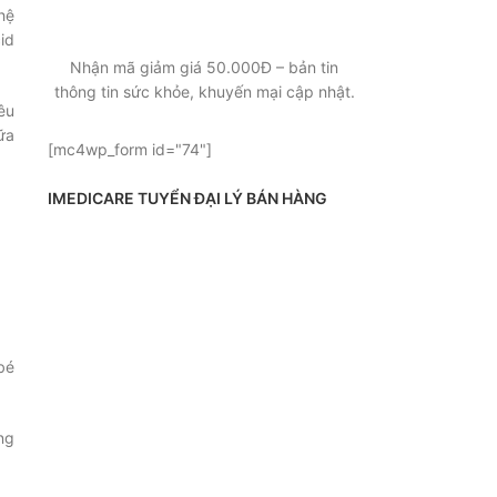
SỨC KHỎE, KHUYẾN MẠI
hệ
id
Nhận mã giảm giá 50.000Đ – bản tin
thông tin sức khỏe, khuyến mại cập nhật.
êu
ữa
[mc4wp_form id="74"]
IMEDICARE TUYỂN ĐẠI LÝ BÁN HÀNG
bé
ng