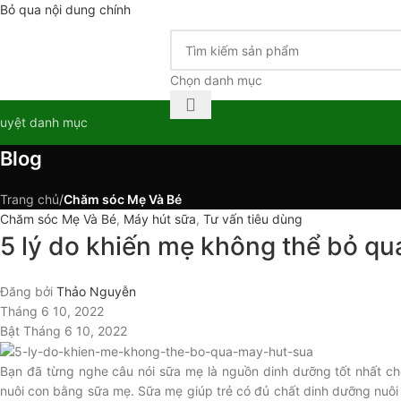
Bỏ qua nội dung chính
Chọn danh mục
uyệt danh mục
Blog
Trang chủ
/
Chăm sóc Mẹ Và Bé
Chăm sóc Mẹ Và Bé
,
Máy hút sữa
,
Tư vấn tiêu dùng
5 lý do khiến mẹ không thể bỏ qu
Đăng bởi
Thảo Nguyễn
Tháng 6 10, 2022
Bật Tháng 6 10, 2022
Bạn đã từng nghe câu nói sữa mẹ là nguồn dinh dưỡng tốt nhất cho
nuôi con bằng sữa mẹ. Sữa mẹ giúp trẻ có đủ chất dinh dưỡng nuôi 