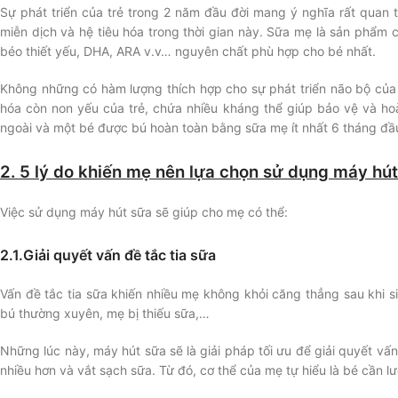
Sự phát triển của trẻ trong 2 năm đầu đời mang ý nghĩa rất quan t
miễn dịch và hệ tiêu hóa trong thời gian này. Sữa mẹ là sản phẩm
béo thiết yếu, DHA, ARA v.v… nguyên chất phù hợp cho bé nhất.
Không những có hàm lượng thích hợp cho sự phát triển não bộ của
hóa còn non yếu của trẻ, chứa nhiều kháng thể giúp bảo vệ và ho
ngoài và một bé được bú hoàn toàn bằng sữa mẹ ít nhất 6 tháng đầu
2. 5 lý do khiến mẹ nên lựa chọn sử dụng máy hú
Việc sử dụng máy hút sữa sẽ giúp cho mẹ có thể:
2.1.Giải quyết vấn đề tắc tia sữa
Vấn đề tắc tia sữa khiến nhiều mẹ không khỏi căng thẳng sau khi 
bú thường xuyên, mẹ bị thiếu sữa,…
Những lúc này, máy hút sữa sẽ là giải pháp tối ưu để giải quyết vấ
nhiều hơn và vắt sạch sữa. Từ đó, cơ thể của mẹ tự hiểu là bé cần l