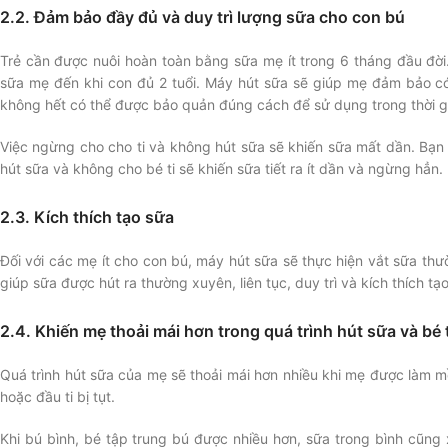
2.2. Đảm bảo đầy đủ và duy trì lượng sữa cho con bú
Trẻ cần được nuôi hoàn toàn bằng sữa mẹ ít trong 6 tháng đầu đờ
sữa mẹ đến khi con đủ 2 tuổi. Máy hút sữa sẽ giúp mẹ đảm bảo có
không hết có thể được bảo quản đúng cách để sử dụng trong thời g
Việc ngừng cho cho ti và không hút sữa sẽ khiến sữa mất dần. Bạn 
hút sữa và không cho bé ti sẽ khiến sữa tiết ra ít dần và ngừng hẳn.
2.3. Kích thích tạo sữa
Đối với các mẹ ít cho con bú, máy hút sữa sẽ thực hiện vắt sữa th
giúp sữa được hút ra thường xuyên, liên tục, duy trì và kích thích tạ
2.4. Khiến mẹ thoải mái hơn trong quá trình hút sữa và bé
Quá trình hút sữa của mẹ sẽ thoải mái hơn nhiều khi mẹ được làm mề
hoặc đầu ti bị tụt.
Khi bú bình, bé tập trung bú được nhiều hơn, sữa trong bình cũng