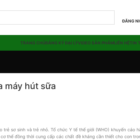
ĐĂNG NH
TRANG CHỦ
ĐĂNG KÝ ĐẠI LÝ
VIDEO SẢN PHẨM
LIÊN HỆ
TIN 
a máy hút sữa
 trẻ sơ sinh và trẻ nhỏ. Tổ chức Y tế thế giới (WHO) khuyến cáo h
cơ thể đồng thời cung cấp các chất đề kháng cần thiết cho con tro