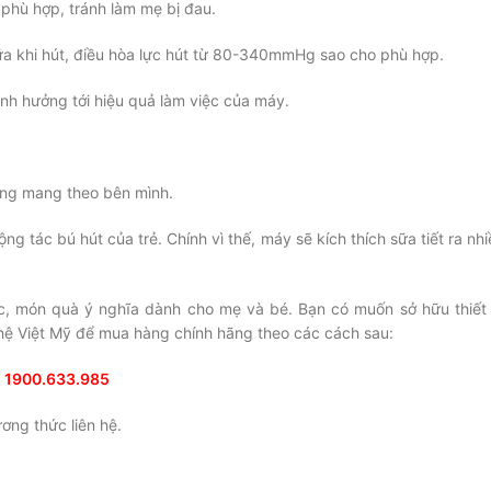
 phù hợp, tránh làm mẹ bị đau.
ữa khi hút, điều hòa lực hút từ 80-340mmHg sao cho phù hợp.
ảnh hưởng tới hiệu quả làm việc của máy.
động mang theo bên mình.
g tác bú hút của trẻ. Chính vì thế, máy sẽ kích thích sữa tiết ra nhi
hực, món quà ý nghĩa dành cho mẹ và bé. Bạn có muốn sở hữu thiết 
ghệ Việt Mỹ để mua hàng chính hãng theo các cách sau:
:
1900.633.985
ng thức liên hệ.