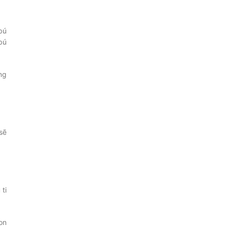
bú
bú
ng
sẽ
ti
on