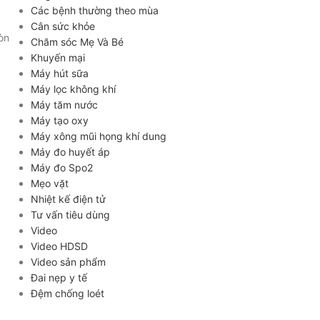
Các bệnh thường theo mùa
Cân sức khỏe
òn
Chăm sóc Mẹ Và Bé
Khuyến mại
Máy hút sữa
Máy lọc không khí
Máy tăm nước
Máy tạo oxy
Máy xông mũi họng khí dung
Máy đo huyết áp
Máy đo Spo2
Mẹo vặt
Nhiệt kế điện tử
Tư vấn tiêu dùng
Video
Video HDSD
Video sản phẩm
Đai nẹp y tế
Đệm chống loét
ĐĂNG KÝ EMAIL NHẬN BẢN TIN