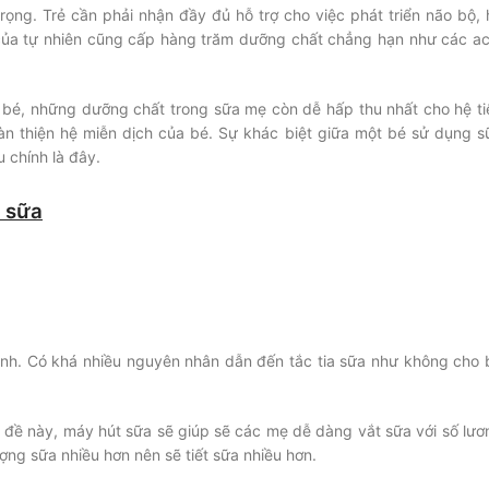
rọng. Trẻ cần phải nhận đầy đủ hỗ trợ cho việc phát triển não bộ, 
 của tự nhiên cũng cấp hàng trăm dưỡng chất chẳng hạn như các ac
 bé, những dưỡng chất trong sữa mẹ còn dễ hấp thu nhất cho hệ ti
àn thiện hệ miễn dịch của bé. Sự khác biệt giữa một bé sử dụng s
 chính là đây.
t sữa
sinh. Có khá nhiều nguyên nhân dẫn đến tắc tia sữa như không cho 
n đề này, máy hút sữa sẽ giúp sẽ các mẹ dễ dàng vắt sữa với số lươ
ượng sữa nhiều hơn nên sẽ tiết sữa nhiều hơn.