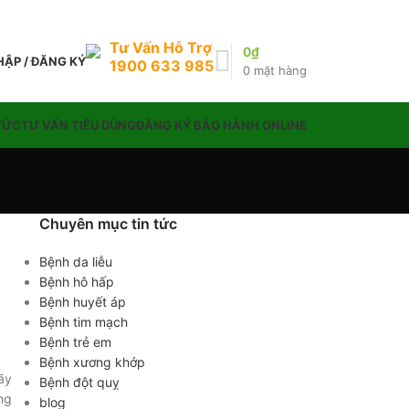
Tư Vấn Hỗ Trợ
0
₫
ẬP / ĐĂNG KÝ
1900 633 985
0
mặt hàng
TỨC
TƯ VẤN TIÊU DÙNG
ĐĂNG KÝ BẢO HÀNH ONLINE
Chuyên mục tin tức
Bệnh da liễu
Bệnh hô hấp
Bệnh huyết áp
Bệnh tim mạch
Bệnh trẻ em
Bệnh xương khớp
ãy
Bệnh đột quỵ
ng
blog