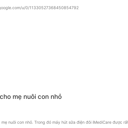
lus.google.com/u/0/11330527368450854792
 cho mẹ nuôi con nhỏ
c mẹ nuôi con nhỏ. Trong đó máy hút sữa điện đôi iMediCare được rấ