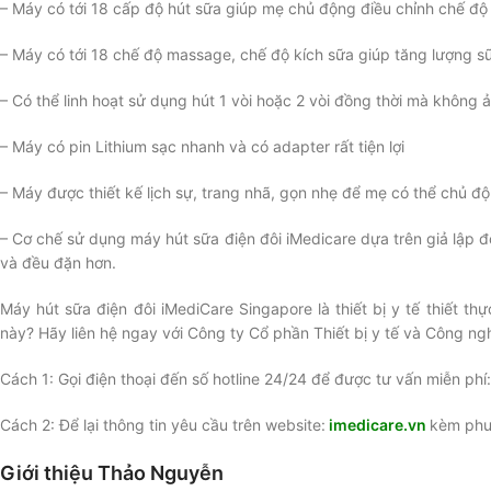
– Máy có tới 18 cấp độ hút sữa giúp mẹ chủ động điều chỉnh chế độ
– Máy có tới 18 chế độ massage, chế độ kích sữa giúp tăng lượng s
– Có thể linh hoạt sử dụng hút 1 vòi hoặc 2 vòi đồng thời mà không 
– Máy có pin Lithium sạc nhanh và có adapter rất tiện lợi
– Máy được thiết kế lịch sự, trang nhã, gọn nhẹ để mẹ có thể chủ 
– Cơ chế sử dụng máy hút sữa điện đôi iMedicare dựa trên giả lập độn
và đều đặn hơn.
Máy hút sữa điện đôi iMediCare Singapore là thiết bị y tế thiết t
này? Hãy liên hệ ngay với Công ty Cổ phần Thiết bị y tế và Công n
Cách 1: Gọi điện thoại đến số hotline 24/24 để được tư vấn miễn phí
Cách 2: Để lại thông tin yêu cầu trên website:
imedicare.vn
kèm phươ
Giới thiệu Thảo Nguyễn