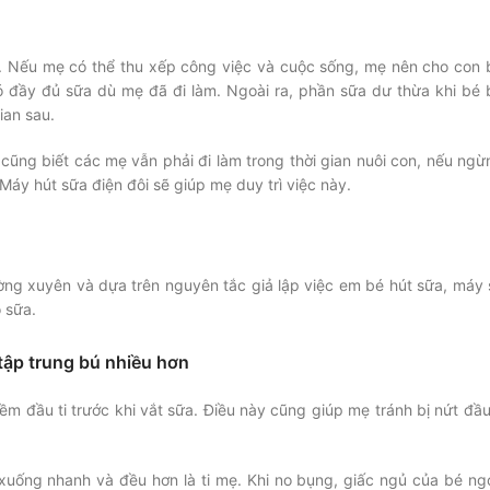
i. Nếu mẹ có thể thu xếp công việc và cuộc sống, mẹ nên cho con 
 đầy đủ sữa dù mẹ đã đi làm. Ngoài ra, phần sữa dư thừa khi bé 
ian sau.
cũng biết các mẹ vẫn phải đi làm trong thời gian nuôi con, nếu ngừ
 Máy hút sữa điện đôi sẽ giúp mẹ duy trì việc này.
ường xuyên và dựa trên nguyên tắc giả lập việc em bé hút sữa, máy 
o sữa.
 tập trung bú nhiều hơn
m đầu ti trước khi vắt sữa. Điều này cũng giúp mẹ tránh bị nứt đầu 
 xuống nhanh và đều hơn là ti mẹ. Khi no bụng, giấc ngủ của bé ng