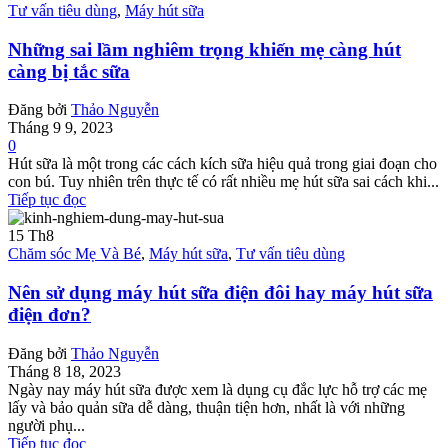
Tư vấn tiêu dùng
,
Máy hút sữa
Những sai lầm nghiêm trọng khiến mẹ càng hút
càng bị tắc sữa
Đăng bởi
Thảo Nguyễn
Tháng 9 9, 2023
0
Hút sữa là một trong các cách kích sữa hiệu quả trong giai đoạn cho
con bú. Tuy nhiên trên thực tế có rất nhiều mẹ hút sữa sai cách khi...
Tiếp tục đọc
15
Th8
Chăm sóc Mẹ Và Bé
,
Máy hút sữa
,
Tư vấn tiêu dùng
Nên sử dụng máy hút sữa điện đôi hay máy hút sữa
điện đơn?
Đăng bởi
Thảo Nguyễn
Tháng 8 18, 2023
Ngày nay máy hút sữa được xem là dụng cụ đắc lực hỗ trợ các mẹ
lấy và bảo quản sữa dễ dàng, thuận tiện hơn, nhất là với những
người phụ...
Tiếp tục đọc