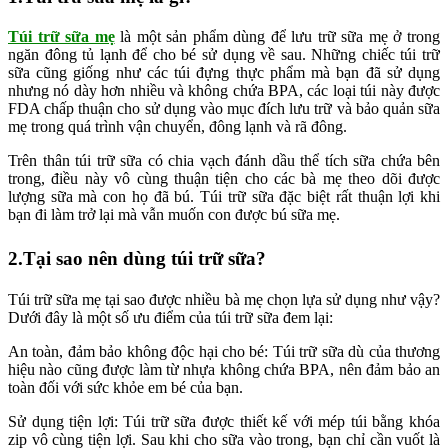
Túi trữ sữa mẹ
là một sản phẩm dùng để lưu trữ sữa mẹ ở trong
ngăn đông tủ lạnh để cho bé sử dụng về sau. Những chiếc túi trữ
sữa cũng giống như các túi đựng thực phẩm mà bạn đã sử dụng
nhưng nó dày hơn nhiều và không chứa BPA, các loại túi này được
FDA chấp thuận cho sử dụng vào mục đích lưu trữ và bảo quản sữa
mẹ trong quá trình vận chuyển, đông lạnh và rã đông.
Trên thân túi trữ sữa có chia vạch đánh dầu thể tích sữa chứa bên
trong, điều này vô cùng thuận tiện cho các bà mẹ theo dõi được
lượng sữa mà con họ đã bú. Túi trữ sữa đặc biệt rất thuận lợi khi
bạn đi làm trở lại mà vẫn muốn con được bú sữa mẹ.
2.Tại sao nên dùng túi trữ sữa?
Túi trữ sữa mẹ tại sao được nhiều bà mẹ chọn lựa sử dụng như vậy?
Dưới đây là một số ưu điểm của túi trữ sữa đem lại:
An toàn, đảm bảo không độc hại cho bé: Túi trữ sữa dù của thương
hiệu nào cũng được làm từ nhựa không chứa BPA, nên đảm bảo an
toàn đối với sức khỏe em bé của bạn.
Sử dụng tiện lợi: Túi trữ sữa được thiết kế với mép túi bằng khóa
zip vô cùng tiện lợi. Sau khi cho sữa vào trong, bạn chỉ cần vuốt là