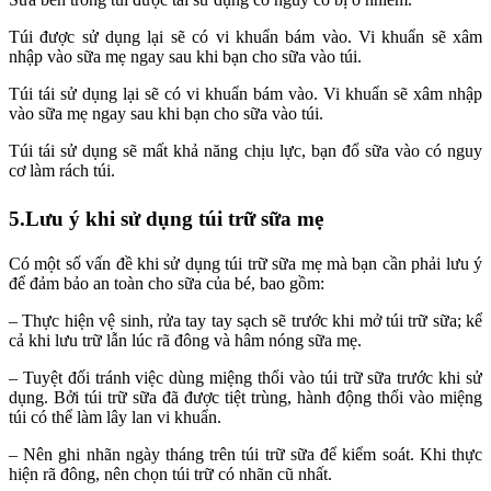
Túi được sử dụng lại sẽ có vi khuẩn bám vào. Vi khuẩn sẽ xâm
nhập vào sữa mẹ ngay sau khi bạn cho sữa vào túi.
Túi tái sử dụng lại sẽ có vi khuẩn bám vào. Vi khuẩn sẽ xâm nhập
vào sữa mẹ ngay sau khi bạn cho sữa vào túi.
Túi tái sử dụng sẽ mất khả năng chịu lực, bạn đổ sữa vào có nguy
cơ làm rách túi.
5.Lưu ý khi sử dụng túi trữ sữa mẹ
Có một số vấn đề khi sử dụng túi trữ sữa mẹ mà bạn cần phải lưu ý
để đảm bảo an toàn cho sữa của bé, bao gồm:
– Thực hiện vệ sinh, rửa tay tay sạch sẽ trước khi mở túi trữ sữa; kể
cả khi lưu trữ lẫn lúc rã đông và hâm nóng sữa mẹ.
– Tuyệt đối tránh việc dùng miệng thổi vào túi trữ sữa trước khi sử
dụng. Bởi túi trữ sữa đã được tiệt trùng, hành động thổi vào miệng
túi có thể làm lây lan vi khuẩn.
– Nên ghi nhãn ngày tháng trên túi trữ sữa để kiểm soát. Khi thực
hiện rã đông, nên chọn túi trữ có nhãn cũ nhất.