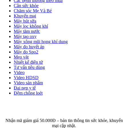
Các bệnh thường theo mùa
Cân sức khỏe
Chăm sóc Mẹ Và Bé
Khuyến mại
Máy hút sữa
Máy lọc không khí
Máy tăm nước
Máy tạo oxy
Máy xông mũi họng khí dung
Máy đo huyết áp
Máy đo Spo2
Mẹo vặt
Nhiệt kế điện tử
Tư vấn tiêu dùng
Video
Video HDSD
Video sản phẩm
Đai nẹp y tế
Đệm chống loét
ĐĂNG KÝ EMAIL NHẬN BẢN TIN SỨC KHỎE,
KHUYẾN MẠI
Nhận mã giảm giá 50.000Đ – bản tin thông tin sức khỏe, khuyến
mại cập nhật.