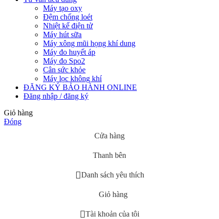
Máy tạo oxy
Đệm chống loét
Nhiệt kế điện tử
Máy hút sữa
Máy xông mũi họng khí dung
Máy đo huyết áp
Máy đo Spo2
Cân sức khỏe
Máy lọc không khí
ĐĂNG KÝ BẢO HÀNH ONLINE
Đăng nhập / đăng ký
Giỏ hàng
Đóng
Cửa hàng
Thanh bên
Danh sách yêu thích
Giỏ hàng
Tài khoản của tôi