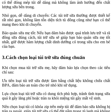
có thể đóng mép túi dễ dàng mà không làm ảnh hưởng đến chất
lượng sữa bên trong.
Nhỏ gọn, dễ dàng di chuyển: Các túi trữ sữa thường được thiết kế
rất nhỏ gọn, không làm tốn diện tích tủ đông cũng như bạn có thể
mang theo khi di chuyển.
Bảo quản sữa mẹ tốt: Nếu bạn đảm bảo được quá trình lưu trữ và rã
đông sữa đúng cách, túi trữ sữa sẽ giúp bạn bảo quản sữa mẹ tốt
nhất, giữ được hàm lượng chất dinh dưỡng có trong sữa cho em bé
của bạn.
3.Cách chọn loại túi trữ sữa đúng chuẩn
Khi chọn mua túi trữ sữa mẹ, hãy đảm bảo lựa chọn theo các tiêu
chí sau:
Ưu tiên loại túi trữ sữa được làm bằng chất liệu không chứa chất
BPA, đảm bảo an toàn cho trẻ nhỏ khi sử dụng.
Lựa chọn loại túi trữ sữa có dung tích phù hợp, tránh tình trạng sữa
quá ít gây lãng phí hoặc tràn ra khỏi miệng túi gây mất vệ sinh.
Nên chọn loại túi có khóa zip trên mép túi để đảm bảo sữa không bị
tràn ra ngoài, giúp túi trữ sữa có thể đặt nằm trong tủ lạnh mà không