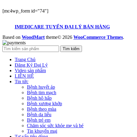
[mc4wp_form id="74"]
IMEDICARE TUYỂN ĐẠI LÝ BÁN HÀNG
Based on
WoodMart
theme© 2026
WooCommerce Themes
.
Tìm kiếm
Trang Chủ
Đăng Ký Đại Lý
Video sản phẩm
LIÊN HỆ
Tin tức
Bệnh huyết áp
Bệnh tim mạch
Bệnh hô hấp
Bệnh xương khớp
Bệnh theo mùa
Bệnh da liễu
Bệnh trẻ em
Chăm sóc sức khỏe mẹ và bé
Tin khuyến mại
Tư vấn tiêu dùng