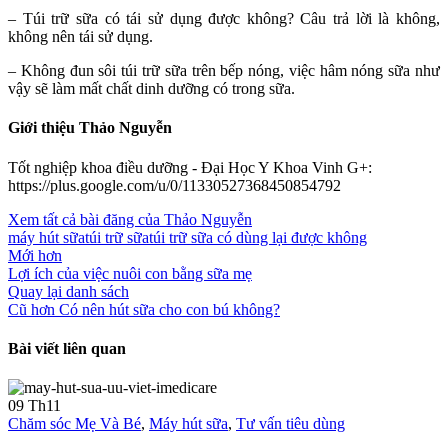
– Túi trữ sữa có tái sử dụng được không? Câu trả lời là không,
không nên tái sử dụng.
– Không đun sôi túi trữ sữa trên bếp nóng, việc hâm nóng sữa như
vậy sẽ làm mất chất dinh dưỡng có trong sữa.
Giới thiệu Thảo Nguyễn
Tốt nghiệp khoa điều dưỡng - Đại Học Y Khoa Vinh G+:
https://plus.google.com/u/0/11330527368450854792
Xem tất cả bài đăng của Thảo Nguyễn
máy hút sữa
túi trữ sữa
túi trữ sữa có dùng lại được không
Mới hơn
Lợi ích của việc nuôi con bằng sữa mẹ
Quay lại danh sách
Cũ hơn
Có nên hút sữa cho con bú không?
Bài viết liên quan
09
Th11
Chăm sóc Mẹ Và Bé
,
Máy hút sữa
,
Tư vấn tiêu dùng