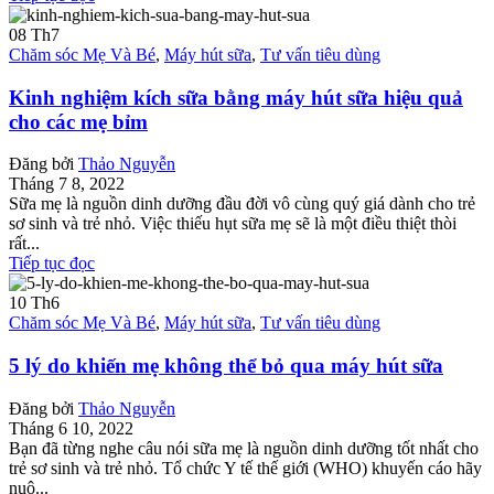
08
Th7
Chăm sóc Mẹ Và Bé
,
Máy hút sữa
,
Tư vấn tiêu dùng
Kinh nghiệm kích sữa bằng máy hút sữa hiệu quả
cho các mẹ bỉm
Đăng bởi
Thảo Nguyễn
Tháng 7 8, 2022
Sữa mẹ là nguồn dinh dưỡng đầu đời vô cùng quý giá dành cho trẻ
sơ sinh và trẻ nhỏ. Việc thiếu hụt sữa mẹ sẽ là một điều thiệt thòi
rất...
Tiếp tục đọc
10
Th6
Chăm sóc Mẹ Và Bé
,
Máy hút sữa
,
Tư vấn tiêu dùng
5 lý do khiến mẹ không thể bỏ qua máy hút sữa
Đăng bởi
Thảo Nguyễn
Tháng 6 10, 2022
Bạn đã từng nghe câu nói sữa mẹ là nguồn dinh dưỡng tốt nhất cho
trẻ sơ sinh và trẻ nhỏ. Tổ chức Y tế thế giới (WHO) khuyến cáo hãy
nuô...