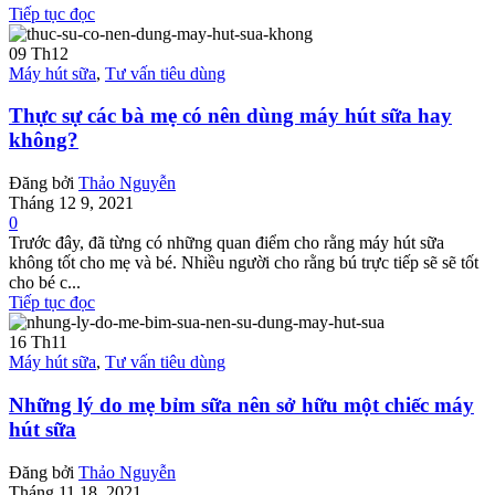
Tiếp tục đọc
09
Th12
Máy hút sữa
,
Tư vấn tiêu dùng
Thực sự các bà mẹ có nên dùng máy hút sữa hay
không?
Đăng bởi
Thảo Nguyễn
Tháng 12 9, 2021
0
Trước đây, đã từng có những quan điểm cho rằng máy hút sữa
không tốt cho mẹ và bé. Nhiều người cho rằng bú trực tiếp sẽ sẽ tốt
cho bé c...
Tiếp tục đọc
16
Th11
Máy hút sữa
,
Tư vấn tiêu dùng
Những lý do mẹ bỉm sữa nên sở hữu một chiếc máy
hút sữa
Đăng bởi
Thảo Nguyễn
Tháng 11 18, 2021