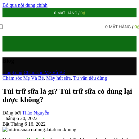
Bỏ qua nội dung chính
0
MẶT HÀNG
/
0
₫
0
MẶT HÀNG
/
0
Blog
Trang chủ
/
Chăm sóc Mẹ Và Bé
Chăm sóc Mẹ Và Bé
,
Máy hút sữa
,
Tư vấn tiêu dùng
Túi trữ sữa là gì? Túi trữ sữa có dùng lại
được không?
Đăng bởi
Thảo Nguyễn
Tháng 6 20, 2022
Bật Tháng 6 16, 2022