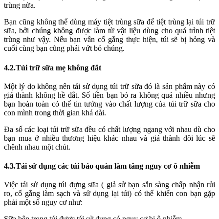
trùng nữa.
Bạn cũng không thể dùng máy tiệt trùng sữa để tiệt trùng lại túi trữ
sữa, bởi chúng không được làm từ vật liệu dùng cho quá trình tiệt
trùng như vậy. Nếu bạn vẫn cố gắng thực hiện, túi sẽ bị hỏng và
cuối cùng bạn cũng phải vứt bỏ chúng.
4.2.Túi trữ sữa mẹ không đắt
Một lý do không nên tái sử dụng túi trữ sữa đó là sản phẩm này có
giá thành không hề đắt. Số tiền bạn bỏ ra không quá nhiều nhưng
bạn hoàn toàn có thể tin tưởng vào chất lượng của túi trữ sữa cho
con mình trong thời gian khá dài.
Đa số các loại túi trữ sữa đều có chất lượng ngang với nhau dù cho
bạn mua ở nhiều thương hiệu khác nhau và giá thành đôi lúc sẽ
chênh nhau một chút.
4.3.Tái sử dụng các túi bảo quản làm tăng nguy cơ ô nhiễm
Việc tái sử dụng túi đựng sữa ( giả sử bạn sẵn sàng chấp nhận rủi
ro, cố gắng làm sạch và sử dụng lại túi) có thể khiến con bạn gặp
phải một số nguy cơ như:
Sữa bên trong túi được tái sử dụng có nguy cơ bị ô nhiễm.