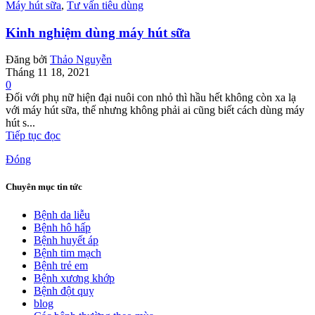
Máy hút sữa
,
Tư vấn tiêu dùng
Kinh nghiệm dùng máy hút sữa
Đăng bởi
Thảo Nguyễn
Tháng 11 18, 2021
0
Đối với phụ nữ hiện đại nuôi con nhỏ thì hầu hết không còn xa lạ
với máy hút sữa, thế nhưng không phải ai cũng biết cách dùng máy
hút s...
Tiếp tục đọc
Đóng
Chuyên mục tin tức
Bệnh da liễu
Bệnh hô hấp
Bệnh huyết áp
Bệnh tim mạch
Bệnh trẻ em
Bệnh xương khớp
Bệnh đột quỵ
blog