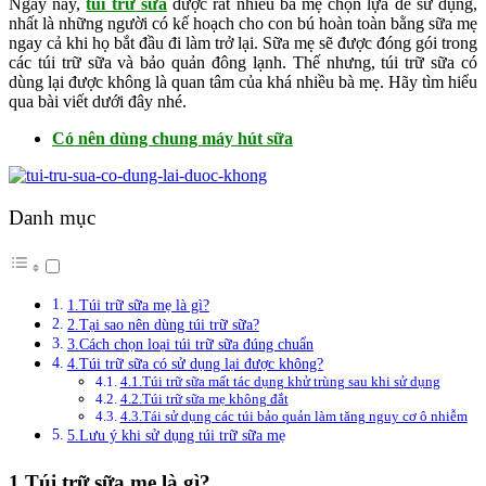
Ngày nay,
túi trữ sữa
được rất nhiều bà mẹ chọn lựa để sử dụng,
nhất là những người có kế hoạch cho con bú hoàn toàn bằng sữa mẹ
ngay cả khi họ bắt đầu đi làm trở lại. Sữa mẹ sẽ được đóng gói trong
các túi trữ sữa và bảo quản đông lạnh. Thế nhưng, túi trữ sữa có
dùng lại được không là quan tâm của khá nhiều bà mẹ. Hãy tìm hiểu
qua bài viết dưới đây nhé.
Có nên dùng chung máy hút sữa
Danh mục
1.Túi trữ sữa mẹ là gì?
2.Tại sao nên dùng túi trữ sữa?
3.Cách chọn loại túi trữ sữa đúng chuẩn
4.Túi trữ sữa có sử dụng lại được không?
4.1.Túi trữ sữa mất tác dụng khử trùng sau khi sử dụng
4.2.Túi trữ sữa mẹ không đắt
4.3.Tái sử dụng các túi bảo quản làm tăng nguy cơ ô nhiễm
5.Lưu ý khi sử dụng túi trữ sữa mẹ
1.Túi trữ sữa mẹ là gì?