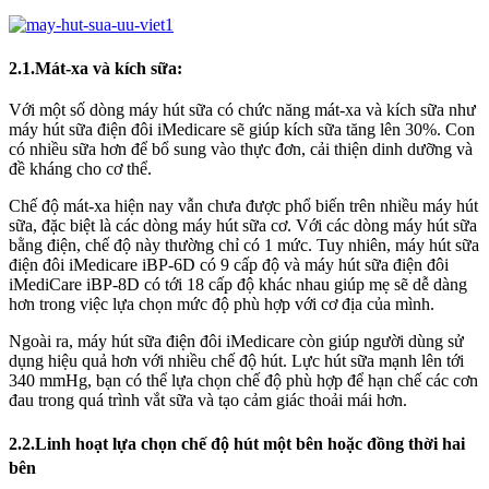
2.1.Mát-xa và kích sữa:
Với một số dòng máy hút sữa có chức năng mát-xa và kích sữa như
máy hút sữa điện đôi iMedicare sẽ giúp kích sữa tăng lên 30%. Con
có nhiều sữa hơn để bổ sung vào thực đơn, cải thiện dinh dưỡng và
đề kháng cho cơ thể.
Chế độ mát-xa hiện nay vẫn chưa được phổ biến trên nhiều máy hút
sữa, đặc biệt là các dòng máy hút sữa cơ. Với các dòng máy hút sữa
bằng điện, chế độ này thường chỉ có 1 mức. Tuy nhiên, máy hút sữa
điện đôi iMedicare iBP-6D có 9 cấp độ và máy hút sữa điện đôi
iMediCare iBP-8D có tới 18 cấp độ khác nhau giúp mẹ sẽ dễ dàng
hơn trong việc lựa chọn mức độ phù hợp với cơ địa của mình.
Ngoài ra, máy hút sữa điện đôi iMedicare còn giúp người dùng sử
dụng hiệu quả hơn với nhiều chế độ hút. Lực hút sữa mạnh lên tới
340 mmHg, bạn có thể lựa chọn chế độ phù hợp để hạn chế các cơn
đau trong quá trình vắt sữa và tạo cảm giác thoải mái hơn.
2.2.Linh hoạt lựa chọn chế độ hút một bên hoặc đồng thời hai
bên