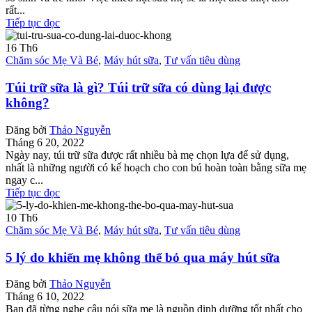
rất...
Tiếp tục đọc
16
Th6
Chăm sóc Mẹ Và Bé
,
Máy hút sữa
,
Tư vấn tiêu dùng
Túi trữ sữa là gì? Túi trữ sữa có dùng lại được
không?
Đăng bởi
Thảo Nguyễn
Tháng 6 20, 2022
Ngày nay, túi trữ sữa được rất nhiều bà mẹ chọn lựa để sử dụng,
nhất là những người có kế hoạch cho con bú hoàn toàn bằng sữa mẹ
ngay c...
Tiếp tục đọc
10
Th6
Chăm sóc Mẹ Và Bé
,
Máy hút sữa
,
Tư vấn tiêu dùng
5 lý do khiến mẹ không thể bỏ qua máy hút sữa
Đăng bởi
Thảo Nguyễn
Tháng 6 10, 2022
Bạn đã từng nghe câu nói sữa mẹ là nguồn dinh dưỡng tốt nhất cho