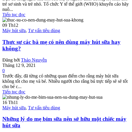
trẻ sơ sinh và trẻ nhỏ. Tổ chức Y tế thế giới (WHO) khuyến cáo hãy
nuô...
Tiếp tục đọc
09
Th12
Máy hút sữa
,
Tư vấn tiêu dùng
Thực sự các bà mẹ có nên dùng máy hút sữa hay
không?
Đăng bởi
Thảo Nguyễn
Tháng 12 9, 2021
0
Trước đây, đã từng có những quan điểm cho rằng máy hút sữa
không tốt cho mẹ và bé. Nhiều người cho rằng bú trực tiếp sẽ sẽ tốt
cho bé c...
Tiếp tục đọc
16
Th11
Máy hút sữa
,
Tư vấn tiêu dùng
Những lý do mẹ bỉm sữa nên sở hữu một chiếc máy
hút sữa