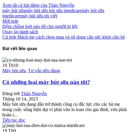
Xem tất cả bài đăng của Thảo Nguyễn
máy hút sữa
máy hút sữa hút sữa imedicare
máy hút sữa
imedicare
máy hút sữa ưu việt
Mới hơn
Đệm chống loét nào tốt cho người bị liệt
Quay lại danh sách
Cũ hơn
Mách mẹ cách chọn mua và sử dụng cân sức khỏe cho bé
Bài viết liên quan
10
Th10
Máy hút sữa
,
Tư vấn tiêu dùng
Có những loại máy hút sữa nào tốt?
Đăng bởi
Thảo Nguyễn
Tháng 10 14, 2023
Máy hút sữa đang dần trở thành công cụ đắc lực cho các bà mẹ
trong cuộc sống hiện đại vì phải vừa lo toan cho gia đình, vừa phải
hoàn t...
Tiếp tục đọc
19
Th9