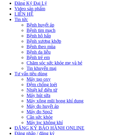
Đăng Ký Đại Lý
Video sản phẩm
LIÊN HỆ
Tin tức
Bệnh huyết áp
Bệnh tim mạch
Bệnh hô hấp
Bệnh xương khớp
Bệnh theo mùa
Bệnh da liễu
Bệnh trẻ em
Chăm sóc sức khỏe mẹ và bé
Tin khuyến mại
Tư vấn tiêu dùng
Máy tạo oxy
Đệm chống loét
Nhiệt kế điện tử
Máy hút sữa
Máy xông mũi họng khí dung
Máy đo huyết áp
Máy đo Spo2
Cân sức khỏe
Máy lọc không khí
ĐĂNG KÝ BẢO HÀNH ONLINE
Đăng nhập / đăng ký