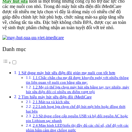
Máy hút sữa
luôn là một trong những công cụ hỗ trợ đắc lực cho
các mẹ nuôi con nhỏ. Trong đó máy hút sữa điện đôi iMediCare
được rất nhiều mẹ lựa chọn vì đây là dòng máy có nhiều chế độ
giúp điều chỉnh lực hút phù hợp, chức năng mát-xa giúp tăng sữa
về, chống tắc tia sữa. Đặc biệt không chứa BPA, được cục an toàn
vệ sinh thực phẩm chứng nhận an toàn tuyệt đối với trẻ nhỏ.
Danh mục
1.Sử dụng máy hút sữa điện đôi giúp mẹ nuôi con tốt hơn
1.1.Chắc chắn cha mẹ đã được khuyến nghị với nhiều thông
tin liên quan về nuôi con bằng sữa mẹ:
1.2.Mẹ có thể lựa chọn máy hút sữa bằng tay, tuy nhiên, máy
hút sữa điện đôi có nhiều ưu điểm vượt trội
2.Tìm hiểu máy hút sữa điện đôi iMediCare
2.1.Mát-xa và kích sữa:
2.2.Linh hoạt lựa chọn chế độ hút một bên hoặc đồng thời
hai bên
2.3.Sử dụng cổng cấp nguồn USB và bộ đổi nguồn AC hoặc
pin Lithium sạc nhanh
2.4.Màn hình LED hiển thị đầy đủ các chỉ số, chế độ với các
phím bấm cảm ứng chống nước