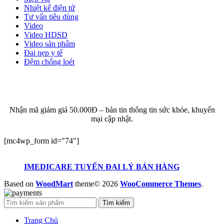
Nhiệt kế điện tử
Tư vấn tiêu dùng
Video
Video HDSD
Video sản phẩm
Đai nẹp y tế
Đệm chống loét
ĐĂNG KÝ EMAIL NHẬN BẢN TIN SỨC KHỎE,
KHUYẾN MẠI
Nhận mã giảm giá 50.000Đ – bản tin thông tin sức khỏe, khuyến
mại cập nhật.
[mc4wp_form id="74"]
IMEDICARE TUYỂN ĐẠI LÝ BÁN HÀNG
Based on
WoodMart
theme© 2026
WooCommerce Themes
.
Tìm kiếm
Trang Chủ