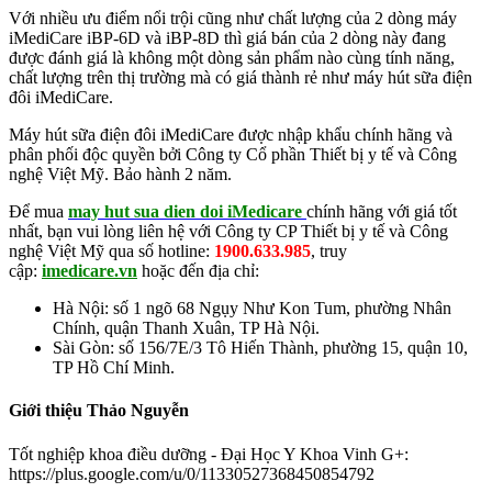
Với nhiều ưu điểm nổi trội cũng như chất lượng của 2 dòng máy
iMediCare iBP-6D và iBP-8D thì giá bán của 2 dòng này đang
được đánh giá là không một dòng sản phẩm nào cùng tính năng,
chất lượng trên thị trường mà có giá thành rẻ như máy hút sữa điện
đôi iMediCare.
Máy hút sữa điện đôi iMediCare được nhập khẩu chính hãng và
phân phối độc quyền bởi Công ty Cổ phần Thiết bị y tế và Công
nghệ Việt Mỹ. Bảo hành 2 năm.
Để mua
may hut sua dien doi iMedicare
c
h
ính hãng với giá tốt
nhất, bạn vui lòng liên hệ với Công ty CP Thiết bị y tế và Công
nghệ Việt Mỹ qua số hotline:
1900.633.985
, truy
cập:
imedicare.vn
hoặc đến địa chỉ:
Hà Nội: số 1 ngõ 68 Ngụy Như Kon Tum, phường Nhân
Chính, quận Thanh Xuân, TP Hà Nội.
Sài Gòn: số 156/7E/3 Tô Hiến Thành, phường 15, quận 10,
TP Hồ Chí Minh.
Giới thiệu Thảo Nguyễn
Tốt nghiệp khoa điều dưỡng - Đại Học Y Khoa Vinh G+:
https://plus.google.com/u/0/11330527368450854792