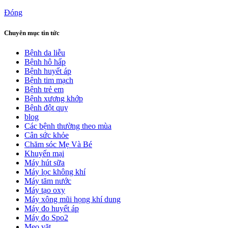
Đóng
Chuyên mục tin tức
Bệnh da liễu
Bệnh hô hấp
Bệnh huyết áp
Bệnh tim mạch
Bệnh trẻ em
Bệnh xương khớp
Bệnh đột quỵ
blog
Các bệnh thường theo mùa
Cân sức khỏe
Chăm sóc Mẹ Và Bé
Khuyến mại
Máy hút sữa
Máy lọc không khí
Máy tăm nước
Máy tạo oxy
Máy xông mũi họng khí dung
Máy đo huyết áp
Máy đo Spo2
Mẹo vặt