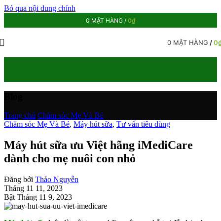
Bỏ qua nội dung chính
0
MẶT HÀNG
/
0
₫
0
MẶT HÀNG
/
0
Blog
Trang chủ
/
Chăm sóc Mẹ Và Bé
Chăm sóc Mẹ Và Bé
,
Máy hút sữa
,
Tư vấn tiêu dùng
Máy hút sữa ưu Việt hãng iMediCare
dành cho mẹ nuôi con nhỏ
Đăng bởi
Thảo Nguyễn
Tháng 11 11, 2023
Bật Tháng 11 9, 2023