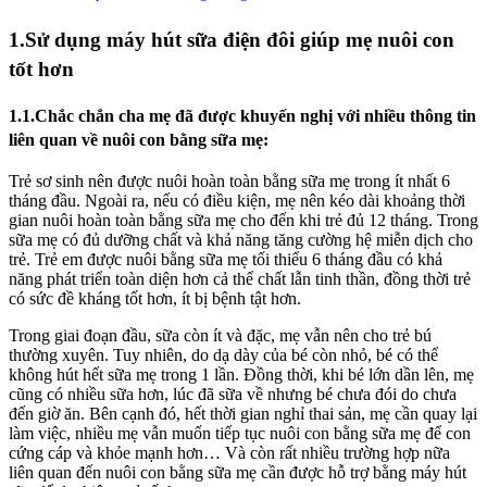
1.Sử dụng máy hút sữa điện đôi giúp mẹ nuôi con
tốt hơn
1.1.Chắc chắn cha mẹ đã được khuyến nghị với nhiều thông tin
liên quan về nuôi con bằng sữa mẹ:
Trẻ sơ sinh nên được nuôi hoàn toàn bằng sữa mẹ trong ít nhất 6
tháng đầu. Ngoài ra, nếu có điều kiện, mẹ nên kéo dài khoảng thời
gian nuôi hoàn toàn bằng sữa mẹ cho đến khi trẻ đủ 12 tháng. Trong
sữa mẹ có đủ dưỡng chất và khả năng tăng cường hệ miễn dịch cho
trẻ. Trẻ em được nuôi bằng sữa mẹ tối thiểu 6 tháng đầu có khả
năng phát triển toàn diện hơn cả thể chất lẫn tinh thần, đồng thời trẻ
có sức đề kháng tốt hơn, ít bị bệnh tật hơn.
Trong giai đoạn đầu, sữa còn ít và đặc, mẹ vẫn nên cho trẻ bú
thường xuyên. Tuy nhiên, do dạ dày của bé còn nhỏ, bé có thể
không hút hết sữa mẹ trong 1 lần. Đồng thời, khi bé lớn dần lên, mẹ
cũng có nhiều sữa hơn, lúc đã sữa về nhưng bé chưa đói do chưa
đến giờ ăn. Bên cạnh đó, hết thời gian nghỉ thai sản, mẹ cần quay lại
làm việc, nhiều mẹ vẫn muốn tiếp tục nuôi con bằng sữa mẹ để con
cứng cáp và khỏe mạnh hơn… Và còn rất nhiều trường hợp nữa
liên quan đến nuôi con bằng sữa mẹ cần được hỗ trợ bằng máy hút