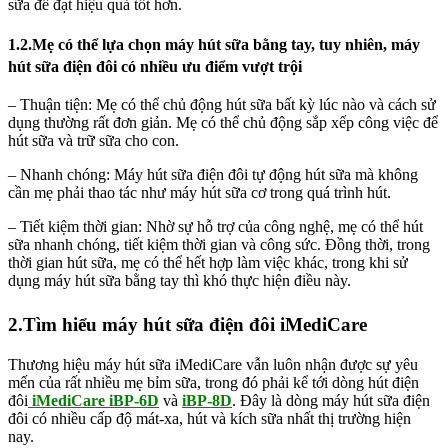
sữa để đạt hiệu quả tốt hơn.
1.2.Mẹ có thể lựa chọn máy hút sữa bằng tay, tuy nhiên, máy
hút sữa điện đôi có nhiều ưu điểm vượt trội
– Thuận tiện: Mẹ có thể chủ động hút sữa bất kỳ lúc nào và cách sử
dụng thường rất đơn giản. Mẹ có thể chủ động sắp xếp công việc để
hút sữa và trữ sữa cho con.
– Nhanh chóng: Máy hút sữa điện đôi tự động hút sữa mà không
cần mẹ phải thao tác như máy hút sữa cơ trong quá trình hút.
– Tiết kiệm thời gian: Nhờ sự hỗ trợ của công nghệ, mẹ có thể hút
sữa nhanh chóng, tiết kiệm thời gian và công sức. Đồng thời, trong
thời gian hút sữa, mẹ có thể hết hợp làm việc khác, trong khi sử
dụng máy hút sữa bằng tay thì khó thực hiện điều này.
2.Tìm hiểu máy hút sữa điện đôi iMediCare
Thương hiệu máy hút sữa iMediCare vẫn luôn nhận được sự yêu
mến của rất nhiều mẹ bỉm sữa, trong đó phải kể tới dòng hút điện
đôi
iMediCare iBP-6D
và
iBP-8D
. Đây là dòng máy hút sữa điện
đôi có nhiều cấp độ mát-xa, hút và kích sữa nhất thị trường hiện
nay.