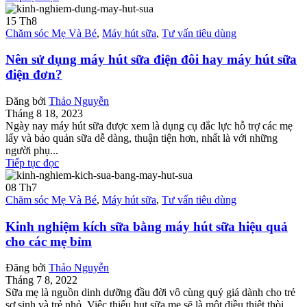
15
Th8
Chăm sóc Mẹ Và Bé
,
Máy hút sữa
,
Tư vấn tiêu dùng
Nên sử dụng máy hút sữa điện đôi hay máy hút sữa
điện đơn?
Đăng bởi
Thảo Nguyễn
Tháng 8 18, 2023
Ngày nay máy hút sữa được xem là dụng cụ đắc lực hỗ trợ các mẹ
lấy và bảo quản sữa dễ dàng, thuận tiện hơn, nhất là với những
người phụ...
Tiếp tục đọc
08
Th7
Chăm sóc Mẹ Và Bé
,
Máy hút sữa
,
Tư vấn tiêu dùng
Kinh nghiệm kích sữa bằng máy hút sữa hiệu quả
cho các mẹ bỉm
Đăng bởi
Thảo Nguyễn
Tháng 7 8, 2022
Sữa mẹ là nguồn dinh dưỡng đầu đời vô cùng quý giá dành cho trẻ
sơ sinh và trẻ nhỏ. Việc thiếu hụt sữa mẹ sẽ là một điều thiệt thòi