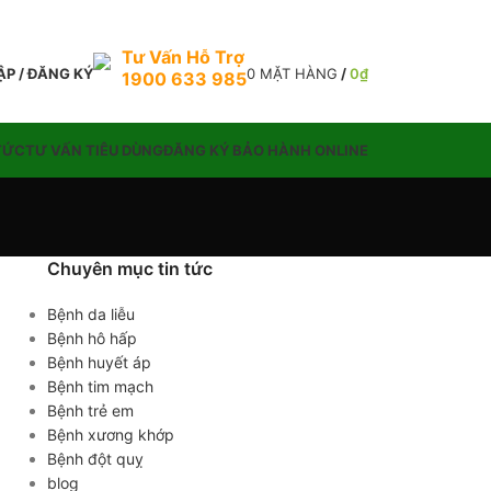
Tư Vấn Hỗ Trợ
P / ĐĂNG KÝ
0
MẶT HÀNG
/
0
₫
1900 633 985
TỨC
TƯ VẤN TIÊU DÙNG
ĐĂNG KÝ BẢO HÀNH ONLINE
Chuyên mục tin tức
Bệnh da liễu
Bệnh hô hấp
Bệnh huyết áp
Bệnh tim mạch
Bệnh trẻ em
Bệnh xương khớp
Bệnh đột quỵ
blog