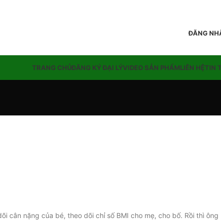
ĐĂNG NHẬ
TRANG CHỦ
ĐĂNG KÝ ĐẠI LÝ
VIDEO SẢN PHẨM
LIÊN HỆ
TIN 
õi cân nặng của bé, theo dõi chỉ số BMI cho mẹ, cho bố. Rồi thì ông