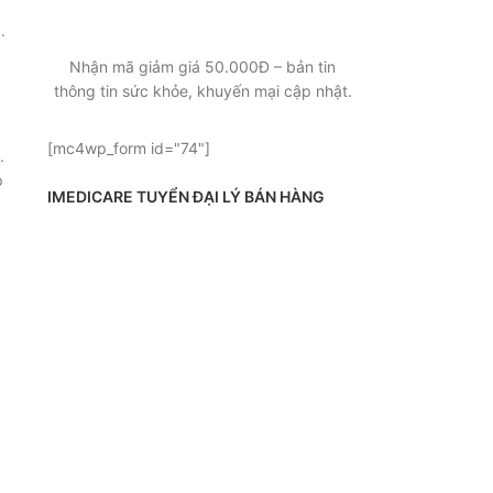
SỨC KHỎE, KHUYẾN MẠI
.
Nhận mã giảm giá 50.000Đ – bản tin
thông tin sức khỏe, khuyến mại cập nhật.
[mc4wp_form id="74"]
.
p
IMEDICARE TUYỂN ĐẠI LÝ BÁN HÀNG