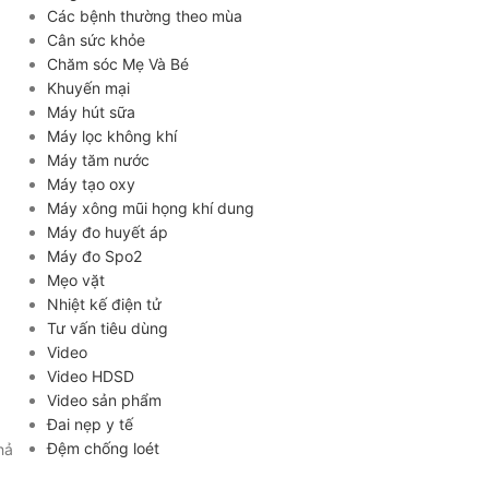
Các bệnh thường theo mùa
Cân sức khỏe
Chăm sóc Mẹ Và Bé
Khuyến mại
Máy hút sữa
Máy lọc không khí
Máy tăm nước
Máy tạo oxy
Máy xông mũi họng khí dung
Máy đo huyết áp
Máy đo Spo2
Mẹo vặt
Nhiệt kế điện tử
Tư vấn tiêu dùng
Video
Video HDSD
Video sản phẩm
Đai nẹp y tế
Đệm chống loét
hả
ĐĂNG KÝ EMAIL NHẬN BẢN TIN