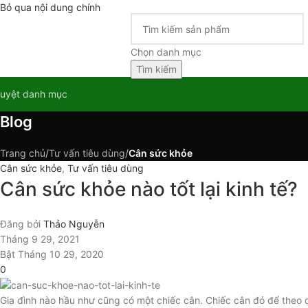
Bỏ qua nội dung chính
Chọn danh mục
Tìm kiếm
uyệt danh mục
Blog
Trang chủ
/
Tư vấn tiêu dùng
/
Cân sức khỏe
Cân sức khỏe
,
Tư vấn tiêu dùng
Cân sức khỏe nào tốt lại kinh tế?
Đăng bởi
Thảo Nguyễn
Tháng 9 29, 2021
Bật Tháng 10 29, 2020
0
Gia đình nào hầu như cũng có một chiếc cân. Chiếc cân đó để theo d