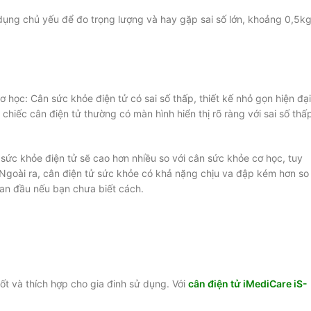
dụng chủ yếu để đo trọng lượng và hay gặp sai số lớn, khoảng 0,5kg
 học: Cân sức khỏe điện tử có sai số thấp, thiết kế nhỏ gọn hiện đại
chiếc cân điện tử thường có màn hình hiển thị rõ ràng với sai số thấ
 sức khỏe điện tử sẽ cao hơn nhiều so với cân sức khỏe cơ học, tuy
. Ngoài ra, cân điện tử sức khỏe có khả nặng chịu va đập kém hơn so
ban đầu nếu bạn chưa biết cách.
ốt và thích hợp cho gia đinh sử dụng. Với
cân điện tử iMediCare iS-