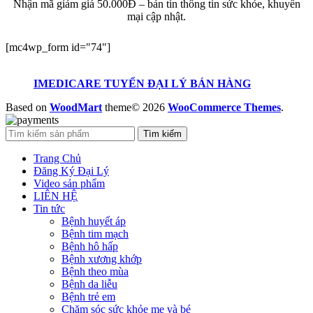
Nhận mã giảm giá 50.000Đ – bản tin thông tin sức khỏe, khuyến
mại cập nhật.
[mc4wp_form id="74"]
IMEDICARE TUYỂN ĐẠI LÝ BÁN HÀNG
Based on
WoodMart
theme© 2026
WooCommerce Themes
.
Tìm kiếm
Trang Chủ
Đăng Ký Đại Lý
Video sản phẩm
LIÊN HỆ
Tin tức
Bệnh huyết áp
Bệnh tim mạch
Bệnh hô hấp
Bệnh xương khớp
Bệnh theo mùa
Bệnh da liễu
Bệnh trẻ em
Chăm sóc sức khỏe mẹ và bé