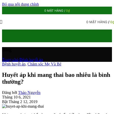
Bỏ qua nội dung chính
0
MẶT HÀNG
/
0
₫
0
MẶT HÀNG
/
0
Blog
Trang chủ
/
Bệnh huyết áp
Bệnh huyết áp
,
Chăm sóc Mẹ Và Bé
Huyết áp khi mang thai bao nhiêu là bình
thường?
Đăng bởi
Thảo Nguyễn
Tháng 10 6, 2021
Bật Tháng 2 12, 2019