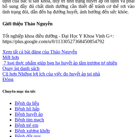
định của bác sĩ sản khoa, duy trì tình trạng huyết áp ổn định và phải
bổ sung đầy đủ chất dinh dưỡng cần thiết để tránh cơ thể rơi vào
tình trạng đói, dẫn đến hạ đường huyết, ảnh hưởng đến sức khỏe.
Giới thiệu Thảo Nguyễn
Tốt nghiệp khoa điều dưỡng - Đại Học Y Khoa Vinh G+:
https://plus.google.com/u/0/11330527368450854792
Xem tất cả bài đăng của Thảo Nguyễn
Mới hơn
7 loại thực phẩm giúp bạn hạ huyết áp tâm trương tự nhiên
Quay lại danh sách
Cũ hơn
Những lợi ích của việc đo huyết áp tại nhà
Đóng
Chuyên mục tin tức
Bệnh da liễu
Bệnh hô hấp
Bệnh huyết áp
Bệnh tim mạch
Bệnh trẻ em
Bệnh xương khớp
Bệnh đột quỵ