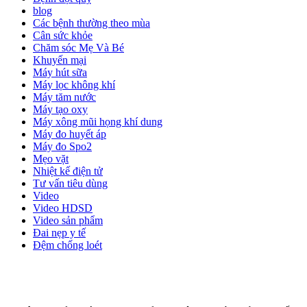
blog
Các bệnh thường theo mùa
Cân sức khỏe
Chăm sóc Mẹ Và Bé
Khuyến mại
Máy hút sữa
Máy lọc không khí
Máy tăm nước
Máy tạo oxy
Máy xông mũi họng khí dung
Máy đo huyết áp
Máy đo Spo2
Mẹo vặt
Nhiệt kế điện tử
Tư vấn tiêu dùng
Video
Video HDSD
Video sản phẩm
Đai nẹp y tế
Đệm chống loét
ĐĂNG KÝ EMAIL NHẬN BẢN TIN SỨC KHỎE,
KHUYẾN MẠI