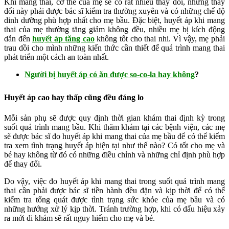
Khi mang thai, cơ thể của mẹ sẽ có rất nhiều thay đổi, những thay
đổi này phải được bác sĩ kiểm tra thường xuyên và có những chế độ
dinh dưỡng phù hợp nhất cho mẹ bầu. Đặc biệt, huyết áp khi mang
thai của mẹ thường tăng giảm không đều, nhiều mẹ bị kích động
dẫn đến
huyết áp tăng cao
không tốt cho thai nhi. Vì vậy, mẹ phải
trau dồi cho mình những kiến thức cần thiết để quá trình mang thai
phát triển một cách an toàn nhất.
Người bị huyết áp có ăn được so-co-la hay không
?
Huyết áp cao hay thấp cũng đều đáng lo
Mỗi sản phụ sẽ được quy định thời gian khám thai định kỳ trong
suốt quá trình mang bầu. Khi thăm khám tại các bệnh viện, các mẹ
sẽ được bác sĩ đo huyết áp khi mang thai của mẹ bầu để có thể kiểm
tra xem tình trạng huyết áp hiện tại như thế nào? Có tốt cho mẹ và
bé hay không từ đó có những điều chỉnh và những chỉ định phù hợp
để thay đổi.
Do vậy, việc đo huyết áp khi mang thai trong suốt quá trình mang
thai cần phải được bác sĩ tiền hành đều đặn và kịp thời để có thể
kiểm tra tổng quát được tình trạng sức khỏe của mẹ bầu và có
những hướng xử lý kịp thời. Tránh trường hợp, khi có dấu hiệu xảy
ra mới đi khám sẽ rất nguy hiểm cho mẹ và bé.