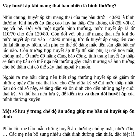
Vậy huyết áp khi mang thai bao nhiêu là bình thường?
Nhìn chung, huyết áp khi mang thai của mẹ bầu dưới 140/90 là bình
thường. Khi huyết áp tăng cao hay hạ thấp đều không tốt đối với cả
mẹ và bé. Đối với một người bình thường, mức huyết áp là từ
110/70 cho đến 120/80. Còn đối với phụ nữ mang thai nếu khi đo
mức huyết áp rơi vào 140/90 mmHg, tức là huyết áp đang lên cao
thì lại rất nguy hiểm, sản phụ có thể dễ dàng mắc tiền sản giật bất cứ
lúc nào. Còn trường hợp huyết áp thấp thì sản phụ lại dễ hoa mắt,
chóng mặt. Ở mức độ nặng đáng báo động, tình trạng huyết áp thấp
sẽ làm mẹ bầu có thể ngã bất thường gây chấn thương và ảnh hưởng
cho bé thậm chí có thể xảy thai ngoài ý muốn.
Ngoài ra mẹ bầu cũng nên biết rằng thường huyết áp sẽ giảm từ
những ngày đầu của thai kỳ, cho đến giữa kỳ sẽ đạt mức thấp nhất.
Sau đó chỉ số này, sẽ tăng dần và ổn định cho đến những ngày cuối
thai kỳ. Vì thế bạn nên lưu ý, để kiểm tra và
theo dõi huyết áp
của
mình thường xuyên.
Một số lưu ý trong chế độ ăn uống giúp mẹ bầu có huyết áp ổn
định
Phần lớn mẹ bầu mắc chứng huyết áp thường chóng mặt, nhức đầu,
… Các mẹ nên bổ sung nhiều chất dinh dưỡng cần thiết, đặc biệt là