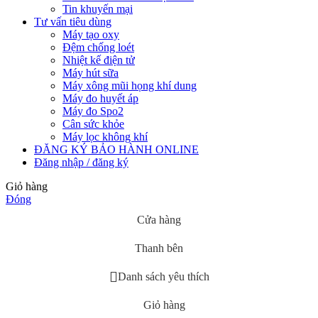
Tin khuyến mại
Tư vấn tiêu dùng
Máy tạo oxy
Đệm chống loét
Nhiệt kế điện tử
Máy hút sữa
Máy xông mũi họng khí dung
Máy đo huyết áp
Máy đo Spo2
Cân sức khỏe
Máy lọc không khí
ĐĂNG KÝ BẢO HÀNH ONLINE
Đăng nhập / đăng ký
Giỏ hàng
Đóng
Cửa hàng
Thanh bên
Danh sách yêu thích
Giỏ hàng