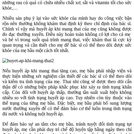
những rau củ quả có chứa nhiều chất xơ, sắt và vitamin tốt cho sức
khỏe,…
Nhiều sản phụ ỷ lại vào sức khỏe của mình hay do công việc bận
rộn nên thường không khám thai định kỳ theo chỉ định của bác sĩ.
Chính vì vậy mà huyết áp khi mang thai của mẹ cũng không được
đo đạc thường xuyên. Điều này hoàn toàn không có lợi cho cả mẹ
và bé vì trong suốt quá trình mang thai, việc khám thai là cực kỳ
quan trọng và cần thiết cho mẹ để bác sĩ có thể theo dõi được sức
khỏe của mẹ bầu một cách tốt nhất.
Nếu huyết áp khi mang thai tăng cao, mẹ bầu phải nhập viện và
thực hiện những xét nghiệm cần thiết để các bác sĩ có thể theo dõi
và kiểm tra tình trạng của mẹ. Thai nhi cũng sẽ được theo dõi cẩn
thận để có những biện pháp khắc phục khi xảy ra tình trạng khẩn
cấp. Còn đối với huyết áp thấp, thường tần suất xuất hiện không
nhiều so với tình trạng huyết áp cao. Tuy nhiên còn tùy thuộc vào
thể trạng của từng mẹ bầu. Đặc biệt, mẹ bầu phải bổ sung lượng
nước thường xuyên để có thể đảm bảo cơ thể luôn trong tình trạng
đủ nước và không tuột huyết áp.
Để đảm bảo sự an tâm cho mẹ bầu, tránh tuyệt đối tình trạng tụt
huyết áp, mẹ cần phải duy trì chế độ luyện tập hằng ngày theo chỉ