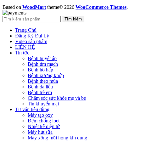
Based on
WoodMart
theme© 2026
WooCommerce Themes
.
Tìm kiếm
Trang Chủ
Đăng Ký Đại Lý
Video sản phẩm
LIÊN HỆ
Tin tức
Bệnh huyết áp
Bệnh tim mạch
Bệnh hô hấp
Bệnh xương khớp
Bệnh theo mùa
Bệnh da liễu
Bệnh trẻ em
Chăm sóc sức khỏe mẹ và bé
Tin khuyến mại
Tư vấn tiêu dùng
Máy tạo oxy
Đệm chống loét
Nhiệt kế điện tử
Máy hút sữa
Máy xông mũi họng khí dung