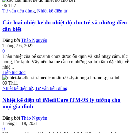
06
Th7
Tư vấn tiêu dùng
,
Nhiệt kế điện tử
Các loại nhiệt kế đo nhiệt độ cho trẻ và những điều
cần biết
Đăng bởi
Thảo Nguyễn
Tháng 7 6, 2022
0
Thân nhiệt của bé sơ sinh chưa được ổn định và khá nhạy cảm, lúc
nóng, lúc lạnh. Vậy nên ba mẹ cần có những sự lưu tâm đặc biệt về
nhiệ...
Tiếp tục đọc
09
Th11
Nhiệt kế điện tử
,
Tư vấn tiêu dùng
Nhiệt kế điện tử iMediCare iTM-9S lý tưởng cho
mọi gia đình
Đăng bởi
Thảo Nguyễn
Tháng 11 18, 2021
0