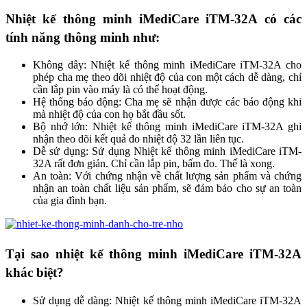
Nhiệt kế thông minh iMediCare iTM-32A có các
tính năng thông minh như:
Không dây: Nhiệt kế thông minh iMediCare iTM-32A cho
phép cha mẹ theo dõi nhiệt độ của con một cách dễ dàng, chỉ
cần lắp pin vào máy là có thể hoạt động.
Hệ thống báo động: Cha mẹ sẽ nhận được các báo động khi
mà nhiệt độ của con họ bắt đầu sốt.
Bộ nhớ lớn: Nhiệt kế thông minh iMediCare iTM-32A ghi
nhận theo dõi kết quả đo nhiệt độ 32 lần liên tục.
Dễ sử dụng: Sử dụng Nhiệt kế thông minh iMediCare iTM-
32A rất đơn giản. Chỉ cần lắp pin, bấm đo. Thế là xong.
An toàn: Với chứng nhận về chất lượng sản phẩm và chứng
nhận an toàn chất liệu sản phẩm, sẽ đảm bảo cho sự an toàn
của gia đình bạn.
Tại sao nhiệt kế thông minh iMediCare iTM-32A
khác biệt?
Sử dụng dễ dàng: Nhiệt kế thông minh iMediCare iTM-32A