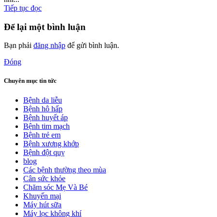
Tiếp tục đọc
Để lại một bình luận
Bạn phải
đăng nhập
để gửi bình luận.
Đóng
Chuyên mục tin tức
Bệnh da liễu
Bệnh hô hấp
Bệnh huyết áp
Bệnh tim mạch
Bệnh trẻ em
Bệnh xương khớp
Bệnh đột quỵ
blog
Các bệnh thường theo mùa
Cân sức khỏe
Chăm sóc Mẹ Và Bé
Khuyến mại
Máy hút sữa
Máy lọc không khí