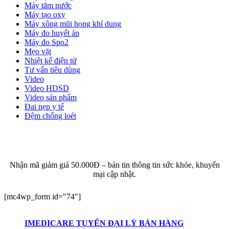
Máy tăm nước
Máy tạo oxy
Máy xông mũi họng khí dung
Máy đo huyết áp
Máy đo Spo2
Mẹo vặt
Nhiệt kế điện tử
Tư vấn tiêu dùng
Video
Video HDSD
Video sản phẩm
Đai nẹp y tế
Đệm chống loét
ĐĂNG KÝ EMAIL NHẬN BẢN TIN SỨC KHỎE,
KHUYẾN MẠI
Nhận mã giảm giá 50.000Đ – bản tin thông tin sức khỏe, khuyến
mại cập nhật.
[mc4wp_form id="74"]
IMEDICARE TUYỂN ĐẠI LÝ BÁN HÀNG