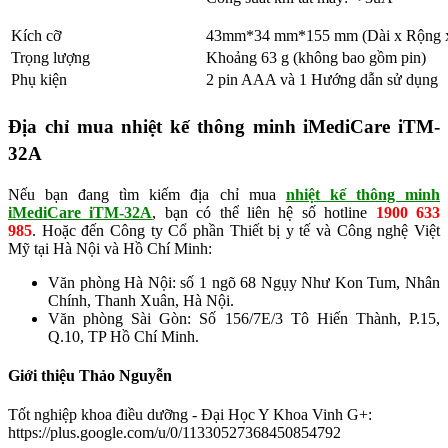
Kích cỡ
43mm*34 mm*155 mm (Dài x Rộng 
Trọng lượng
Khoảng 63 g (không bao gồm pin)
Phụ kiện
2 pin AAA và 1 Hướng dẫn sử dụng
Địa chỉ mua nhiệt kế thông minh iMediCare iTM-
32A
Nếu bạn đang tìm kiếm địa chỉ mua
nhiệt kế thông minh
iMediCare iTM-32A
, bạn có thể liên hệ số hotline
1900 633
985
. Hoặc đến Công ty Cổ phần Thiết bị y tế và Công nghệ Việt
Mỹ tại Hà Nội và Hồ Chí Minh:
Văn phòng Hà Nội: số 1 ngõ 68 Ngụy Như Kon Tum, Nhân
Chính, Thanh Xuân, Hà Nội.
Văn phòng Sài Gòn: Số 156/7E/3 Tô Hiến Thành, P.15,
Q.10, TP Hồ Chí Minh.
Giới thiệu Thảo Nguyễn
Tốt nghiệp khoa điều dưỡng - Đại Học Y Khoa Vinh G+:
https://plus.google.com/u/0/11330527368450854792