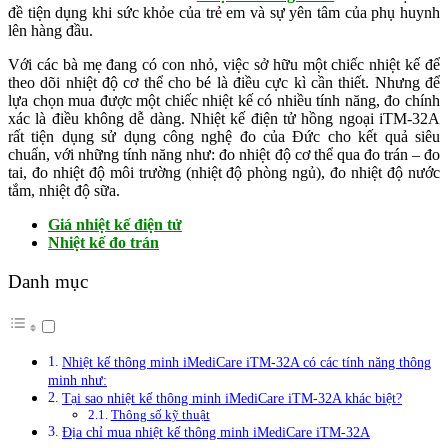
đề tiện dụng khi sức khỏe của trẻ em và sự yên tâm của phụ huynh
lên hàng đầu.
Với các bà mẹ đang có con nhỏ, việc sở hữu một chiếc nhiệt kế để
theo dõi nhiệt độ cơ thể cho bé là điều cực kì cần thiết. Nhưng để
lựa chọn mua được một chiếc nhiệt kế có nhiều tính năng, đo chính
xác là điều không dễ dàng. Nhiệt kế điện tử hồng ngoại iTM-32A
rất tiện dụng sử dụng công nghệ đo của Đức cho kết quả siêu
chuẩn, với những tính năng như: đo nhiệt độ cơ thể qua đo trán – đo
tai, đo nhiệt độ môi trường (nhiệt độ phòng ngủ), đo nhiệt độ nước
tắm, nhiệt độ sữa.
Giá nhiệt kế điện tử
Nhiệt kế đo trán
Danh mục
Nhiệt kế thông minh iMediCare iTM-32A có các tính năng thông
minh như:
Tại sao nhiệt kế thông minh iMediCare iTM-32A khác biệt?
Thông số kỹ thuật
Địa chỉ mua nhiệt kế thông minh iMediCare iTM-32A