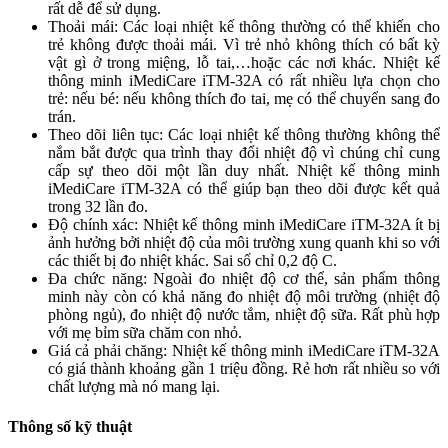
rất dễ để sử dụng.
Thoải mái: Các loại nhiệt kế thông thường có thể khiến cho
trẻ không được thoải mái. Vì trẻ nhỏ không thích có bất kỳ
vật gì ở trong miệng, lỗ tai,…hoặc các nơi khác. Nhiệt kế
thông minh iMediCare iTM-32A có rất nhiều lựa chọn cho
trẻ: nếu bé: nếu không thích đo tai, mẹ có thể chuyển sang đo
trán.
Theo dõi liên tục: Các loại nhiệt kế thông thường không thể
nắm bắt được qua trình thay đổi nhiệt độ vì chúng chỉ cung
cấp sự theo dõi một lần duy nhất. Nhiệt kế thông minh
iMediCare iTM-32A có thể giúp bạn theo dõi được kết quả
trong 32 lần đo.
Độ chính xác: Nhiệt kế thông minh iMediCare iTM-32A ít bị
ảnh hưởng bởi nhiệt độ của môi trường xung quanh khi so với
các thiết bị đo nhiệt khác. Sai số chỉ 0,2 độ C.
Đa chức năng: Ngoài đo nhiệt độ cơ thể, sản phẩm thông
minh này còn có khả năng đo nhiệt độ môi trường (nhiệt độ
phòng ngủ), đo nhiệt độ nước tắm, nhiệt độ sữa. Rất phù hợp
với mẹ bỉm sữa chăm con nhỏ.
Giá cả phải chăng: Nhiệt kế thông minh iMediCare iTM-32A
có giá thành khoảng gần 1 triệu đồng. Rẻ hơn rất nhiều so với
chất lượng mà nó mang lại.
Thông số kỹ thuật