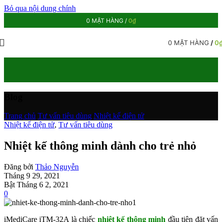
Bỏ qua nội dung chính
0
MẶT HÀNG
/
0
₫
0
MẶT HÀNG
/
0
Blog
Trang chủ
/
Tư vấn tiêu dùng
/
Nhiệt kế điện tử
Nhiệt kế điện tử
,
Tư vấn tiêu dùng
Nhiệt kế thông minh dành cho trẻ nhỏ
Đăng bởi
Thảo Nguyễn
Tháng 9 29, 2021
Bật Tháng 6 2, 2021
0
iMediCare iTM-32A là chiếc
nhiệt kế thông minh
đầu tiên đặt vấn