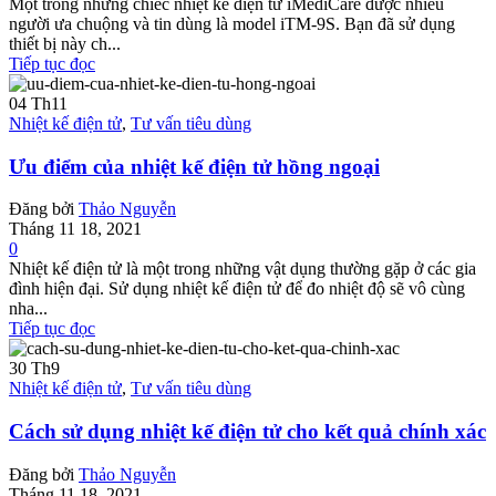
Một trong những chiếc nhiệt kế điện tử iMediCare được nhiều
người ưa chuộng và tin dùng là model iTM-9S. Bạn đã sử dụng
thiết bị này ch...
Tiếp tục đọc
04
Th11
Nhiệt kế điện tử
,
Tư vấn tiêu dùng
Ưu điểm của nhiệt kế điện tử hồng ngoại
Đăng bởi
Thảo Nguyễn
Tháng 11 18, 2021
0
Nhiệt kế điện tử là một trong những vật dụng thường gặp ở các gia
đình hiện đại. Sử dụng nhiệt kế điện tử để đo nhiệt độ sẽ vô cùng
nha...
Tiếp tục đọc
30
Th9
Nhiệt kế điện tử
,
Tư vấn tiêu dùng
Cách sử dụng nhiệt kế điện tử cho kết quả chính xác
Đăng bởi
Thảo Nguyễn
Tháng 11 18, 2021