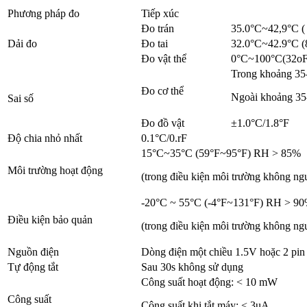
Phương pháp đo
Tiếp xúc
Đo trán
35.0°C~42,9°C (
Dải đo
Đo tai
32.0°C~42.9°C (
Đo vật thể
0°C~100°C(32oF
Trong khoảng 35
Đo cơ thể
Ngoài khoảng 35
Sai số
Đo đồ vật
±1.0°C/1.8°F
Độ chia nhỏ nhất
0.1°C/0.rF
15°C~35°C (59°F~95°F) RH > 85%
Môi trường hoạt động
(trong điều kiện môi trường không ng
-20°C ~ 55°C (-4°F~131°F) RH > 9
Điều kiện bảo quản
(trong điều kiện môi trường không ng
Nguồn điện
Dòng điện một chiều 1.5V hoặc 2 p
Tự động tắt
Sau 30s không sử dụng
Công suất hoạt động: < 10 mW
Công suất
Công suất khi tắt máy: < 3uA