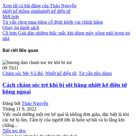
Xem tất cả bài đăng của Thảo Nguyễn
nhiệt kế thông minh
nhiệt kế điện tử
Mới hơn
Tư vấn chọn mua băng cố định khớp vai chính hãng
Quay lại danh sách
Cũ hơn
Giải đáp những thắc mắc khi dùng máy xông mũi họng tại
nhà
Bài viết liên quan
09
Th11
Chăm sóc Mẹ Và Bé
,
Nhiệt kế điện tử
,
Tư vấn tiêu dùng
Cách chăm sóc trẻ khi bị sốt bằng nhiệt kế điện tử
hồng ngoại
Đăng bởi
Thảo Nguyễn
Tháng 11 9, 2022
Việc nuôi dưỡng một em bé quả là không đơn giản, đặc biệt là khi
các bé bị ốm. Tâm lý của người lớn là luôn sợ hãi và lo lắng khi
chẳng...
Tiếp tục đọc