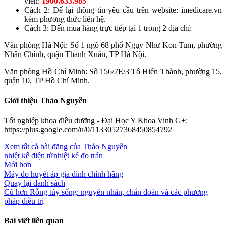
viên:
1900.633.985
Cách 2: Để lại thông tin yêu cầu trên website: imedicare.vn
kèm phương thức liên hệ.
Cách 3: Đến mua hàng trực tiếp tại 1 trong 2 địa chỉ:
Văn phòng Hà Nội: Số 1 ngõ 68 phố Ngụy Như Kon Tum, phường
Nhân Chính, quận Thanh Xuân, TP Hà Nội.
Văn phòng Hồ Chí Minh: Số 156/7E/3 Tô Hiến Thành, phường 15,
quận 10, TP Hồ Chí Minh.
Giới thiệu Thảo Nguyễn
Tốt nghiệp khoa điều dưỡng - Đại Học Y Khoa Vinh G+:
https://plus.google.com/u/0/11330527368450854792
Xem tất cả bài đăng của Thảo Nguyễn
nhiệt kế điện tử
nhiệt kế đo trán
Mới hơn
Máy đo huyết áp gia đình chính hãng
Quay lại danh sách
Cũ hơn
Rỗng tủy sống: nguyên nhân, chẩn đoán và các phương
pháp điều trị
Bài viết liên quan