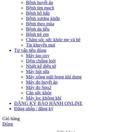
Bệnh huyết áp
Bệnh tim mạch
Bệnh hô hấp
Bệnh xương khớp
Bệnh theo mùa
Bệnh da liễu
Bệnh trẻ em
Chăm sóc sức khỏe mẹ và bé
Tin khuyến mại
Tư vấn tiêu dùng
Máy tạo oxy
Đệm chống loét
Nhiệt kế điện tử
Máy hút sữa
Máy xông mũi họng khí dung
Máy đo huyết áp
Máy đo Spo2
Cân sức khỏe
Máy lọc không khí
ĐĂNG KÝ BẢO HÀNH ONLINE
Đăng nhập / đăng ký
Giỏ hàng
Đóng