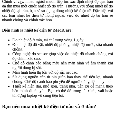
Chính vì vậy, nhiều người muốn tiếp tục xác định nhiệt độ qua trán
đã tìm mua một chiếc nhiệt độ đo trán. Thường với dòng nhiệt kế đo
nhiệt độ tại trán, bạn sẽ sử dụng dòng nhiệt kế điện tử. Đặc biệt với
các loại nhiệt kế điện tử hồng ngoại, việc đo nhiệt độ tại trán sẽ
nhanh chóng và chính xác hơn.
Điển hình là nhiệt kế điện tử iMediCare:
Đo nhiệt độ ở trán, tai chỉ trong vòng 1 giây.
Đo nhiệt độ đồ vật, nhiệt độ phòng, nhiệt độ nước, sữa nhanh
chóng.
Công nghệ đo sensor giúp việc đo nhiệt độ nhanh chóng với
độ chính xác cao.
Chế độ cảnh báo bằng màu nên màn hình và âm thanh khi
người dùng bị sốt.
Màn hình hiển thị lớn với độ sắc nét cao.
Sử dụng nguồn cấp từ pin giúp bạn thay thế tiện lợi, nhanh
chóng. Chế dộ cảnh báo pin yếu để người dùng tiện thay thế.
Thiết kế hiện đại, nhỏ gọn, trang nhã, tiện lợi để mang theo
bên mình di chuyển. Bạn có thể để trong túi xách, vali hoặc
túi đựng laptop vô cùng tiện lợi.
Bạn nên mua nhiệt kế điện tử nào và ở đâu?