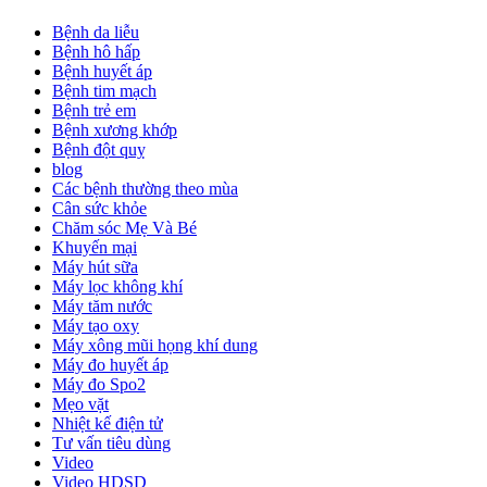
Bệnh da liễu
Bệnh hô hấp
Bệnh huyết áp
Bệnh tim mạch
Bệnh trẻ em
Bệnh xương khớp
Bệnh đột quỵ
blog
Các bệnh thường theo mùa
Cân sức khỏe
Chăm sóc Mẹ Và Bé
Khuyến mại
Máy hút sữa
Máy lọc không khí
Máy tăm nước
Máy tạo oxy
Máy xông mũi họng khí dung
Máy đo huyết áp
Máy đo Spo2
Mẹo vặt
Nhiệt kế điện tử
Tư vấn tiêu dùng
Video
Video HDSD