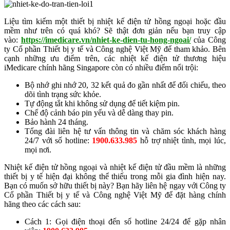
Liệu tìm kiếm một thiết bị nhiệt kế điện tử hồng ngoại hoặc đầu
mềm như trên có quá khó? Sẽ thật đơn giản nếu bạn truy cập
vào:
https://imedicare.vn/nhiet-ke-dien-tu-hong-ngoai/
của Công
ty Cổ phần Thiết bị y tế và Công nghệ Việt Mỹ để tham khảo. Bên
cạnh những ưu điểm trên, các nhiệt kế điện tử thương hiệu
iMedicare chính hãng Singapore còn có nhiều điểm nổi trội:
Bộ nhớ ghi nhớ 20, 32 kết quả đo gần nhất để đối chiếu, theo
dõi tình trạng sức khỏe.
Tự động tắt khi không sử dụng để tiết kiệm pin.
Chế độ cảnh báo pin yếu và dễ dàng thay pin.
Bảo hành 24 tháng.
Tổng đài liên hệ tư vấn thông tin và chăm sóc khách hàng
24/7 với số hotline:
1900.633.985
hỗ trợ nhiệt tình, mọi lúc,
mọi nơi.
Nhiệt kế điện tử hồng ngoại và nhiệt kế điện tử đầu mềm là những
thiết bị y tế hiện đại không thể thiếu trong mỗi gia đình hiện nay.
Bạn có muốn sở hữu thiết bị này? Bạn hãy liên hệ ngay với Công ty
Cổ phần Thiết bị y tế và Công nghệ Việt Mỹ để đặt hàng chính
hãng theo các cách sau:
Cách 1: Gọi điện thoại đến số hotline 24/24 để gặp nhân