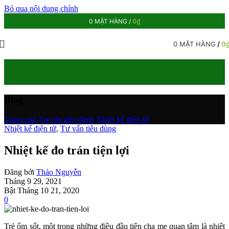
Bỏ qua nội dung chính
0
MẶT HÀNG
/
0
₫
0
MẶT HÀNG
/
0
Blog
Trang chủ
/
Tư vấn tiêu dùng
/
Nhiệt kế điện tử
Nhiệt kế điện tử
,
Tư vấn tiêu dùng
Nhiệt kế đo trán tiện lợi
Đăng bởi
Thảo Nguyễn
Tháng 9 29, 2021
Bật Tháng 10 21, 2020
0
Trẻ ốm sốt, một trong những điều đầu tiên cha mẹ quan tâm là nhiệt