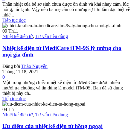
Thân nhiệt của bé sơ sinh chưa được ổn định và khá nhạy cảm, lúc
nóng, lúc lạnh. Vậy nên ba mẹ cần có những sự lưu tâm đặc biệt về
nhiệ...
Tiếp tục đọc
09
Th11
Nhiệt kế điện tử
,
Tư vấn tiêu dùng
Nhiệt kế điện tử iMediCare iTM-9S lý tưởng cho
mọi gia đình
Đăng bởi
Thảo Nguyễn
Tháng 11 18, 2021
0
Một trong những chiếc nhiệt kế điện tử iMediCare được nhiều
người ưa chuộng và tin dùng là model iTM-9S. Bạn đã sử dụng
thiết bị này ch...
Tiếp tục đọc
04
Th11
Nhiệt kế điện tử
,
Tư vấn tiêu dùng
Ưu điểm của nhiệt kế điện tử hồng ngoại