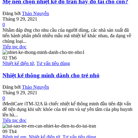
Mẹ nên chọn nhiệt kế đo trán hay đo tai cho con?
Đăng bởi
Thảo Nguyễn
Tháng 9 29, 2021
0
Nhằm đáp ứng cho nhu cầu của người dùng, các nhà sản xuất đã
tiến hành phân phối nhiều mẫu mã nhiệt kế khác nhau, đa dạng về
chủng loại...
Tiếp tục đọc
02
Th6
Nhiệt kế điện tử
,
Tư vấn tiêu dùng
Nhiệt kế thông minh dành cho trẻ nhỏ
Đăng bởi
Thảo Nguyễn
Tháng 9 29, 2021
0
iMediCare iTM-32A là chiếc nhiệt kế thông minh đầu tiên đặt vấn
đề tiện dụng khi sức khỏe của trẻ em và sự yên tâm của phụ huynh
lên hà...
Tiếp tục đọc
09
Th4
Bệnh trẻ em
,
Nhiệt kế điện tử
,
Tư vấn tiêu dùng