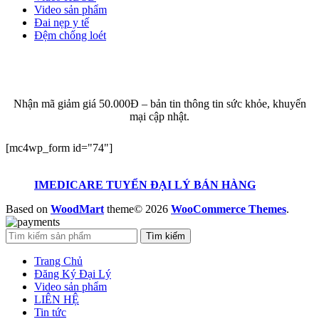
Video sản phẩm
Đai nẹp y tế
Đệm chống loét
ĐĂNG KÝ EMAIL NHẬN BẢN TIN SỨC KHỎE,
KHUYẾN MẠI
Nhận mã giảm giá 50.000Đ – bản tin thông tin sức khỏe, khuyến
mại cập nhật.
[mc4wp_form id="74"]
IMEDICARE TUYỂN ĐẠI LÝ BÁN HÀNG
Based on
WoodMart
theme© 2026
WooCommerce Themes
.
Tìm kiếm
Trang Chủ
Đăng Ký Đại Lý
Video sản phẩm
LIÊN HỆ
Tin tức