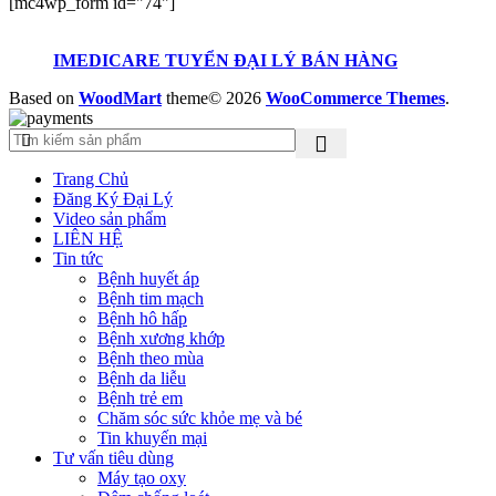
[mc4wp_form id="74"]
IMEDICARE TUYỂN ĐẠI LÝ BÁN HÀNG
Based on
WoodMart
theme© 2026
WooCommerce Themes
.
Trang Chủ
Đăng Ký Đại Lý
Video sản phẩm
LIÊN HỆ
Tin tức
Bệnh huyết áp
Bệnh tim mạch
Bệnh hô hấp
Bệnh xương khớp
Bệnh theo mùa
Bệnh da liễu
Bệnh trẻ em
Chăm sóc sức khỏe mẹ và bé
Tin khuyến mại
Tư vấn tiêu dùng
Máy tạo oxy