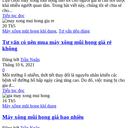
Lựa chọn máy xông mũi họng nào tốt cho người già là câu hỏi được
khá nhiều người quan tâm. Trong bài viết này, chúng tôi sẽ chia sẻ
cho...
Tiếp tục đọc
20
Th5
Máy xông mũi họng khí dung
,
Tư vấn tiêu dùng
Tư vấn có nên mua máy xông mũi họng giá rẻ
không
Đăng bởi
Trần Ngân
Tháng 10 6, 2021
0
Môi trường ô nhiễm, thời tiết thay đổi là nguyên nhân khiến các
bệnh về đường hô hấp ngày càng tăng cao. Do đó, việc trang bị cho
gia đ...
Tiếp tục đọc
16
Th5
Máy xông mũi họng khí dung
Máy xông mũi họng giá bao nhiêu
Đăng bởi
Trần Ngân