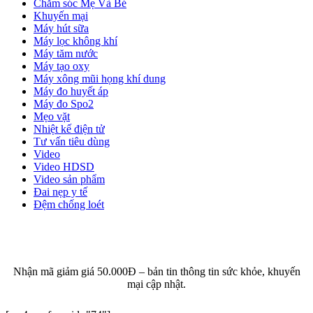
Chăm sóc Mẹ Và Bé
Khuyến mại
Máy hút sữa
Máy lọc không khí
Máy tăm nước
Máy tạo oxy
Máy xông mũi họng khí dung
Máy đo huyết áp
Máy đo Spo2
Mẹo vặt
Nhiệt kế điện tử
Tư vấn tiêu dùng
Video
Video HDSD
Video sản phẩm
Đai nẹp y tế
Đệm chống loét
ĐĂNG KÝ EMAIL NHẬN BẢN TIN SỨC KHỎE,
KHUYẾN MẠI
Nhận mã giảm giá 50.000Đ – bản tin thông tin sức khỏe, khuyến
mại cập nhật.