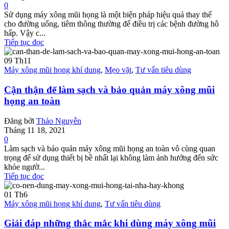
0
Sử dụng máy xông mũi họng là một biện pháp hiệu quả thay thế
cho đường uống, tiêm thông thường để điều trị các bệnh đường hô
hấp. Vậy c...
Tiếp tục đọc
09
Th11
Máy xông mũi họng khí dung
,
Mẹo vặt
,
Tư vấn tiêu dùng
Cận thận để làm sạch và bảo quản máy xông mũi
họng an toàn
Đăng bởi
Thảo Nguyễn
Tháng 11 18, 2021
0
Làm sạch và bảo quản máy xông mũi họng an toàn vô cùng quan
trọng để sử dụng thiết bị bề nhất lại không làm ảnh hưởng đến sức
khỏe ngườ...
Tiếp tục đọc
01
Th6
Máy xông mũi họng khí dung
,
Tư vấn tiêu dùng
Giải đáp những thắc mắc khi dùng máy xông mũi