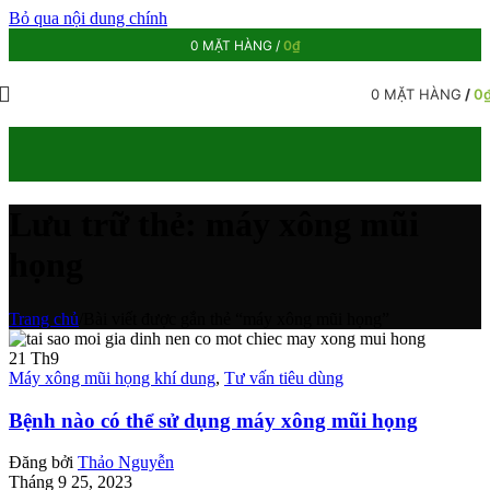
Bỏ qua nội dung chính
0
MẶT HÀNG
/
0
₫
0
MẶT HÀNG
/
0
Lưu trữ thẻ: máy xông mũi
họng
Trang chủ
/
Bài viết được gắn thẻ “máy xông mũi họng”
21
Th9
Máy xông mũi họng khí dung
,
Tư vấn tiêu dùng
Bệnh nào có thể sử dụng máy xông mũi họng
Đăng bởi
Thảo Nguyễn
Tháng 9 25, 2023