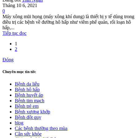
Tháng 10 6, 2021
0
Máy xông mũi họng (máy xông khí dung) là thiết bị y tế dùng trong
điều trị các bệnh về đường hô hấp như viêm phế quản, rối loạn hô
hấp,...
Tiếp tục đọc
1
2
Đóng
Chuyên mục tin tức
Bệnh da liễu
Bệnh hô hấp
Bệnh huyết áp
Bệnh tim mạch
Bệnh trẻ em
Bệnh xương khớp
Bệnh đột quỵ
blog
Các bệnh thường theo mùa
Cân sức khỏe