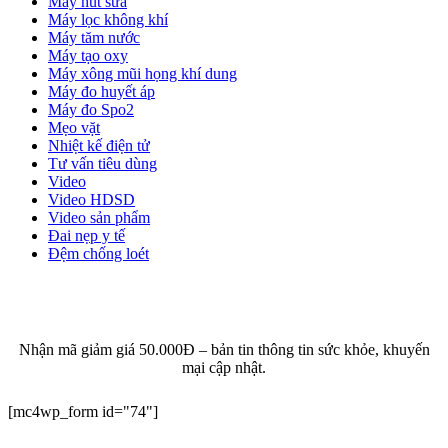
Máy hút sữa
Máy lọc không khí
Máy tăm nước
Máy tạo oxy
Máy xông mũi họng khí dung
Máy đo huyết áp
Máy đo Spo2
Mẹo vặt
Nhiệt kế điện tử
Tư vấn tiêu dùng
Video
Video HDSD
Video sản phẩm
Đai nẹp y tế
Đệm chống loét
ĐĂNG KÝ EMAIL NHẬN BẢN TIN SỨC KHỎE,
KHUYẾN MẠI
Nhận mã giảm giá 50.000Đ – bản tin thông tin sức khỏe, khuyến
mại cập nhật.
[mc4wp_form id="74"]