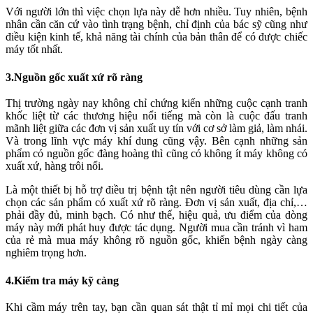
Với người lớn thì việc chọn lựa này dễ hơn nhiều. Tuy nhiên, bệnh
nhân cần căn cứ vào tình trạng bệnh, chỉ định của bác sỹ cũng như
điều kiện kinh tế, khả năng tài chính của bản thân để có được chiếc
máy tốt nhất.
3.Nguồn gốc xuất xứ rõ ràng
Thị trường ngày nay không chỉ chứng kiến những cuộc cạnh tranh
khốc liệt từ các thương hiệu nổi tiếng mà còn là cuộc đấu tranh
mãnh liệt giữa các đơn vị sản xuất uy tín với cơ sở làm giả, làm nhái.
Và trong lĩnh vực máy khí dung cũng vậy. Bên cạnh những sản
phẩm có nguồn gốc đàng hoàng thì cũng có không ít máy không có
xuất xứ, hàng trôi nổi.
Là một thiết bị hỗ trợ điều trị bệnh tật nên người tiêu dùng cần lựa
chọn các sản phẩm có xuất xứ rõ ràng. Đơn vị sản xuất, địa chỉ,…
phải đầy đủ, minh bạch. Có như thế, hiệu quả, ưu điểm của dòng
máy này mới phát huy được tác dụng. Người mua cần tránh vì ham
của rẻ mà mua máy không rõ nguồn gốc, khiến bệnh ngày càng
nghiêm trọng hơn.
4.Kiểm tra máy kỹ càng
Khi cầm máy trên tay, bạn cần quan sát thật tỉ mỉ mọi chi tiết của