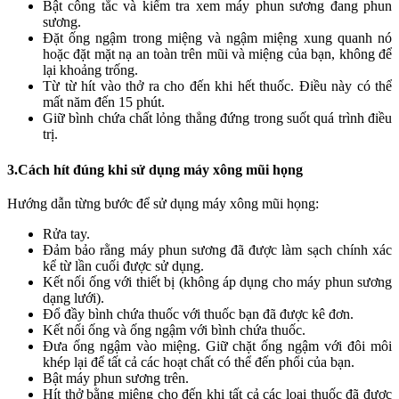
Bật công tắc và kiểm tra xem máy phun sương đang phun
sương.
Đặt ống ngậm trong miệng và ngậm miệng xung quanh nó
hoặc đặt mặt nạ an toàn trên mũi và miệng của bạn, không để
lại khoảng trống.
Từ từ hít vào thở ra cho đến khi hết thuốc. Điều này có thể
mất năm đến 15 phút.
Giữ bình chứa chất lỏng thẳng đứng trong suốt quá trình điều
trị.
3.Cách hít đúng khi sử dụng máy xông mũi họng
Hướng dẫn từng bước để sử dụng máy xông mũi họng:
Rửa tay.
Đảm bảo rằng máy phun sương đã được làm sạch chính xác
kể từ lần cuối được sử dụng.
Kết nối ống với thiết bị (không áp dụng cho máy phun sương
dạng lưới).
Đổ đầy bình chứa thuốc với thuốc bạn đã được kê đơn.
Kết nối ống và ống ngậm với bình chứa thuốc.
Đưa ống ngậm vào miệng. Giữ chặt ống ngậm với đôi môi
khép lại để tất cả các hoạt chất có thể đến phổi của bạn.
Bật máy phun sương trên.
Hít thở bằng miệng cho đến khi tất cả các loại thuốc đã được