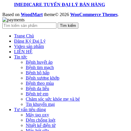
IMEDICARE TUYỂN ĐẠI LÝ BÁN HÀNG
Based on
WoodMart
theme© 2026
WooCommerce Themes
.
Tìm kiếm
Trang Chủ
Đăng Ký Đại Lý
Video sản phẩm
LIÊN HỆ
Tin tức
Bệnh huyết áp
Bệnh tim mạch
Bệnh hô hấp
Bệnh xương khớp
Bệnh theo mùa
Bệnh da liễu
Bệnh trẻ em
Chăm sóc sức khỏe mẹ và bé
Tin khuyến mại
Tư vấn tiêu dùng
Máy tạo oxy
Đệm chống loét
Nhiệt kế điện tử
Máy hút sữa