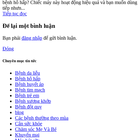
bệnh hô hấp? Chiếc máy này hoạt động hiệu quả và bạn muốn dùng
tiếp nhưn...
Tiếp tục đọc
Để lại một bình luận
Bạn phải
đăng nhập
để gửi bình luận.
Đóng
Chuyên mục tin tức
Bệnh da liễu
Bệnh hô hấp
Bệnh huyết áp
Bệnh tim mạch
Bệnh trẻ em
Bệnh xương khớp
Bệnh đột quỵ
blog
Các bệnh thường theo mùa
Cân sức khỏe
Chăm sóc Mẹ Và Bé
Khuyến mại