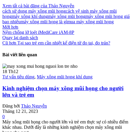
Xem tất cả bài đăng của Thảo Nguyễn
cách sử dụng máy xông mũi họng
cách vệ sinh máy xông mũi
họng
máy xông khí dung
máy xông mũi họng
máy xông mũi họng giá
bao nhiêu
máy xông mũi họng là gì
mua máy xông mũi họng
Mới hơn
Nệm chống lở loét iMediCare iAM-8P
Quay lại danh sách
Cũ hơn
Tại sao trẻ em cần nhiệt kế điện tử đo tai, đo trán?
Bài viết liên quan
18
Th12
Tư vấn tiêu dùng
,
Máy xông mũi họng khí dung
Kinh nghiệm chọn máy xông mũi họng cho người
lớn và trẻ em
Đăng bởi
Thảo Nguyễn
Tháng 12 21, 2023
0
Máy xông mũi họng cho người lớn và trẻ em thực sự có nhiều điểm
khác nhau. Dưới đây là những kinh nghiệm chọn máy xông mũi