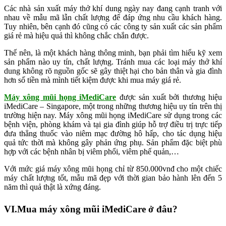
Các nhà sản xuất máy thở khí dung ngày nay đang cạnh tranh với
nhau về mẫu mã lẫn chất lượng để đáp ứng nhu cầu khách hàng.
Tuy nhiên, bên cạnh đó cũng có các công ty sản xuất các sản phẩm
giá rẻ mà hiệu quả thì không chắc chắn được.
Thế nên, là một khách hàng thông minh, bạn phải tìm hiểu kỹ xem
sản phẩm nào uy tín, chất lượng. Tránh mua các loại máy thở khí
dung không rõ nguồn gốc sẽ gây thiệt hại cho bản thân và gia đình
hơn số tiền mà mình tiết kiệm được khi mua máy giá rẻ.
Máy xông mũi họng iMediCare
được sản xuất bởi thương hiệu
iMediCare – Singapore, một trong những thương hiệu uy tín trên thị
trường hiện nay. Máy xông mũi họng iMediCare sử dụng trong các
bệnh viện, phòng khám và tại gia đình giúp hỗ trợ điều trị trực tiếp
đưa thẳng thuốc vào niêm mạc đường hô hấp, cho tác dụng hiệu
quả tức thời mà không gây phản ứng phụ. Sản phẩm đặc biệt phù
hợp với các bệnh nhân bị viêm phổi, viêm phế quản,…
Với mức giá máy xông mũi họng chỉ từ 850.000vnđ cho một chiếc
máy chất lượng tốt, mẫu mã đẹp với thời gian bảo hành lên đến 5
năm thì quả thật là xứng đáng.
VI.Mua máy xông mũi iMediCare ở đâu?