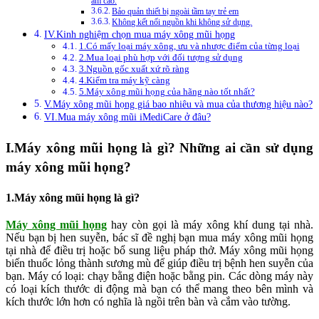
ẩm cao.
Bảo quản thiết bị ngoài tầm tay trẻ em
Không kết nối nguồn khi không sử dụng.
IV.Kinh nghiệm chọn mua máy xông mũi họng
1.Có mấy loại máy xông, ưu và nhược điểm của từng loại
2.Mua loại phù hợp với đối tượng sử dụng
3.Nguồn gốc xuất xứ rõ ràng
4.Kiểm tra máy kỹ càng
5.Máy xông mũi họng của hãng nào tốt nhất?
V.Máy xông mũi họng giá bao nhiêu và mua của thương hiệu nào?
VI.Mua máy xông mũi iMediCare ở đâu?
I.Máy xông mũi họng là gì? Những ai cần sử dụng
máy xông mũi họng?
1.Máy xông mũi họng là gì?
Máy xông mũi họng
hay còn gọi là máy xông khí dung tại nhà.
Nếu bạn bị hen suyễn, bác sĩ đề nghị bạn mua máy xông mũi họng
tại nhà để điều trị hoặc bổ sung liệu pháp thở. Máy xông mũi họng
biến thuốc lỏng thành sương mù để giúp điều trị bệnh hen suyễn của
bạn. Máy có loại: chạy bằng điện hoặc bằng pin. Các dòng máy này
có loại kích thước di động mà bạn có thể mang theo bên mình và
kích thước lớn hơn có nghĩa là ngồi trên bàn và cắm vào tường.