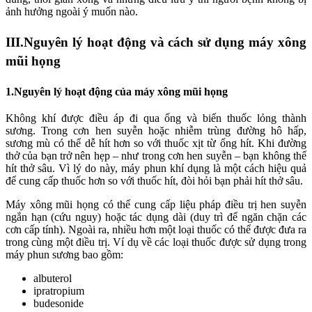
ảnh hưởng ngoài ý muốn nào.
III.Nguyên lý hoạt động và cách sử dụng máy xông
mũi họng
1.Nguyên lý hoạt động của máy xông mũi họng
Không khí được điều áp đi qua ống và biến thuốc lỏng thành
sương. Trong cơn hen suyễn hoặc nhiễm trùng đường hô hấp,
sương mù có thể dễ hít hơn so với thuốc xịt từ ống hít. Khi đường
thở của bạn trở nên hẹp – như trong cơn hen suyễn – bạn không thể
hít thở sâu. Vì lý do này, máy phun khí dụng là một cách hiệu quả
để cung cấp thuốc hơn so với thuốc hít, đòi hỏi bạn phải hít thở sâu.
Máy xông mũi họng có thể cung cấp liệu pháp điều trị hen suyễn
ngắn hạn (cứu nguy) hoặc tác dụng dài (duy trì để ngăn chặn các
cơn cấp tính). Ngoài ra, nhiều hơn một loại thuốc có thể được đưa ra
trong cùng một điều trị. Ví dụ về các loại thuốc được sử dụng trong
máy phun sương bao gồm:
albuterol
ipratropium
budesonide