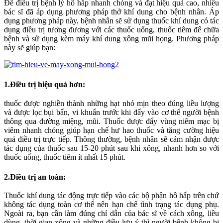
Để điều trị bệnh lý hô hấp nhanh chóng và đạt hiệu quả cao, nhiều
bác sĩ đã áp dụng phương pháp thở khí dung cho bệnh nhân. Áp
dụng phương pháp này, bệnh nhân sẽ sử dụng thuốc khí dung có tác
dụng điều trị tương đương với các thuốc uống, thuốc tiêm để chữa
bệnh và sử dụng kèm máy khí dung xông mũi họng. Phương pháp
này sẽ giúp bạn:
1.Điều trị hiệu quả hơn:
thuốc được nghiền thành những hạt nhỏ mịn theo đúng liều lượng
và được lọc bụi bẩn, vi khuẩn trước khi đẩy vào cơ thể người bệnh
thông qua đường miệng, mũi. Thuốc được đẩy vùng niêm mạc bị
viêm nhanh chóng giúp hạn chế hư hao thuốc và tăng cường hiệu
quả điều trị trực tiếp. Thông thường, bệnh nhân sẽ cảm nhận được
tác dụng của thuốc sau 15-20 phút sau khi xông, nhanh hơn so với
thuốc uống, thuốc tiêm ít nhất 15 phút.
2.Điều trị an toàn:
Thuốc khí dung tác động trực tiếp vào các bộ phận hô hấp trên chứ
không tác dụng toàn cơ thể nên hạn chế tình trạng tác dụng phụ.
Ngoài ra, bạn cần làm đúng chỉ dẫn của bác sĩ về cách xông, liều
dùng, thời gian xông và những điều lưu ý thì người bệnh không bị