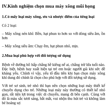
IV.Kinh nghiệm chọn mua máy xông mũi họng
1.Có mấy loại máy xông, ưu và nhược điểm của từng loại
Có 2 loại:
– Máy xông nén khí: Bền, hạt phun to hơn so với dòng siêu âm, ồn
hơn
– Máy xông siêu âm: Chạy êm, hạt phun nhỏ, mịn.
2.Mua loại phù hợp với đối tượng sử dụng
Bệnh về đường hô hấp chẳng hề kiêng nể ai, chẳng trừ lứa tuổi nào.
Đặc biệt, bệnh hay xuất hiện tại trẻ em hoặc người già khi sức đề
kháng yếu. Chính vì vậy, yếu tố đầu tiên khi bạn chọn máy xông
khí dung đó chính là chọn cho phú hợp với đối tượng sử dụng.
Với trẻ sơ sinh, trẻ nhỏ thì bạn nên chọn những loại máy thiết kế
chuyên dụng cho trẻ. Những loại máy này thường có thiết kế nhỏ
gọn, rất tiện lợi trong việc di chuyển, mang đi bên cạnh. Cùng với
đó là màu sắc tươi sáng, bắt mắt, vui nhộn thu hút trẻ và không làm
bé hoảng sợ.