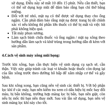
sử dụng. Điều này sẽ mất 10 đến 15 phút. Nếu cần thiết, bạn
có thể sử dụng kẹp mũi để đảm bảo rằng bạn chỉ thở bằng
miệng.
Đối với trẻ nhỏ, mặt nạ có thể được sử dụng thay cho ống
ngậm. Cần phải đảm bảo rằng mặt nạ được trang bị rất chính
xác vì nếu không thì phần lớn thuốc có thể bị mất và việc hít
phải không hiệu quả.
Tắt máy phun sương.
Làm sạch bình chứa thuốc và ống ngậm / mặt nạ xông theo
hướng dẫn làm sạch và khử trùng trong hướng dẫn đi kèm với
sản phẩm.
4.Cách vệ sinh máy xông mũi họng:
Trước khi xông, bạn cần thực hiện vệ sinh dụng cụ sạch sẽ, cần
thận. Việc này giúp tránh các loại vi khuẩn hoặc thuốc còn đọng lại
của lần xông trước theo đường hô hấp để xâm nhập cơ thể và gây
bệnh.
Sau khi xông xong, bạn cũng nên vệ sinh các thiết bị. Với bộ phận
lọc khí ở các máy, bạn nên kiểm tra xem có dấu hiệu bị mốc hay đổi
màu, bị bẩn không, trường hợp màng lọc bị bẩn, bạn nên giặt, còn
nếu bị mốc thì bạn nên thay mới. Sau vài lần sử dụng, bạn nên vệ
sinh màng lọc khí này cho tốt.