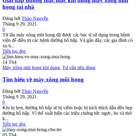
Giải đáp những thắc mắc khi dùng máy xông mũi
họng tại nhà
Đăng bởi
Thảo Nguyễn
Tháng 9 29, 2021
0
Từ lâu máy xông mũi họng đã được các bác sĩ sử dụng trong bệnh
viện để điều trị các bệnh đường hô hấp. Và gần đây, các gia đình có
xu h...
Tiếp tục đọc
14
Th4
Máy xông mũi họng khí dung
,
Tư vấn tiêu dùng
Tìm hiểu về máy xông mũi họng
Đăng bởi
Thảo Nguyễn
Tháng 9 29, 2021
0
Khi bị hen, đường hô hấp sẽ bị viêm hoặc bị kích thích dẫn đến hẹp
đường hô hấp. Vì thế xuất hiện các triệu chứng tức ngực, ho và thở
k...
Tiếp tục đọc
05
Th4