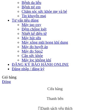
Bệnh da liễu
Bệnh trẻ em
Chăm sóc sức khỏe mẹ và bé
Tin khuyến mại
Tư vấn tiêu dùng
Máy tạo oxy
Đệm chống loét
Nhiệt kế điện tử
Máy hút sữa
Máy xông mũi họng khí dung
Máy đo huyết áp
Máy đo Spo2
Cân sức khỏe
Máy lọc không khí
ĐĂNG KÝ BẢO HÀNH ONLINE
Đăng nhập / đăng ký
Giỏ hàng
Đóng
Cửa hàng
Thanh bên
Danh sách yêu thích