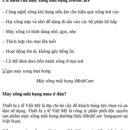
Ưu điểm của máy xông mũi họng iMediCare
– Công nghệ xông khí dung siêu âm cho hiệu quả xông hơi cao
– Hạt xông mịn và nhỏ dễ dàng đi sâu vào các bộ phận hô hấp
– Máy xông có hình dáng nhỏ, gọn, nhẹ
– Thích hợp cho mọi lứa tuổi
– Hoạt động êm ái, không gây tiếng ồn
– Có thể đem theo bên mình xông ở mọi nơi
Máy xông mũi họng iMediCare
Máy xông mũi họng mua ở đâu?
Thiết bị y tế Việt Mỹ là địa chỉ tin cậy để khách hàng lựa chọn và an
tâm sử dụng. Thiết bị y tế Việt Mỹ là công ty phân phối độc quyền
sản phẩm máy xông mũi họng thương hiệu iMediCare Singapore tại
Việt Nam.