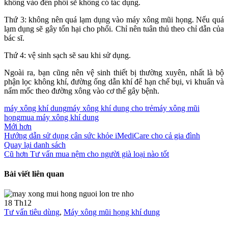
không vào đến phổi sẽ không có tác dụng.
Thứ 3: không nên quá lạm dụng vào máy xông mũi họng. Nếu quá
lạm dụng sẽ gây tổn hại cho phổi. Chỉ nên tuân thủ theo chỉ dẫn của
bác sĩ.
Thứ 4: vệ sinh sạch sẽ sau khi sử dụng.
Ngoài ra, bạn cũng nên vệ sinh thiết bị thường xuyên, nhất là bộ
phận lọc không khí, đường ống dẫn khí để hạn chế bụi, vi khuẩn và
nấm mốc theo đường xông vào cơ thể gây bệnh.
máy xông khí dung
máy xông khí dung cho trẻ
máy xông mũi
họng
mua máy xông khí dung
Mới hơn
Hướng dẫn sử dụng cân sức khỏe iMediCare cho cả gia đình
Quay lại danh sách
Cũ hơn
Tư vấn mua nệm cho người già loại nào tốt
Bài viết liên quan
18
Th12
Tư vấn tiêu dùng
,
Máy xông mũi họng khí dung