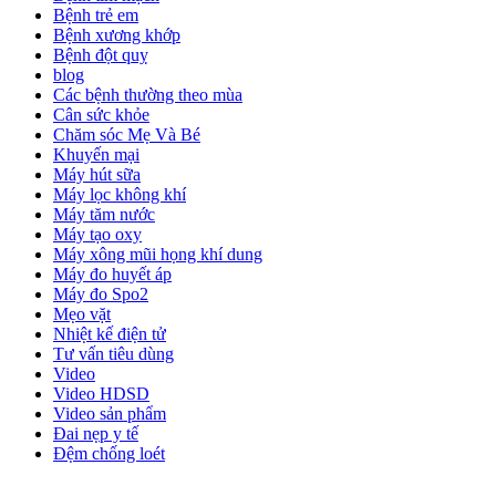
Bệnh trẻ em
Bệnh xương khớp
Bệnh đột quỵ
blog
Các bệnh thường theo mùa
Cân sức khỏe
Chăm sóc Mẹ Và Bé
Khuyến mại
Máy hút sữa
Máy lọc không khí
Máy tăm nước
Máy tạo oxy
Máy xông mũi họng khí dung
Máy đo huyết áp
Máy đo Spo2
Mẹo vặt
Nhiệt kế điện tử
Tư vấn tiêu dùng
Video
Video HDSD
Video sản phẩm
Đai nẹp y tế
Đệm chống loét
ĐĂNG KÝ EMAIL NHẬN BẢN TIN SỨC KHỎE,