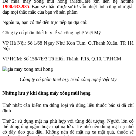
Để mua máy xông mũi họng iMediCare xin liên hệ hotline
1900.633.985
. Bạn sẽ nhận được sự tư vấn nhiệt tình cũng như giải
đáp mọi thắc mắc của bạn về sản phẩm.
Ngoài ra, bạn có thể đến trực tiếp tại địa chỉ:
Công ty cổ phần thiết bị y tế và công nghệ Việt Mỹ
VP Hà Nội: Số 1/68 Ngụy Như Kon Tum, Q.Thanh Xuân, TP. Hà
Nội
VP HCM: Số 156/7E/3 Tô Hiến Thành, P.15, Q.10, TP.HCM
Công ty cổ phần thiết bị y tế và công nghệ Việt Mỹ
Những lưu ý khi dùng máy xông mũi họng
Thứ nhất: cần kiểm tra đúng loại và đúng liều thuốc bác sĩ đã chỉ
định.
Thứ 2: sử dụng mặt nạ phù hợp với từng đối tượng. Người lớn có
thể dùng ống ngậm hoặc mặt nạ lớn. Trẻ nhỏ nên dùng mặt nạ nhỏ
có dây đeo qua đầu. Không nên để mặt nạ xa mặt quá, thuốc sẽ