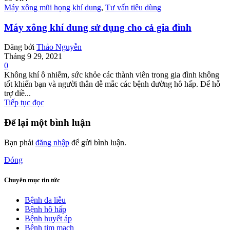
Máy xông mũi họng khí dung
,
Tư vấn tiêu dùng
Máy xông khí dung sử dụng cho cả gia đình
Đăng bởi
Thảo Nguyễn
Tháng 9 29, 2021
0
Không khí ô nhiễm, sức khỏe các thành viên trong gia đình không
tốt khiến bạn và người thân dễ mắc các bệnh đường hô hấp. Để hỗ
trợ điề...
Tiếp tục đọc
Để lại một bình luận
Bạn phải
đăng nhập
để gửi bình luận.
Đóng
Chuyên mục tin tức
Bệnh da liễu
Bệnh hô hấp
Bệnh huyết áp
Bệnh tim mạch