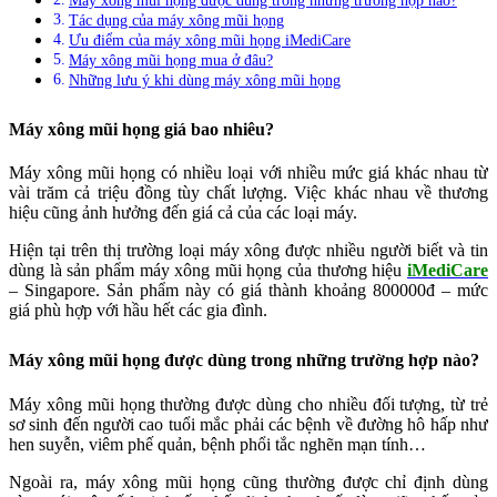
Tác dụng của máy xông mũi họng
Ưu điểm của máy xông mũi họng iMediCare
Máy xông mũi họng mua ở đâu?
Những lưu ý khi dùng máy xông mũi họng
Máy xông mũi họng giá bao nhiêu?
Máy xông mũi họng có nhiều loại với nhiều mức giá khác nhau từ
vài trăm cả triệu đồng tùy chất lượng. Việc khác nhau về thương
hiệu cũng ảnh hưởng đến giá cả của các loại máy.
Hiện tại trên thị trường loại máy xông được nhiều người biết và tin
dùng là sản phẩm máy xông mũi họng của thương hiệu
iMediCare
– Singapore. Sản phẩm này có giá thành khoảng 800000đ – mức
giá phù hợp với hầu hết các gia đình.
Máy xông mũi họng được dùng trong những trường hợp nào?
Máy xông mũi họng thường được dùng cho nhiều đối tượng, từ trẻ
sơ sinh đến người cao tuổi mắc phải các bệnh về đường hô hấp như
hen suyễn, viêm phế quản, bệnh phổi tắc nghẽn mạn tính…
Ngoài ra, máy xông mũi họng cũng thường được chỉ định dùng