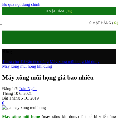
Bỏ qua nội dung chính
0
MẶT HÀNG
/
0
₫
0
MẶT HÀNG
/
0
Blog
Trang chủ
/
Tư vấn tiêu dùng
/
Máy xông mũi họng khí dung
Máy xông mũi họng khí dung
Máy xông mũi họng giá bao nhiêu
Đăng bởi
Trần Ngân
Tháng 10 6, 2021
Bật Tháng 5 16, 2019
0
Máy xông mũi họng
(máy xông khí dung) là thiết bị y tế dùng