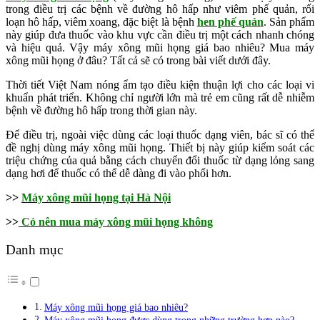
trong điều trị các bệnh về đường hô hấp như viêm phế quản, rối
loạn hô hấp, viêm xoang, đặc biệt là bệnh
hen phế quản
. Sản phẩm
này giúp đưa thuốc vào khu vực cần điều trị một cách nhanh chóng
và hiệu quả. Vậy máy xông mũi họng giá bao nhiêu? Mua máy
xông mũi họng ở đâu? Tất cả sẽ có trong bài viết dưới đây.
Thời tiết Việt Nam nóng ẩm tạo điều kiện thuận lợi cho các loại vi
khuẩn phát triển. Không chỉ người lớn mà trẻ em cũng rất dễ nhiễm
bệnh về đường hô hấp trong thời gian này.
Để điều trị, ngoài việc dùng các loại thuốc dạng viên, bác sĩ có thể
đề nghị dùng máy xông mũi họng. Thiết bị này giúp kiểm soát các
triệu chứng của quả bằng cách chuyển đổi thuốc từ dạng lỏng sang
dạng hơi để thuốc có thể dễ dàng đi vào phổi hơn.
>>
Máy xông mũi họng tại Hà Nội
>>
Có nên mua máy xông mũi họng không
Danh mục
Máy xông mũi họng giá bao nhiêu?
Máy xông mũi họng được dùng trong những trường hợp nào?