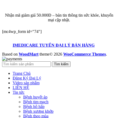
KHUYẾN MẠI
Nhận mã giảm giá 50.000Đ – bản tin thông tin sức khỏe, khuyến
mại cập nhật.
[mc4wp_form id="74"]
IMEDICARE TUYỂN ĐẠI LÝ BÁN HÀNG
Based on
WoodMart
theme© 2026
WooCommerce Themes
.
Tìm kiếm
Trang Chủ
Đăng Ký Đại Lý
Video sản phẩm
LIÊN HỆ
Tin tức
Bệnh huyết áp
Bệnh tim mạch
Bệnh hô hấp
Bệnh xương khớp
Bệnh theo mùa