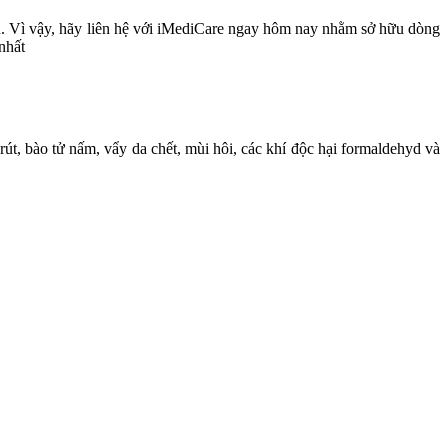
ín. Vì vậy, hãy liên hệ với iMediCare ngay hôm nay nhằm sở hữu dòng
nhất
út, bào tử nấm, vẩy da chết, mùi hôi, các khí độc hại formaldehyd và