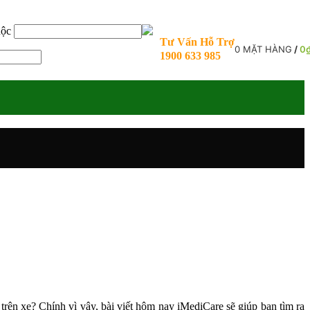
uộc
Tư Vấn Hỗ Trợ
0
MẶT HÀNG
/
0
1900 633 985
trên xe? Chính vì vậy, bài viết hôm nay iMediCare sẽ giúp bạn tìm ra