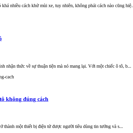
ó khá nhiều cách khử mùi xe, tuy nhiên, không phải cách nào cũng hiệ..
ô
nh nhận thức về sự thuận tiện mà nó mang lại. Với một chiếc ô tô, b...
 tô không đúng cách
ở thành một thiết bị điện tử được người tiêu dùng tin tưởng và s...