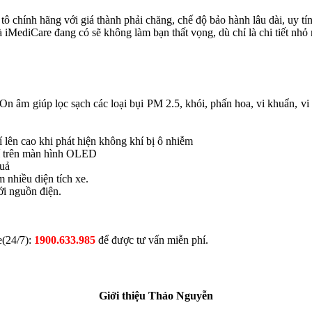
tô chính hãng với giá thành phải chăng, chế độ bảo hành lâu dài, uy t
 iMediCare đang có sẽ không làm bạn thất vọng, dù chỉ là chi tiết nhỏ 
n âm giúp lọc sạch các loại bụi PM 2.5, khói, phấn hoa, vi khuẩn, vi r
 lên cao khi phát hiện không khí bị ô nhiễm
khí trên màn hình OLED
quả
 nhiều diện tích xe.
ới nguồn điện.
e(24/7):
1900.633.985
để được tư vấn miễn phí.
Giới thiệu Thảo Nguyễn