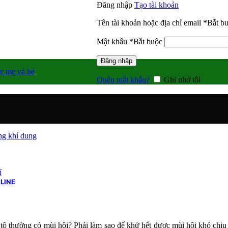
Đăng nhập
Tạo tài khoản
Tên tài khoản hoặc địa chỉ email
*
Bắt b
Mật khẩu
*
Bắt buộc
Đăng nhập
e mẹ và bé
Quên mật khẩu?
Ghi nhớ tôi
g khí dung
í
LINE
 tô thường có mùi hôi? Phải làm sao để khử hết được mùi hôi khó chịu 