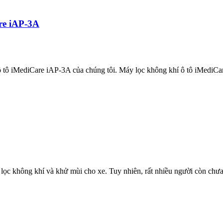
re iAP-3A
ô iMediCare iAP-3A của chúng tôi. Máy lọc không khí ô tô iMediCar
lọc không khí và khử mùi cho xe. Tuy nhiên, rất nhiều người còn chưa.