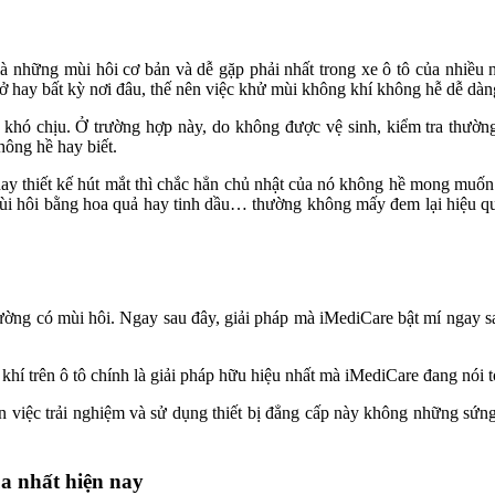
à những mùi hôi cơ bản và dễ gặp phải nhất trong xe ô tô của nhiều 
ở hay bất kỳ nơi đâu, thế nên việc khử mùi không khí không hễ dễ dàn
 khó chịu. Ở trường hợp này, do không được vệ sinh, kiểm tra thường
hông hề hay biết.
 hay thiết kế hút mắt thì chắc hẳn chủ nhật của nó không hề mong muốn
ánh mùi hôi bằng hoa quả hay tinh dầu… thường không mấy đem lại hiệu
thường có mùi hôi. Ngay sau đây, giải pháp mà iMediCare bật mí ngay s
hí trên ô tô chính là giải pháp hữu hiệu nhất mà iMediCare đang nói t
n việc trải nghiệm và sử dụng thiết bị đẳng cấp này không những sứng
ua nhất hiện nay