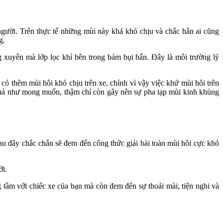
người. Trên thực tế những mùi này khá khó chịu và chắc hẳn ai cũng
g.
 xuyên mà lớp lọc khí bên trong bám bụi bẩn. Đây là môi trường lý
 có thêm mùi hôi khó chịu trên xe, chính vì vậy việc khử mùi hôi trên
 quả như mong muốn, thậm chí còn gây nên sự pha tạp mùi kinh khủng
au đây chắc chắn sẽ đem đến công thức giải bài toàn mùi hôi cực khó
ới.
 tầm với chiếc xe của bạn mà còn đem đến sự thoải mài, tiện nghi và