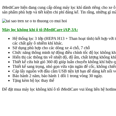
iMediCare hiện đang cung cấp dòng máy lọc khí dành riêng cho xe ô 
sản phẩm phù hợp và tiết kiệm chi phí đáng kể. Tin rằng, những gì mà
Máy lọc không khí ô tô iMediCare iAP-3A:
Hệ thống lọc 3 lớp (HEPA H13 + Than hoạt tính) kết hợp với iO
các chất gây ô nhiễm khí khác.
Sử dụng phù hợp cho các dòng xe 4 chỗ, 7 chỗ
Chức năng thông minh tự động điều chỉnh tốc độ lọc không khí
Hiển thị các thông tin về nhiệt độ, độ ẩm, chất lượng không 
Thiết kế cửa hút gió 360 độ giúp luân chuyển không khí hiệu 
Thiết kế sang trọng, nhỏ gọn vừa vặn ngăn để cốc, không chiếm
Cáp lấy nguồn với đầu cắm USB tiện lợi bạn dễ dàng kết nối v
Bảo hành 2 năm, bảo hành 1 đổi 1 trong vòng 30 ngày.
Tặng kèm bộ lọc thay thế
Để đặt mua máy lọc không khí ô tô iMediCare vui lòng liên hệ hotlin