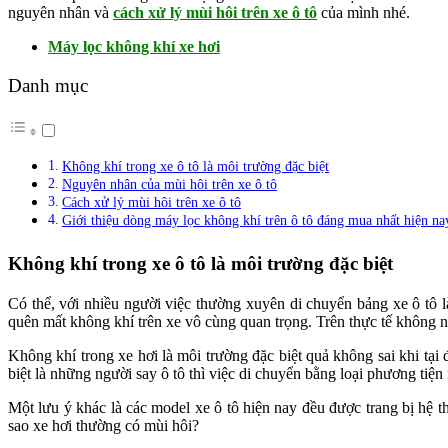
nguyên nhân và
cách xử lý mùi hôi trên xe ô tô
của mình nhé.
Máy lọc không khí xe hơi
Danh mục
Không khí trong xe ô tô là môi trường đặc biệt
Nguyên nhân của mùi hôi trên xe ô tô
Cách xử lý mùi hôi trên xe ô tô
Giới thiệu dòng máy lọc không khí trên ô tô đáng mua nhất hiện na
Không khí trong xe ô tô là môi trường đặc biệt
Có thể, với nhiều người việc thường xuyên di chuyển bảng xe ô tô là
quên mất không khí trên xe vô cùng quan trọng. Trên thực tế không n
Không khí trong xe hơi là môi trường đặc biệt quả không sai khi tại 
biệt là những người say ô tô thì việc di chuyển bằng loại phương tiện
Một lưu ý khác là các model xe ô tô hiện nay đều được trang bị hệ 
sao xe hơi thường có mùi hôi?