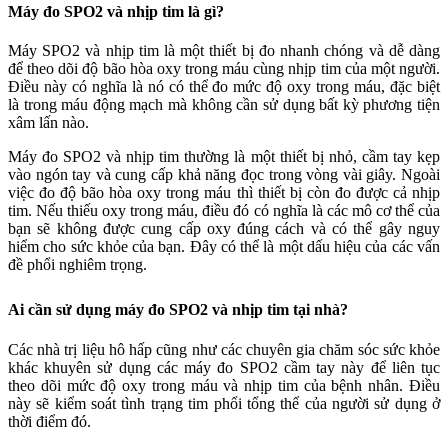
Máy đo SPO2 và nhịp tim là gì?
Máy SPO2 và nhịp tim là một thiết bị đo nhanh chóng và dễ dàng
để theo dõi độ bão hòa oxy trong máu cùng nhịp tim của một người.
Điều này có nghĩa là nó có thể đo mức độ oxy trong máu, đặc biệt
là trong máu động mạch mà không cần sử dụng bất kỳ phương tiện
xâm lấn nào.
Máy đo SPO2 và nhịp tim thường là một thiết bị nhỏ, cầm tay kẹp
vào ngón tay và cung cấp khả năng đọc trong vòng vài giây. Ngoài
việc đo độ bão hòa oxy trong máu thì thiết bị còn đo được cả nhịp
tim. Nếu thiếu oxy trong máu, điều đó có nghĩa là các mô cơ thể của
bạn sẽ không được cung cấp oxy đúng cách và có thể gây nguy
hiểm cho sức khỏe của bạn. Đây có thể là một dấu hiệu của các vấn
đề phổi nghiêm trọng.
Ai cần sử dụng máy đo SPO2 và nhịp tim tại nhà?
Các nhà trị liệu hô hấp cũng như các chuyên gia chăm sóc sức khỏe
khác khuyên sử dụng các máy đo SPO2 cầm tay này để liên tục
theo dõi mức độ oxy trong máu và nhịp tim của bệnh nhân. Điều
này sẽ kiểm soát tình trạng tim phổi tổng thể của người sử dụng ở
thời điểm đó.