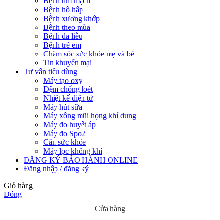
Bệnh tim mạch
Bệnh hô hấp
Bệnh xương khớp
Bệnh theo mùa
Bệnh da liễu
Bệnh trẻ em
Chăm sóc sức khỏe mẹ và bé
Tin khuyến mại
Tư vấn tiêu dùng
Máy tạo oxy
Đệm chống loét
Nhiệt kế điện tử
Máy hút sữa
Máy xông mũi họng khí dung
Máy đo huyết áp
Máy đo Spo2
Cân sức khỏe
Máy lọc không khí
ĐĂNG KÝ BẢO HÀNH ONLINE
Đăng nhập / đăng ký
Giỏ hàng
Đóng
Cửa hàng