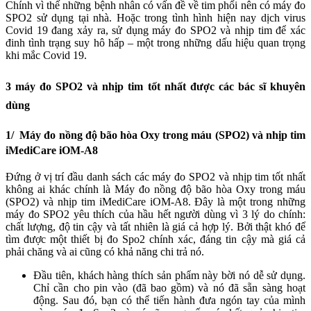
Chính vì thế những bệnh nhân có vấn đề về tim phổi nên có máy đo
SPO2 sử dụng tại nhà. Hoặc trong tình hình hiện nay dịch virus
Covid 19 đang xảy ra, sử dụng máy đo SPO2 và nhịp tim để xác
đinh tình trạng suy hô hấp – một trong những dấu hiệu quan trọng
khi mắc Covid 19.
3 máy đo SPO2 và nhịp tim tốt nhất được các bác sĩ khuyên
dùng
1/ Máy đo nồng độ bão hòa Oxy trong máu (SPO2) và nhịp tim
iMediCare iOM-A8
Đứng ở vị trí đầu danh sách các máy đo SPO2 và nhịp tim tốt nhất
không ai khác chính là Máy đo nồng độ bão hòa Oxy trong máu
(SPO2) và nhịp tim iMediCare iOM-A8. Đây là một trong những
máy đo SPO2 yêu thích của hầu hết người dùng vì 3 lý do chính:
chất lượng, độ tin cậy và tất nhiên là giá cả hợp lý. Bởi thật khó để
tìm được một thiết bị đo Spo2 chính xác, đáng tin cậy mà giá cả
phải chăng và ai cũng có khả năng chi trả nó.
Đầu tiên, khách hàng thích sản phẩm này bời nó dễ sử dụng.
Chỉ cần cho pin vào (đã bao gồm) và nó đã sẵn sàng hoạt
động. Sau đó, bạn có thể tiến hành đưa ngón tay của mình