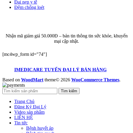
Đai nẹp y tế
Đệm chống loét
ĐĂNG KÝ EMAIL NHẬN BẢN TIN SỨC KHỎE,
KHUYẾN MẠI
Nhận mã giảm giá 50.000Đ – bản tin thông tin sức khỏe, khuyến
mại cập nhật.
[mc4wp_form id="74"]
IMEDICARE TUYỂN ĐẠI LÝ BÁN HÀNG
Based on
WoodMart
theme© 2026
WooCommerce Themes
.
Tìm kiếm
Trang Chủ
Đăng Ký Đại Lý
Video sản phẩm
LIÊN HỆ
Tin tức
Bệnh huyết áp