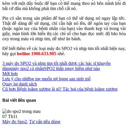
kèm với một dây buộc để bạn có thể mang theo nó bên mình khi đi
bất cứ đâu mà không phải tìm chỗ cất nó.
Pin có sẵn trong sản phẩm để bạn có thể sử dụng nó ngay lập tức.
Thật dễ dàng để sử dụng, chỉ cần bật nó lên, để ngón tay của bạn
(hoặc ngón tay của bệnh nhân của bạn) vào thanh kẹp và trong vài
giây, màn hình lớn hiển thị các chỉ số cho bạn đọc mức độ bão hòa
oxy trong máu và nhịp tim, dễ như ăn bánh.
Để biết thêm về các loại máy đo SPO2 và nhịp tim tốt nhất hiện nay,
hãy gọi
hotline 1900.633.985
nhé.
3 máy đo SPO2 và nhịp tim tốt nhất được các bác sĩ khuyên
dùng
máy spo2 cá nhân
SPO2 thấp nguy hiểm như nào
Mới hơn
Lưu ý cho những mẹ muốn nịt bụng sau sinh mổ
Quay lại danh sách
Cũ hơn
Bệnh loãng xương là gì? Tác hại của bệnh loãng xương
Bài viết liên quan
07
Th11
Máy đo Spo2
,
Tư vấn tiêu dùng