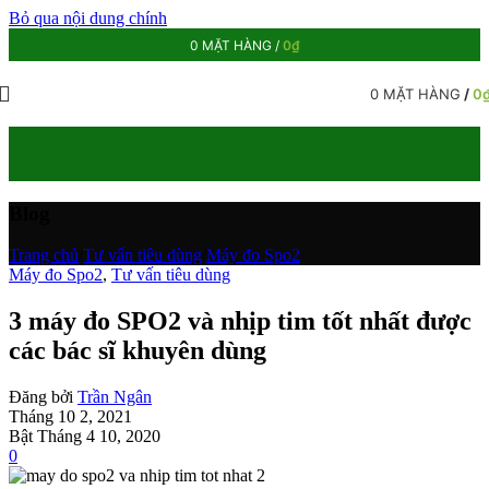
Bỏ qua nội dung chính
0
MẶT HÀNG
/
0
₫
0
MẶT HÀNG
/
0
Blog
Trang chủ
/
Tư vấn tiêu dùng
/
Máy đo Spo2
Máy đo Spo2
,
Tư vấn tiêu dùng
3 máy đo SPO2 và nhịp tim tốt nhất được
các bác sĩ khuyên dùng
Đăng bởi
Trần Ngân
Tháng 10 2, 2021
Bật Tháng 4 10, 2020
0