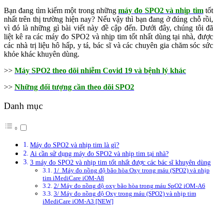
Bạn đang tìm kiếm một trong những
máy đo SPO2 và nhịp tim
tốt
nhất trên thị trường hiện nay? Nếu vậy thì bạn đang ở đúng chỗ rồi,
vì đó là những gì bài viết này đề cập đến. Dưới đây, chúng tôi đã
liệt kê ra các máy đo SPO2 và nhịp tim tốt nhất dùng tại nhà, được
các nhà trị liệu hô hấp, y tá, bác sĩ và các chuyên gia chăm sóc sức
khỏe khác khuyên dùng.
>>
Máy SPO2 theo dõi nhiễm Covid 19 và bệnh lý khác
>>
Những đối tượng cần theo dõi SPO2
Danh mục
Máy đo SPO2 và nhịp tim là gì?
Ai cần sử dụng máy đo SPO2 và nhịp tim tại nhà?
3 máy đo SPO2 và nhịp tim tốt nhất được các bác sĩ khuyên dùng
1/ Máy đo nồng độ bão hòa Oxy trong máu (SPO2) và nhịp
tim iMediCare iOM-A8
2/ Máy đo nồng độ oxy bão hòa trong máu SpO2 iOM-A6
3/ Máy đo nồng độ Oxy trong máu (SPO2) và nhịp tim
iMediCare iOM-A3 [NEW]