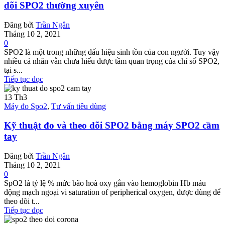
dõi SPO2 thường xuyên
Đăng bởi
Trần Ngân
Tháng 10 2, 2021
0
SPO2 là một trong những dấu hiệu sinh tồn của con người. Tuy vậy
nhiều cá nhân vẫn chưa hiểu được tầm quan trọng của chỉ số SPO2,
tại s...
Tiếp tục đọc
13
Th3
Máy đo Spo2
,
Tư vấn tiêu dùng
Kỹ thuật đo và theo dõi SPO2 bằng máy SPO2 cầm
tay
Đăng bởi
Trần Ngân
Tháng 10 2, 2021
0
SpO2 là tỷ lệ % mức bão hoà oxy gắn vào hemoglobin Hb máu
động mạch ngoại vi saturation of peripherical oxygen, được dùng để
theo dõi t...
Tiếp tục đọc