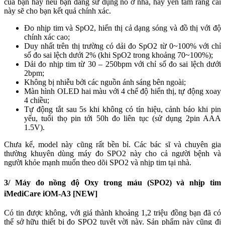
của bạn hay nếu bạn đang sử dụng nó ở nhà, hãy yên tâm rằng cái
này sẽ cho bạn kết quả chính xác.
Đo nhịp tim và SpO2, hiển thị cả dạng sóng và đồ thị với độ
chính xác cao;
Duy nhất trên thị trường có dải đo SpO2 từ 0~100% với chỉ
số đo sai lệch dưới 2% (khi SpO2 trong khoảng 70~100%);
Dải đo nhịp tim từ 30 – 250bpm với chỉ số đo sai lệch dưới
2bpm;
Không bị nhiễu bởi các nguồn ánh sáng bên ngoài;
Màn hình OLED hai màu với 4 chế độ hiển thị, tự động xoay
4 chiều;
Tự động tắt sau 5s khi không có tín hiệu, cảnh báo khi pin
yếu, tuổi thọ pin tới 50h đo liên tục (sử dụng 2pin AAA
1.5V).
Chưa kể, model này cũng rất bền bỉ. Các bác sĩ và chuyên gia
thường khuyên dùng máy đo SPO2 này cho cả người bệnh và
người khỏe mạnh muốn theo dõi SPO2 và nhịp tim tại nhà.
3/ Máy đo nồng độ Oxy trong máu (SPO2) và nhịp tim
iMediCare iOM-A3 [NEW]
Có tin được không, với giá thành khoảng 1,2 triệu đồng bạn đã có
thể sở hữu thiết bị đo SPO2 tuyệt vời này. Sản phẩm này cũng đi