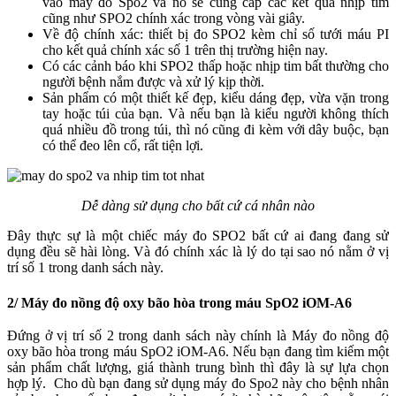
vào máy đo Spo2 và nó sẽ cung cấp các kết quả nhịp tim
cũng như SPO2 chính xác trong vòng vài giây.
Về độ chính xác: thiết bị đo SPO2 kèm chỉ số tưới máu PI
cho kết quả chính xác số 1 trên thị trường hiện nay.
Có các cảnh báo khi SPO2 thấp hoặc nhịp tim bất thường cho
người bệnh nắm được và xử lý kịp thời.
Sản phẩm có một thiết kế đẹp, kiểu dáng đẹp, vừa vặn trong
tay hoặc túi của bạn. Và nếu bạn là kiểu người không thích
quá nhiều đồ trong túi, thì nó cũng đi kèm với dây buộc, bạn
có thể đeo lên cổ, rất tiện lợi.
Dễ dàng sử dụng cho bất cứ cá nhân nào
Đây thực sự là một chiếc máy đo SPO2 bất cứ ai đang đang sử
dụng đều sẽ hài lòng. Và đó chính xác là lý do tại sao nó nằm ở vị
trí số 1 trong danh sách này.
2/ Máy đo nồng độ oxy bão hòa trong máu SpO2 iOM-A6
Đứng ở vị trí số 2 trong danh sách này chính là Máy đo nồng độ
oxy bão hòa trong máu SpO2 iOM-A6. Nếu bạn đang tìm kiếm một
sản phẩm chất lượng, giá thành trung bình thì đây là sự lựa chọn
hợp lý. Cho dù bạn đang sử dụng máy đo Spo2 này cho bệnh nhân