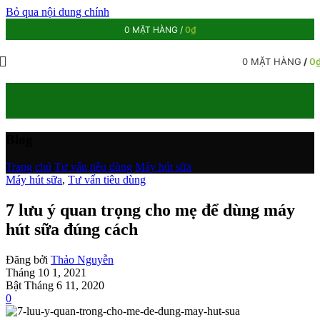
Bỏ qua nội dung chính
0
MẶT HÀNG
/
0
₫
0
MẶT HÀNG
/
0
Blog
Trang chủ
/
Tư vấn tiêu dùng
/
Máy hút sữa
Máy hút sữa
,
Tư vấn tiêu dùng
7 lưu ý quan trọng cho mẹ để dùng máy
hút sữa đúng cách
Đăng bởi
Thảo Nguyễn
Tháng 10 1, 2021
Bật Tháng 6 11, 2020
0