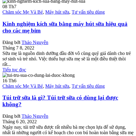
08
Th7
Chăm sóc Mẹ Và Bé
,
Máy hút sữa
,
Tư vấn tiêu dùng
Kinh nghiệm kích sữa bằng máy hút sữa hiệu quả
cho các mẹ bỉm
Đăng bởi
Thảo Nguyễn
Tháng 7 8, 2022
Sữa mẹ là nguồn dinh dưỡng đầu đời vô cùng quý giá dành cho trẻ
sơ sinh và trẻ nhỏ. Việc thiếu hụt sữa mẹ sẽ là một điều thiệt thòi
rất...
Tiếp tục đọc
16
Th6
Chăm sóc Mẹ Và Bé
,
Máy hút sữa
,
Tư vấn tiêu dùng
Túi trữ sữa là gì? Túi trữ sữa có dùng lại được
không?
Đăng bởi
Thảo Nguyễn
Tháng 6 20, 2022
Ngày nay, túi trữ sữa được rất nhiều bà mẹ chọn lựa để sử dụng,
nhất là những người có kế hoạch cho con bú hoàn toàn bằng sữa mẹ