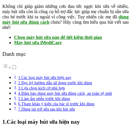
Không chỉ giúp giảm những cơn đau tức ngực khi sữa về nhiều,
máy hút sữa còn là công cụ hỗ trợ đắc lực giúp mẹ chuẩn bị sẵn sữa
cho bé trước khi ra ngoài vì công việc. Tuy nhiên các mẹ đã
dùng
máy hút sữa đúng cách
chưa? Hãy cùng tìm hiểu qua bài viết sau
nhé!
Chọn máy hút sữa nào để tiết kiệm thời gian
Máy hút sữa iMediCare
Danh mục
1.Các loại máy hút sữa hiện nay
2.Đọc kỹ hướng dẫn sử dụng trước khi dùng
3.Lựa chọn kích cỡ phù hợp
4.Đảm bảo dùng máy hút sữa đúng cách, an toàn vệ sinh
5.Làm ẩm phễu trước khi dùng
6.Tham khảo ý kiến của bác sĩ trước khi dùng
7.Dùng túi trữ sữa sau khi hút sữa
1.Các loại máy hút sữa hiện nay