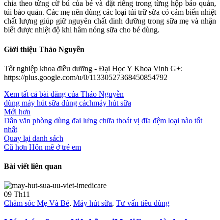
chia theo từng cữ bú của bé và đặt riêng trong từng hộp bảo quản,
túi bảo quản. Các mẹ nên dùng các loại túi trữ sữa có cảm biến nhiệt
chất lượng giúp giữ nguyên chất dinh dưỡng trong sữa mẹ và nhận
biết được nhiệt độ khi hâm nóng sữa cho bé dùng.
Giới thiệu Thảo Nguyễn
Tốt nghiệp khoa điều dưỡng - Đại Học Y Khoa Vinh G+:
https://plus.google.com/u/0/11330527368450854792
Xem tất cả bài đăng của Thảo Nguyễn
dùng máy hút sữa đúng cách
máy hút sữa
Mới hơn
Dân văn phòng dùng đai lưng chữa thoát vị đĩa đệm loại nào tốt
nhất
Quay lại danh sách
Cũ hơn
Hôn mê ở trẻ em
Bài viết liên quan
09
Th11
Chăm sóc Mẹ Và Bé
,
Máy hút sữa
,
Tư vấn tiêu dùng