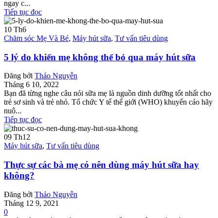
ngay c...
Tiếp tục đọc
10
Th6
Chăm sóc Mẹ Và Bé
,
Máy hút sữa
,
Tư vấn tiêu dùng
5 lý do khiến mẹ không thể bỏ qua máy hút sữa
Đăng bởi
Thảo Nguyễn
Tháng 6 10, 2022
Bạn đã từng nghe câu nói sữa mẹ là nguồn dinh dưỡng tốt nhất cho
trẻ sơ sinh và trẻ nhỏ. Tổ chức Y tế thế giới (WHO) khuyến cáo hãy
nuô...
Tiếp tục đọc
09
Th12
Máy hút sữa
,
Tư vấn tiêu dùng
Thực sự các bà mẹ có nên dùng máy hút sữa hay
không?
Đăng bởi
Thảo Nguyễn
Tháng 12 9, 2021
0