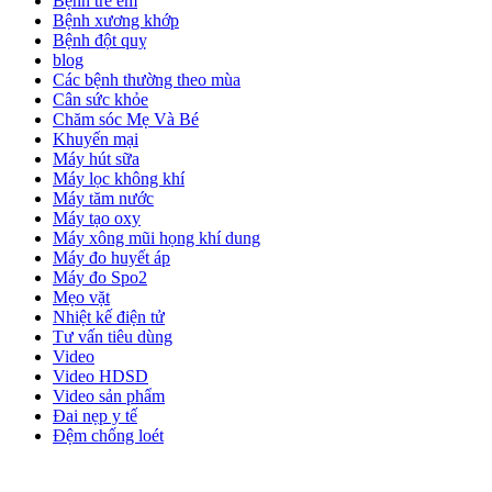
Bệnh trẻ em
Bệnh xương khớp
Bệnh đột quỵ
blog
Các bệnh thường theo mùa
Cân sức khỏe
Chăm sóc Mẹ Và Bé
Khuyến mại
Máy hút sữa
Máy lọc không khí
Máy tăm nước
Máy tạo oxy
Máy xông mũi họng khí dung
Máy đo huyết áp
Máy đo Spo2
Mẹo vặt
Nhiệt kế điện tử
Tư vấn tiêu dùng
Video
Video HDSD
Video sản phẩm
Đai nẹp y tế
Đệm chống loét
ĐĂNG KÝ EMAIL NHẬN BẢN TIN SỨC KHỎE,