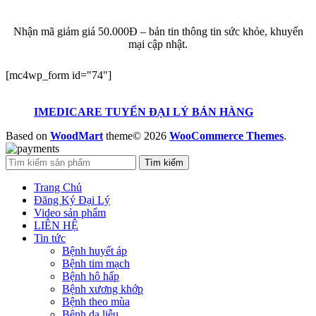
KHUYẾN MẠI
Nhận mã giảm giá 50.000Đ – bản tin thông tin sức khỏe, khuyến
mại cập nhật.
[mc4wp_form id="74"]
IMEDICARE TUYỂN ĐẠI LÝ BÁN HÀNG
Based on
WoodMart
theme© 2026
WooCommerce Themes
.
Tìm kiếm
Trang Chủ
Đăng Ký Đại Lý
Video sản phẩm
LIÊN HỆ
Tin tức
Bệnh huyết áp
Bệnh tim mạch
Bệnh hô hấp
Bệnh xương khớp
Bệnh theo mùa
Bệnh da liễu