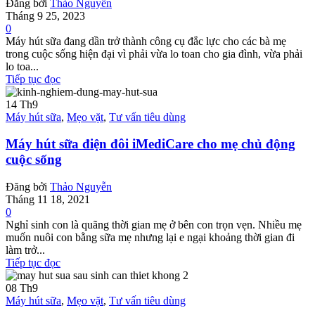
Đăng bởi
Thảo Nguyễn
Tháng 9 25, 2023
0
Máy hút sữa đang dần trở thành công cụ đắc lực cho các bà mẹ
trong cuộc sống hiện đại vì phải vừa lo toan cho gia đình, vừa phải
lo toa...
Tiếp tục đọc
14
Th9
Máy hút sữa
,
Mẹo vặt
,
Tư vấn tiêu dùng
Máy hút sữa điện đôi iMediCare cho mẹ chủ động
cuộc sống
Đăng bởi
Thảo Nguyễn
Tháng 11 18, 2021
0
Nghỉ sinh con là quãng thời gian mẹ ở bên con trọn vẹn. Nhiều mẹ
muốn nuôi con bằng sữa mẹ nhưng lại e ngại khoảng thời gian đi
làm trở...
Tiếp tục đọc
08
Th9
Máy hút sữa
,
Mẹo vặt
,
Tư vấn tiêu dùng