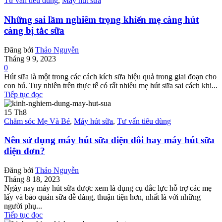
Tư vấn tiêu dùng
,
Máy hút sữa
Những sai lầm nghiêm trọng khiến mẹ càng hút
càng bị tắc sữa
Đăng bởi
Thảo Nguyễn
Tháng 9 9, 2023
0
Hút sữa là một trong các cách kích sữa hiệu quả trong giai đoạn cho
con bú. Tuy nhiên trên thực tế có rất nhiều mẹ hút sữa sai cách khi...
Tiếp tục đọc
15
Th8
Chăm sóc Mẹ Và Bé
,
Máy hút sữa
,
Tư vấn tiêu dùng
Nên sử dụng máy hút sữa điện đôi hay máy hút sữa
điện đơn?
Đăng bởi
Thảo Nguyễn
Tháng 8 18, 2023
Ngày nay máy hút sữa được xem là dụng cụ đắc lực hỗ trợ các mẹ
lấy và bảo quản sữa dễ dàng, thuận tiện hơn, nhất là với những
người phụ...
Tiếp tục đọc