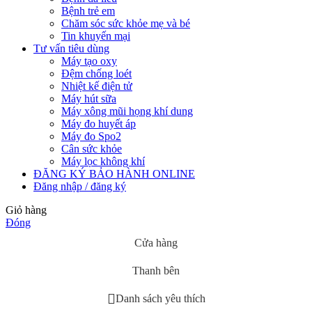
Bệnh trẻ em
Chăm sóc sức khỏe mẹ và bé
Tin khuyến mại
Tư vấn tiêu dùng
Máy tạo oxy
Đệm chống loét
Nhiệt kế điện tử
Máy hút sữa
Máy xông mũi họng khí dung
Máy đo huyết áp
Máy đo Spo2
Cân sức khỏe
Máy lọc không khí
ĐĂNG KÝ BẢO HÀNH ONLINE
Đăng nhập / đăng ký
Giỏ hàng
Đóng
Cửa hàng
Thanh bên
Danh sách yêu thích