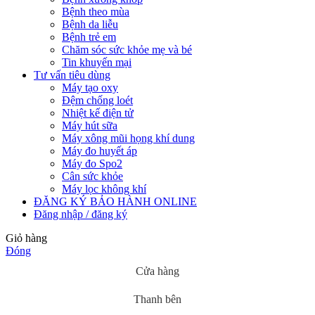
Bệnh theo mùa
Bệnh da liễu
Bệnh trẻ em
Chăm sóc sức khỏe mẹ và bé
Tin khuyến mại
Tư vấn tiêu dùng
Máy tạo oxy
Đệm chống loét
Nhiệt kế điện tử
Máy hút sữa
Máy xông mũi họng khí dung
Máy đo huyết áp
Máy đo Spo2
Cân sức khỏe
Máy lọc không khí
ĐĂNG KÝ BẢO HÀNH ONLINE
Đăng nhập / đăng ký
Giỏ hàng
Đóng
Cửa hàng
Thanh bên