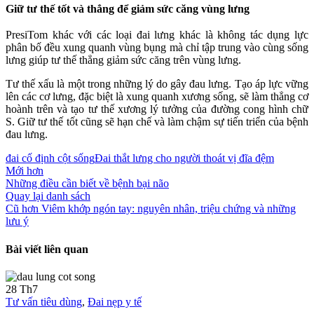
Giữ tư thế tốt và thẳng để giảm sức căng vùng lưng
PresiTom khác với các loại đai lưng khác là không tác dụng lực
phân bố đều xung quanh vùng bụng mà chỉ tập trung vào cùng sống
lưng giúp tư thế thẳng giảm sức căng trên vùng lưng.
Tư thế xấu là một trong những lý do gây đau lưng. Tạo áp lực vững
lên các cơ lưng, đặc biệt là xung quanh xương sống, sẽ làm thẳng cơ
hoành trên và tạo tư thế xương lý tưởng của đường cong hình chữ
S. Giữ tư thế tốt cũng sẽ hạn chế và làm chậm sự tiến triển của bệnh
đau lưng.
đai cố định cột sống
Đai thắt lưng cho người thoát vị đĩa đệm
Mới hơn
Những điều cần biết về bệnh bại não
Quay lại danh sách
Cũ hơn
Viêm khớp ngón tay: nguyên nhân, triệu chứng và những
lưu ý
Bài viết liên quan
28
Th7
Tư vấn tiêu dùng
,
Đai nẹp y tế