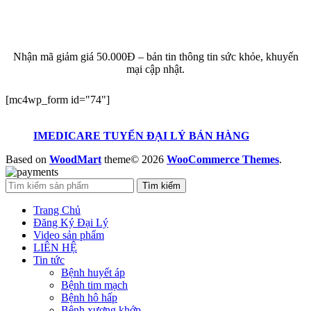
ĐĂNG KÝ EMAIL NHẬN BẢN TIN SỨC KHỎE,
KHUYẾN MẠI
Nhận mã giảm giá 50.000Đ – bản tin thông tin sức khỏe, khuyến
mại cập nhật.
[mc4wp_form id="74"]
IMEDICARE TUYỂN ĐẠI LÝ BÁN HÀNG
Based on
WoodMart
theme© 2026
WooCommerce Themes
.
Tìm kiếm
Trang Chủ
Đăng Ký Đại Lý
Video sản phẩm
LIÊN HỆ
Tin tức
Bệnh huyết áp
Bệnh tim mạch
Bệnh hô hấp
Bệnh xương khớp