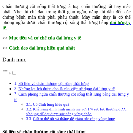
Chấn thương cột sống thắt lưng là loại chấn thường rất hay mắc
phải. Nhẹ thì chỉ đau trong thời gian ngắn, nặng thì dẫn đến các
chứng bệnh mãn tính phải phẫu thuật. May mắn thay là có thể
phòng ngừa được chấn thương cột sống thắt lưng bằng
đai lưng y
tế
.
>>
Mục tiêu và cơ chế của đai lưng y tế
>>
Cách đeo đai lưng hiệu quả nhất
Danh mục
Số liệu về chấn thương cột sống thắt lưng
Những lợi ích được cho là của việc sử dụng đai lưng y tế
Cách phòng ngừa chấn thương cột sống thắt lưng bằng đai lưng y
tế
Cố định lưng hiệu quả
Khả năng định hình mạnh mẽ với 1/4 sức lực thường được
sử dụng để đạt được sức nâng vững chắc.
Giữ tư thế tốt và thẳng để giảm sức căng vùng lưng
Số liệu về chấn thương cột sống thắt lưng