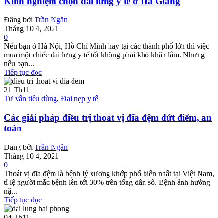
Kinh nghiệm chọn đai lưng y tế ở Hà Giang
Đăng bởi
Trần Ngân
Tháng 10 4, 2021
0
Nếu bạn ở Hà Nội, Hồ Chí Minh hay tại các thành phố lớn thì việc
mua một chiếc đai lưng y tế tốt không phải khó khăn lắm. Nhưng
nếu bạn...
Tiếp tục đọc
21
Th11
Tư vấn tiêu dùng
,
Đai nẹp y tế
Các giải pháp điều trị thoát vị đĩa đệm dứt điểm, an
toàn
Đăng bởi
Trần Ngân
Tháng 10 4, 2021
0
Thoát vị đĩa đệm là bệnh lý xương khớp phổ biến nhất tại Việt Nam,
tỉ lệ người mắc bệnh lên tới 30% trên tổng dân số. Bệnh ảnh hưởng
nặ...
Tiếp tục đọc
04
Th11