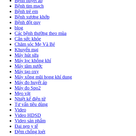
Bệnh huyết áp
Bệnh tim mạch
Bệnh trẻ em
Bệnh xương khớp
Bệnh đột quỵ
blog
Các bệnh thường theo mùa
Cân sức khỏe
Chăm sóc Mẹ Và Bé
Khuyến mại
Máy hút sữa
Máy lọc không khí
Máy tăm nước
Máy tạo oxy
Máy xông mũi họng khí dung
Máy đo huyết áp
Máy đo Spo2
Mẹo vặt
Nhiệt kế điện tử
Tư vấn tiêu dùng
Video
Video HDSD
Video sản phẩm
Đai nẹp y tế
Đệm chống loét