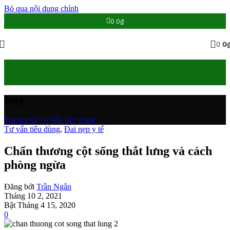
Bỏ qua nội dung chính
0
0
₫
0
0
Blog
Trang chủ
/
Tư vấn tiêu dùng
Tư vấn tiêu dùng
,
Đai nẹp y tế
Chấn thương cột sống thắt lưng và cách
phòng ngừa
Đăng bởi
Trần Ngân
Tháng 10 2, 2021
Bật Tháng 4 15, 2020
0