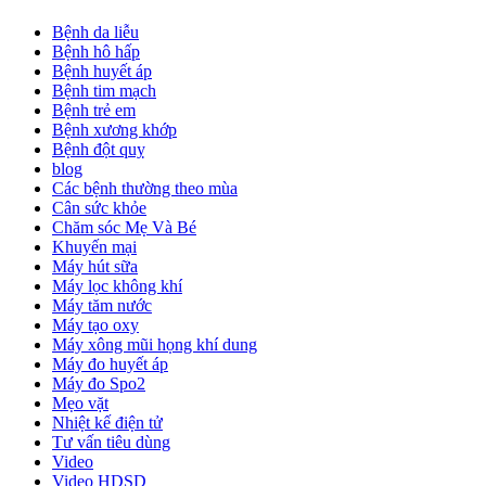
Bệnh da liễu
Bệnh hô hấp
Bệnh huyết áp
Bệnh tim mạch
Bệnh trẻ em
Bệnh xương khớp
Bệnh đột quỵ
blog
Các bệnh thường theo mùa
Cân sức khỏe
Chăm sóc Mẹ Và Bé
Khuyến mại
Máy hút sữa
Máy lọc không khí
Máy tăm nước
Máy tạo oxy
Máy xông mũi họng khí dung
Máy đo huyết áp
Máy đo Spo2
Mẹo vặt
Nhiệt kế điện tử
Tư vấn tiêu dùng
Video
Video HDSD