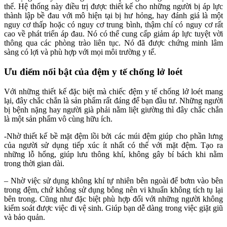
thể. Hệ thống này điều trị được thiết kế cho những người bị áp lực
thành lập bề đau với mô hiện tại bị hư hỏng, hay đánh giá là một
nguy cơ thấp hoặc có nguy cơ trung bình, thậm chí có nguy cơ rất
cao về phát triển áp đau. Nó có thể cung cấp giảm áp lực tuyệt vời
thông qua các phòng trào liên tục. Nó đã được chứng minh lâm
sàng có lợi và phù hợp với mọi môi trường y tế.
Ưu điểm nổi bật của đệm y tế chống lở loét
Với những thiết kế đặc biệt mà chiếc đệm y tế chống lở loét mang
lại, đây chắc chắn là sản phẩm rất đáng để bạn đầu tư. Những người
bị bệnh nặng hay người già phải nằm liệt giường thì đây chắc chắn
là một sản phẩm vô cùng hữu ích.
-Nhờ thiết kế bề mặt đệm lồi bởi các múi đệm giúp cho phần lưng
của người sử dụng tiếp xúc ít nhất có thể với mặt đệm. Tạo ra
những lỗ hổng, giúp lưu thông khí, không gây bí bách khi nằm
trong thời gian dài.
– Nhờ việc sử dụng không khí tự nhiên bên ngoài để bơm vào bên
trong đệm, chứ không sử dụng bông nên vi khuẩn không tích tụ lại
bên trong. Cũng như đặc biệt phù hợp đối với những người không
kiểm soát được việc đi vệ sinh. Giúp bạn dễ dàng trong việc giặt giũ
và bảo quản.