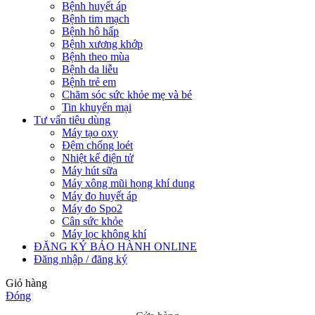
Bệnh huyết áp
Bệnh tim mạch
Bệnh hô hấp
Bệnh xương khớp
Bệnh theo mùa
Bệnh da liễu
Bệnh trẻ em
Chăm sóc sức khỏe mẹ và bé
Tin khuyến mại
Tư vấn tiêu dùng
Máy tạo oxy
Đệm chống loét
Nhiệt kế điện tử
Máy hút sữa
Máy xông mũi họng khí dung
Máy đo huyết áp
Máy đo Spo2
Cân sức khỏe
Máy lọc không khí
ĐĂNG KÝ BẢO HÀNH ONLINE
Đăng nhập / đăng ký
Giỏ hàng
Đóng