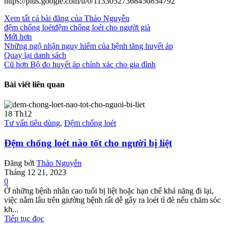
https://plus.google.com/u/0/11330527368450854792
Xem tất cả bài đăng của Thảo Nguyễn
đệm chống loét
đệm chống loét cho người già
Mới hơn
Những ngộ nhận nguy hiểm của bệnh tăng huyết áp
Quay lại danh sách
Cũ hơn
Bộ đo huyết áp chính xác cho gia đình
Bài viết liên quan
18
Th12
Tư vấn tiêu dùng
,
Đệm chống loét
Đệm chống loét nào tốt cho người bị liệt
Đăng bởi
Thảo Nguyễn
Tháng 12 21, 2023
0
Ở những bệnh nhân cao tuổi bị liệt hoặc hạn chế khả năng đi lại,
việc nằm lâu trên giường bệnh rất dễ gây ra loét tì đè nếu chăm sóc
kh...
Tiếp tục đọc