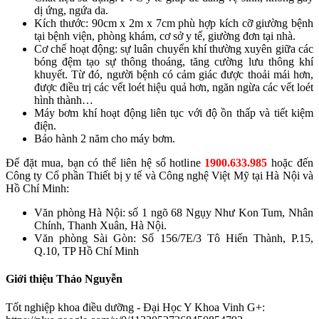
dị ứng, ngứa da.
Kích thước: 90cm x 2m x 7cm phù hợp kích cỡ giường bệnh
tại bệnh viện, phòng khám, cơ sở y tế, giường đơn tại nhà.
Cơ chế hoạt động: sự luân chuyển khí thường xuyên giữa các
bóng đệm tạo sự thông thoáng, tăng cường lưu thông khí
khuyết. Từ đó, người bệnh có cảm giác được thoải mái hơn,
được điều trị các vết loét hiệu quả hơn, ngăn ngừa các vết loét
hình thành…
Máy bơm khí hoạt động liên tục với độ ồn thấp và tiết kiệm
điện.
Bảo hành 2 năm cho máy bơm.
Để đặt mua, bạn có thể liên hệ số hotline
1900.633.985
hoặc đến
Công ty Cổ phần Thiết bị y tế và Công nghệ Việt Mỹ tại Hà Nội và
Hồ Chí Minh:
Văn phòng Hà Nội: số 1 ngõ 68 Ngụy Như Kon Tum, Nhân
Chính, Thanh Xuân, Hà Nội.
Văn phòng Sài Gòn: Số 156/7E/3 Tô Hiến Thành, P.15,
Q.10, TP Hồ Chí Minh
Giới thiệu Thảo Nguyễn
Tốt nghiệp khoa điều dưỡng - Đại Học Y Khoa Vinh G+: