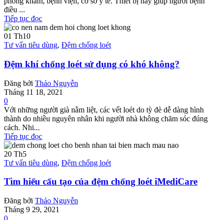
phòng khám, bệnh viện, cơ sở y tế. Thiết bị này giúp người bệnh
điều ...
Tiếp tục đọc
01
Th10
Tư vấn tiêu dùng
,
Đệm chống loét
Đệm khí chống loét sử dụng có khó không?
Đăng bởi
Thảo Nguyễn
Tháng 11 18, 2021
0
Với những người già nằm liệt, các vết loét do tỳ đè dễ dàng hình
thành do nhiều nguyên nhân khi người nhà không chăm sóc đúng
cách. Nhi...
Tiếp tục đọc
20
Th5
Tư vấn tiêu dùng
,
Đệm chống loét
Tìm hiểu cấu tạo của đệm chống loét iMediCare
Đăng bởi
Thảo Nguyễn
Tháng 9 29, 2021
0