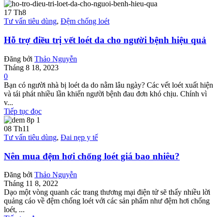
17
Th8
Tư vấn tiêu dùng
,
Đệm chống loét
Hỗ trợ điều trị vết loét da cho người bệnh hiệu quả
Đăng bởi
Thảo Nguyễn
Tháng 8 18, 2023
0
Bạn có người nhà bị loét da do nằm lâu ngày? Các vết loét xuất hiện
và tái phát nhiều lần khiến người bệnh đau đơn khó chịu. Chính vì
v...
Tiếp tục đọc
08
Th11
Tư vấn tiêu dùng
,
Đai nẹp y tế
Nên mua đệm hơi chống loét giá bao nhiêu?
Đăng bởi
Thảo Nguyễn
Tháng 11 8, 2022
Dạo một vòng quanh các trang thương mại điện tử sẽ thấy nhiều lời
quảng cáo về đệm chống loét với các sản phẩm như đệm hơi chống
loét, ...