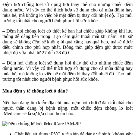
Đệm hơi chống loét sử dụng hơi thay thế cho những chiếc đệm
dùng nước. Vì vậy có thể thích hợp sử dụng cho cả mùa đông hay
mùa hè, mà không lo việc bề mặt đệm bị thay đổi nhiệt độ. Tạo môi
trường tốt nhất cho người bệnh phục hồi sức khỏe
– Đệm hơi chống loét có thiết kế ban hai chiều giúp không khí lưu
thông dễ dàng bên trong. Tạo cảm giác thoải mái khi nằm. Khi sử
dụng sẽ không đệm sẽ không bị quá căng hay quá bẹp, mà sẽ được
điều chỉnh cho phù hợp nhất. Đồng thời giúp đệm giữ được mức
nhiệt độ vừa phải từ 27 đến 28 độ C.
– Đệm hơi chống loét sử dụng hơi thay thế cho những chiếc đệm
dùng nước. Vì vậy có thể thích hợp sử dụng cho cả mùa đông hay
mùa hè, mà không lo việc bề mặt đệm bị thay đổi nhiệt độ. Tạo môi
trường tốt nhất cho người bệnh phục hồi sức khỏe.
Mua đệm y tế chống loét ở đâu?
Nếu bạn đang tìm kiếm địa chỉ mua nệm bơm hơi ở đâu tốt nhất cho
người thân đang bị bệnh nặng, một chiếc đệm chống lở loét
iMedicare sẽ là sự lựa chọn hoàn hảo:
Chất liệu sử dụng: PVC y tế giúp dễ dàng vệ sinh, không gây