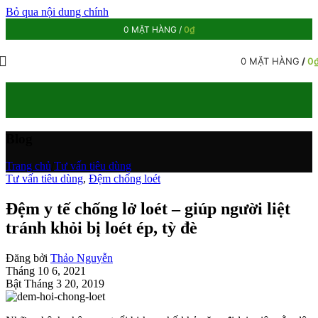
Bỏ qua nội dung chính
0
MẶT HÀNG
/
0
₫
0
MẶT HÀNG
/
0
Blog
Trang chủ
/
Tư vấn tiêu dùng
Tư vấn tiêu dùng
,
Đệm chống loét
Đệm y tế chống lở loét – giúp người liệt
tránh khỏi bị loét ép, tỳ đè
Đăng bởi
Thảo Nguyễn
Tháng 10 6, 2021
Bật Tháng 3 20, 2019