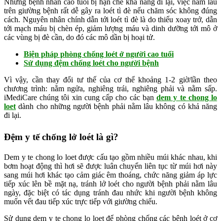
Những bệnh nhân cao tuổi bị hạn chế khả năng đi lại, việc nằm lâu
trên giường bệnh rất dễ gây ra loét tì đè nếu chăm sóc không đúng
cách. Nguyên nhân chính dẫn tới loét tì đè là do thiếu xoay trở, dẫn
tới mạch máu bị chèn ép, giảm lượng máu và dinh dưỡng tới mô ở
các vùng bị đè cần, do đó các mô dần bị hoại tử.
Biện pháp phòng chống loét ở người cao tuổi
Sử dụng đệm chống loét cho người bệnh
Vì vậy, cần thay đổi tư thế của cơ thể khoảng 1-2 giờ/lần theo
chương trình: nằm ngửa, nghiêng trái, nghiêng phải và nằm sấp.
iMediCare chúng tôi xin cung cấp cho các bạn
dem y te chong lo
loet
dành cho những người bệnh phải nằm lâu không có khả năng
đi lại.
Đệm y tế chống lở loét là gì?
Dem y te chong lo loet được cấu tạo gồm nhiều múi khác nhau, khi
bơm hoạt động thì hơi sẽ được luân chuyển liên tục từ múi hơi này
sang múi hơi khác tạo cảm giác êm thoáng, chức năng giảm áp lực
tiếp xúc lên bề mặt nạ, tránh lở loét cho người bệnh phải nằm lâu
ngày, đặc biệt có tác dụng tránh đau nhức khi người bệnh không
muốn vết đau tiếp xúc trực tiếp với giường chiếu.
Sử dụng dem y te chong lo loet để phòng chống các bệnh loét ở cơ