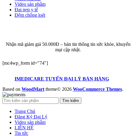
Video sản phẩm
Đai nẹp y tế
Đệm chống loét
ĐĂNG KÝ EMAIL NHẬN BẢN TIN SỨC KHỎE,
KHUYẾN MẠI
Nhận mã giảm giá 50.000Đ – bản tin thông tin sức khỏe, khuyến
mại cập nhật.
[mc4wp_form id="74"]
IMEDICARE TUYỂN ĐẠI LÝ BÁN HÀNG
Based on
WoodMart
theme© 2026
WooCommerce Themes
.
Tìm kiếm
Trang Chủ
Đăng Ký Đại Lý
Video sản phẩm
LIÊN HỆ
Tin tức