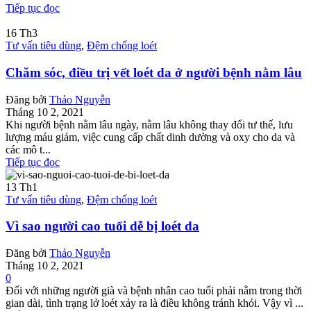
Tiếp tục đọc
16
Th3
Tư vấn tiêu dùng
,
Đệm chống loét
Chăm sóc, điều trị vết loét da ở người bệnh nằm lâu
Đăng bởi
Thảo Nguyễn
Tháng 10 2, 2021
Khi người bệnh nằm lâu ngày, nằm lâu không thay đổi tư thế, lưu
lượng máu giảm, việc cung cấp chất dinh dường và oxy cho da và
các mô t...
Tiếp tục đọc
13
Th1
Tư vấn tiêu dùng
,
Đệm chống loét
Vì sao người cao tuổi dễ bị loét da
Đăng bởi
Thảo Nguyễn
Tháng 10 2, 2021
0
Đối với những người già và bệnh nhân cao tuổi phải nằm trong thời
gian dài, tình trạng lở loét xảy ra là điều không tránh khỏi. Vậy vì ...