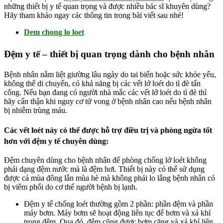
những thiết bị y tế quan trọng và được nhiều bác sĩ khuyên dùng?
Hãy tham khảo ngay các thông tin trong bài viết sau nhé!
Dem chong lo loet
Đệm y tế – thiết bị quan trọng dành cho bệnh nhân
Bệnh nhân nằm liệt giường lâu ngày do tai biến hoặc sức khỏe yếu,
không thể di chuyển, có khả năng bị các vết lở loét do tì đè tấn
công. Nếu bạn đang có người nhà mắc các vết lở loét do tì đè thì
hãy cẩn thận khi nguy cơ tử vong ở bệnh nhân cao nếu bệnh nhân
bị nhiễm trùng máu.
Các vết loét này có thể được hỗ trợ điều trị và phòng ngừa tốt
hơn với đệm y tế chuyên dùng:
Đệm chuyên dùng cho bệnh nhân để phòng chống lở loét không
phải dạng đệm nước mà là đệm hơi. Thiết bị này có thể sử dụng
được cả mùa đông lẫn mùa hè mà không phải lo lắng bệnh nhân có
bị viêm phổi do cơ thể người bệnh bị lạnh.
Đệm y tế chống loét thường gồm 2 phần: phần đệm và phần
máy bơm. Máy bơm sẽ hoạt động liên tục để bơm và xả khí
trong đệm. Qua đó, đệm cũng được bơm căng và xả khí liên