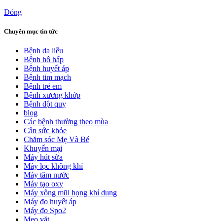
Đóng
Chuyên mục tin tức
Bệnh da liễu
Bệnh hô hấp
Bệnh huyết áp
Bệnh tim mạch
Bệnh trẻ em
Bệnh xương khớp
Bệnh đột quỵ
blog
Các bệnh thường theo mùa
Cân sức khỏe
Chăm sóc Mẹ Và Bé
Khuyến mại
Máy hút sữa
Máy lọc không khí
Máy tăm nước
Máy tạo oxy
Máy xông mũi họng khí dung
Máy đo huyết áp
Máy đo Spo2
Mẹo vặt