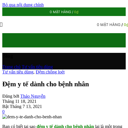
Bỏ qua nội dung chính
0
MẶT HÀNG
/
0
₫
0
MẶT HÀNG
/
0
Blog
Trang chủ
/
Tư vấn tiêu dùng
Tư vấn tiêu dùng
,
Đệm chống loét
Đệm y tế dành cho bệnh nhân
Đăng bởi
Thảo Nguyễn
Tháng 11 18, 2021
Bật Tháng 7 13, 2021
0
Bạn có biết tại sao
đệm y tế dành cho bệnh nhân
lại là một trong