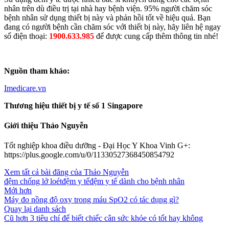
nhân trên dù điều trị tại nhà hay bệnh viện. 95% người chăm sóc
bệnh nhân sử dụng thiết bị này và phản hồi tốt về hiệu quả. Bạn
đang có người bệnh cần chăm sóc với thiết bị này, hãy liên hệ ngay
số điện thoại:
1900.633.985
để được cung cấp thêm thông tin nhé!
Nguồn tham khảo:
Imedicare.vn
Thương hiệu thiết bị y tế số 1 Singapore
Giới thiệu Thảo Nguyễn
Tốt nghiệp khoa điều dưỡng - Đại Học Y Khoa Vinh G+:
https://plus.google.com/u/0/11330527368450854792
Xem tất cả bài đăng của Thảo Nguyễn
đệm chống lở loét
đệm y tế
đệm y tế dành cho bệnh nhân
Mới hơn
Máy đo nồng độ oxy trong máu SpO2 có tác dụng gì?
Quay lại danh sách
Cũ hơn
3 tiêu chí để biết chiếc cân sức khỏe có tốt hay không