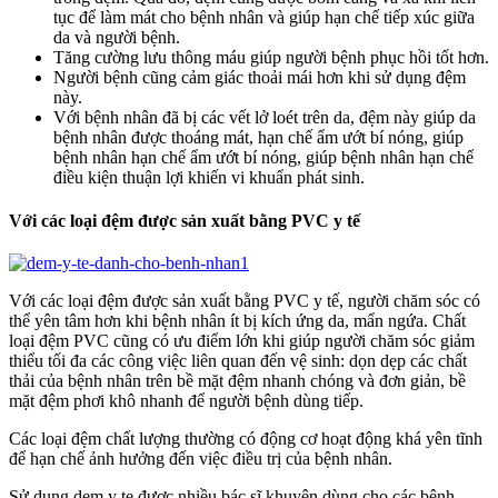
tục để làm mát cho bệnh nhân và giúp hạn chế tiếp xúc giữa
da và người bệnh.
Tăng cường lưu thông máu giúp người bệnh phục hồi tốt hơn.
Người bệnh cũng cảm giác thoải mái hơn khi sử dụng đệm
này.
Với bệnh nhân đã bị các vết lở loét trên da, đệm này giúp da
bệnh nhân được thoáng mát, hạn chế ẩm ướt bí nóng, giúp
bệnh nhân hạn chế ẩm ướt bí nóng, giúp bệnh nhân hạn chế
điều kiện thuận lợi khiến vi khuẩn phát sinh.
Với các loại đệm được sản xuất bằng PVC y tế
Với các loại đệm được sản xuất bằng PVC y tế, người chăm sóc có
thể yên tâm hơn khi bệnh nhân ít bị kích ứng da, mẩn ngứa. Chất
loại đệm PVC cũng có ưu điểm lớn khi giúp người chăm sóc giảm
thiểu tối đa các công việc liên quan đến vệ sinh: dọn dẹp các chất
thải của bệnh nhân trên bề mặt đệm nhanh chóng và đơn giản, bề
mặt đệm phơi khô nhanh để người bệnh dùng tiếp.
Các loại đệm chất lượng thường có động cơ hoạt động khá yên tĩnh
để hạn chế ảnh hưởng đến việc điều trị của bệnh nhân.
Sử dụng dem y te được nhiều bác sĩ khuyên dùng cho các bệnh