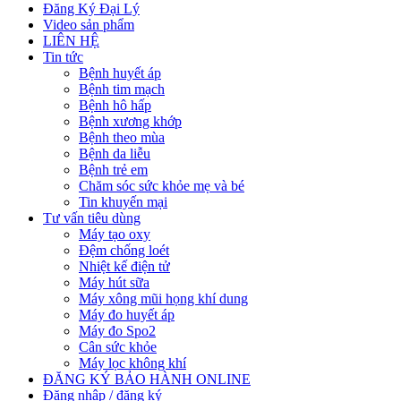
Đăng Ký Đại Lý
Video sản phẩm
LIÊN HỆ
Tin tức
Bệnh huyết áp
Bệnh tim mạch
Bệnh hô hấp
Bệnh xương khớp
Bệnh theo mùa
Bệnh da liễu
Bệnh trẻ em
Chăm sóc sức khỏe mẹ và bé
Tin khuyến mại
Tư vấn tiêu dùng
Máy tạo oxy
Đệm chống loét
Nhiệt kế điện tử
Máy hút sữa
Máy xông mũi họng khí dung
Máy đo huyết áp
Máy đo Spo2
Cân sức khỏe
Máy lọc không khí
ĐĂNG KÝ BẢO HÀNH ONLINE
Đăng nhập / đăng ký