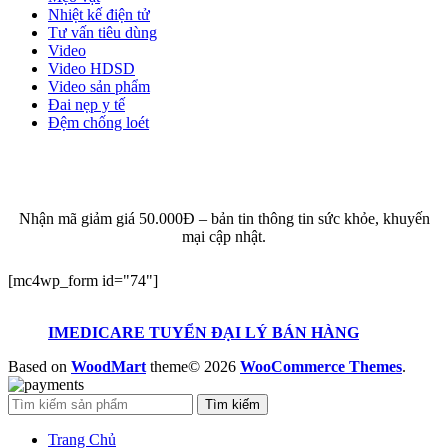
Nhiệt kế điện tử
Tư vấn tiêu dùng
Video
Video HDSD
Video sản phẩm
Đai nẹp y tế
Đệm chống loét
ĐĂNG KÝ EMAIL NHẬN BẢN TIN SỨC KHỎE,
KHUYẾN MẠI
Nhận mã giảm giá 50.000Đ – bản tin thông tin sức khỏe, khuyến
mại cập nhật.
[mc4wp_form id="74"]
IMEDICARE TUYỂN ĐẠI LÝ BÁN HÀNG
Based on
WoodMart
theme© 2026
WooCommerce Themes
.
Tìm kiếm
Trang Chủ