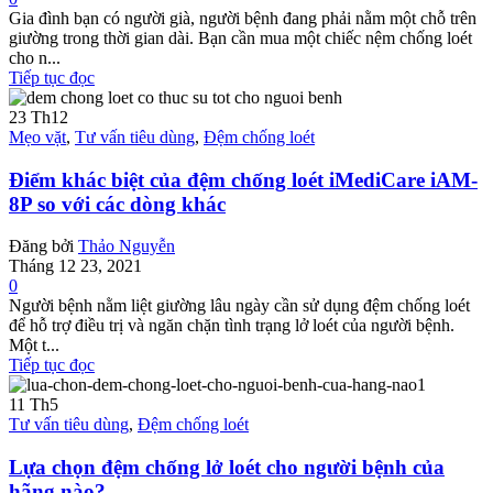
Gia đình bạn có người già, người bệnh đang phải nằm một chỗ trên
giường trong thời gian dài. Bạn cần mua một chiếc nệm chống loét
cho n...
Tiếp tục đọc
23
Th12
Mẹo vặt
,
Tư vấn tiêu dùng
,
Đệm chống loét
Điểm khác biệt của đệm chống loét iMediCare iAM-
8P so với các dòng khác
Đăng bởi
Thảo Nguyễn
Tháng 12 23, 2021
0
Người bệnh nằm liệt giường lâu ngày cần sử dụng đệm chống loét
để hỗ trợ điều trị và ngăn chặn tình trạng lở loét của người bệnh.
Một t...
Tiếp tục đọc
11
Th5
Tư vấn tiêu dùng
,
Đệm chống loét
Lựa chọn đệm chống lở loét cho người bệnh của
hãng nào?