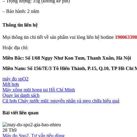
– Trọng lượng: 35g (không kể pin)
– Bảo hành: 2 năm
Thông tin liên hệ
Mọi thông tin chi tiết về sản phẩm vui lòng liên hệ hotline
190063398
Hoặc địa chỉ:
Miền Bắc: Số 1/68 Ngụy Như Kon Tum, Thanh Xuân, Hà Nội
Miền Nam: Số 156/7E/3 Tô Hiến Thành, P.15, Q.10, TP Hồ Chí 
máy đo spO2
Mới hơn
Máy xông mũi họng tại Hồ Chí Minh
Quay lại danh sách
Cũ hơn
Chảy nước mũi: nguyên nhân và mẹo chữa hiệu quả
Bài viết liên quan
28
Th9
Máy đo Spo2
,
Tư vấn tiêu dùng