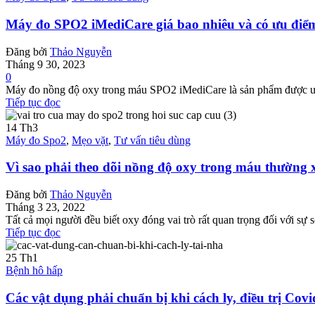
Máy đo SPO2 iMediCare giá bao nhiêu và có ưu điể
Đăng bởi
Thảo Nguyễn
Tháng 9 30, 2023
0
Máy đo nồng độ oxy trong máu SPO2 iMediCare là sản phẩm được ưa 
Tiếp tục đọc
14
Th3
Máy đo Spo2
,
Mẹo vặt
,
Tư vấn tiêu dùng
Vì sao phải theo dõi nồng độ oxy trong máu thường
Đăng bởi
Thảo Nguyễn
Tháng 3 23, 2022
Tất cả mọi người đều biết oxy đóng vai trò rất quan trọng đối với sự 
Tiếp tục đọc
25
Th1
Bệnh hô hấp
Các vật dụng phải chuẩn bị khi cách ly, điều trị Covi