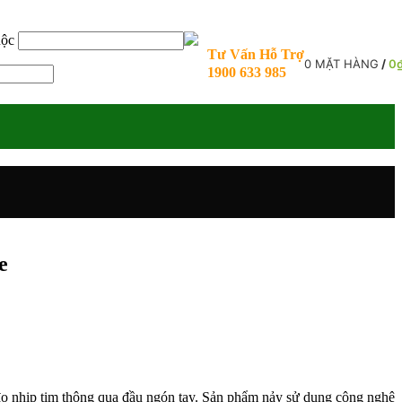
uộc
Tư Vấn Hỗ Trợ
0
MẶT HÀNG
/
0
1900 633 985
e
 đo nhịp tim thông qua đầu ngón tay. Sản phẩm nảy sử dụng công nghệ