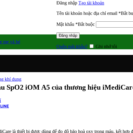
Đăng nhập
Tạo tài khoản
Tên tài khoản hoặc địa chỉ email
*
Bắt b
Mật khẩu
*
Bắt buộc
Đăng nhập
e mẹ và bé
Quên mật khẩu?
Ghi nhớ tôi
g khí dung
máu SpO2 iOM A5 của thương hiệu iMediCar
í
LINE
iCare là thiết bị được dùng để đo độ bão hoà oxy trong máu, kết hợp