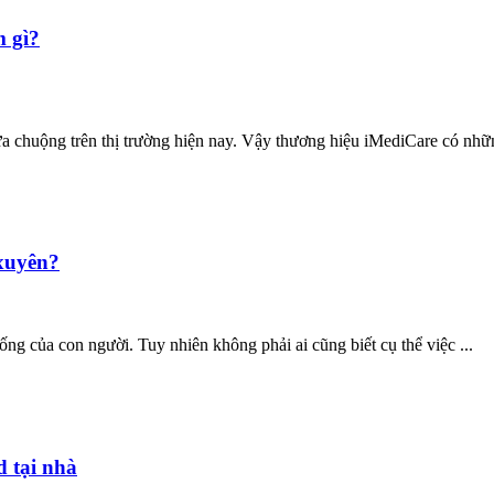
m gì?
chuộng trên thị trường hiện nay. Vậy thương hiệu iMediCare có nhữn
 xuyên?
sống của con người. Tuy nhiên không phải ai cũng biết cụ thể việc ...
d tại nhà