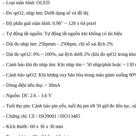
– Loại màn hình: OLED
– Đo spO2, nhịp tim: Dưới dạng số và đồ thị
– Độ phân giải màn hình: 0.96″ ~ 128 x 64 pixel
– Tự động tắt nguồn: Tự động tắt nguồn khi không có tín hiệu
– Dải đo nhịp tim: 25bpmm – 250bpm, chỉ số sai lệch 2%
– Dải đo spO2: 0% ~ 100%, sai lệch dưới 2% (khi đo spO2 trong k
– Cảnh báo khi đo nhịp tim: Khi nhịp tim < 50 nhịp/phút hoặc > 130 
– Cảnh báo spO2: Khi lượng oxy bão hòa trong máu giảm xuống 90
– Dòng điện tiêu thụ: < 30mA
– Nguồn: DC 2.6 – 3.6 V
– Tuổi thọ pin: Cảnh báo pin yếu, tuổi thị pin tới 50 giờ đo liên tục
– Chứng chỉ: CE / ISO9001 / ISO13485
– Kích thước: 60 x 36 x 30 mm