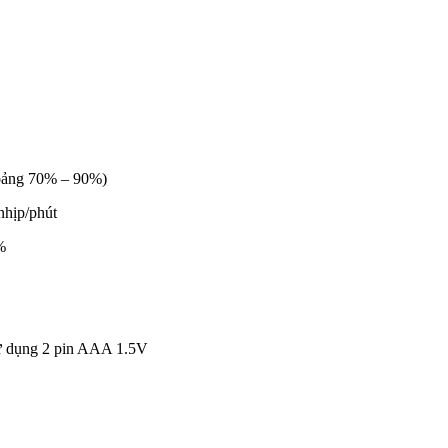
hoảng 70% – 90%)
nhịp/phút
%
, sử dụng 2 pin AAA 1.5V