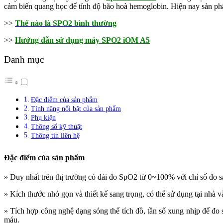
cảm biến quang học để tính độ bão hoà hemoglobin. Hiện nay sản phẩ
>>
Thế nào là SPO2 bình thường
>>
Hướng dẫn sử dụng máy SPO2 iOM A5
Danh mục
Đặc điểm của sản phẩm
Tính năng nổi bật của sản phẩm
Phụ kiện
Thông số kỹ thuật
Thông tin liên hệ
Đặc điểm của sản phẩm
» Duy nhất trên thị trường có dải đo SpO2 từ 0~100% với chỉ số đo
» Kích thước nhỏ gọn và thiết kế sang trọng, có thể sử dụng tại nhà v
» Tích hợp công nghệ dạng sóng thể tích đồ, tần số xung nhịp để đo sư
máu.