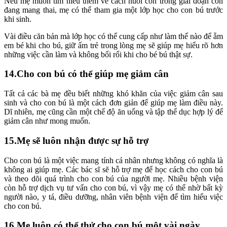
Nếu mẹ muốn tìm hiểu thêm về cách nuôi con trong giai đoạn còn
đang mang thai, mẹ có thể tham gia một lớp học cho con bú trước
khi sinh.
Vài điều căn bản mà lớp học có thể cung cấp như làm thế nào để ẵm
em bé khi cho bú, giữ ấm trẻ trong lòng mẹ sẽ giúp mẹ hiểu rõ hơn
những việc cần làm và không bối rối khi cho bé bú thật sự.
14.Cho con bú có thể giúp mẹ giảm cân
Tất cả các bà mẹ đều biết những khó khăn của việc giảm cân sau
sinh và cho con bú là một cách đơn giản để giúp mẹ làm điều này.
Dĩ nhiên, mẹ cũng cần một chế độ ăn uống và tập thể dục hợp lý để
giảm cân như mong muốn.
15.Mẹ sẽ luôn nhận được sự hỗ trợ
Cho con bú là một việc mang tính cá nhân nhưng không có nghĩa là
không ai giúp mẹ. Các bác sĩ sẽ hỗ trợ mẹ để học cách cho con bú
và theo dõi quá trình cho con bú của người mẹ. Nhiều bệnh viện
còn hỗ trợ dịch vụ tư vấn cho con bú, vì vậy mẹ có thể nhờ bất kỳ
người nào, y tá, điều dưỡng, nhân viên bệnh viện để tìm hiểu việc
cho con bú.
16.Mẹ luôn có thể thử cho con bú một vài ngày