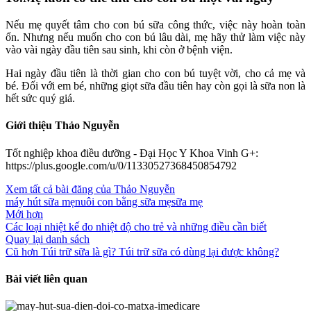
Nếu mẹ quyết tâm cho con bú sữa công thức, việc này hoàn toàn
ổn. Nhưng nếu muốn cho con bú lâu dài, mẹ hãy thử làm việc này
vào vài ngày đầu tiên sau sinh, khi còn ở bệnh viện.
Hai ngày đầu tiên là thời gian cho con bú tuyệt vời, cho cả mẹ và
bé. Đối với em bé, những giọt sữa đầu tiên hay còn gọi là sữa non là
hết sức quý giá.
Giới thiệu Thảo Nguyễn
Tốt nghiệp khoa điều dưỡng - Đại Học Y Khoa Vinh G+:
https://plus.google.com/u/0/11330527368450854792
Xem tất cả bài đăng của Thảo Nguyễn
máy hút sữa mẹ
nuôi con bằng sữa mẹ
sữa mẹ
Mới hơn
Các loại nhiệt kế đo nhiệt độ cho trẻ và những điều cần biết
Quay lại danh sách
Cũ hơn
Túi trữ sữa là gì? Túi trữ sữa có dùng lại được không?
Bài viết liên quan