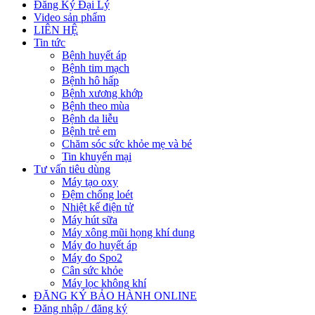
Đăng Ký Đại Lý
Video sản phẩm
LIÊN HỆ
Tin tức
Bệnh huyết áp
Bệnh tim mạch
Bệnh hô hấp
Bệnh xương khớp
Bệnh theo mùa
Bệnh da liễu
Bệnh trẻ em
Chăm sóc sức khỏe mẹ và bé
Tin khuyến mại
Tư vấn tiêu dùng
Máy tạo oxy
Đệm chống loét
Nhiệt kế điện tử
Máy hút sữa
Máy xông mũi họng khí dung
Máy đo huyết áp
Máy đo Spo2
Cân sức khỏe
Máy lọc không khí
ĐĂNG KÝ BẢO HÀNH ONLINE
Đăng nhập / đăng ký