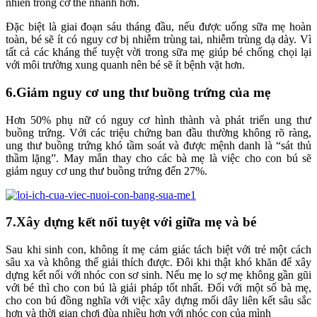
nhiên trong cơ thể nhanh hơn.
Đặc biệt là giai đoạn sáu tháng đầu, nếu được uống sữa mẹ hoàn
toàn, bé sẽ ít có nguy cơ bị nhiễm trùng tai, nhiễm trùng dạ dày. Vì
tất cả các kháng thể tuyệt vời trong sữa mẹ giúp bé chống chọi lại
với môi trường xung quanh nên bé sẽ ít bệnh vặt hơn.
6.Giảm nguy cơ ung thư buồng trứng của mẹ
Hơn 50% phụ nữ có nguy cơ hình thành và phát triển ung thư
buồng trứng. Với các triệu chứng ban đầu thường không rõ ràng,
ung thư buồng trứng khó tầm soát và được mệnh danh là “sát thủ
thầm lặng”. May mắn thay cho các bà mẹ là việc cho con bú sẽ
giảm nguy cơ ung thư buồng trứng đến 27%.
7.Xây dựng kết nối tuyệt với giữa mẹ và bé
Sau khi sinh con, không ít mẹ cảm giác tách biệt với trẻ một cách
sâu xa và không thể giải thích được. Đôi khi thật khó khăn để xây
dựng kết nối với nhóc con sơ sinh. Nếu mẹ lo sợ mẹ không gần gũi
với bé thì cho con bú là giải pháp tốt nhất. Đối với một số bà mẹ,
cho con bú đồng nghĩa với việc xây dựng mối dây liên kết sâu sắc
hơn và thời gian chơi đùa nhiều hơn với nhóc con của mình