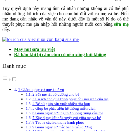
Tuy quyết định này mang tính cá nhân nhưng không ai có thể phủ
nhận những lợi ích của việc cho con bú đối với cả mẹ và bé. Nếu
mẹ đang cân nhắc về vấn đề này, dưới đây là một số lý do có thể
thuyết phục mẹ gia nhập hội những người nuôi con bằng
sữa mẹ
đấy.
Máy hút sữa ưu Việt
Bà bầu khi bị cảm cúm có nên xông hơi không
Danh mục
1.Giảm nguy cơ ung thư vú
2.Sữa mẹ rất bổ dưỡng cho bé
3.Có ích cho quá trình phục hồi sau sinh của mẹ
4.Bé bú giúp sản xuất nhiều sữa hơn
5.Giúp bé phát triển hệ thống miễn dịch
6.Giảm nguy cơ ung thư buồng trứng của mẹ
7.Xây dựng kết nối tuyệt với giữa mẹ và bé
8.Tạo ra các hormone hạnh phúc
9.Giảm nguy cơ mắc bệnh tiểu đường