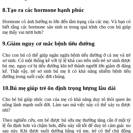
8.Tạo ra các hormone hạnh phúc
Hormone có ảnh hưởng to lớn đến tâm trạng của các mẹ. Và bạn có
biết rằng các hormone sản sinh ra trong quá trình cho con bú giúp
mẹ thấy vui tươi hơn?
9.Giảm nguy cơ mắc bệnh tiểu đường
Cho con bú có thể giúp ngăn ngừa bệnh tiểu đường ở cả mẹ và trẻ
sơ sinh. Có một thống kê với tỷ lệ khá cao trên mỗi trẻ sơ sinh được
bú mẹ, nguy cơ bị tiểu đường khi trở thành người lớn giảm đi đáng
kể. Thật vậy, trẻ sơ sinh bú mẹ ít có khả năng nhiễm bệnh tiểu
đường trong suốt cuộc đời chúng.
10.Bú mẹ giúp trẻ ổn định trọng lượng lâu dài
Cho bé bú giúp nhóc con của mẹ có khả năng duy trì thói quen ăn
uống lành mạnh suốt đời. Làm sao mà việc này có thể xảy ra được
nhỉ?
Theo nghiên cứu, em bé được bú sữa mẹ thường tăng cân ở một tỷ
lệ ổn định hơn và chậm hơn, điều này rất tốt để duy trì cảm giác no
sau này. Khi được nuôi dường bằng vú mẹ, trẻ có thể chủ động