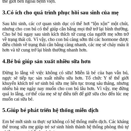
thế giới bên ngoài bệnh viện.
3.Có ích cho quá trình phục hồi sau sinh của mẹ
Sau khi sinh, các cơ quan sinh dục có thể hơi “lộn xộn” một chút,
nhưng cho con bú có thể giúp cân bằng mọi thứ trở lại bình thường.
Cho bé bú ngay sau sinh kích thích tử cung của người mẹ sớm trở
về trạng thái cũ. Vì vậy, cho con bú càng sớm thì các hormone được
điều chỉnh về trạng thái cân bằng càng nhanh, các mẹ sẽ chảy máu ít
hơn và tử cung trở lại bình thường nhanh hơn.
4.Bé bú giúp sản xuất nhiều sữa hơn
Đừng lo lắng về việc không có sữa! Miễn là bé của bạn vẫn bú,
ngực sẽ tiếp tục sản xuất nhiều sữa hơn. Tổ chức Y tế thế giới
khuyến khích trẻ sơ sinh bú sữa mẹ liên tục trong sáu tháng, nhưng
nhiều bà mẹ ngày nay muốn cho con bú lâu hơn. Vì vậy, mẹ đừng
quá lo lắng, cơ thể của mẹ sẽ tự điều tiết để giữ sữa cho đến lúc mẹ
muốn cai sữa bé.
5.Giúp bé phát triển hệ thống miễn dịch
Em bé mới sinh ra thực sự không có hệ thống miễn dịch. Các kháng
thể trong sữa mẹ giúp trẻ sơ sinh hình thành hệ thống phòng thủ tự