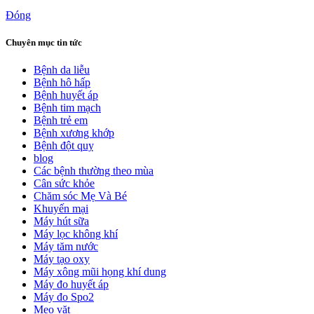
Đóng
Chuyên mục tin tức
Bệnh da liễu
Bệnh hô hấp
Bệnh huyết áp
Bệnh tim mạch
Bệnh trẻ em
Bệnh xương khớp
Bệnh đột quỵ
blog
Các bệnh thường theo mùa
Cân sức khỏe
Chăm sóc Mẹ Và Bé
Khuyến mại
Máy hút sữa
Máy lọc không khí
Máy tăm nước
Máy tạo oxy
Máy xông mũi họng khí dung
Máy đo huyết áp
Máy đo Spo2
Mẹo vặt