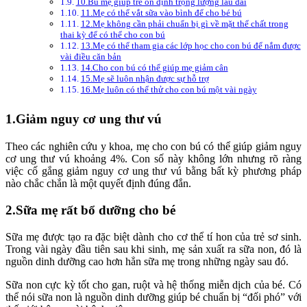
10.Bú mẹ giúp trẻ ổn định trọng lượng lâu dài
11.Mẹ có thể vắt sữa vào bình để cho bé bú
12.Mẹ không cần phải chuẩn bị gì về mặt thể chất trong
thai kỳ để có thể cho con bú
13.Mẹ có thể tham gia các lớp học cho con bú để nắm được
vài điều căn bản
14.Cho con bú có thể giúp mẹ giảm cân
15.Mẹ sẽ luôn nhận được sự hỗ trợ
16.Mẹ luôn có thể thử cho con bú một vài ngày
1.Giảm nguy cơ ung thư vú
Theo các nghiên cứu y khoa, mẹ cho con bú có thể giúp giảm nguy
cơ ung thư vú khoảng 4%. Con số này không lớn nhưng rõ ràng
việc cố gắng giảm nguy cơ ung thư vú bằng bất kỳ phương pháp
nào chắc chắn là một quyết định đúng đắn.
2.Sữa mẹ rất bổ dưỡng cho bé
Sữa mẹ được tạo ra đặc biệt dành cho cơ thể tí hon của trẻ sơ sinh.
Trong vài ngày đầu tiên sau khi sinh, mẹ sản xuất ra sữa non, đó là
nguồn dinh dưỡng cao hơn hẳn sữa mẹ trong những ngày sau đó.
Sữa non cực kỳ tốt cho gan, ruột và hệ thống miễn dịch của bé. Có
thể nói sữa non là nguồn dinh dưỡng giúp bé chuẩn bị “đối phó” với