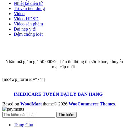
Nhiệt kế điện tử
Tư vấn tiêu dùng
Video
Video HDSD
Video sản phẩm
Đai nẹp y tế
Đệm chống loét
ĐĂNG KÝ EMAIL NHẬN BẢN TIN SỨC KHỎE,
KHUYẾN MẠI
Nhận mã giảm giá 50.000Đ – bản tin thông tin sức khỏe, khuyến
mại cập nhật.
[mc4wp_form id="74"]
IMEDICARE TUYỂN ĐẠI LÝ BÁN HÀNG
Based on
WoodMart
theme© 2026
WooCommerce Themes
.
Tìm kiếm
Trang Chủ