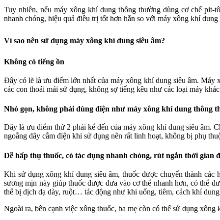
Tuy nhiên, nếu máy xông khí dung thông thường dùng cơ chế pit-t
nhanh chóng, hiệu quả điều trị tốt hơn hẳn so với máy xông khí dun
Vì sao nên sử dụng máy xông khí dung siêu âm?
Không có tiếng ồn
Đây có lẽ là ưu điểm lớn nhất của máy xông khí dung siêu âm. Máy 
các con thoải mái sử dụng, không sợ tiếng kêu như các loại máy kh
Nhỏ gọn, không phải dùng điện như máy xông khí dung thông 
Đây là ưu điểm thứ 2 phải kể đến của máy xông khí dung siêu âm. C
ngoằng dây cắm điện khi sử dụng nên rất linh hoạt, không bị phụ thu
Dễ hấp thụ thuốc, có tác dụng nhanh chóng, rút ngắn thời gian đi
Khi sử dụng xông khí dung siêu âm, thuốc được chuyển thành các hạ
sương mịn này giúp thuốc được đưa vào cơ thể nhanh hơn, có thể đưa
thể bị dịch dạ dày, ruột… tác động như khi uống, tiêm, cách khí dung
Ngoài ra, bên cạnh việc xông thuốc, ba mẹ còn có thể sử dụng xông kh