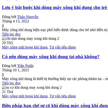
Lưu ý bắt buộc khi dùng máy xông khí dung cho trẻ
Đăng bởi
Thảo Nguyễn
Tháng 4 13, 2022
0
Máy xông khí dung hiện nay phổ biến được dùng cho trẻ nhỏ điều trị
Tiếp tục đọc
29
Th5
Máy xông mũi họng khí dung
,
Tư vấn tiêu dùng
Có nên dùng máy xông khí dung tại nhà không?
Đăng bởi
Trần Ngân
Tháng 10 1, 2021
0
Máy xông khí dung là thiết bị thường thấy tại các phòng khám tai – m
Tiếp tục đọc
21
Th4
Máy xông mũi họng khí dung
,
Tư vấn tiêu dùng
Biện pháp hạn chế sự cố khi dùng máy xông khí dun