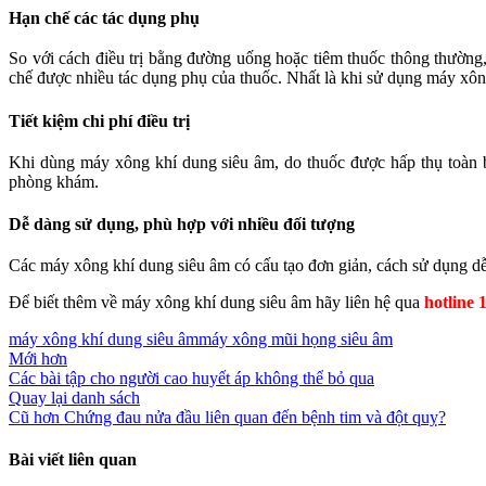
Hạn chế các tác dụng phụ
So với cách điều trị bằng đường uống hoặc tiêm thuốc thông thường,
chế được nhiều tác dụng phụ của thuốc. Nhất là khi sử dụng máy xôn
Tiết kiệm chi phí điều trị
Khi dùng máy xông khí dung siêu âm, do thuốc được hấp thụ toàn bộ
phòng khám.
Dễ dàng sử dụng, phù hợp với nhiều đối tượng
Các máy xông khí dung siêu âm có cấu tạo đơn giản, cách sử dụng dễ 
Để biết thêm về máy xông khí dung siêu âm hãy liên hệ qua
hotline 
máy xông khí dung siêu âm
máy xông mũi họng siêu âm
Mới hơn
Các bài tập cho người cao huyết áp không thể bỏ qua
Quay lại danh sách
Cũ hơn
Chứng đau nửa đầu liên quan đến bệnh tim và đột quỵ?
Bài viết liên quan