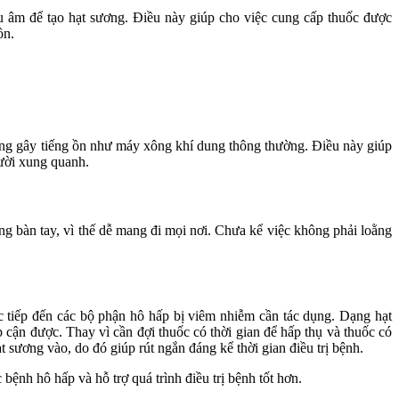
 âm để tạo hạt sương. Điều này giúp cho việc cung cấp thuốc được
ồn.
ông gây tiếng ồn như máy xông khí dung thông thường. Điều này giúp
ười xung quanh.
 bàn tay, vì thế dễ mang đi mọi nơi. Chưa kể việc không phải loằng
c tiếp đến các bộ phận hô hấp bị viêm nhiễm cần tác dụng. Dạng hạt
cận được. Thay vì cần đợi thuốc có thời gian để hấp thụ và thuốc có
 sương vào, do đó giúp rút ngắn đáng kể thời gian điều trị bệnh.
ệnh hô hấp và hỗ trợ quá trình điều trị bệnh tốt hơn.