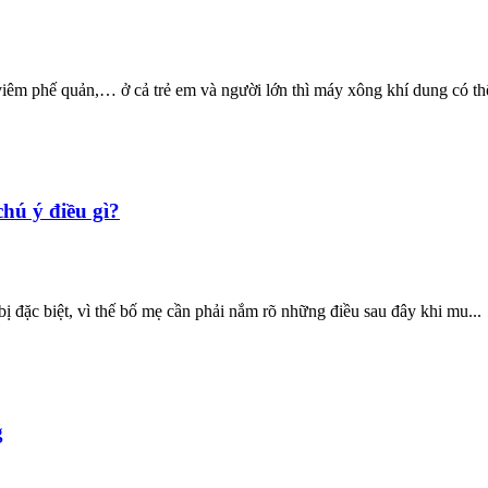
iêm phế quản,… ở cả trẻ em và người lớn thì máy xông khí dung có thể
hú ý điều gì?
bị đặc biệt, vì thế bố mẹ cần phải nắm rõ những điều sau đây khi mu...
g