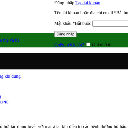
Đăng nhập
Tạo tài khoản
Tên tài khoản hoặc địa chỉ email
*
Bắt b
Mật khẩu
*
Bắt buộc
Đăng nhập
e mẹ và bé
Quên mật khẩu?
Ghi nhớ tôi
g khí dung
í
LINE
ỏ bởi tác dụng tuyệt vời mang lại khi điều trị các bệnh đường hô h