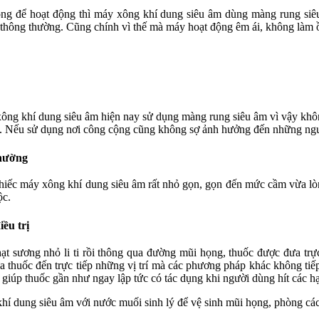
ông để hoạt động thì máy xông khí dung siêu âm dùng màng rung siêu
g thông thường. Cũng chính vì thế mà máy hoạt động êm ái, không làm 
xông khí dung siêu âm hiện nay sử dụng màng rung siêu âm vì vậy kh
ác. Nếu sử dụng nơi công cộng cũng không sợ ảnh hưởng đến những ng
thường
hiếc máy xông khí dung siêu âm rất nhỏ gọn, gọn đến mức cầm vừa lòng
ộc.
ều trị
t sương nhỏ li ti rồi thông qua đường mũi họng, thuốc được đưa trự
 thuốc đến trực tiếp những vị trí mà các phương pháp khác không tiếp 
 giúp thuốc gần như ngay lập tức có tác dụng khi người dùng hít các hạt
í dung siêu âm với nước muối sinh lý để vệ sinh mũi họng, phòng các b