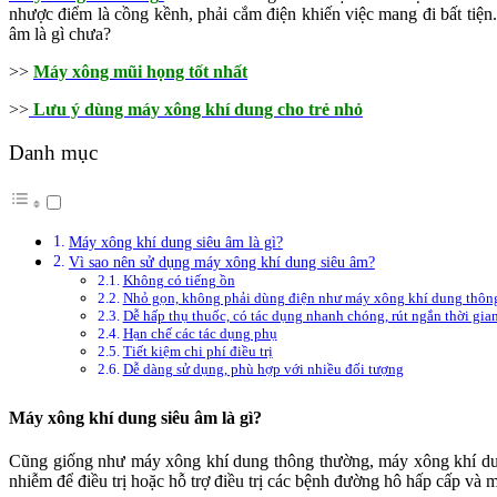
nhược điểm là cồng kềnh, phải cắm điện khiến việc mang đi bất tiện
âm là gì chưa?
>>
Máy xông mũi họng tốt nhất
>>
Lưu ý dùng máy xông khí dung cho trẻ nhỏ
Danh mục
Máy xông khí dung siêu âm là gì?
Vì sao nên sử dụng máy xông khí dung siêu âm?
Không có tiếng ồn
Nhỏ gọn, không phải dùng điện như máy xông khí dung thôn
Dễ hấp thụ thuốc, có tác dụng nhanh chóng, rút ngắn thời gian
Hạn chế các tác dụng phụ
Tiết kiệm chi phí điều trị
Dễ dàng sử dụng, phù hợp với nhiều đối tượng
Máy xông khí dung siêu âm là gì?
Cũng giống như máy xông khí dung thông thường, máy xông khí dung s
nhiễm để điều trị hoặc hỗ trợ điều trị các bệnh đường hô hấp cấp v