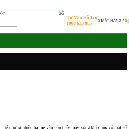
uộc
Tư Vấn Hỗ Trợ
0
MẶT HÀNG
/
0
1900 633 985
ấp. Thế nhưng nhiều ba mẹ vẫn còn thấy máy xông khí dung có một số