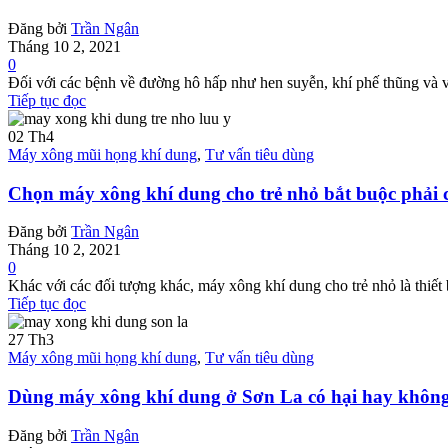
Đăng bởi
Trần Ngân
Tháng 10 2, 2021
0
Đối với các bệnh về đường hô hấp như hen suyễn, khí phế thũng và v
Tiếp tục đọc
02
Th4
Máy xông mũi họng khí dung
,
Tư vấn tiêu dùng
Chọn máy xông khí dung cho trẻ nhỏ bắt buộc phải c
Đăng bởi
Trần Ngân
Tháng 10 2, 2021
0
Khác với các đối tượng khác, máy xông khí dung cho trẻ nhỏ là thiết 
Tiếp tục đọc
27
Th3
Máy xông mũi họng khí dung
,
Tư vấn tiêu dùng
Dùng máy xông khí dung ở Sơn La có hại hay khôn
Đăng bởi
Trần Ngân