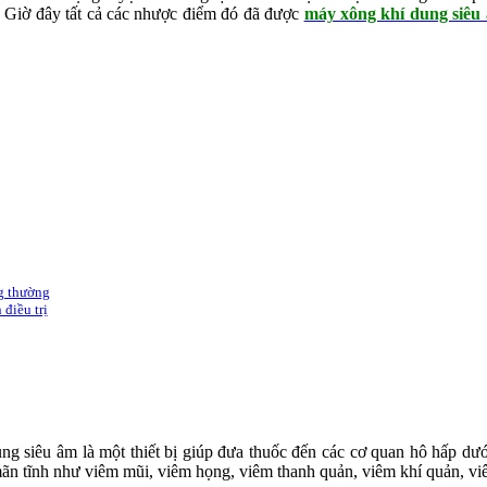
. Giờ đây tất cả các nhược điểm đó đã được
máy xông khí dung siêu
g thường
 điều trị
iêu âm là một thiết bị giúp đưa thuốc đến các cơ quan hô hấp dưới d
à mãn tĩnh như viêm mũi, viêm họng, viêm thanh quản, viêm khí quản,