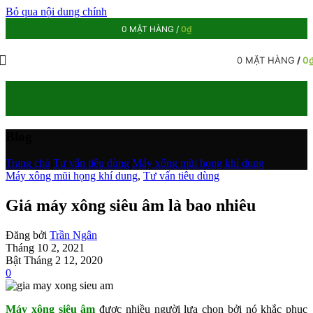
Bỏ qua nội dung chính
0
MẶT HÀNG
/
0
₫
0
MẶT HÀNG
/
0
Blog
Trang chủ
/
Tư vấn tiêu dùng
/
Máy xông mũi họng khí dung
Máy xông mũi họng khí dung
,
Tư vấn tiêu dùng
Giá máy xông siêu âm là bao nhiêu
Đăng bởi
Trần Ngân
Tháng 10 2, 2021
Bật Tháng 2 12, 2020
0
Máy xông siêu âm
được nhiều người lựa chọn bởi nó khắc phục