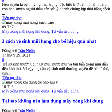
Hen suyễn là bệnh lý nghiêm trọng, đặc biệt là ở trẻ nhỏ. Khi trẻ bị
cơn hen suyễn người thân cần xử lý nhanh chóng kịp thời bằng cách
...
Tiếp tục đọc
09
Th7
Máy xông mũi họng khí dung
,
Tư vấn tiêu dùng
3 cách vệ sinh mũi họng cho bé hiệu quả nhất
Đăng bởi
Trần Ngân
Tháng 9 29, 2021
0
Trẻ sơ sinh thường bị ngạt mũi, nước mũi và bụi bẩn trong mũi đẫn
đến khó thở. Vì vậy mẹ cần vệ sinh mũi thường xuyên để bé dễ thở,
cũn...
Tiếp tục đọc
10
Th6
Máy xông mũi họng khí dung
,
Tư vấn tiêu dùng
Tại sao không nên lạm dụng máy xông khí dung
Đăng bởi
Trần Ngân