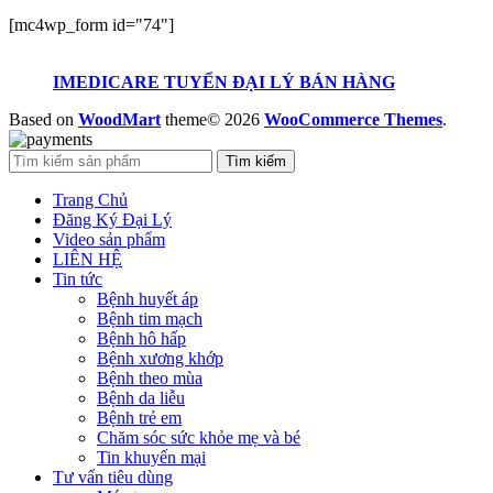
[mc4wp_form id="74"]
IMEDICARE TUYỂN ĐẠI LÝ BÁN HÀNG
Based on
WoodMart
theme© 2026
WooCommerce Themes
.
Tìm kiếm
Trang Chủ
Đăng Ký Đại Lý
Video sản phẩm
LIÊN HỆ
Tin tức
Bệnh huyết áp
Bệnh tim mạch
Bệnh hô hấp
Bệnh xương khớp
Bệnh theo mùa
Bệnh da liễu
Bệnh trẻ em
Chăm sóc sức khỏe mẹ và bé
Tin khuyến mại
Tư vấn tiêu dùng