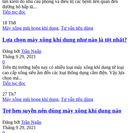
tìm kiếm do nhu cầu phòng và điều trị các bệnh liên quan đến
đường hô hấp tă...
Tiếp tục đọc
18
Th8
Máy xông mũi họng khí dung
,
Tư vấn tiêu dùng
Lựa chọn máy xông khí dung như nào là tốt nhất?
Đăng bởi
Trần Ngân
Tháng 9 29, 2021
0
Trên thị trường hiện nay có nhiều loại máy xông khí dung từ loại
cao cấp xông siêu âm đến các loại thông dụng cắm điện. Vậy lựa
chọn má...
Tiếp tục đọc
27
Th7
Máy xông mũi họng khí dung
,
Tư vấn tiêu dùng
Trẻ hen suyễn nên dùng máy xông khí dung nào
Đăng bởi
Trần Ngân
Tháng 9 29, 2021
0