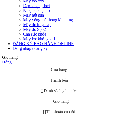
Máy tạo oxy
Đệm chống loét
Nhiệt kế điện tử
Máy hút sữa
Máy xông mũi họng khí dung
Máy đo huyết áp
Máy đo Spo2
Cân sức khỏe
Máy lọc không khí
ĐĂNG KÝ BẢO HÀNH ONLINE
Đăng nhập / đăng ký
Giỏ hàng
Đóng
Cửa hàng
Thanh bên
Danh sách yêu thích
Giỏ hàng
Tài khoản của tôi