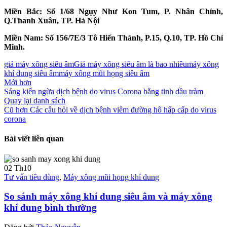
Miền Bắc: Số 1/68 Ngụy Như Kon Tum, P. Nhân Chính,
Q.Thanh Xuân, TP. Hà Nội
Miền Nam: Số 156/7E/3 Tô Hiến Thành, P.15, Q.10, TP. Hồ Chí
Minh.
giá máy xông siêu âm
Giá máy xông siêu âm là bao nhiêu
máy xông
khí dung siêu âm
máy xông mũi họng siêu âm
Mới hơn
Sáng kiến ngừa dịch bệnh do virus Corona bằng tinh dầu tràm
Quay lại danh sách
Cũ hơn
Các câu hỏi về dịch bệnh viêm đường hô hấp cấp do virus
corona
Bài viết liên quan
02
Th10
Tư vấn tiêu dùng
,
Máy xông mũi họng khí dung
So sánh máy xông khí dung siêu âm và máy xông
khí dung bình thường