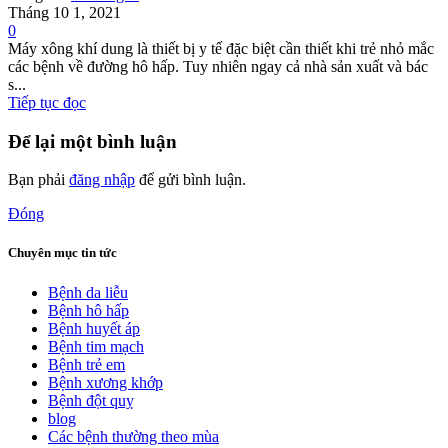
Tháng 10 1, 2021
0
Máy xông khí dung là thiết bị y tế đặc biệt cần thiết khi trẻ nhỏ mắc
các bệnh về đường hô hấp. Tuy nhiên ngay cả nhà sản xuất và bác
s...
Tiếp tục đọc
Để lại một bình luận
Bạn phải
đăng nhập
để gửi bình luận.
Đóng
Chuyên mục tin tức
Bệnh da liễu
Bệnh hô hấp
Bệnh huyết áp
Bệnh tim mạch
Bệnh trẻ em
Bệnh xương khớp
Bệnh đột quỵ
blog
Các bệnh thường theo mùa