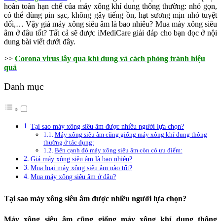
hoàn toàn hạn chế của máy xông khí dung thông thường: nhỏ gọn,
có thể dùng pin sạc, không gây tiếng ồn, hạt sương mịn nhỏ tuyệt
đối,… Vậy giá máy xông siêu âm là bao nhiêu? Mua máy xông siêu
âm ở đâu tốt? Tất cả sẽ được iMediCare giải đáp cho bạn đọc ở nội
dung bài viết dưới đây.
>>
Corona virus lây qua khí dung và cách phòng tránh hiệu
quả
Danh mục
Tại sao máy xông siêu âm được nhiều người lựa chọn?
Máy xông siêu âm cũng giống máy xông khí dung thông
thường ở tác dụng:
Bên cạnh đó máy xông siêu âm còn có ưu điểm:
Giá máy xông siêu âm là bao nhiêu?
Mua loại máy xông siêu âm nào tốt?
Mua máy xông siêu âm ở đâu?
Tại sao máy xông siêu âm được nhiều người lựa chọn?
Máy xông siêu âm cũng giống máy xông khí dung thông