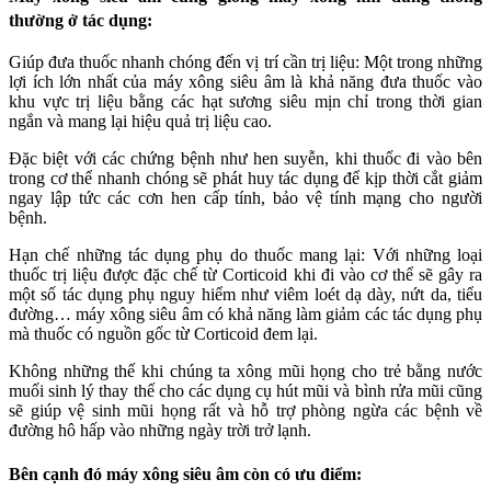
thường ở tác dụng:
Giúp đưa thuốc nhanh chóng đến vị trí cần trị liệu: Một trong những
lợi ích lớn nhất của máy xông siêu âm là khả năng đưa thuốc vào
khu vực trị liệu bằng các hạt sương siêu mịn chỉ trong thời gian
ngắn và mang lại hiệu quả trị liệu cao.
Đặc biệt với các chứng bệnh như hen suyễn, khi thuốc đi vào bên
trong cơ thể nhanh chóng sẽ phát huy tác dụng để kịp thời cắt giảm
ngay lập tức các cơn hen cấp tính, bảo vệ tính mạng cho người
bệnh.
Hạn chế những tác dụng phụ do thuốc mang lại: Với những loại
thuốc trị liệu được đặc chế từ Corticoid khi đi vào cơ thể sẽ gây ra
một số tác dụng phụ nguy hiểm như viêm loét dạ dày, nứt da, tiểu
đường… máy xông siêu âm có khả năng làm giảm các tác dụng phụ
mà thuốc có nguồn gốc từ Corticoid đem lại.
Không những thế khi chúng ta xông mũi họng cho trẻ bằng nước
muối sinh lý thay thế cho các dụng cụ hút mũi và bình rửa mũi cũng
sẽ giúp vệ sinh mũi họng rất và hỗ trợ phòng ngừa các bệnh về
đường hô hấp vào những ngày trời trở lạnh.
Bên cạnh đó máy xông siêu âm còn có ưu điểm: