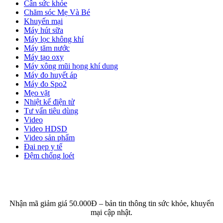
Cân sức khỏe
Chăm sóc Mẹ Và Bé
Khuyến mại
Máy hút sữa
Máy lọc không khí
Máy tăm nước
Máy tạo oxy
Máy xông mũi họng khí dung
Máy đo huyết áp
Máy đo Spo2
Mẹo vặt
Nhiệt kế điện tử
Tư vấn tiêu dùng
Video
Video HDSD
Video sản phẩm
Đai nẹp y tế
Đệm chống loét
ĐĂNG KÝ EMAIL NHẬN BẢN TIN SỨC KHỎE,
KHUYẾN MẠI
Nhận mã giảm giá 50.000Đ – bản tin thông tin sức khỏe, khuyến
mại cập nhật.