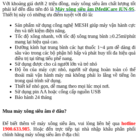
Với khoảng giá dưới 2 triệu đồng, máy xông siêu âm chất lượng tốt
phải kể đến đầu tiên đó là
Máy xông siêu âm iMediCare iUN-9S
.
Thiết bị này có những ưu điểm tuyệt vời đó là:
Sản phẩm sử dụng công nghệ MESH giúp máy vận hành cực
êm và tiết kiệm điện năng.
Tốc độ xông nhanh, với tốc độ xông trung bình ≥0.25ml/phút
mang lại hiệu quả cao.
Đường kính hạt trung bình các hạt thuốc 1~4 µm dễ dàng đi
sâu vào trong các bộ phận hô hấp và phát huy tối đa hiệu quả
điều trị tại từng tiểu phế nang.
Sử dụng được cho cả người lớn và trẻ nhỏ
Độ ồn của máy cực nhỏ, người sử dụng hoàn toàn có thể
thoải mái vận hành máy mà không phải lo lắng về tiếng ồn
trong quá trình sử dụng.
Thiết kế nhỏ gọn, dễ mang theo mọi lúc mọi nơi.
Sử dụng pin AA hoặc cổng cấp nguồn USB
Bảo hành 24 tháng
Mua máy xông siêu âm ở đâu?
Để biết thêm về máy xông siêu âm, vui lòng liên hệ qua
hotline
1900.633.985
. Hoặc đến trực tiếp tại nhà nhập khẩu phân phối
chính hãng máy xông siêu âm ở địa chỉ: