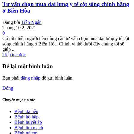
Tư vấn chọn mua đai lưng y tế cột sống chính hãng
ở Biên Hòa
Đăng bởi
Trần Ngân
Tháng 10 2, 2021
0
Có rất nhiều người tiêu dùng cần tư vấn chọn mua đai lưng y tế cột
sống chính hãng ở Biên Hòa. Chính vì thế dưới đây chúng tôi sẽ
giúp ...
Tiếp tục đọc
Để lại một bình luận
Bạn phải
đăng nhập
để gửi bình luận.
Đóng
Chuyên mục tin tức
Bệnh da liễu
Bệnh hô hấp
Bệnh huyết áp
Bệnh tim mạch
Bệnh trẻ em