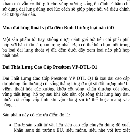
khám mà vẫn có thể giữ cho vùng xương sống ổn định. Chăm chỉ
sử dụng đai lưng đúng nơi lúc cách sẽ giúp phục hồi và điều chỉnh
các khớp dần dần.
Mua đai lưng thoát vị đĩa đệm Bình Dương loại nào tốt?
Một sản phẩm tốt hay không được đánh giá bởi tiêu chí phải phù
hợp với bản thân là quan trọng nhất. Bạn có thể lựa chọn một trong
ba loại đai lưng thoát vị đĩa đệm dưới đây xem loại nào phù hợp
nhất nhé:
Đai Thắt Lưng Cao Cấp Presitom VP-ĐTL-Q1
Đai Thắt Lưng Cao Cấp Presitom VP-ĐTL-Q1 là loại đai cao cấp
dự phòng tổn thương cốt sống thắng lưng ở một số đối tượng như bị
viêm, thoái hóa các xương khớp cột sống, chấn thương cốt sống
vùng thắt lưng, hỗ trợ sau khi kéo nắn cột sống thắt lưng hay đau
nhức cột sống cấp tình khi vận động sai tư thế hoặc mang vác
nặng…
Sản phẩm này có các ưu điểm đó là:
Được sản xuất từ vật liệu siêu cao cấp chuyên dùng để xuất
khẩu sang thị trường EU, siêu mỏng, siêu nhẹ với lực xiết