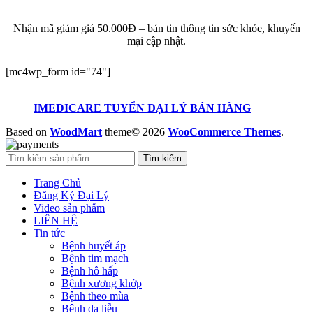
KHUYẾN MẠI
Nhận mã giảm giá 50.000Đ – bản tin thông tin sức khỏe, khuyến
mại cập nhật.
[mc4wp_form id="74"]
IMEDICARE TUYỂN ĐẠI LÝ BÁN HÀNG
Based on
WoodMart
theme© 2026
WooCommerce Themes
.
Tìm kiếm
Trang Chủ
Đăng Ký Đại Lý
Video sản phẩm
LIÊN HỆ
Tin tức
Bệnh huyết áp
Bệnh tim mạch
Bệnh hô hấp
Bệnh xương khớp
Bệnh theo mùa
Bệnh da liễu