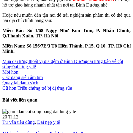
hỗ trợ giao hàng nhanh nhất tận nơi tại Bình Dương nhé.
Hoặc nếu muốn đến tận nơi để trải nghiệm sản phẩm thì có thể qua
hai địa chỉ chính hãng sau:
Miền Bắc: Số 1/68 Ngụy Như Kon Tum, P. Nhân Chính,
Q.Thanh Xuân, TP. Hà Nội
Miền Nam: Số 156/7E/3 Tô Hiến Thành, P.15, Q.10, TP. Hồ Chí
Minh.
Mua đai lưng thoát vị đĩa đệm ở Bình Dương
đai lưng bảo vệ cột
sống
Đai lưng y tế
Mới hơn
Các dạng siêu âm tim
Quay lại danh sách
Cũ hơn
Triệu chứng trẻ bị dị ứng sữa
Bài viết liên quan
20
Th12
Tư vấn tiêu dùng
,
Đai nẹp y tế