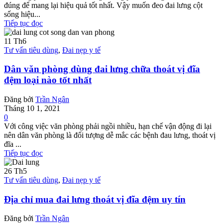
đúng để mang lại hiệu quả tốt nhất. Vậy muốn đeo đai lưng cột
sống hiệu...
Tiếp tục đọc
11
Th6
Tư vấn tiêu dùng
,
Đai nẹp y tế
Dân văn phòng dùng đai lưng chữa thoát vị đĩa
đệm loại nào tốt nhất
Đăng bởi
Trần Ngân
Tháng 10 1, 2021
0
Với công việc văn phòng phải ngồi nhiều, hạn chế vận động đi lại
nên dân văn phòng là đối tượng dễ mắc các bệnh đau lưng, thoát vị
đĩa ...
Tiếp tục đọc
26
Th5
Tư vấn tiêu dùng
,
Đai nẹp y tế
Địa chỉ mua đai lưng thoát vị đĩa đệm uy tín
Đăng bởi
Trần Ngân