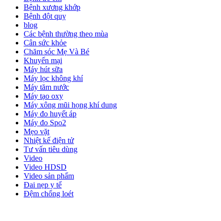
Bệnh xương khớp
Bệnh đột quỵ
blog
Các bệnh thường theo mùa
Cân sức khỏe
Chăm sóc Mẹ Và Bé
Khuyến mại
Máy hút sữa
Máy lọc không khí
Máy tăm nước
Máy tạo oxy
Máy xông mũi họng khí dung
Máy đo huyết áp
Máy đo Spo2
Mẹo vặt
Nhiệt kế điện tử
Tư vấn tiêu dùng
Video
Video HDSD
Video sản phẩm
Đai nẹp y tế
Đệm chống loét
ĐĂNG KÝ EMAIL NHẬN BẢN TIN SỨC KHỎE,