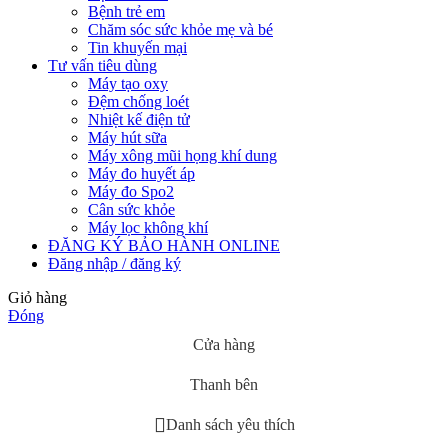
Bệnh trẻ em
Chăm sóc sức khỏe mẹ và bé
Tin khuyến mại
Tư vấn tiêu dùng
Máy tạo oxy
Đệm chống loét
Nhiệt kế điện tử
Máy hút sữa
Máy xông mũi họng khí dung
Máy đo huyết áp
Máy đo Spo2
Cân sức khỏe
Máy lọc không khí
ĐĂNG KÝ BẢO HÀNH ONLINE
Đăng nhập / đăng ký
Giỏ hàng
Đóng
Cửa hàng
Thanh bên
Danh sách yêu thích