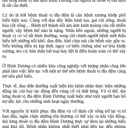
đai lưng thoát vị đĩa đệm Bình Dương cho người bị thoát vị đĩa đệm
là rất cần thiết.
Lý do là bởi bệnh thoát vị đĩa đệm là căn bệnh xương khớp phổ
biến hiện nay. Cùng với đau dây thần kinh tọa, gai cột sống, thoái
hóa cột sống… Bệnh trở thành nỗi ám ảnh kinh hoàng của rất nhiều
người, vậy bệnh thế nào là nặng. Nhìn bên ngoài, những người bị
thoát vị có vẻ rất bình thường, song chỉ chính người bệnh mới thấu
hiểu hết những nỗi khổ, đau đớn, khó chịu mà căn bệnh này gây ra.
Nếu không điều trị kịp thời, nguy cơ biến chứng như xơ hóa khớp
xương, teo cơ, bán thân bất toại hay liệt là điều hoàn toàn có thể xảy
ra.
Ở Bình Dương có nhiều khu công nghiệp với lượng nhân công lớn
phải làm việc liên tục với một tư thế nên bệnh thoát vị đĩa đệm càng
trở nên phổ biến.
Thực tế, đau đớn thường xuất hiện khi bệnh nhân thực hiện những
động tác cúi hay tác động đến vùng cổ và thắt lưng. Và vì thế, đai
lưng thoát vị đĩa đệm Bình Dương xuất hiện như một người bạn hỗ
trợ đắc lực cho những sinh hoạt ngày thường.
Với nguyên lý khôi phục đĩa đệm và cố định cột sống trở lại vị trí
ban đầu, ngăn chặn những tổn thương có thể xảy ra khi vận động,
đai lưng thoát vị đĩa đệm Bình Dương thực sự đem lại những hiệu
quả khá tốt. Bệnh nhân không nhất thiết phải liên tục đến phòng