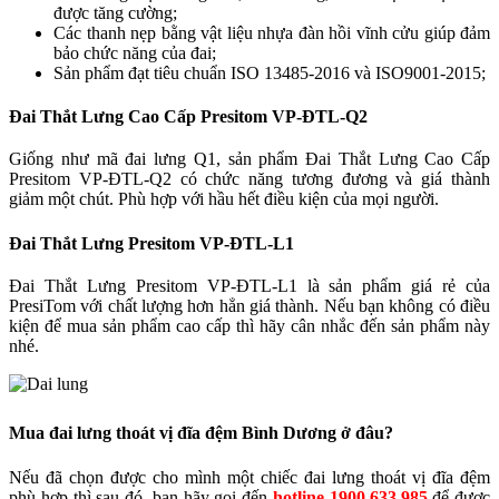
được tăng cường;
Các thanh nẹp bằng vật liệu nhựa đàn hồi vĩnh cửu giúp đảm
bảo chức năng của đai;
Sản phẩm đạt tiêu chuẩn ISO 13485-2016 và ISO9001-2015;
Đai Thắt Lưng Cao Cấp Presitom VP-ĐTL-Q2
Giống như mã đai lưng Q1, sản phẩm Đai Thắt Lưng Cao Cấp
Presitom VP-ĐTL-Q2 có chức năng tương đương và giá thành
giảm một chút. Phù hợp với hầu hết điều kiện của mọi người.
Đai Thắt Lưng Presitom VP-ĐTL-L1
Đai Thắt Lưng Presitom VP-ĐTL-L1 là sản phẩm giá rẻ của
PresiTom với chất lượng hơn hẳn giá thành. Nếu bạn không có điều
kiện để mua sản phẩm cao cấp thì hãy cân nhắc đến sản phẩm này
nhé.
Mua đai lưng thoát vị đĩa đệm Bình Dương ở đâu?
Nếu đã chọn được cho mình một chiếc đai lưng thoát vị đĩa đệm
phù hợp thì sau đó, bạn hãy gọi đến
hotline 1900.633.985
để được