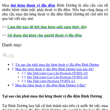
Mua
đai lưng thoát vị đĩa đệm
Bình Dương là nhu cầu của rất
nhiều bệnh nhân mắc phải thoát vị đĩa đệm. Nếu bạn cũng đang có
nhu cầu mua đai lưng thoát vị đĩa đệm Bình Dương thì chớ nên bỏ
qua bài viết này nhé.
>>
Làm thế nào để hết đau lưng mỗi sáng thức dậy
>>
Sử dụng đai lưng cho người thoát vị đĩa đệm
Danh mục
Tại sao cần phải mua đai lưng thoát vị đĩa đệm Bình Dương
Mua đai lưng thoát vị đĩa đệm Bình Dương loại nào tốt?
Đai Thắt Lưng Cao Cấp Presitom VP-ĐTL-Q1
Đai Thắt Lưng Cao Cấp Presitom VP-ĐTL-Q2
Đai Thắt Lưng Presitom VP-ĐTL-L1
Mua đai lưng thoát vị đĩa đệm Bình Dương ở đâu?
Tại sao cần phải mua đai lưng thoát vị đĩa đệm Bình Dương
Tại Bình Dương hay bất cứ tỉnh thành nào trên cả nước thì việc mua