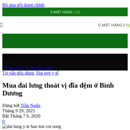
Bỏ qua nội dung chính
0
MẶT HÀNG
/
0
₫
0
MẶT HÀNG
/
0
Blog
Trang chủ
/
Tư vấn tiêu dùng
Tư vấn tiêu dùng
,
Đai nẹp y tế
Mua đai lưng thoát vị đĩa đệm ở Bình
Dương
Đăng bởi
Trần Ngân
Tháng 9 29, 2021
Bật Tháng 7 6, 2020
0