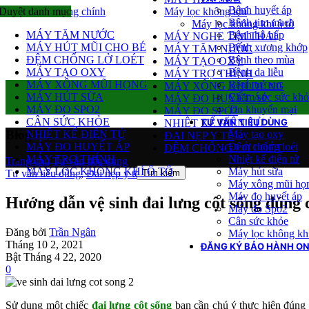
Bệnh huyết áp
Duyệt danh mục
Bỏ qua nội dung chính
Máy lọc không khí
Bệnh tim mạch
Máy lọc không khí ô tô
MÁY TĂM NƯỚC
Bệnh hô hấp
MÁY NGHE TIM THAI
MÁY HÚT MŨI CHO BÉ
Bệnh xương khớp
MÁY TĂM NƯỚC
ĐỆM CHỐNG LỞ LOÉT
Bệnh theo mùa
MÁY TẠO OXY
MÁY TẠO OXY
Bệnh da liễu
MÁY TRỢ THÍNH
MÁY XÔNG MŨI HỌNG
Bệnh trẻ em
MÁY XÔNG KHÍ DUNG
MÁY HÚT SỮA
Chăm sóc sức khỏ
MÁY ĐO HUYẾT ÁP
MÁY ĐO SPO2
Tin khuyến mại
MÁY ĐO SPO2
CÂN SỨC KHỎE
TƯ VẤN TIÊU DÙNG
NHIỆT KẾ ĐIỆN TỬ
Blog
NHIỆT KẾ ĐIỆN TỬ
Máy tạo oxy
ĐAI NẸP Y TẾ
MÁY ĐO HUYẾT ÁP
Đệm chống loét
ĐỆM CHỐNG LỞ LOÉT
MÁY TRỢ THÍNH
Nhiệt kế điện tử
Trang chủ
/
Tư vấn tiêu dùng
MÁY LỌC KHÔNG KHÍ Ô TÔ
Máy hút sữa
Tìm kiếm
Tư vấn tiêu dùng
,
Đai nẹp y tế
Máy xông mũi họn
Máy đo huyết áp
Hướng dẫn vệ sinh đai lưng cột sống đúng 
Máy đo Spo2
Cân sức khỏe
Đăng bởi
Trần Ngân
Máy lọc không kh
Tháng 10 2, 2021
ĐĂNG KÝ BẢO HÀNH ON
Bật Tháng 4 22, 2020
0
Sử dụng một chiếc
đai lưng cột sống
bạn cần chú ý thực hiện đúng 