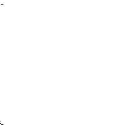
...
.
...