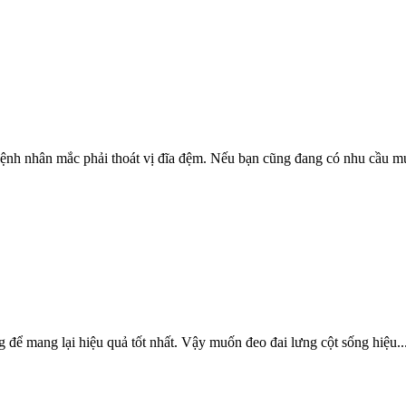
bệnh nhân mắc phải thoát vị đĩa đệm. Nếu bạn cũng đang có nhu cầu mu
 để mang lại hiệu quả tốt nhất. Vậy muốn đeo đai lưng cột sống hiệu..