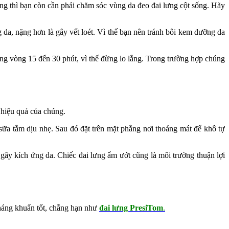
lưng thì bạn còn cần phải chăm sóc vùng da đeo đai lưng cột sống. Hãy
da, nặng hơn là gây vết loét. Vì thế bạn nên tránh bôi kem dưỡng da
ng vòng 15 đến 30 phút, vì thế đừng lo lắng. Trong trường hợp chúng
à hiệu quả của chúng.
ữa tắm dịu nhẹ. Sau đó đặt trên mặt phẳng nơi thoáng mát để khô tự
gây kích ứng da. Chiếc đai lưng ẩm ướt cũng là môi trường thuận lợi
kháng khuẩn tốt, chẳng hạn như
đai lưng PresiTom
.