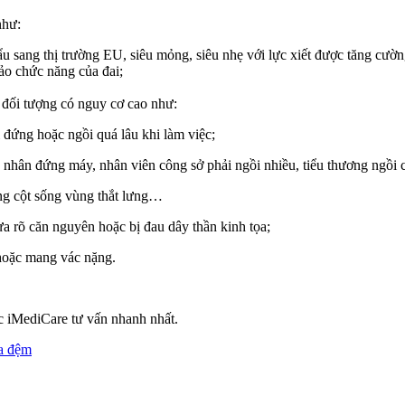
như:
ẩu sang thị trường EU, siêu mỏng, siêu nhẹ với lực xiết được tăng cườn
ảo chức năng của đai;
c đối tượng có nguy cơ cao như:
 đứng hoặc ngồi quá lâu khi làm việc;
ng nhân đứng máy, nhân viên công sở phải ngồi nhiều, tiểu thương ngồ
ng cột sống vùng thắt lưng…
a rõ căn nguyên hoặc bị đau dây thần kinh tọa;
 hoặc mang vác nặng.
 iMediCare tư vấn nhanh nhất.
ĩa đệm