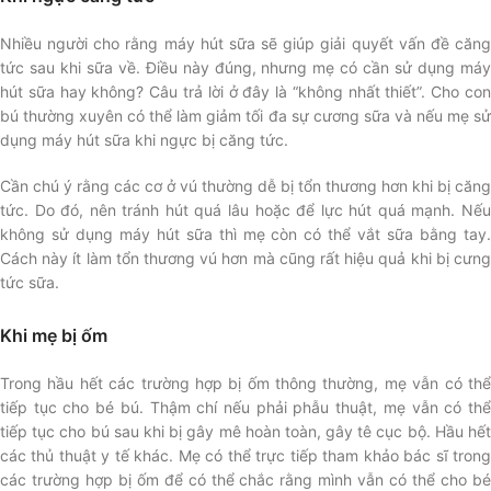
Nhiều người cho rằng máy hút sữa sẽ giúp giải quyết vấn đề căng
tức sau khi sữa về. Điều này đúng, nhưng mẹ có cần sử dụng máy
hút sữa hay không? Câu trả lời ở đây là “không nhất thiết”. Cho con
bú thường xuyên có thể làm giảm tối đa sự cương sữa và nếu mẹ sử
dụng máy hút sữa khi ngực bị căng tức.
Cần chú ý rằng các cơ ở vú thường dễ bị tổn thương hơn khi bị căng
tức. Do đó, nên tránh hút quá lâu hoặc để lực hút quá mạnh. Nếu
không sử dụng máy hút sữa thì mẹ còn có thể vắt sữa bằng tay.
Cách này ít làm tổn thương vú hơn mà cũng rất hiệu quả khi bị cưng
tức sữa.
Khi mẹ bị ốm
Trong hầu hết các trường hợp bị ốm thông thường, mẹ vẫn có thể
tiếp tục cho bé bú. Thậm chí nếu phải phẫu thuật, mẹ vẫn có thể
tiếp tục cho bú sau khi bị gây mê hoàn toàn, gây tê cục bộ. Hầu hết
các thủ thuật y tế khác. Mẹ có thể trực tiếp tham khảo bác sĩ trong
các trường hợp bị ốm để có thể chắc rằng mình vẫn có thể cho bé