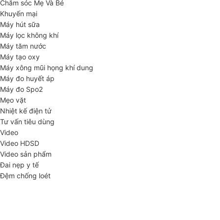
Chăm sóc Mẹ Và Bé
Khuyến mại
Máy hút sữa
Máy lọc không khí
Máy tăm nước
Máy tạo oxy
Máy xông mũi họng khí dung
Máy đo huyết áp
Máy đo Spo2
Mẹo vặt
Nhiệt kế điện tử
Tư vấn tiêu dùng
Video
Video HDSD
Video sản phẩm
Đai nẹp y tế
Đệm chống loét
ĐĂNG KÝ EMAIL NHẬN BẢN TIN SỨC KHỎE,
KHUYẾN MẠI