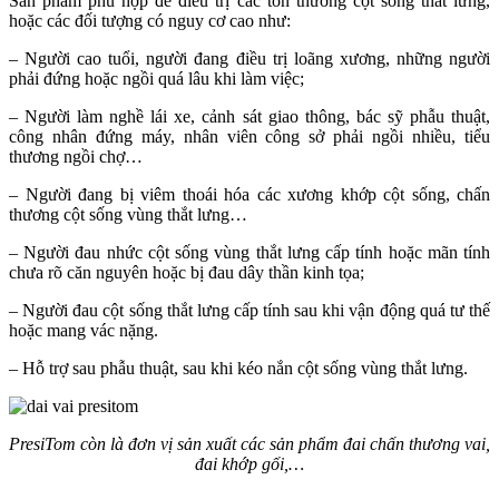
Sản phẩm phù hợp để điều trị các tổn thương cột sống thắt lưng,
hoặc các đối tượng có nguy cơ cao như:
– Người cao tuổi, người đang điều trị loãng xương, những người
phải đứng hoặc ngồi quá lâu khi làm việc;
– Người làm nghề lái xe, cảnh sát giao thông, bác sỹ phẫu thuật,
công nhân đứng máy, nhân viên công sở phải ngồi nhiều, tiểu
thương ngồi chợ…
– Người đang bị viêm thoái hóa các xương khớp cột sống, chấn
thương cột sống vùng thắt lưng…
– Người đau nhức cột sống vùng thắt lưng cấp tính hoặc mãn tính
chưa rõ căn nguyên hoặc bị đau dây thần kinh tọa;
– Người đau cột sống thắt lưng cấp tính sau khi vận động quá tư thế
hoặc mang vác nặng.
– Hỗ trợ sau phẫu thuật, sau khi kéo nắn cột sống vùng thắt lưng.
PresiTom còn là đơn vị sản xuất các sản phẩm đai chấn thương vai,
đai khớp gối,…