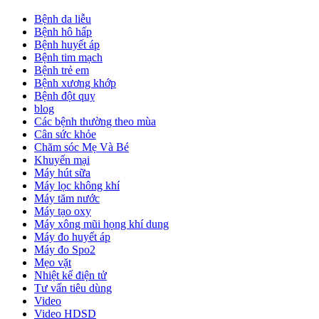
Bệnh da liễu
Bệnh hô hấp
Bệnh huyết áp
Bệnh tim mạch
Bệnh trẻ em
Bệnh xương khớp
Bệnh đột quỵ
blog
Các bệnh thường theo mùa
Cân sức khỏe
Chăm sóc Mẹ Và Bé
Khuyến mại
Máy hút sữa
Máy lọc không khí
Máy tăm nước
Máy tạo oxy
Máy xông mũi họng khí dung
Máy đo huyết áp
Máy đo Spo2
Mẹo vặt
Nhiệt kế điện tử
Tư vấn tiêu dùng
Video
Video HDSD