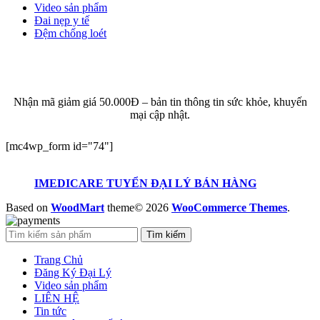
Video sản phẩm
Đai nẹp y tế
Đệm chống loét
ĐĂNG KÝ EMAIL NHẬN BẢN TIN SỨC KHỎE,
KHUYẾN MẠI
Nhận mã giảm giá 50.000Đ – bản tin thông tin sức khỏe, khuyến
mại cập nhật.
[mc4wp_form id="74"]
IMEDICARE TUYỂN ĐẠI LÝ BÁN HÀNG
Based on
WoodMart
theme© 2026
WooCommerce Themes
.
Tìm kiếm
Trang Chủ
Đăng Ký Đại Lý
Video sản phẩm
LIÊN HỆ
Tin tức