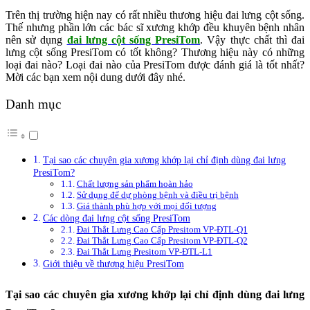
Trên thị trường hiện nay có rất nhiều thương hiệu đai lưng cột sống.
Thế nhưng phần lớn các bác sĩ xương khớp đều khuyên bệnh nhân
nên sử dụng
đai lưng cột sống PresiTom
. Vậy thực chất thì đai
lưng cột sống PresiTom có tốt không? Thương hiệu này có những
loại đai nào? Loại đai nào của PresiTom được đánh giá là tốt nhất?
Mời các bạn xem nội dung dưới đây nhé.
Danh mục
Tại sao các chuyên gia xương khớp lại chỉ định dùng đai lưng
PresiTom?
Chất lượng sản phẩm hoàn hảo
Sử dụng để dự phòng bệnh và điều trị bệnh
Giá thành phù hợp với mọi đối tượng
Các dòng đai lưng cột sống PresiTom
Đai Thắt Lưng Cao Cấp Presitom VP-ĐTL-Q1
Đai Thắt Lưng Cao Cấp Presitom VP-ĐTL-Q2
Đai Thắt Lưng Presitom VP-ĐTL-L1
Giới thiệu về thương hiệu PresiTom
Tại sao các chuyên gia xương khớp lại chỉ định dùng đai lưng