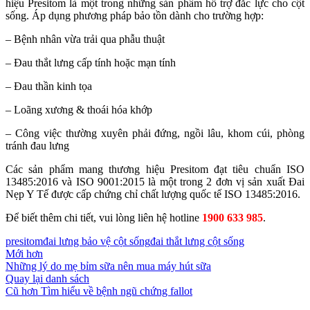
hiệu Presitom là một trong những sản phẩm hỗ trợ đắc lực cho cột
sống. Áp dụng phương pháp bảo tồn dành cho trường hợp:
– Bệnh nhân vừa trải qua phẫu thuật
– Đau thắt lưng cấp tính hoặc mạn tính
– Đau thần kinh tọa
– Loãng xương & thoái hóa khớp
– Công việc thường xuyên phải đứng, ngồi lâu, khom cúi, phòng
tránh đau lưng
Các sản phẩm mang thương hiệu Presitom đạt tiêu chuẩn ISO
13485:2016 và ISO 9001:2015 là một trong 2 đơn vị sản xuất Đai
Nẹp Y Tế được cấp chứng chỉ chất lượng quốc tế ISO 13485:2016.
Để biết thêm chi tiết, vui lòng liên hệ hotline
1900 633 985
.
presitom
đai lưng bảo vệ cột sống
đai thắt lưng cột sống
Mới hơn
Những lý do mẹ bỉm sữa nên mua máy hút sữa
Quay lại danh sách
Cũ hơn
Tìm hiểu về bệnh ngũ chứng fallot