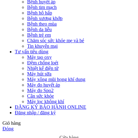
Bệnh huyết áp
Bệnh tim mạch
Bệnh hô hấp
Bệnh xương khớp
Bệnh theo mùa
Bệnh da liễu
Bệnh trẻ em
Chăm sóc sức khỏe mẹ và bé
Tin khuyến mại
Tư vấn tiêu dùng
Máy tạo oxy
Đệm chống loét
Nhiệt kế điện tử
Máy hút sữa
Máy xông mũi họng khí dung
Máy đo huyết áp
Máy đo Spo2
Cân sức khỏe
Máy lọc không khí
ĐĂNG KÝ BẢO HÀNH ONLINE
Đăng nhập / đăng ký
Giỏ hàng
Đóng
Cửa hàng