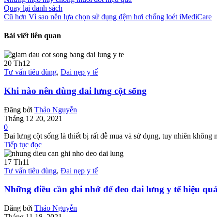
Quay lại danh sách
Cũ hơn
Vì sao nên lựa chọn sử dụng đệm hơi chống loét iMediCare
Bài viết liên quan
20
Th12
Tư vấn tiêu dùng
,
Đai nẹp y tế
Khi nào nên dùng đai lưng cột sống
Đăng bởi
Thảo Nguyễn
Tháng 12 20, 2021
0
Đai lưng cột sống là thiết bị rất dễ mua và sử dụng, tuy nhiên không 
Tiếp tục đọc
17
Th11
Tư vấn tiêu dùng
,
Đai nẹp y tế
Những điều cần ghi nhớ để đeo đai lưng y tế hiệu qu
Đăng bởi
Thảo Nguyễn
Tháng 11 18, 2021