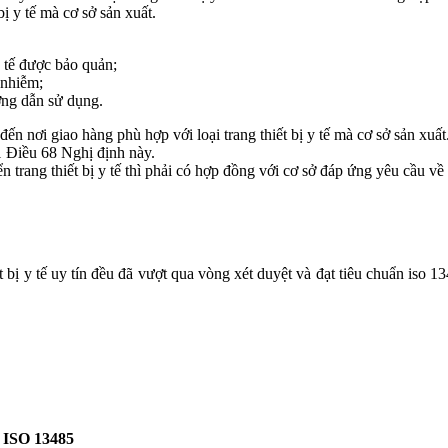
bị y tế mà cơ sở sản xuất.
y tế được bảo quản;
 nhiễm;
ớng dẫn sử dụng.
đến nơi giao hàng phù hợp với loại trang thiết bị y tế mà cơ sở sản xuất
1 Điều 68 Nghị định này.
rang thiết bị y tế thì phải có hợp đồng với cơ sở đáp ứng yêu cầu về k
 bị y tế uy tín đều đã vượt qua vòng xét duyệt và đạt tiêu chuẩn iso 13
n ISO 13485