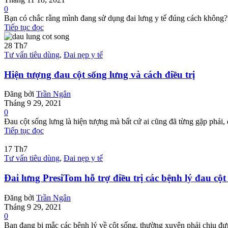
0
Bạn có chắc rằng mình đang sử dụng đai lưng y tế đúng cách không? H
Tiếp tục đọc
28
Th7
Tư vấn tiêu dùng
,
Đai nẹp y tế
Hiện tượng đau cột sống lưng và cách điều trị
Đăng bởi
Trần Ngân
Tháng 9 29, 2021
0
Đau cột sống lưng là hiện tượng mà bất cứ ai cũng đã từng gặp phải, 
Tiếp tục đọc
17
Th7
Tư vấn tiêu dùng
,
Đai nẹp y tế
Đai lưng PresiTom hỗ trợ điều trị các bệnh lý đau cột
Đăng bởi
Trần Ngân
Tháng 9 29, 2021
0
Bạn đang bị mắc các bệnh lý về cột sống, thường xuyên phải chịu đựn