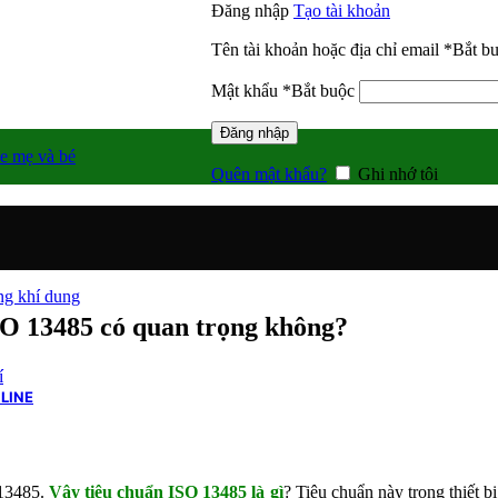
Đăng nhập
Tạo tài khoản
Tên tài khoản hoặc địa chỉ email
*
Bắt b
Mật khẩu
*
Bắt buộc
Đăng nhập
e mẹ và bé
Quên mật khẩu?
Ghi nhớ tôi
g khí dung
SO 13485 có quan trọng không?
í
LINE
O13485.
Vậy tiêu chuẩn ISO 13485 là gì
? Tiêu chuẩn này trong thiết 