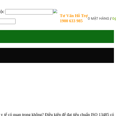
uộc
Tư Vấn Hỗ Trợ
0
MẶT HÀNG
/
0
1900 633 985
bị y tế có quan trọng không? Điều kiện để đạt tiêu chuẩn ISO 13485 có