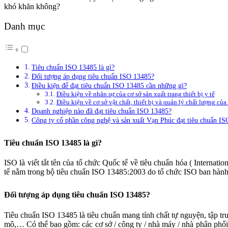
khó khăn không?
Danh mục
Tiêu chuẩn ISO 13485 là gì?
Đối tượng áp dụng tiêu chuẩn ISO 13485?
Điều kiện để đạt tiêu chuẩn ISO 13485 cần những gì?
Điều kiện về nhân sự của cơ sở sản xuất trang thiết bị y tế
Điều kiện về cơ sở vật chất, thiết bị và quản lý chất lượng của 
Doanh nghiệp nào đã đạt tiêu chuẩn ISO 13485?
Công ty cổ phần công nghệ và sản xuất Vạn Phúc đạt tiêu chuẩn I
Tiêu chuẩn ISO 13485 là gì?
ISO là viết tắt tên của tổ chức Quốc tế về tiêu chuẩn hóa ( Interna
tế nằm trong bộ tiêu chuẩn ISO 13485:2003 do tổ chức ISO ban hành
Đối tượng áp dụng tiêu chuẩn ISO 13485?
Tiêu chuẩn ISO 13485 là tiêu chuẩn mang tính chất tự nguyện, tập tr
mô,… Có thể bao gồm: các cơ sở / công ty / nhà máy / nhà phân phối,… 