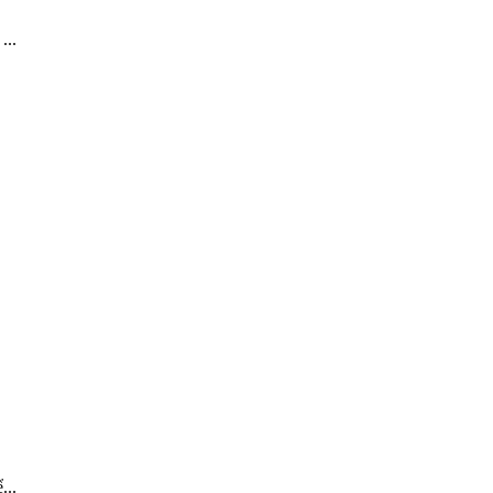
...
...