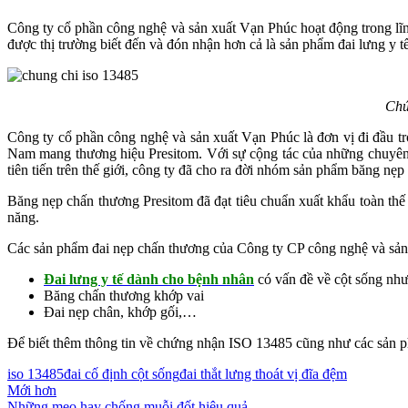
Công ty cổ phần công nghệ và sản xuất Vạn Phúc hoạt động trong lĩn
được thị trường biết đến và đón nhận hơn cả là sản phẩm đai lưng y 
Chứ
Công ty cổ phần công nghệ và sản xuất Vạn Phúc là đơn vị đi đầu 
Nam mang thương hiệu Presitom. Với sự cộng tác của những chuyên 
tiên tiến trên thế giới, công ty đã cho ra đời nhóm sản phẩm băng nẹ
Băng nẹp chấn thương Presitom đã đạt tiêu chuẩn xuất khẩu toàn thế
năng.
Các sản phẩm đai nẹp chấn thương của Công ty CP công nghệ và sản 
Đai lưng y tế dành cho bệnh nhân
có vấn đề về cột sống như
Băng chấn thương khớp vai
Đai nẹp chân, khớp gối,…
Để biết thêm thông tin về chứng nhận ISO 13485 cũng như các sản phẩm
iso 13485
đai cố định cột sống
đai thắt lưng thoát vị đĩa đệm
Mới hơn
Những mẹo hay chống muỗi đốt hiệu quả