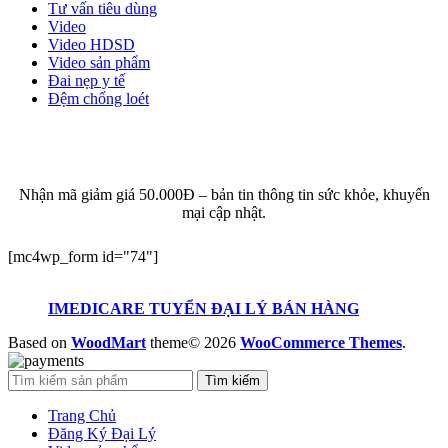
Tư vấn tiêu dùng
Video
Video HDSD
Video sản phẩm
Đai nẹp y tế
Đệm chống loét
ĐĂNG KÝ EMAIL NHẬN BẢN TIN SỨC KHỎE,
KHUYẾN MẠI
Nhận mã giảm giá 50.000Đ – bản tin thông tin sức khỏe, khuyến
mại cập nhật.
[mc4wp_form id="74"]
IMEDICARE TUYỂN ĐẠI LÝ BÁN HÀNG
Based on
WoodMart
theme© 2026
WooCommerce Themes
.
Tìm kiếm
Trang Chủ
Đăng Ký Đại Lý