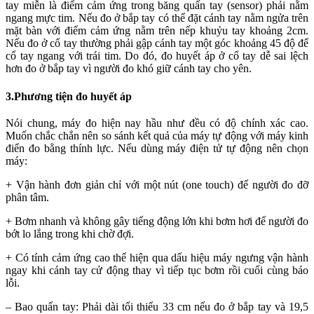
tay miễn là điểm cảm ứng trong băng quấn tay (sensor) phải nằm
ngang mực tim. Nếu đo ở bắp tay có thể đặt cánh tay nằm ngửa trên
mặt bàn với điểm cảm ứng nằm trên nếp khuỷu tay khoảng 2cm.
Nếu đo ở cổ tay thường phải gập cánh tay một góc khoảng 45 độ để
cổ tay ngang với trái tim. Do đó, đo huyết áp ở cổ tay dễ sai lệch
hơn đo ở bắp tay vì người đo khó giữ cánh tay cho yên.
3.Phương tiện đo huyết áp
Nói chung, máy đo hiện nay hầu như đều có độ chính xác cao.
Muốn chắc chắn nên so sánh kết quả của máy tự động với máy kinh
điển đo bằng thính lực. Nếu dùng máy điện tử tự động nên chọn
máy:
+ Vận hành đơn giản chỉ với một nút (one touch) để người đo đỡ
phân tâm.
+ Bơm nhanh và không gây tiếng động lớn khi bơm hơi để người đo
bớt lo lắng trong khi chờ đợi.
+ Có tính cảm ứng cao thể hiện qua dấu hiệu máy ngưng vận hành
ngay khi cánh tay cử động thay vì tiếp tục bơm rồi cuối cùng báo
lỗi.
– Bao quấn tay: Phải dài tối thiểu 33 cm nếu đo ở bắp tay và 19,5