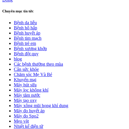
Chuyên mục tin tức
Bệnh da liễu
Bệnh hô hấp
Bệnh huyết áp
Bệnh tim mạch
Bệnh trẻ em
Bệnh xương khớp
Bệnh đột quỵ
blog
Các bệnh thường theo mùa
Cân sức khỏe
Chăm sóc Mẹ Và Bé
Khuyến mại
Máy hút sữa
Máy lọc không khí
Máy tăm nước
Máy tạo oxy
Máy xông mũi họng khí dung
Máy đo huyết áp
Máy đo Spo2
Mẹo vặt
Nhiệt kế điện tử