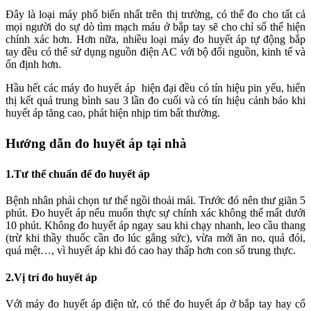
Đây là loại máy phổ biến nhất trên thị trường, có thể đo cho tất cả
mọi người do sự dò tìm mạch máu ở bắp tay sẽ cho chỉ số thể hiện
chính xác hơn. Hơn nữa, nhiều loại máy đo huyết áp tự động bắp
tay đều có thể sử dụng nguồn điện AC với bộ đổi nguồn, kinh tế và
ổn định hơn.
Hầu hết các máy đo huyết áp hiện đại đều có tín hiệu pin yếu, hiển
thị kết quả trung bình sau 3 lần đo cuối và có tín hiệu cảnh báo khi
huyết áp tăng cao, phát hiện nhịp tim bất thường.
Hướng dẫn đo huyết áp tại nhà
1.Tư thể chuẩn để đo huyết áp
Bệnh nhân phải chọn tư thế ngồi thoải mái. Trước đó nên thư giãn 5
phút. Đo huyết áp nếu muốn thực sự chính xác không thể mất dưới
10 phút. Không đo huyết áp ngay sau khi chạy nhanh, leo cầu thang
(trừ khi thầy thuốc cần đo lúc gắng sức), vừa mới ăn no, quá đói,
quá mệt…, vì huyết áp khi đó cao hay thấp hơn con số trung thực.
2.Vị trí đo huyết áp
Với máy đo huyết áp điện tử, có thể đo huyết áp ở bắp tay hay cổ