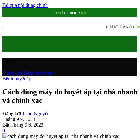
Bỏ qua nội dung chính
0
MẶT HÀNG
/
0
₫
0
MẶT HÀNG
/
0
Blog
Trang chủ
/
Bệnh huyết áp
Bệnh huyết áp
Cách dùng máy đo huyết áp tại nhà nhanh
và chính xác
Đăng bởi
Thảo Nguyễn
Tháng 9 9, 2023
Bật Tháng 9 6, 2023
0