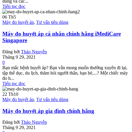
đúng và các...
Tiếp tục đọc
06
Th5
Máy đo huyết áp
,
Tư vấn tiêu dùng
Máy đo huyết áp cá nhân chính hãng iMediCare
Singapore
Đăng bởi
Thảo Nguyễn
Tháng 9 29, 2021
0
Bạn mắc bệnh huyết áp? Bạn vẫn mong muốn thường xuyên đi lại,
tập thể dục, du lịch, thăm hỏi người thân, bạn bè,...? Một chiếc máy
đo h...
Tiếp tục đọc
22
Th10
Máy đo huyết áp
,
Tư vấn tiêu dùng
Máy đo huyết áp gia đình chính hãng
Đăng bởi
Thảo Nguyễn
Tháng 9 29, 2021