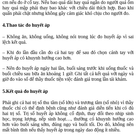
cm nếu đo ở cổ tay. Nếu bao quá dài hay quá ngắn do người quá ốm
hay quá mập phải thay bao khác với chiều dài thích hợp. Bao khi
quấn phải chặt nhưng không gây cảm giác khó chịu cho người đo.
4.Thao tác đo huyết áp
– Không ăn, không uống, không nói trong lúc đo huyết áp vì sai
lệch kết quả.
– Khi đo lần đầu cần đo cả hai tay để sau đó chọn cánh tay với
huyết áp có khuynh hướng cao hơn.
– Nên đo huyết áp ngày hai lần, buổi sáng trước khi uống thuốc và
buổi chiều sau bữa ăn khoảng 1 giờ. Ghi tất cả kết quả với ngày và
giờ đo vào sổ để thầy thuốc tiện việc đánh giá trong lần tái khám.
5.Kết quả đo huyết áp
Phải ghi cả hai trị số thu tâm (số lớn) và trương tâm (số nhỏ) vì thầy
thuốc chỉ có thể định bệnh cũng như đánh giá diễn tiến khi có đủ
hai trị số. Trị số huyết áp không cố định, thay đổi theo nhịp sinh
học, trọng lượng, nếp sinh hoạt…, thường có khuynh hướng cao
hơn vào buổi sáng sớm, đúng ngọ và buổi tối. Do đó, không nên
mất bình tĩnh nếu thấy huyết áp trong ngày dao động ít nhiều.