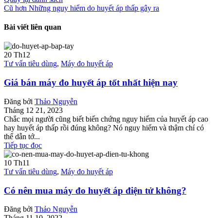
Cũ hơn
Những nguy hiểm do huyết áp thấp gây ra
Bài viết liên quan
20
Th12
Tư vấn tiêu dùng
,
Máy đo huyết áp
Giá bán máy đo huyết áp tốt nhất hiện nay
Đăng bởi
Thảo Nguyễn
Tháng 12 21, 2023
Chắc mọi người cũng biết biến chứng nguy hiểm của huyết áp cao
hay huyết áp thấp rồi đúng không? Nó nguy hiểm và thậm chí có
thể dẫn tớ...
Tiếp tục đọc
10
Th11
Tư vấn tiêu dùng
,
Máy đo huyết áp
Có nên mua máy đo huyết áp điện tử không?
Đăng bởi
Thảo Nguyễn
Tháng 11 10, 2022