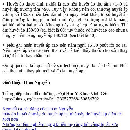
+ Huyết áp được định nghĩa là cao nếu huyết áp thu tâm >140 và
huyết áp trương tâm >90. Tuy vậy, không nên coi thường huyết áp
với trị số 135/85 nếu kéo dài nhiều ngày. Mặt khác, trị số huyết áp
đơn phương không phản ánh mức độ nghiêm trọng mà là khoảng
sai biệt giữa hai trị số. Khoảng này càng hẹp càng nguy hiểm. Thí
dụ: huyết áp 150/90 (sai biệt là 60) tuy thuộc về huyết áp cao nhưng
ít nguy hiểm bằng huyết áp 140/100 (sai biệt là 40).
+ Nếu ghi nhận huyết áp cao nên nằm nghỉ 15-30 phút rồi đo lại.
Nếu huyết áp vẫn cao nên tham vấn ý kiến thầy thuốc cho sớm thay
vì tự điều trị hay chần chờ.
Ðừng quên là kết quả rất dễ sai lệch nếu máy đo sắp hết pin. Nếu
cẩn thận nên thay pin mới và đo lại huyết áp.
Giới thiệu Thảo Nguyễn
Tốt nghiệp khoa điều dưỡng - Đại Học Y Khoa Vinh G+:
https://plus.google.com/u/0/11330527368450854792
Xem tất cả bài đăng của Thảo Nguyễn
máy đo huyết áp
máy đo huyết áp tại nhà
máy đo huyết áp điện tử
Mới hơn
Những sai lầm nghiêm trọng khiến mẹ càng hút càng bị tắc sữa
Quay lại danh sách