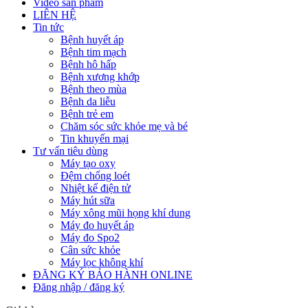
Video sản phẩm
LIÊN HỆ
Tin tức
Bệnh huyết áp
Bệnh tim mạch
Bệnh hô hấp
Bệnh xương khớp
Bệnh theo mùa
Bệnh da liễu
Bệnh trẻ em
Chăm sóc sức khỏe mẹ và bé
Tin khuyến mại
Tư vấn tiêu dùng
Máy tạo oxy
Đệm chống loét
Nhiệt kế điện tử
Máy hút sữa
Máy xông mũi họng khí dung
Máy đo huyết áp
Máy đo Spo2
Cân sức khỏe
Máy lọc không khí
ĐĂNG KÝ BẢO HÀNH ONLINE
Đăng nhập / đăng ký