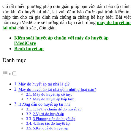
Có rất nhiều phương pháp đơn giản giúp bạn vừa đảm bảo độ chính
xác khi đo huyết tại nhà, lại vừa đảm bảo được quá trình kiểm tra
nhịp tim cho cả gia đình mà chúng ta chẳng hề hay biết. Bài viết
hôm nay iMediCare sẽ hướng dẫn bạn cách dùng
máy đo huyết áp
tại nhà
chính xác , đơn giản.
Kiểm soát huyết áp chuẩn với máy đo huyết áp
iMediCare
Benh huyet ap
Danh mục
Máy đo huyết áp tại nhà là gì?
Máy đo huyết áp tại nhà gồm những loại nào?
Máy đo huyết áp cổ tay:
Máy đo huyết áp bắp tay:
Hướng dẫn đo huyết áp tại nhà
1.Tư thể chuẩn để đo huyết áp
2.Vị trí đo huyết áp
3.Phương tiện đo huyết áp
4.Thao tác đo huyết áp
5.Kết quả đo huyết áp