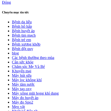
Đóng
Chuyên mục tin tức
Bệnh da liễu
Bệnh hô hấp
Bệnh huyết áp
Bệnh tim mạch
Bệnh trẻ em
Bệnh xương khớp
Bệnh đột quỵ
blog
Các bệnh thường theo mùa
Cân sức khỏe
Chăm sóc Mẹ Và Bé
Khuyến mại
Máy hút sữa
Máy lọc không khí
Máy tăm nước
Máy tạo oxy
Máy xông mũi họng khí dung
Máy đo huyết áp
Máy đo Spo2
Mẹo vặt