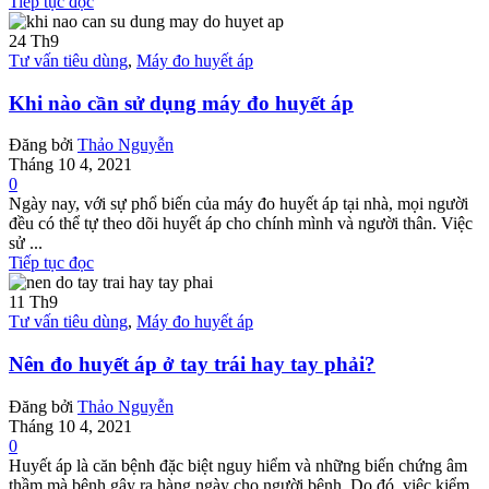
Tiếp tục đọc
24
Th9
Tư vấn tiêu dùng
,
Máy đo huyết áp
Khi nào cần sử dụng máy đo huyết áp
Đăng bởi
Thảo Nguyễn
Tháng 10 4, 2021
0
Ngày nay, với sự phổ biến của máy đo huyết áp tại nhà, mọi người
đều có thể tự theo dõi huyết áp cho chính mình và người thân. Việc
sử ...
Tiếp tục đọc
11
Th9
Tư vấn tiêu dùng
,
Máy đo huyết áp
Nên đo huyết áp ở tay trái hay tay phải?
Đăng bởi
Thảo Nguyễn
Tháng 10 4, 2021
0
Huyết áp là căn bệnh đặc biệt nguy hiểm và những biến chứng âm
thầm mà bệnh gây ra hàng ngày cho người bệnh. Do đó, việc kiểm