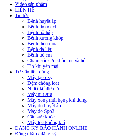
Video sản phẩm
LIÊN HỆ
Tin tức
Bệnh huyết áp
Bệnh tim mạch
Bệnh hô hấp
Bệnh xương khớp
Bệnh theo mùa
Bệnh da liễu
Bệnh trẻ em
Chăm sóc sức khỏe mẹ và bé
Tin khuyến mại
Tư vấn tiêu dùng
Máy tạo oxy
Đệm chống loét
Nhiệt kế điện tử
Máy hút sữa
Máy xông mũi họng khí dung
Máy đo huyết áp
Máy đo Spo2
Cân sức khỏe
Máy lọc không khí
ĐĂNG KÝ BẢO HÀNH ONLINE
Đăng nhập / đăng ký