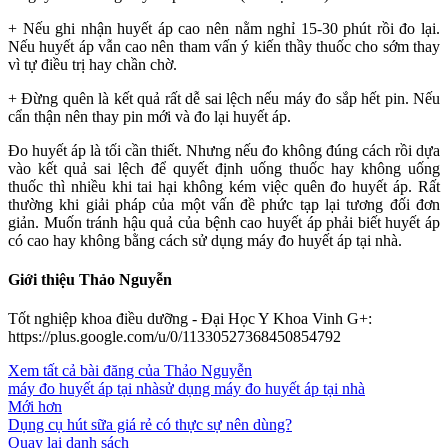
+ Nếu ghi nhận huyết áp cao nên nằm nghỉ 15-30 phút rồi đo lại.
Nếu huyết áp vẫn cao nên tham vấn ý kiến thầy thuốc cho sớm thay
vì tự điều trị hay chần chờ.
+ Ðừng quên là kết quả rất dễ sai lệch nếu máy đo sắp hết pin. Nếu
cẩn thận nên thay pin mới và đo lại huyết áp.
Đo huyết áp là tối cần thiết. Nhưng nếu đo không đúng cách rồi dựa
vào kết quả sai lệch để quyết định uống thuốc hay không uống
thuốc thì nhiều khi tai hại không kém việc quên đo huyết áp. Rất
thường khi giải pháp của một vấn đề phức tạp lại tương đối đơn
giản. Muốn tránh hậu quả của bệnh cao huyết áp phải biết huyết áp
có cao hay không bằng cách sử dụng máy đo huyết áp tại nhà.
Giới thiệu Thảo Nguyễn
Tốt nghiệp khoa điều dưỡng - Đại Học Y Khoa Vinh G+:
https://plus.google.com/u/0/11330527368450854792
Xem tất cả bài đăng của Thảo Nguyễn
máy đo huyết áp tại nhà
sử dụng máy đo huyết áp tại nhà
Mới hơn
Dụng cụ hút sữa giá rẻ có thực sự nên dùng?
Quay lại danh sách