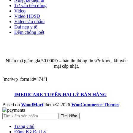
Nhiệt kế điện tử
Tư vấn tiêu dùng
Video
Video HDSD
Video sản phẩm
Đai nẹp y tế
Đệm chống loét
ĐĂNG KÝ EMAIL NHẬN BẢN TIN SỨC KHỎE,
KHUYẾN MẠI
Nhận mã giảm giá 50.000Đ – bản tin thông tin sức khỏe, khuyến
mại cập nhật.
[mc4wp_form id="74"]
IMEDICARE TUYỂN ĐẠI LÝ BÁN HÀNG
Based on
WoodMart
theme© 2026
WooCommerce Themes
.
Tìm kiếm
Trang Chủ
Đăng Ký Đại Lý