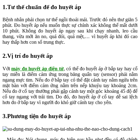
1.Tư thế chuẩn để đo huyết áp
Bệnh nhân phải chọn tư thế ngồi thoải mái. Trước đó nên thư giãn 5
phút. Đo huyết áp nếu muốn thực sự chính xác không thể mất dưới
10 phút. Không đo huyết áp ngay sau khi chạy nhanh, leo cầu
thang, vừa mới ăn no, quá đói, quá mệt,… vì huyết áp khi đó cao
hay thấp hơn con số trung thực.
2.Vị trí đo huyết áp
Với
máy đo huyết áp điện tử
, có thể đo huyết áp ở bắp tay hay cổ
tay miễn là điểm cảm ứng trong băng quấn tay (sensor) phải nằm
ngang mực tim. Nếu đo ở bắp tay có thể đặt cánh tay nằm ngửa trên
mặt bàn với điểm cảm ứng nằm trên nếp khuỷu tay khoảng 2cm.
Nếu đo ở cổ tay thường phải gập cánh tay một góc khoảng 45 độ để
cổ tay ngang với trái tim. Do đó, đo huyết áp ở cổ tay dễ sai lệch
hơn đo ở bắp tay vì người đo khó giữ cánh tay cho yên.
3.Phương tiện đo huyết áp
– Máy đo: Nói chung, máy đo hiện nay hầu như đều có độ chính