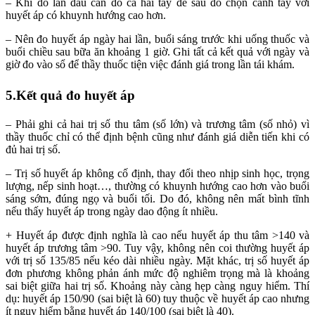
– Khi đo lần đầu cần đo cả hai tay để sau đó chọn cánh tay với
huyết áp có khuynh hướng cao hơn.
– Nên đo huyết áp ngày hai lần, buổi sáng trước khi uống thuốc và
buổi chiều sau bữa ăn khoảng 1 giờ. Ghi tất cả kết quả với ngày và
giờ đo vào sổ để thầy thuốc tiện việc đánh giá trong lần tái khám.
5.Kết quả đo huyết áp
– Phải ghi cả hai trị số thu tâm (số lớn) và trương tâm (số nhỏ) vì
thầy thuốc chỉ có thể định bệnh cũng như đánh giá diễn tiến khi có
đủ hai trị số.
– Trị số huyết áp không cố định, thay đổi theo nhịp sinh học, trọng
lượng, nếp sinh hoạt…, thường có khuynh hướng cao hơn vào buổi
sáng sớm, đúng ngọ và buổi tối. Do đó, không nên mất bình tĩnh
nếu thấy huyết áp trong ngày dao động ít nhiều.
+ Huyết áp được định nghĩa là cao nếu huyết áp thu tâm >140 và
huyết áp trương tâm >90. Tuy vậy, không nên coi thường huyết áp
với trị số 135/85 nếu kéo dài nhiều ngày. Mặt khác, trị số huyết áp
đơn phương không phản ánh mức độ nghiêm trọng mà là khoảng
sai biệt giữa hai trị số. Khoảng này càng hẹp càng nguy hiểm. Thí
dụ: huyết áp 150/90 (sai biệt là 60) tuy thuộc về huyết áp cao nhưng
ít nguy hiểm bằng huyết áp 140/100 (sai biệt là 40).