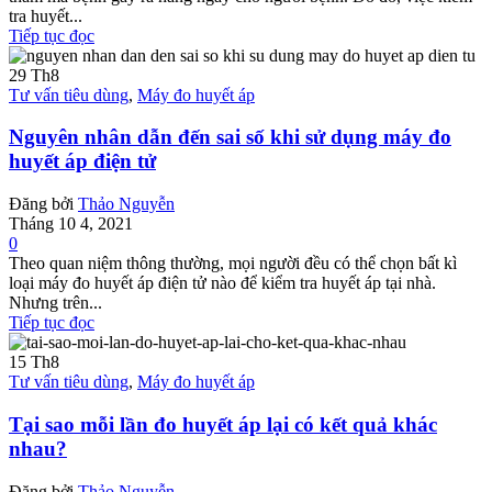
tra huyết...
Tiếp tục đọc
29
Th8
Tư vấn tiêu dùng
,
Máy đo huyết áp
Nguyên nhân dẫn đến sai số khi sử dụng máy đo
huyết áp điện tử
Đăng bởi
Thảo Nguyễn
Tháng 10 4, 2021
0
Theo quan niệm thông thường, mọi người đều có thể chọn bất kì
loại máy đo huyết áp điện tử nào để kiểm tra huyết áp tại nhà.
Nhưng trên...
Tiếp tục đọc
15
Th8
Tư vấn tiêu dùng
,
Máy đo huyết áp
Tại sao mỗi lần đo huyết áp lại có kết quả khác
nhau?
Đăng bởi
Thảo Nguyễn