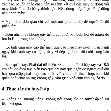
xác cao. Muốn chắc chắn nên so sánh kết quả của máy tự động với
máy kinh điển đo bằng thính lực. Nếu dùng máy điện tử tự động
nên chọn máy:
+ Vận hành đơn giản chỉ với một nút (one touch) để người đo đỡ
phân tâm.
+ Bơm nhanh và không gây tiếng động lớn khi bơm hơi để người đo
bớt lo lắng trong khi chờ đợi.
+ Có tính cảm ứng cao thể hiện qua dấu hiệu máy ngưng vận hành
ngay khi cánh tay cử động thay vì tiếp tục bơm rồi cuối cùng báo
lỗi.
– Bao quấn tay: Phải dài tối thiểu 33 cm nếu đo ở bắp tay và 19,5
cm nếu đo ở cổ tay. Nếu bao quá dài hay quá ngắn do người quá ốm
hay quá mập phải thay bao khác với chiều dài thích hợp. Bao khi
quấn phải chặt nhưng không gây cảm giác khó chịu cho người đo.
4.Thao tác đo huyết áp
– Không ăn, không uống, không nói trong lúc đo huyết áp vì sai
lệch kết quả.