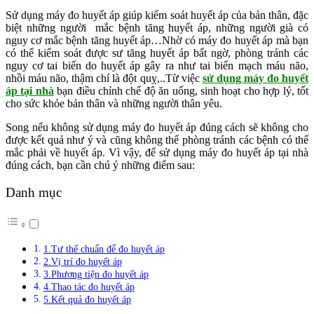
Sử dụng máy đo huyết áp giúp kiểm soát huyết áp của bản thân, đặc
biệt những người mắc bệnh tăng huyết áp, những người già có
nguy cơ mắc bệnh tăng huyết áp…Nhờ có máy đo huyết áp mà bạn
có thể kiểm soát được sư tăng huyết áp bất ngờ, phòng tránh các
nguy cơ tai biến do huyết áp gây ra như tai biến mạch máu não,
nhồi máu não, thậm chí là đột quỵ,..Từ việc
sử dụng máy đo huyết
áp tại nhà
bạn điều chỉnh chế độ ăn uống, sinh hoạt cho hợp lý, tốt
cho sức khỏe bản thân và những người thân yêu.
Song nếu không sử dụng máy đo huyết áp đúng cách sẽ không cho
được kết quả như ý và cũng không thể phòng tránh các bệnh có thể
mắc phải về huyết áp. Vì vậy, để sử dụng máy đo huyết áp tại nhà
đúng cách, bạn cần chú ý những điểm sau:
Danh mục
1.Tư thế chuẩn để đo huyết áp
2.Vị trí đo huyết áp
3.Phương tiện đo huyết áp
4.Thao tác đo huyết áp
5.Kết quả đo huyết áp