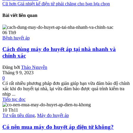
Cũ hơn
Giá nhiệt kế điện tử phải chăng cho bạn lựa chọn
Bài viết liên quan
06
Th9
Bệnh huyết áp
Cách dùng máy đo huyết áp tại nhà nhanh và
chính xác
Đăng bởi
Thảo Nguyễn
Tháng 9 9, 2023
0
Có rất nhiều phương pháp đơn giản giúp bạn vừa đảm bảo độ chính
xác khi đo huyết tại nhà, lại vừa đảm bảo được quá trình kiểm tra
nhịp ...
Tiếp tục đọc
10
Th11
Tư vấn tiêu dùng
,
Máy đo huyết áp
Có nên mua máy đo huyết áp điện tử không?