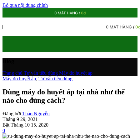
Bỏ qua nội dung chính
0
MẶT HÀNG
/
0
₫
0
MẶT HÀNG
/
0
Blog
Trang chủ
/
Tư vấn tiêu dùng
/
Máy đo huyết áp
Máy đo huyết áp
,
Tư vấn tiêu dùng
Dùng máy đo huyết áp tại nhà như thế
nào cho đúng cách?
Đăng bởi
Thảo Nguyễn
Tháng 9 29, 2021
Bật Tháng 10 15, 2020
0