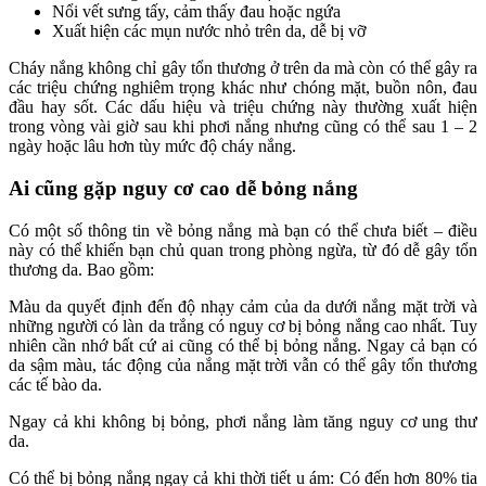
Nổi vết sưng tấy, cảm thấy đau hoặc ngứa
Xuất hiện các mụn nước nhỏ trên da, dễ bị vỡ
Cháy nắng không chỉ gây tổn thương ở trên da mà còn có thể gây ra
các triệu chứng nghiêm trọng khác như chóng mặt, buồn nôn, đau
đầu hay sốt. Các dấu hiệu và triệu chứng này thường xuất hiện
trong vòng vài giờ sau khi phơi nắng nhưng cũng có thể sau 1 – 2
ngày hoặc lâu hơn tùy mức độ cháy nắng.
Ai cũng gặp nguy cơ cao dễ bỏng nắng
Có một số thông tin về bỏng nắng mà bạn có thể chưa biết – điều
này có thể khiến bạn chủ quan trong phòng ngừa, từ đó dễ gây tổn
thương da. Bao gồm:
Màu da quyết định đến độ nhạy cảm của da dưới nắng mặt trời và
những người có làn da trắng có nguy cơ bị bỏng nắng cao nhất. Tuy
nhiên cần nhớ bất cứ ai cũng có thể bị bỏng nắng. Ngay cả bạn có
da sậm màu, tác động của nắng mặt trời vẫn có thể gây tổn thương
các tế bào da.
Ngay cả khi không bị bỏng, phơi nắng làm tăng nguy cơ ung thư
da.
Có thể bị bỏng nắng ngay cả khi thời tiết u ám: Có đến hơn 80% tia