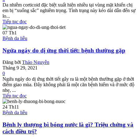
Da nhiễm corticoid đặc biệt xuất hiện nhiều tại vùng mặt khiến chị
em bị “xuống sắc” nghiêm trọng. Tình trạng này kéo dài dẫn đến sự
lo...
Tiếp tục đọc
07
Th1
Bệnh da liễu
Ngứa ngáy do dị ứng thời tiết: bệnh thường gặp
Đăng bởi
Thảo Nguyễn
Tháng 9 29, 2021
0
Ngứa ngáy do dị ứng thời tiết gây ra là một bệnh thường gặp ở thời
điểm giao mùa. Đây không phải là một căn bệnh hiếm và ở mức độ
nhẹ, ...
Tiếp tục đọc
24
Th11
Bệnh da liễu
Bệnh ly thượng bì bóng nước là gì? Triệu chứng và
cách điều trị?