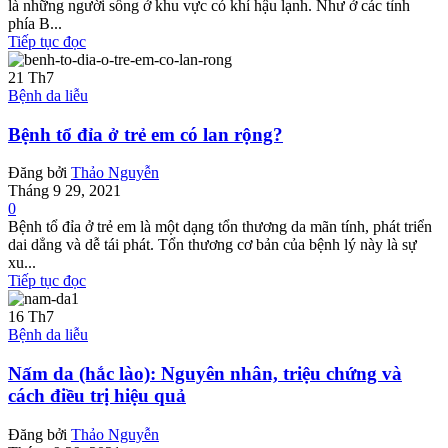
là những người sống ở khu vực có khí hậu lạnh. Như ở các tỉnh
phía B...
Tiếp tục đọc
21
Th7
Bệnh da liễu
Bệnh tổ đỉa ở trẻ em có lan rộng?
Đăng bởi
Thảo Nguyễn
Tháng 9 29, 2021
0
Bệnh tổ đỉa ở trẻ em là một dạng tổn thương da mãn tính, phát triển
dai dẳng và dễ tái phát. Tổn thương cơ bản của bệnh lý này là sự
xu...
Tiếp tục đọc
16
Th7
Bệnh da liễu
Nấm da (hắc lào): Nguyên nhân, triệu chứng và
cách điều trị hiệu quả
Đăng bởi
Thảo Nguyễn