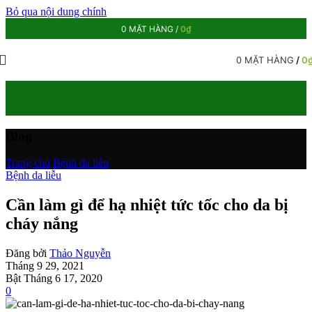
Bỏ qua nội dung chính
0
MẶT HÀNG
/
0
₫
0
MẶT HÀNG
/
0
Blog
Trang chủ
/
Bệnh da liễu
Bệnh da liễu
Cần làm gì để hạ nhiệt tức tốc cho da bị
cháy nắng
Đăng bởi
Thảo Nguyễn
Tháng 9 29, 2021
Bật Tháng 6 17, 2020
0