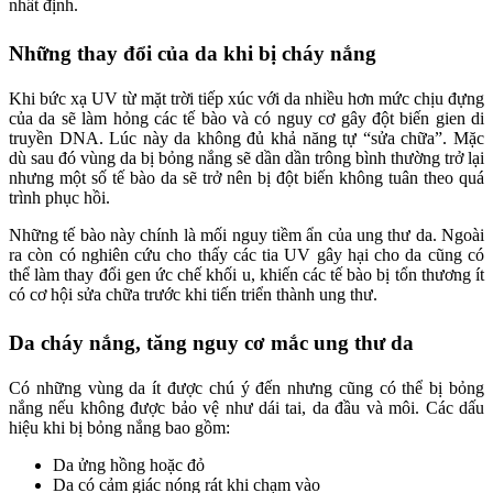
nhất định.
Những thay đổi của da khi bị cháy nắng
Khi bức xạ UV từ mặt trời tiếp xúc với da nhiều hơn mức chịu đựng
của da sẽ làm hỏng các tế bào và có nguy cơ gây đột biến gien di
truyền DNA. Lúc này da không đủ khả năng tự “sửa chữa”. Mặc
dù sau đó vùng da bị bỏng nắng sẽ dần dần trông bình thường trở lại
nhưng một số tế bào da sẽ trở nên bị đột biến không tuân theo quá
trình phục hồi.
Những tế bào này chính là mối nguy tiềm ẩn của ung thư da. Ngoài
ra còn có nghiên cứu cho thấy các tia UV gây hại cho da cũng có
thể làm thay đổi gen ức chế khối u, khiến các tế bào bị tổn thương ít
có cơ hội sửa chữa trước khi tiến triển thành ung thư.
Da cháy nắng, tăng nguy cơ mắc ung thư da
Có những vùng da ít được chú ý đến nhưng cũng có thể bị bỏng
nắng nếu không được bảo vệ như dái tai, da đầu và môi. Các dấu
hiệu khi bị bỏng nắng bao gồm:
Da ửng hồng hoặc đỏ
Da có cảm giác nóng rát khi chạm vào