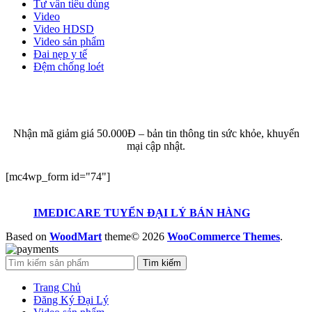
Tư vấn tiêu dùng
Video
Video HDSD
Video sản phẩm
Đai nẹp y tế
Đệm chống loét
ĐĂNG KÝ EMAIL NHẬN BẢN TIN SỨC KHỎE,
KHUYẾN MẠI
Nhận mã giảm giá 50.000Đ – bản tin thông tin sức khỏe, khuyến
mại cập nhật.
[mc4wp_form id="74"]
IMEDICARE TUYỂN ĐẠI LÝ BÁN HÀNG
Based on
WoodMart
theme© 2026
WooCommerce Themes
.
Tìm kiếm
Trang Chủ
Đăng Ký Đại Lý