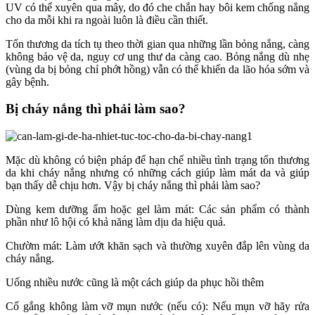
UV có thể xuyên qua mây, do đó che chắn hay bôi kem chống nắng
cho da mỗi khi ra ngoài luôn là điều cần thiết.
Tổn thương da tích tụ theo thời gian qua những lần bỏng nắng, càng
không bảo vệ da, nguy cơ ung thư da càng cao. Bỏng nắng dù nhẹ
(vùng da bị bỏng chỉ phớt hồng) vẫn có thể khiến da lão hóa sớm và
gây bệnh.
Bị cháy nắng thì phải làm sao?
Mặc dù không có biện pháp để hạn chế nhiều tình trạng tổn thương
da khi cháy nắng nhưng có những cách giúp làm mát da và giúp
bạn thấy dễ chịu hơn. Vậy bị cháy nắng thì phải làm sao?
Dùng kem dưỡng ẩm hoặc gel làm mát: Các sản phẩm có thành
phần như lô hội có khả năng làm dịu da hiệu quả.
Chườm mát: Làm ướt khăn sạch và thường xuyên đắp lên vùng da
cháy nắng.
Uống nhiều nước cũng là một cách giúp da phục hồi thêm
Cố gắng không làm vỡ mụn nước (nếu có): Nếu mụn vỡ hãy rửa