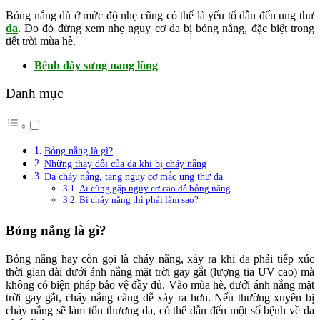
Bỏng nắng dù ở mức độ nhẹ cũng có thể là yếu tố dẫn đến ung thư
da
. Do đó đừng xem nhẹ nguy cơ da bị bỏng nắng, đặc biệt trong
tiết trời mùa hè.
Bệnh dày sưng nang lông
Danh mục
Bỏng nắng là gì?
Những thay đổi của da khi bị cháy nắng
Da cháy nắng, tăng nguy cơ mắc ung thư da
Ai cũng gặp nguy cơ cao dễ bỏng nắng
Bị cháy nắng thì phải làm sao?
Bỏng nắng là gì?
Bỏng nắng hay còn gọi là cháy nắng, xảy ra khi da phải tiếp xúc
thời gian dài dưới ánh nắng mặt trời gay gắt (lượng tia UV cao) mà
không có biện pháp bảo vệ đầy đủ. Vào mùa hè, dưới ánh nắng mặt
trời gay gắt, cháy nắng càng dễ xảy ra hơn. Nếu thường xuyên bị
cháy nắng sẽ làm tổn thương da, có thể dẫn đến một số bệnh về da