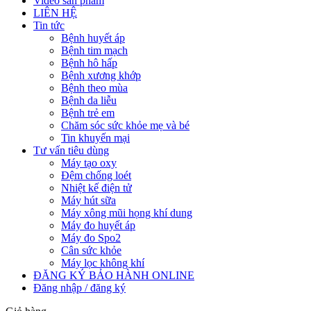
Video sản phẩm
LIÊN HỆ
Tin tức
Bệnh huyết áp
Bệnh tim mạch
Bệnh hô hấp
Bệnh xương khớp
Bệnh theo mùa
Bệnh da liễu
Bệnh trẻ em
Chăm sóc sức khỏe mẹ và bé
Tin khuyến mại
Tư vấn tiêu dùng
Máy tạo oxy
Đệm chống loét
Nhiệt kế điện tử
Máy hút sữa
Máy xông mũi họng khí dung
Máy đo huyết áp
Máy đo Spo2
Cân sức khỏe
Máy lọc không khí
ĐĂNG KÝ BẢO HÀNH ONLINE
Đăng nhập / đăng ký