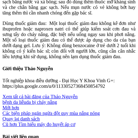
sạch bằng nước và xà bông; sau đó dùng thêm thuốc mỡ kháng sinh
và che chắn bằng gạc sạch. Nếu mụn nước có vẻ không bớt hay
tăng thêm thì cần nhanh chóng đến gặp bác sĩ.
Dùng thuốc giảm đau: Một loại thuốc giảm đau không kê đơn như
ibuprofen hoặc naproxen natri có thể giúp kiểm soát cơn đau và
sưng tấy do cháy nắng, đặc biệt nếu uống ngay sau khi phơi nắng.
Một số loại thuốc giảm đau có thể được áp dụng cho da của bạn
dưới dạng gel. Lưu ý: Không dùng benzocaine ở trẻ dưới 2 tuổi khi
không có ý kiến bác sĩ; còn đối với người lớn, cũng cần cân nhắc
liều lượng khi sử dụng, không nên lạm dụng thuốc giảm đau.
Giới thiệu Thảo Nguyễn
Tốt nghiệp khoa điều dưỡng - Đại Học Y Khoa Vinh G+:
https://plus.google.com/u/0/11330527368450854792
Xem tất cả bài đăng của Thảo Nguyễn
bệnh da liễu
da bị cháy nắng
Mới hơn
Các biện pháp ngăn ngừa đột quỵ mùa nắng nóng
Quay lại danh sách
Cũ hơn
Tìm hiểu máy đo huyết áp cơ
Bài viết liên quan