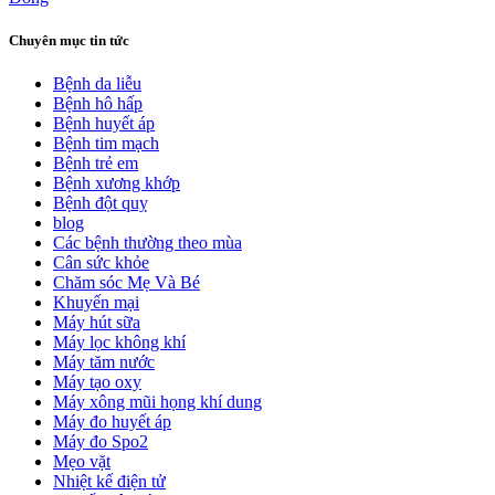
Chuyên mục tin tức
Bệnh da liễu
Bệnh hô hấp
Bệnh huyết áp
Bệnh tim mạch
Bệnh trẻ em
Bệnh xương khớp
Bệnh đột quỵ
blog
Các bệnh thường theo mùa
Cân sức khỏe
Chăm sóc Mẹ Và Bé
Khuyến mại
Máy hút sữa
Máy lọc không khí
Máy tăm nước
Máy tạo oxy
Máy xông mũi họng khí dung
Máy đo huyết áp
Máy đo Spo2
Mẹo vặt
Nhiệt kế điện tử