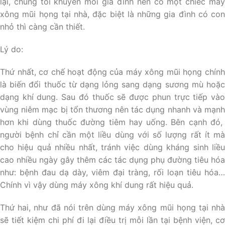
lại, chúng tôi khuyên mỗi gia đình nên có một chiếc máy
xông mũi họng tại nhà, đặc biệt là những gia đình có con
nhỏ thì càng cần thiết.
Lý do:
Thứ nhất, cơ chế hoạt động của máy xông mũi họng chính
là biến đổi thuốc từ dạng lỏng sang dạng sương mù hoặc
dạng khí dung. Sau đó thuốc sẽ được phun trực tiếp vào
vùng niêm mạc bị tổn thương nên tác dụng nhanh và mạnh
hơn khi dùng thuốc đường tiêm hay uống. Bên cạnh đó,
người bệnh chỉ cần một liều dùng với số lượng rất ít mà
cho hiệu quả nhiều nhất, tránh việc dùng kháng sinh liều
cao nhiều ngày gây thêm các tác dụng phụ đường tiêu hóa
như: bệnh đau dạ dày, viêm đại tràng, rối loạn tiêu hóa…
Chính vì vậy dùng máy xông khí dung rất hiệu quả.
Thứ hai, như đã nói trên dùng máy xông mũi họng tại nhà
sẽ tiết kiệm chi phí đi lại điều trị mỗi lần tại bệnh viện, cơ