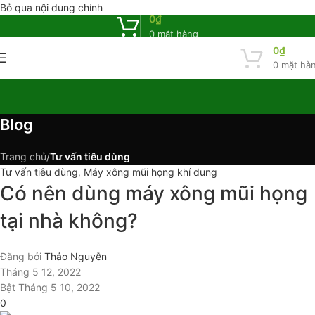
Bỏ qua nội dung chính
0
₫
0
mặt hàng
0
₫
0
mặt hà
Blog
Trang chủ
/
Tư vấn tiêu dùng
Tư vấn tiêu dùng
,
Máy xông mũi họng khí dung
Có nên dùng máy xông mũi họng
tại nhà không?
Đăng bởi
Thảo Nguyễn
Tháng 5 12, 2022
Bật Tháng 5 10, 2022
0