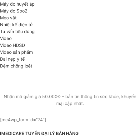
Máy đo huyết áp
Máy đo Spo2
Mẹo vặt
Nhiệt kế điện tử
Tư vấn tiêu dùng
Video
Video HDSD
Video sản phẩm
Đai nẹp y tế
Đệm chống loét
ĐĂNG KÝ EMAIL NHẬN BẢN TIN SỨC KHỎE,
KHUYẾN MẠI
Nhận mã giảm giá 50.000Đ – bản tin thông tin sức khỏe, khuyến
mại cập nhật.
[mc4wp_form id="74"]
IMEDICARE TUYỂN ĐẠI LÝ BÁN HÀNG