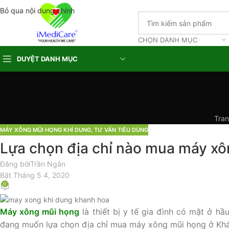
Bỏ qua nội dung chính
CHỌN DANH MỤC
DUYỆT DANH MỤC
Tran
MÁY XÔNG MŨI HỌNG KHÍ DUNG
,
TƯ VẤN TIÊU DÙNG
Lựa chọn địa chỉ nào mua máy x
Đăng bởi
Trần Ngân
Bật Tháng 5 4, 2020
0
Máy xông mũi họng
là thiết bị y tế gia đình có mặt ở h
đang muốn lựa chọn địa chỉ mua máy xông mũi họng ở Khán