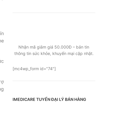
ĐĂNG KÝ EMAIL NHẬN BẢN TIN
ín
SỨC KHỎE, KHUYẾN MẠI
ne
Nhận mã giảm giá 50.000Đ – bản tin
thông tin sức khỏe, khuyến mại cập nhật.
ức
[mc4wp_form id="74"]
rợ
ng
IMEDICARE TUYỂN ĐẠI LÝ BÁN HÀNG