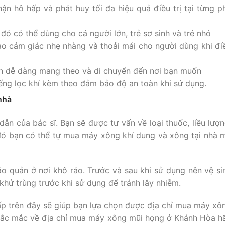
n hô hấp và phát huy tối đa hiệu quả điều trị tại từng p
đó có thể dùng cho cả người lớn, trẻ sơ sinh và trẻ nhỏ
o cảm giác nhẹ nhàng và thoải mái cho người dùng khi đi
ện dễ dàng mang theo và di chuyển đến nơi bạn muốn
ếng lọc khí kèm theo đảm bảo độ an toàn khi sử dụng.
nhà
 của bác sĩ. Bạn sẽ được tư vấn về loại thuốc, liều lượn
 đó bạn có thể tự mua máy xông khí dung và xông tại nhà 
ảo quản ở nơi khô ráo. Trước và sau khi sử dụng nên vệ si
hử trùng trước khi sử dụng để tránh lây nhiễm.
ấp trên đây sẽ giúp bạn lựa chọn được địa chỉ mua máy xô
thắc mắc về địa chỉ mua máy xông mũi họng ở Khánh Hòa h