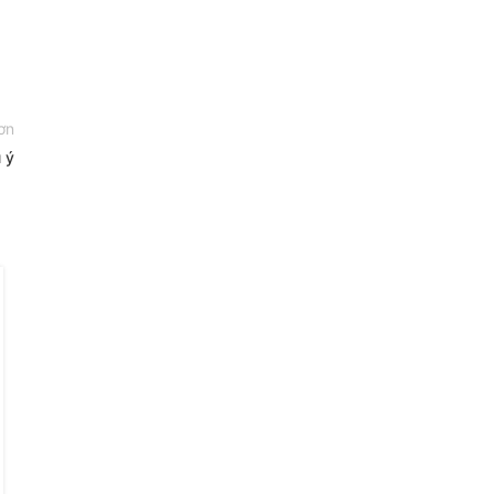
ơn
 ý
10
TH5