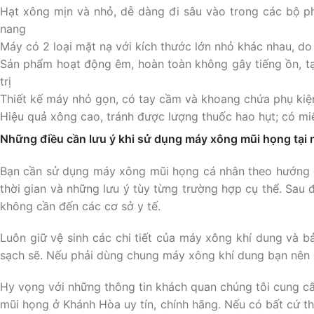
Hạt xông mịn và nhỏ, dễ dàng đi sâu vào trong các bộ phậ
nang
Máy có 2 loại mặt nạ với kích thước lớn nhỏ khác nhau, do 
Sản phẩm hoạt động êm, hoàn toàn không gây tiếng ồn, tạ
trị
Thiết kế máy nhỏ gọn, có tay cầm và khoang chứa phụ ki
Hiệu quả xông cao, tránh được lượng thuốc hao hụt; có mi
Những điều cần lưu ý khi sử dụng máy xông mũi họng tại 
Bạn cần sử dụng máy xông mũi họng cá nhân theo hướng dẫn
thời gian và những lưu ý tùy từng trường hợp cụ thể. Sau
không cần đến các cơ sở y tế.
Luôn giữ vệ sinh các chi tiết của máy xông khí dung và b
sạch sẽ. Nếu phải dùng chung máy xông khí dung bạn nên k
Hy vọng với những thông tin khách quan chúng tôi cung c
mũi họng ở Khánh Hòa uy tín, chính hãng. Nếu có bất cứ 