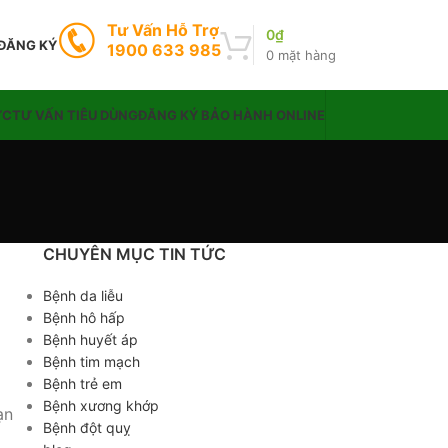
Tư Vấn Hỗ Trợ
0
₫
 ĐĂNG KÝ
1900 633 985
0
mặt hàng
ỨC
TƯ VẤN TIÊU DÙNG
ĐĂNG KÝ BẢO HÀNH ONLINE
CHUYÊN MỤC TIN TỨC
Bệnh da liễu
Bệnh hô hấp
Bệnh huyết áp
Bệnh tim mạch
Bệnh trẻ em
Bệnh xương khớp
ạn
Bệnh đột quỵ