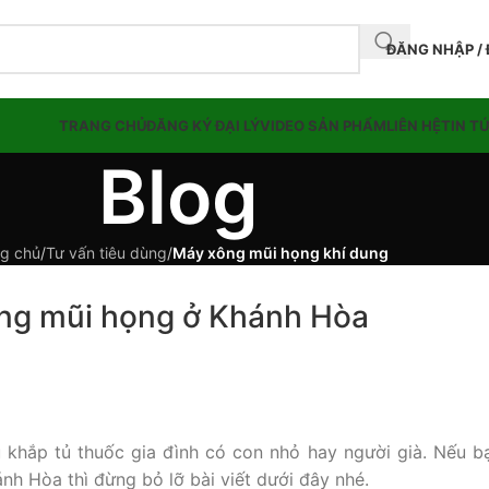
ĐĂNG NHẬP /
TRANG CHỦ
ĐĂNG KÝ ĐẠI LÝ
VIDEO SẢN PHẨM
LIÊN HỆ
TIN T
Blog
g chủ
/
Tư vấn tiêu dùng
/
Máy xông mũi họng khí dung
ông mũi họng ở Khánh Hòa
ầu khắp tủ thuốc gia đình có con nhỏ hay người già. Nếu b
h Hòa thì đừng bỏ lỡ bài viết dưới đây nhé.