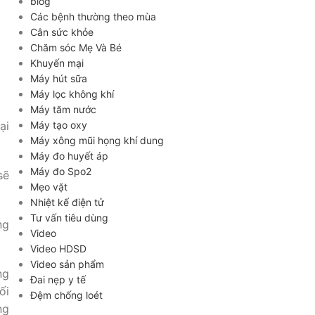
blog
Các bệnh thường theo mùa
Cân sức khỏe
Chăm sóc Mẹ Và Bé
Khuyến mại
Máy hút sữa
Máy lọc không khí
Máy tăm nước
Máy tạo oxy
ại
Máy xông mũi họng khí dung
Máy đo huyết áp
Máy đo Spo2
sẽ
Mẹo vặt
Nhiệt kế điện tử
Tư vấn tiêu dùng
ng
Video
Video HDSD
Video sản phẩm
ng
Đai nẹp y tế
ối
Đệm chống loét
ng