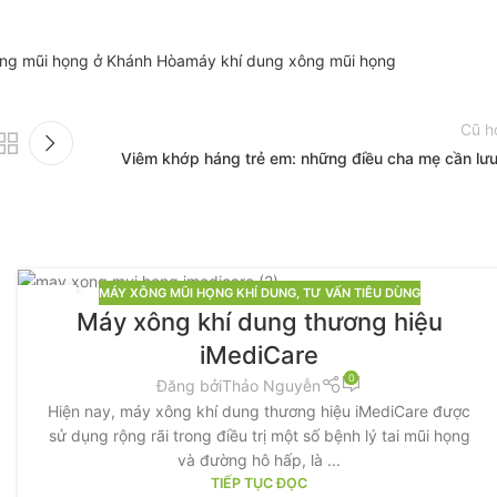
ông mũi họng ở Khánh Hòa
máy khí dung xông mũi họng
Cũ h
Viêm khớp háng trẻ em: những điều cha mẹ cần lưu
MÁY XÔNG MŨI HỌNG KHÍ DUNG
,
TƯ VẤN TIÊU DÙNG
02
Máy xông khí dung thương hiệu
TH6
iMediCare
0
Đăng bởi
Thảo Nguyễn
Hiện nay, máy xông khí dung thương hiệu iMediCare được
sử dụng rộng rãi trong điều trị một số bệnh lý tai mũi họng
và đường hô hấp, là ...
TIẾP TỤC ĐỌC