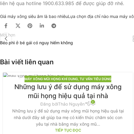
liên hệ qua hotline 1900.633.985 để được giúp đỡ nhé.
Giá máy xông siêu âm là bao nhiêu
Lựa chọn địa chỉ nào mua máy x
Mới hơn
Béo phì ở bé gái có nguy hiểm không
Bài viết liên quan
MÁY XÔNG MŨI HỌNG KHÍ DUNG
,
TƯ VẤN TIÊU DÙNG
14
Những lưu ý để sử dụng máy xông
TH6
mũi họng hiệu quả tại nhà
0
Đăng bởi
Thảo Nguyễn
Những lưu ý để sử dụng máy xông mũi họng hiệu quả tại
nhà dưới đây sẽ giúp ba mẹ có kiến thức chăm sóc con
yêu tại nhà bằng máy xông mũ...
TIẾP TỤC ĐỌC