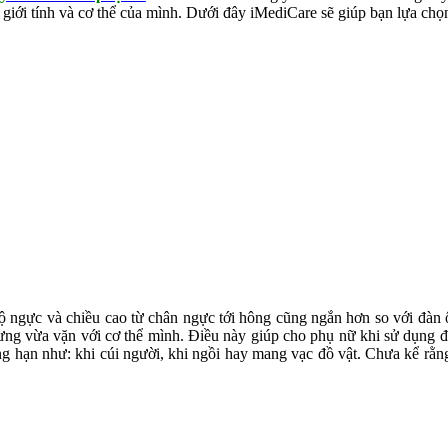
i giới tính và cơ thể của mình. Dưới đây iMediCare sẽ giúp bạn lựa chọ
 ngực và chiều cao từ chân ngực tới hông cũng ngắn hơn so với đàn ông.
 lưng vừa vặn với cơ thể mình. Điều này giúp cho phụ nữ khi sử dụng đ
g hạn như: khi cúi người, khi ngồi hay mang vạc đồ vật. Chưa kể rằ