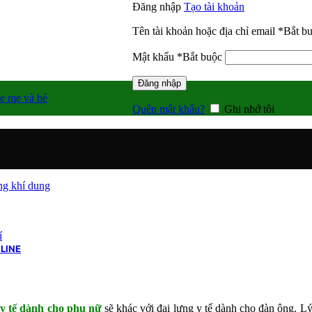
Đăng nhập
Tạo tài khoản
Tên tài khoản hoặc địa chỉ email
*
Bắt b
Mật khẩu
*
Bắt buộc
Đăng nhập
e mẹ và bé
Quên mật khẩu?
Ghi nhớ tôi
g khí dung
í
LINE
 y tế dành cho phụ nữ
sẽ khác với đai lưng y tế dành cho đàn ông. Lý