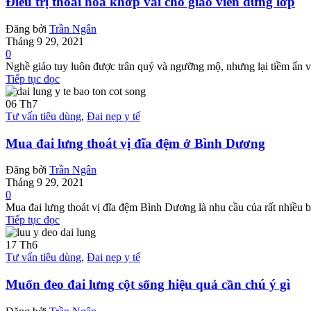
Điều trị thoái hóa khớp vai cho giáo viên đứng lớp
Đăng bởi
Trần Ngân
Tháng 9 29, 2021
0
Nghề giáo tuy luôn được trân quý và ngưỡng mộ, nhưng lại tiềm ẩn vô
Tiếp tục đọc
06
Th7
Tư vấn tiêu dùng
,
Đai nẹp y tế
Mua đai lưng thoát vị đĩa đệm ở Bình Dương
Đăng bởi
Trần Ngân
Tháng 9 29, 2021
0
Mua đai lưng thoát vị đĩa đệm Bình Dương là nhu cầu của rất nhiều 
Tiếp tục đọc
17
Th6
Tư vấn tiêu dùng
,
Đai nẹp y tế
Muốn đeo đai lưng cột sống hiệu quả cần chú ý gì