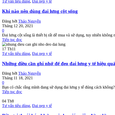
Tư vấn tiêu dùng
,
Đai nẹp y tế
Khi nào nên dùng đai lưng cột sống
Đăng bởi
Thảo Nguyễn
Tháng 12 20, 2021
0
Đai lưng cột sống là thiết bị rất dễ mua và sử dụng, tuy nhiên không 
Tiếp tục đọc
17
Th11
Tư vấn tiêu dùng
,
Đai nẹp y tế
Những điều cần ghi nhớ để đeo đai lưng y tế hiệu qu
Đăng bởi
Thảo Nguyễn
Tháng 11 18, 2021
0
Bạn có chắc rằng mình đang sử dụng đai lưng y tế đúng cách không? H
Tiếp tục đọc
04
Th8
Tư vấn tiêu dùng
,
Đai nẹp y tế