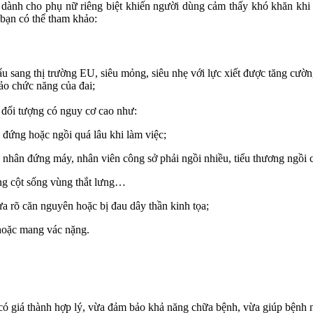
tế dành cho phụ nữ riêng biệt khiến người dùng cảm thấy khó khăn khi
 bạn có thể tham khảo:
ẩu sang thị trường EU, siêu mỏng, siêu nhẹ với lực xiết được tăng cườn
ảo chức năng của đai;
c đối tượng có nguy cơ cao như:
 đứng hoặc ngồi quá lâu khi làm việc;
ng nhân đứng máy, nhân viên công sở phải ngồi nhiều, tiểu thương ngồ
ng cột sống vùng thắt lưng…
a rõ căn nguyên hoặc bị đau dây thần kinh tọa;
 hoặc mang vác nặng.
 có giá thành hợp lý, vừa đảm bảo khả năng chữa bệnh, vừa giúp bệnh n