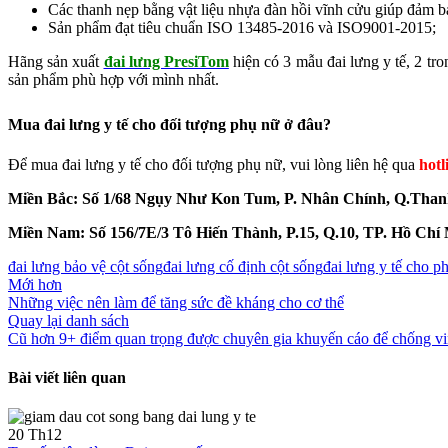
Các thanh nẹp bằng vật liệu nhựa đàn hồi vĩnh cửu giúp đảm b
Sản phẩm đạt tiêu chuẩn ISO 13485-2016 và ISO9001-2015;
Hãng sản xuất
đai lưng PresiTom
hiện có 3 mẫu đai lưng y tế, 2 tr
sản phẩm phù hợp với mình nhất.
Mua đai lưng y tế cho đối tượng phụ nữ ở đâu?
Để mua đai lưng y tế cho đối tượng phụ nữ, vui lòng liên hệ qua
hotl
Miền Bắc: Số 1/68 Ngụy Như Kon Tum, P. Nhân Chính, Q.Than
Miền Nam: Số 156/7E/3 Tô Hiến Thành, P.15, Q.10, TP. Hồ Chí
đai lưng bảo vệ cột sống
đai lưng cố định cột sống
đai lưng y tế cho p
Mới hơn
Những việc nên làm để tăng sức đề kháng cho cơ thể
Quay lại danh sách
Cũ hơn
9+ điểm quan trọng được chuyên gia khuyến cáo để chống vi
Bài viết liên quan
20
Th12