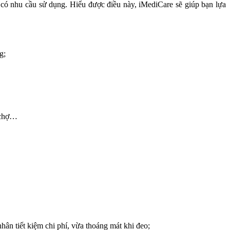
 có nhu cầu sử dụng. Hiểu được điều này, iMediCare sẽ giúp bạn lựa
g;
i chợ…
hân tiết kiệm chi phí, vừa thoáng mát khi đeo;