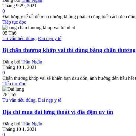
Đăng bởi
Trần Ngân
Tháng 9 29, 2021
0
Đai lưng y tế rất dễ mua nhưng không phải ai cũng biết cách đeo đúng
Tiếp tục đọc
05
Th6
Tư vấn tiêu dùng
,
Đai nẹp y tế
Bị chấn thương khớp vai thì dùng băng chấn thương 
Đăng bởi
Trần Ngân
Tháng 10 1, 2021
0
Chấn thương khớp vai sẽ khiến bạn đau đớn, ảnh hưởng đến hầu hết tr
Tiếp tục đọc
26
Th5
Tư vấn tiêu dùng
,
Đai nẹp y tế
Địa chỉ mua đai lưng thoát vị đĩa đệm uy tín
Đăng bởi
Trần Ngân
Tháng 10 1, 2021
0