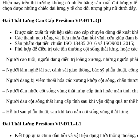
Hiện nay trên thị trường không có nhiều hãng sản xuất đai lưng y 
chọn được những chiếc đai lưng y tế cho đối tượng phụ nữ dưới đây,
Đai Thắt Lưng Cao Cấp Presitom VP-ĐTL-Q1
Được sản xuất từ vật liệu siêu cao cấp chuyên dùng để xuất kh
Các thanh nẹp bằng vật liệu nhựa đàn hồi vĩnh cửu giúp đảm b
Sản phẩm đạt tiêu chuẩn ISO 13485-2016 và ISO9001-2015;
Phù hợp để điều trị các tổn thương cột sống thắt lưng, hoặc cá
– Người cao tuổi, người đang điều trị loãng xương, những người phải
– Người làm nghề lái xe, cảnh sát giao thông, bác sỹ phẫu thuật, cô
– Người đang bị viêm thoái hóa các xương khớp cột sống, chấn thươ
– Người đau nhức cột sống vùng thắt lưng cấp tính hoặc mãn tính chư
– Người đau cột sống thắt lưng cấp tính sau khi vận động quá tư thế
– Hỗ trợ sau phẫu thuật, sau khi kéo nắn cột sống vùng thắt lưng.
Đai Thắt Lưng Presitom VP-ĐTL-L1
Kết hợp giữa chun đàn hồi và vật liệu dạng lưới thông thoáng,