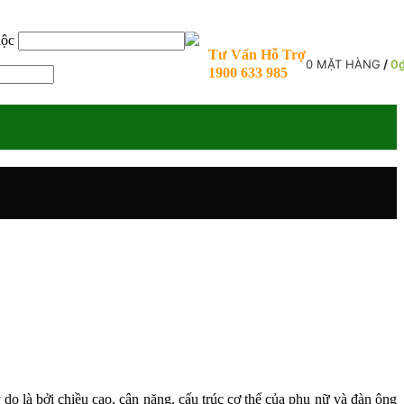
uộc
Tư Vấn Hỗ Trợ
0
MẶT HÀNG
/
0
1900 633 985
 do là bởi chiều cao, cân nặng, cấu trúc cơ thể của phụ nữ và đàn ông