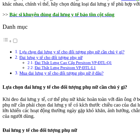
khác nhau, chính vì thế, hãy chọn đúng loại đai lưng y tế phù hợp vớ
>>
Bác sĩ khuyên dùng đai lưng y tế bảo tồn cột sống
Danh mục
Lựa chọn đai lưng y tế cho đối tượng phụ nữ cần chú ý gì?
Đai lưng y tế cho đối tượng phụ nữ
Đai Thắt Lưng Cao Cấp Presitom VP-ĐTL-Q1
Đai Thắt Lưng Presitom VP-ĐTL-L1
Mua đai lưng y tế cho đối tượng phụ nữ ở đâu?
Lựa chọn đai lưng y tế cho đối tượng phụ nữ cần chú ý gì?
Khi đeo đai lưng y tế, cơ thể phụ nữ khác hoàn toàn với đàn ông ở bộ
phụ nữ cần phải chọn đai lưng y tế có kích thước chiều cao của đai
lớn khiến các hoạt động thường ngày gặp khó khăn, ảnh hưởng, chẳn
của người dùng.
Đai lưng y tế cho đối tượng phụ nữ