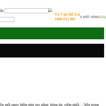
uộc
Tư Vấn Hỗ Trợ
0
MẶT HÀNG
/
0
1900 633 985
 nhiều mối nguy hiểm như say nắng, bỏng da, viêm phổi… Nếu trong