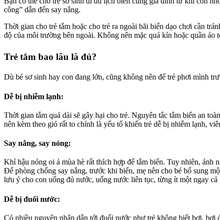
Bạn có thể cho trẻ sơ sinh đi du lịch biển cùng gia đình từ khi còn nh
công” dẫn đến say nắng.
Thời gian cho trẻ tắm hoặc cho trẻ ra ngoài bãi biển dạo chơi cần trá
độ của môi trường bên ngoài. Không nên mặc quá kín hoặc quần áo t
Trẻ tắm bao lâu là đủ?
Dù bé sơ sinh hay con đang lớn, cũng không nên để trẻ phơi mình trước
Dễ bị nhiễm lạnh:
Thời gian tắm quá dài sẽ gây hại cho trẻ. Nguyên tắc tắm biển an toà
nên kèm theo gió rất to chính là yếu tố khiến trẻ dễ bị nhiễm lạnh, v
Say nắng, say nóng:
Khí hậu nóng oi ả mùa hè rất thích hợp để tắm biển. Tuy nhiên, ánh n
Để phòng chống say nắng, trước khi biển, mẹ nên cho bé bổ sung một đ
lưu ý cho con uống đủ nước, uống nước liên tục, từng ít một ngay cả 
Dễ bị đuối nước:
Có nhiều nguyên nhân dẫn tới đuối nước như trẻ không biết bơi, bơi 