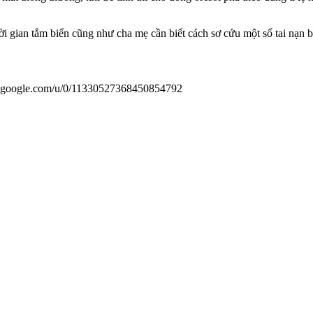
hời gian tắm biển cũng như cha mẹ cần biết cách sơ cứu một số tai nạn 
us.google.com/u/0/11330527368450854792