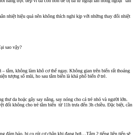
hơi nắng trực tiếp vì da còn non dễ bị tia tử ngoại lẫn hồng ngoại “tấn
thân nhiệt hiệu quả nên không thích nghi kịp với những thay đổi nhiệt
Tại sao vậy?
ơi – tắm, không làm khô cơ thể ngay. Không gian trên biển rất thoáng
hiện tượng sổ mũi, ho sau tắm biển là khá phổ biến ở trẻ.
ng thư da hoặc gây say nắng, say nóng cho cả trẻ nhỏ và người lớn.
ệt đối không cho trẻ tắm biển từ 11h trưa đến 3h chiều. Đặc biệt, cần
ng đảm bảo, bị co rút cơ chân khi đang bơi…Tắm 2 tiếng liên tiếp sẽ