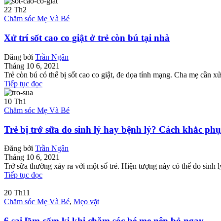
22
Th2
Chăm sóc Mẹ Và Bé
Xử trí sốt cao co giật ở trẻ còn bú tại nhà
Đăng bởi
Trần Ngân
Tháng 10 6, 2021
Trẻ còn bú có thể bị sốt cao co giật, đe dọa tính mạng. Cha mẹ cần xử t
Tiếp tục đọc
10
Th1
Chăm sóc Mẹ Và Bé
Trẻ bị trớ sữa do sinh lý hay bệnh lý? Cách khắc phụ
Đăng bởi
Trần Ngân
Tháng 10 6, 2021
Trớ sữa thường xảy ra với một số trẻ. Hiện tượng này có thể do sinh l
Tiếp tục đọc
20
Th11
Chăm sóc Mẹ Và Bé
,
Mẹo vặt
6 sai lầm cấm kị khi chăm sóc bé mẹ nên bỏ ngay