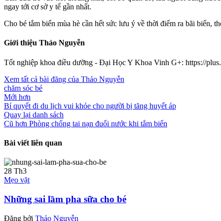
ngay tới cơ sở y tế gần nhất.
Cho bé tắm biển mùa hè cần hết sức lưu ý về thời điểm ra bãi biển, t
Giới thiệu Thảo Nguyễn
Tốt nghiệp khoa điều dưỡng - Đại Học Y Khoa Vinh G+: https://pl
Xem tất cả bài đăng của Thảo Nguyễn
chăm sóc bé
Mới hơn
Bí quyết đi du lịch vui khỏe cho người bị tăng huyết áp
Quay lại danh sách
Cũ hơn
Phòng chống tai nạn đuối nước khi tắm biển
Bài viết liên quan
28
Th3
Mẹo vặt
Những sai lầm pha sữa cho bé
Đăng bởi
Thảo Nguyễn