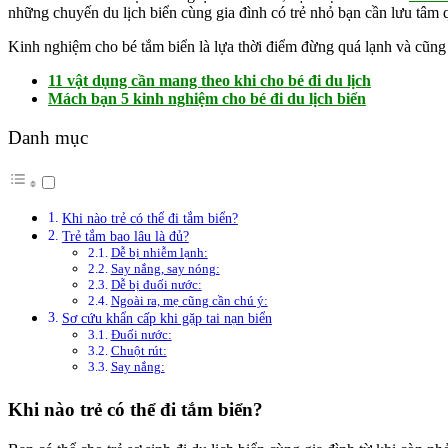
những chuyến du lịch biển cùng gia đình có trẻ nhỏ bạn cần lưu tâm qu
Kinh nghiệm cho bé tắm biển là lựa thời điểm đừng quá lạnh và cũn
11 vật dụng cần mang theo khi cho bé đi du lịch
Mách bạn 5 kinh nghiệm cho bé đi du lịch biển
Danh mục
Khi nào trẻ có thể đi tắm biển?
Trẻ tắm bao lâu là đủ?
Dễ bị nhiễm lạnh:
Say nắng, say nóng:
Dễ bị đuối nước:
Ngoài ra, mẹ cũng cần chú ý:
Sơ cứu khẩn cấp khi gặp tai nạn biển
Đuối nước:
Chuột rút:
Say nắng:
Khi nào trẻ có thể đi tắm biển?