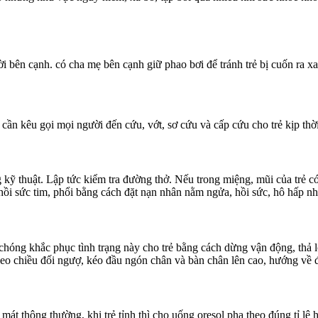
i bên cạnh. có cha mẹ bên cạnh giữ phao bơi để tránh trẻ bị cuốn ra x
 cần kêu gọi mọi người đến cứu, vớt, sơ cứu và cấp cứu cho trẻ kịp thờ
 kỹ thuật. Lập tức kiểm tra đường thở. Nếu trong miệng, mũi của trẻ có
ồi sức tim, phổi bằng cách đặt nạn nhân nằm ngửa, hồi sức, hô hấp nhân
h chóng khắc phục tình trạng này cho trẻ bằng cách dừng vận động, thả 
heo chiều đối ngượ, kéo đầu ngón chân và bàn chân lên cao, hướng về 
át thông thường, khi trẻ tỉnh thì cho uống oresol pha theo đúng tỉ lệ h