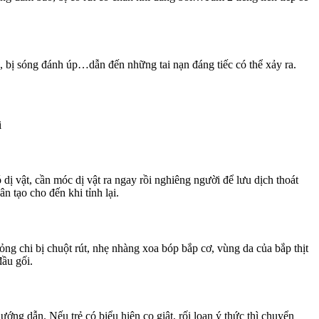
a, bị sóng đánh úp…dẫn đến những tai nạn đáng tiếc có thể xảy ra.
i
 dị vật, cần móc dị vật ra ngay rồi nghiêng người để lưu dịch thoát
 tạo cho đến khi tỉnh lại.
lỏng chi bị chuột rút, nhẹ nhàng xoa bóp bắp cơ, vùng da của bắp thịt
đầu gối.
ướng dẫn. Nếu trẻ có biểu hiện co giật, rối loạn ý thức thì chuyển