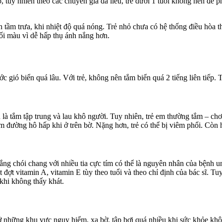
ỏ, tuy nhiên theo các chuyên gia da liễu, trẻ dưới 1 tuổi không nên để p
nh tầm trưa, khi nhiệt độ quá nóng. Trẻ nhỏ chưa có hệ thống điều hòa 
ối màu vì dễ hấp thụ ánh nắng hơn.
 gió biển quá lâu. Với trẻ, không nên tắm biển quá 2 tiếng liên tiếp. 
n là tắm tập trung và lau khô người. Tuy nhiên, trẻ em thường tắm – ch
iêm đường hô hấp khi ở trên bờ. Nặng hơn, trẻ có thể bị viêm phổi. Còn 
ắng chói chang với nhiều tia cực tím có thể là nguyên nhân của bệnh u
ợt vitamin A, vitamin E tùy theo tuổi và theo chỉ định của bác sĩ. Tuy
khi không thấy khát.
ở những khu vực nguy hiểm, xa bờ, tập bơi quá nhiều khi sức khỏe khô