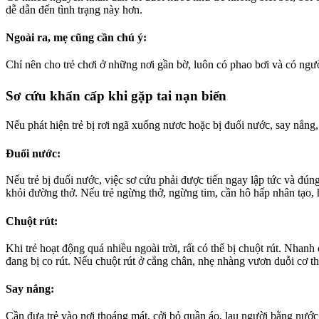
dễ dẫn đến tình trạng này hơn.
Ngoài ra, mẹ cũng cần chú ý:
Chỉ nên cho trẻ chơi ở những nơi gần bờ, luôn có phao bơi và có ngườ
Sơ cứu khẩn cấp khi gặp tai nạn biển
Nếu phát hiện trẻ bị rơi ngã xuống nươc hoặc bị đuối nước, say nắng,
Đuối nước:
Nếu trẻ bị đuối nước, việc sơ cứu phải được tiến ngay lập tức và đúng
khỏi đường thở. Nếu trẻ ngừng thở, ngừng tim, cần hô hấp nhân tạo, h
Chuột rút:
Khi trẻ hoạt động quá nhiều ngoài trời, rất có thể bị chuột rút. Nhan
đang bị co rút. Nếu chuột rút ở cẳng chân, nhẹ nhàng vươn duỗi cơ t
Say nắng:
Cần đưa trẻ vào nơi thoáng mát, cởi bỏ quần áo, lau người bằng nước m