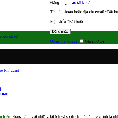
Đăng nhập
Tạo tài khoản
Tên tài khoản hoặc địa chỉ email
*
Bắt b
Mật khẩu
*
Bắt buộc
Đăng nhập
e mẹ và bé
Quên mật khẩu?
Ghi nhớ tôi
g khí dung
í
LINE
m biển
. Song hành với những lợi ích và sự thích thú của trẻ chính là