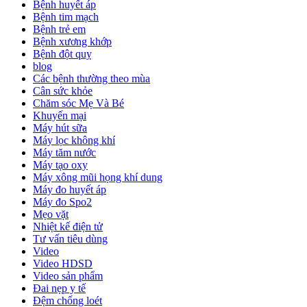
Bệnh huyết áp
Bệnh tim mạch
Bệnh trẻ em
Bệnh xương khớp
Bệnh đột quỵ
blog
Các bệnh thường theo mùa
Cân sức khỏe
Chăm sóc Mẹ Và Bé
Khuyến mại
Máy hút sữa
Máy lọc không khí
Máy tăm nước
Máy tạo oxy
Máy xông mũi họng khí dung
Máy đo huyết áp
Máy đo Spo2
Mẹo vặt
Nhiệt kế điện tử
Tư vấn tiêu dùng
Video
Video HDSD
Video sản phẩm
Đai nẹp y tế
Đệm chống loét