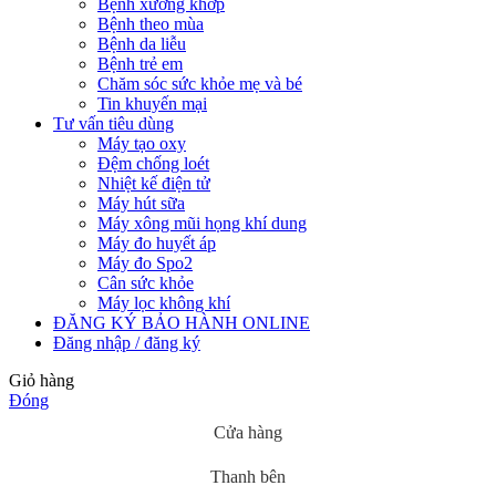
Bệnh xương khớp
Bệnh theo mùa
Bệnh da liễu
Bệnh trẻ em
Chăm sóc sức khỏe mẹ và bé
Tin khuyến mại
Tư vấn tiêu dùng
Máy tạo oxy
Đệm chống loét
Nhiệt kế điện tử
Máy hút sữa
Máy xông mũi họng khí dung
Máy đo huyết áp
Máy đo Spo2
Cân sức khỏe
Máy lọc không khí
ĐĂNG KÝ BẢO HÀNH ONLINE
Đăng nhập / đăng ký
Giỏ hàng
Đóng
Cửa hàng
Thanh bên