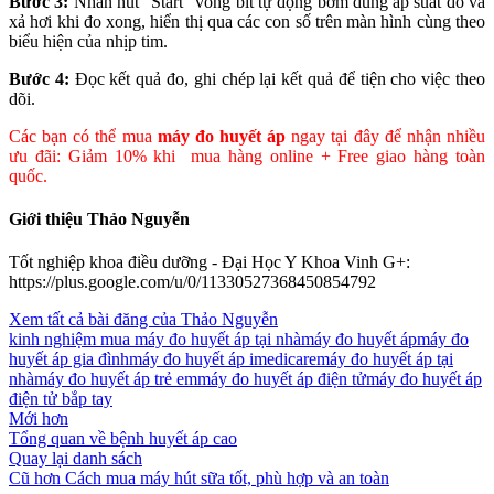
Bước 3:
Nhấn nút “Start” vòng bít tự động bơm dùng áp suất đo và
xả hơi khi đo xong, hiển thị qua các con số trên màn hình cùng theo
biểu hiện của nhịp tim.
Bước 4:
Đọc kết quả đo, ghi chép lại kết quả để tiện cho việc theo
dõi.
Các bạn có thể mua
máy đo huyết áp
ngay tại đây để nhận nhiều
ưu đãi: Giảm 10% khi mua hàng online + Free giao hàng toàn
quốc.
Giới thiệu Thảo Nguyễn
Tốt nghiệp khoa điều dưỡng - Đại Học Y Khoa Vinh G+:
https://plus.google.com/u/0/11330527368450854792
Xem tất cả bài đăng của Thảo Nguyễn
kinh nghiệm mua máy đo huyết áp tại nhà
máy đo huyết áp
máy đo
huyết áp gia đình
máy đo huyết áp imedicare
máy đo huyết áp tại
nhà
máy đo huyết áp trẻ em
máy đo huyết áp điện tử
máy đo huyết áp
điện tử bắp tay
Mới hơn
Tổng quan về bệnh huyết áp cao
Quay lại danh sách
Cũ hơn
Cách mua máy hút sữa tốt, phù hợp và an toàn