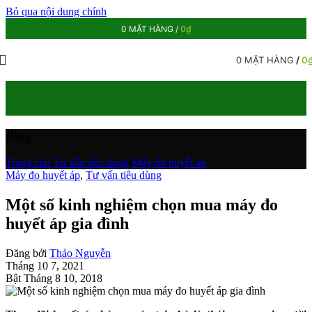
Bỏ qua nội dung chính
0
MẶT HÀNG
/
0
₫
0
MẶT HÀNG
/
0
Blog
Trang chủ
/
Tư vấn tiêu dùng
/
Máy đo huyết áp
Máy đo huyết áp
,
Tư vấn tiêu dùng
Một số kinh nghiệm chọn mua máy đo
huyết áp gia đình
Đăng bởi
Thảo Nguyễn
Tháng 10 7, 2021
Bật Tháng 8 10, 2018