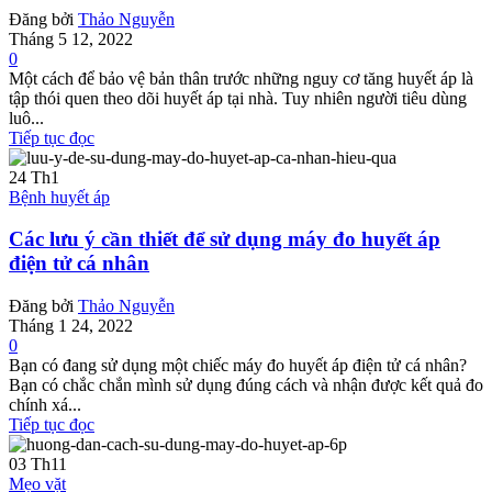
Đăng bởi
Thảo Nguyễn
Tháng 5 12, 2022
0
Một cách để bảo vệ bản thân trước những nguy cơ tăng huyết áp là
tập thói quen theo dõi huyết áp tại nhà. Tuy nhiên người tiêu dùng
luô...
Tiếp tục đọc
24
Th1
Bệnh huyết áp
Các lưu ý cần thiết để sử dụng máy đo huyết áp
điện tử cá nhân
Đăng bởi
Thảo Nguyễn
Tháng 1 24, 2022
0
Bạn có đang sử dụng một chiếc máy đo huyết áp điện tử cá nhân?
Bạn có chắc chắn mình sử dụng đúng cách và nhận được kết quả đo
chính xá...
Tiếp tục đọc
03
Th11
Mẹo vặt