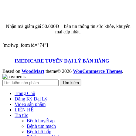
ĐĂNG KÝ EMAIL NHẬN BẢN TIN SỨC KHỎE,
KHUYẾN MẠI
Nhận mã giảm giá 50.000Đ – bản tin thông tin sức khỏe, khuyến
mại cập nhật.
[mc4wp_form id="74"]
IMEDICARE TUYỂN ĐẠI LÝ BÁN HÀNG
Based on
WoodMart
theme© 2026
WooCommerce Themes
.
Tìm kiếm
Trang Chủ
Đăng Ký Đại Lý
Video sản phẩm
LIÊN HỆ
Tin tức
Bệnh huyết áp
Bệnh tim mạch
Bệnh hô hấp