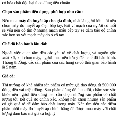
có hóa chất độc hại theo đúng tiêu chuẩn.
Chọn sản phẩm tiện dụng, phù hợp nhu cầu:
Nếu mua
máy đo huyết áp cho gia đình
, nhất là người lớn tuổi nên
chọn máy đo huyết áp điện bắp tay. Bởi vì mạch của người có tuổi
sẽ yếu nên dò tìm ở những mạch máu bắp tay sẽ đảm bảo độ chính
xác hơn so với mạch máy đo ở cổ tay.
Chế độ bảo hành lâu dài:
Ngoài việc quan tâm đến các yếu tố về chất lượng và nguồn gốc
xuất xứ, khi chọn máy, người mua nên lưu ý đến chế độ bảo hành.
Thông thường, các sản phẩm của các hãng sẽ có thời gian bảo hành
là 5 năm.
Giá cả:
Thị trường có khá nhiều sản phẩm có mức giá dao động từ 500.000
đồng đến vài triệu đồng. Sản phẩm dùng để theo dõi, chăm sóc sức
khỏe nên người tiêu dùng nên cần chọn những sản phẩm có chất
lượng tốt, kết quả đo chính xác, không nên chọn những sản phẩm
có giá quá rẻ để đảm bảo chất lượng máy. Nên tìm đến các điểm
phân phối máy đo huyết áp chính hãng để được mua máy với chất
lượng đảm bảo mà giá cả hợp lý.