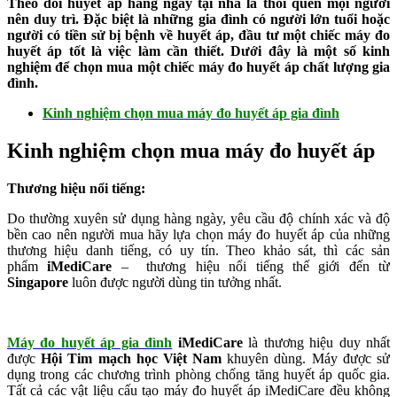
Theo dõi huyết áp hàng ngày tại nhà là thói quen mọi người
nên duy trì. Đặc biệt là những gia đình có người lớn tuổi hoặc
người có tiền sử bị bệnh về huyết áp, đầu tư một chiếc máy đo
huyết áp tốt là việc làm cần thiết. Dưới đây là một số kinh
nghiệm để chọn mua một chiếc máy đo huyết áp chất lượng gia
đình.
Kinh nghiệm chọn mua máy đo huyết áp gia đình
Kinh nghiệm chọn mua máy đo huyết áp
Thương hiệu nổi tiếng:
Do thường xuyên sử dụng hàng ngày, yêu cầu độ chính xác và độ
bền cao nên người mua hãy lựa chọn máy đo huyết áp của những
thương hiệu danh tiếng, có uy tín. Theo khảo sát, thì các sản
phẩm
iMediCare
– thương hiệu nổi tiếng thế giới đến từ
Singapore
luôn được người dùng tin tưởng nhất.
Máy đo huyết áp gia đình
iMediCare
là thương hiệu duy nhất
được
Hội Tim mạch học Việt Nam
khuyên dùng. Máy được sử
dụng trong các chương trình phòng chống tăng huyết áp quốc gia.
Tất cả các vật liệu cấu tạo máy đo huyết áp iMediCare đều không