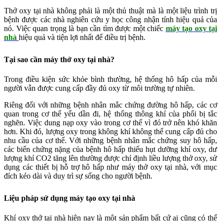
Thở oxy tại nhà không phải là một thủ thuật mà là một liệu trình trị
bệnh được các nhà nghiên cứu y học công nhận tính hiệu quả của
nó. Việc quan trọng là bạn cần tìm được một chiếc
máy tạo oxy tại
nhà
hiệu quả và tiện lợi nhất để điều trị bệnh.
Tại sao cần máy thở oxy tại nhà?
Trong điều kiện sức khỏe bình thường, hệ thống hô hấp của mỗi
người vẫn được cung cấp đầy đủ oxy từ môi trường tự nhiên.
Riêng đối với những bệnh nhân mắc chứng đường hô hấp, các cơ
quan trong cơ thể yếu dần đi, hệ thống thông khí của phổi bị tắc
nghẽn. Việc dung nạp oxy vào trong cơ thể vì đó trở nên khó khăn
hơn. Khi đó, lượng oxy trong không khí không thể cung cấp đủ cho
nhu cầu của cơ thể. Với những bệnh nhân mắc chứng suy hô hấp,
các biến chứng nặng của bệnh hô hấp thiếu hụt dưỡng khí oxy, dư
lượng khí CO2 tăng lên thường được chỉ định liều lượng thở oxy, sử
dụng các thiết bị hỗ trợ hô hấp như máy thở oxy tại nhà, với mục
đích kéo dài và duy trì sự sống cho người bệnh.
Liệu pháp sử dụng máy tạo oxy tại nhà
Khí oxy thở tại nhà hiện nay là một sản phẩm bất cứ ai cũng có thể