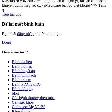
Máy tạo oxy iMediCare dùng để điều trị bệnh gì, tại sao các bác sĩ
khuyên dùng máy tạo oxy iMediCare bạn có biết không? >> Tầm
q...
Tiếp tục đọc
Để lại một bình luận
Bạn phải
đăng nhập
để gửi bình luận.
Đóng
Chuyên mục tin tức
Bệnh da liễu
Bệnh hô hấp
Bệnh huyết áp
Bệnh tim mạch
Bệnh trẻ em
Bệnh xương khớp
Bệnh đột quỵ
blog
Các bệnh thường theo mùa
Cân sức khỏe
Chăm sóc Mẹ Và Bé
Khuyến mại