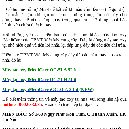
– Có hotline hỗ trợ 24/24 để bất cứ khi nào cần đều có thể gọi điện
thắc mắc. Thậm chí bạn nên chọn những trung tâm có máy cho
dùng thay thế nếu chẳng may trong quá trình sử dụng phải bảo
hành, sửa chữa thiết bị này.
Với những yêu cầu trên bạn có thể tham khảo máy tạo oxy
iMediCare của TBYT Việt Mỹ cung cấp. Đây là dòng máy tạo oxy
tại nhà hiệu quả và tiện lợi nhất, lại đáp ứng đầy đủ các tiêu chí trên.
Hiện nay TBYT Việt Mỹ cung cấp đầy đủ các mẫu máy tạo oxy tại
nhà, đó là:
Máy tạo oxy iMediCare OC-5LA 5Lít
Máy tạo oxy iMediCare OC-5LH 5Lít
Máy tạo oxy iMediCare iOC-3LA 3 Lít (NEW)
Để biết thêm thông tin về máy tạo oxy tại nhà, vui lòng liên hệ qua
hotline 1900.633.985
. Hoặc đến trực tiếp tại địa chỉ:
MIỀN BẮC: Số 1/68 Ngụy Như Kon Tum, Q.Thanh Xuân, TP.
Hà Nội