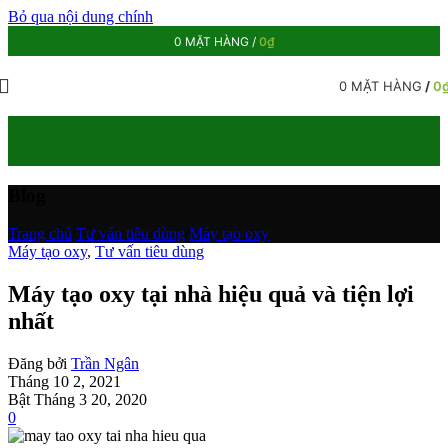
Bỏ qua nội dung chính
0
MẶT HÀNG
/
0
₫
0
MẶT HÀNG
/
0
Blog
Trang chủ
/
Tư vấn tiêu dùng
/
Máy tạo oxy
Máy tạo oxy
,
Tư vấn tiêu dùng
Máy tạo oxy tại nhà hiệu quả và tiện lợi
nhất
Đăng bởi
Trần Ngân
Tháng 10 2, 2021
Bật Tháng 3 20, 2020
0