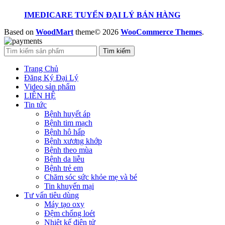
IMEDICARE TUYỂN ĐẠI LÝ BÁN HÀNG
Based on
WoodMart
theme© 2026
WooCommerce Themes
.
Tìm kiếm
Trang Chủ
Đăng Ký Đại Lý
Video sản phẩm
LIÊN HỆ
Tin tức
Bệnh huyết áp
Bệnh tim mạch
Bệnh hô hấp
Bệnh xương khớp
Bệnh theo mùa
Bệnh da liễu
Bệnh trẻ em
Chăm sóc sức khỏe mẹ và bé
Tin khuyến mại
Tư vấn tiêu dùng
Máy tạo oxy
Đệm chống loét
Nhiệt kế điện tử