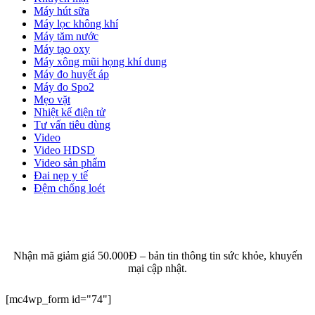
Máy hút sữa
Máy lọc không khí
Máy tăm nước
Máy tạo oxy
Máy xông mũi họng khí dung
Máy đo huyết áp
Máy đo Spo2
Mẹo vặt
Nhiệt kế điện tử
Tư vấn tiêu dùng
Video
Video HDSD
Video sản phẩm
Đai nẹp y tế
Đệm chống loét
ĐĂNG KÝ EMAIL NHẬN BẢN TIN SỨC KHỎE,
KHUYẾN MẠI
Nhận mã giảm giá 50.000Đ – bản tin thông tin sức khỏe, khuyến
mại cập nhật.
[mc4wp_form id="74"]