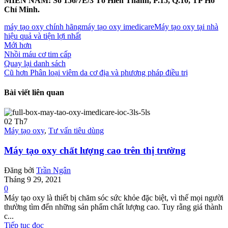
MIỀN NAM: Số 156/7E/3 Tô Hiến Thành, P.15, Q.10, TP Hồ
Chí Minh.
máy tạo oxy chính hãng
máy tạo oxy imedicare
Máy tạo oxy tại nhà
hiệu quả và tiện lợi nhất
Mới hơn
Nhồi máu cơ tim cấp
Quay lại danh sách
Cũ hơn
Phân loại viêm da cơ địa và phương pháp điều trị
Bài viết liên quan
02
Th7
Máy tạo oxy
,
Tư vấn tiêu dùng
Máy tạo oxy chất lượng cao trên thị trường
Đăng bởi
Trần Ngân
Tháng 9 29, 2021
0
Máy tạo oxy là thiết bị chăm sóc sức khỏe đặc biệt, vì thế mọi người
thường tìm đến những sản phẩm chất lượng cao. Tuy rằng giá thành
c...
Tiếp tục đọc