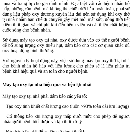
mua và trang bị cho gia đình mình. Đặc biệt với các bệnh nhân hô
hấp, những căn bệnh mà không thể chữa dứt hẳn hoàn toàn, phải sử
dụng liệu pháp oxy thường xuyên lâu dài nên sử dụng khí oxy thở
tại nhà nhằm hạn chế di chuyển gây mệt mỏi mất sức, đồng thời tiết
kiệm thời gian và chi phí khi đến bệnh viện và cải thiện chất lượng
cuộc sống cho bệnh nhân.
Sử dụng máy tạo oxy tại nhà, oxy được đưa vào cơ thể người bệnh
để bổ sung lượng oxy thiếu hụt, đảm bảo cho các cơ quan khác đủ
oxy hoạt động bình thường.
Với nguyên lý hoạt động này, việc sử dụng máy tạo oxy thở tại nhà
cho bệnh nhân hô hấp với liều lượng cho phép sẽ là liệu pháp trị
bệnh khá hiệu quả và an toàn cho người bệnh.
Máy tạo oxy tại nhà hiệu quả và tiện lợi nhất
Máy tạo oxy tại nhà phải đảm bảo các yếu tố:
– Tạo oxy tinh khiết chất lượng cao (luôn >93% toàn dải lưu lượng)
– Có thông báo khi lượng oxy thấp dưới mức cho phép để người
nhà/người bệnh biết được và kịp thời xử lý
– Bảo hành lâu dài để an tâm sử dụng thiết bị