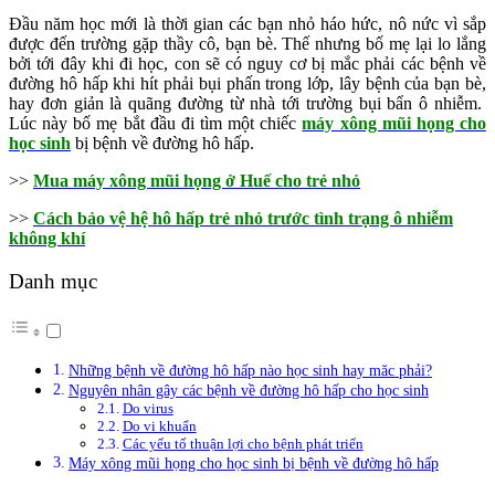
Đầu năm học mới là thời gian các bạn nhỏ háo hức, nô nức vì sắp
được đến trường gặp thầy cô, bạn bè. Thế nhưng bố mẹ lại lo lắng
bởi tới đây khi đi học, con sẽ có nguy cơ bị mắc phải các bệnh về
đường hô hấp khi hít phải bụi phấn trong lớp, lây bệnh của bạn bè,
hay đơn giản là quãng đường từ nhà tới trường bụi bẩn ô nhiễm.
Lúc này bố mẹ bắt đầu đi tìm một chiếc
máy xông mũi họng cho
học sinh
bị bệnh về đường hô hấp.
>>
Mua máy xông mũi họng ở Huế cho trẻ nhỏ
>>
Cách bảo vệ hệ hô hấp trẻ nhỏ trước tình trạng ô nhiễm
không khí
Danh mục
Những bệnh về đường hô hấp nào học sinh hay măc phải?
Nguyên nhân gây các bệnh về đường hô hấp cho học sinh
Do virus
Do vi khuẩn
Các yếu tố thuận lợi cho bệnh phát triển
Máy xông mũi họng cho học sinh bị bệnh về đường hô hấp