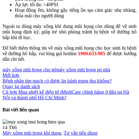
Áp lực tối đa: >40PSI
Hoạt động êm, không gây tiếng ồn tạo cảm giác nhẹ nhàng,
thỏa mái cho người dùng
Ngoài ra dùng máy xông khí dung mũi họng còn dùng để vệ sinh
mũi họng định kỳ, giúp trẻ nhỏ phòng tránh bị bệnh về đường hô
hấp khi đi học.
Để biết thêm thông tin về máy xông mũi họng cho học sinh bị bệnh
về đường hô hấp, vui lòng gọi hotline
1900.633.985
để được hướng
dẫn chi tiết.
máy xông mũi họng cho trẻ
máy xông mũi họng tại nhà
Mới hơn
Bệnh nhân tim mạch có được ăn bánh trung thu không?
Quay lại danh sách
Cũ hơn
Mua nhiệt kế điện tử iMediCare chính hãng ở đâu tại Hà
Nội và thành phố Hồ Chí Minh?
Bài viết liên quan
14
Th6
Máy xông mũi họng khí dung
,
Tư vấn tiêu dùng