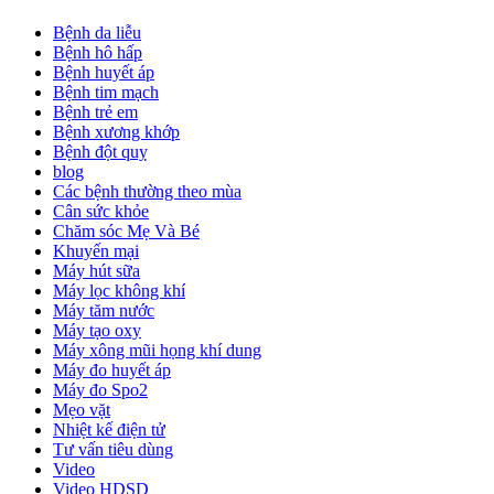
Bệnh da liễu
Bệnh hô hấp
Bệnh huyết áp
Bệnh tim mạch
Bệnh trẻ em
Bệnh xương khớp
Bệnh đột quỵ
blog
Các bệnh thường theo mùa
Cân sức khỏe
Chăm sóc Mẹ Và Bé
Khuyến mại
Máy hút sữa
Máy lọc không khí
Máy tăm nước
Máy tạo oxy
Máy xông mũi họng khí dung
Máy đo huyết áp
Máy đo Spo2
Mẹo vặt
Nhiệt kế điện tử
Tư vấn tiêu dùng
Video
Video HDSD