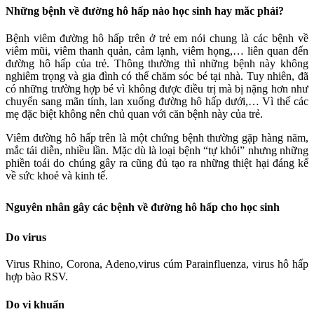
Những bệnh về đường hô hấp nào học sinh hay măc phải?
Bệnh viêm đường hô hấp trên ở trẻ em nói chung là các bệnh về
viêm mũi, viêm thanh quản, cảm lạnh, viêm họng,… liên quan đến
đường hô hấp của trẻ. Thông thường thì những bệnh này không
nghiêm trọng và gia đình có thể chăm sóc bé tại nhà. Tuy nhiên, đã
có những trường hợp bé vì không được điều trị mà bị nặng hơn như
chuyển sang mãn tính, lan xuống đường hô hấp dưới,… Vì thế các
mẹ đặc biệt không nên chủ quan với căn bệnh này của trẻ.
Viêm đường hô hấp trên là một chứng bệnh thường gặp hàng năm,
mắc tái diễn, nhiều lần. Mặc dù là loại bệnh “tự khỏi” nhưng những
phiền toái do chúng gây ra cũng đủ tạo ra những thiệt hại đáng kể
về sức khoẻ và kinh tế.
Nguyên nhân gây các bệnh về đường hô hấp cho học sinh
Do virus
Virus Rhino, Corona, Adeno,virus cúm Parainfluenza, virus hô hấp
hợp bào RSV.
Do vi khuẩn