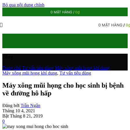
Bỏ qua nội dung chính
0
MẶT HÀNG
/
0
₫
0
MẶT HÀNG
/
0
Blog
Trang chủ
/
Tư vấn tiêu dùng
/
Máy xông mũi họng khí dung
Máy xông mũi họng khí dung
,
Tư vấn tiêu dùng
Máy xông mũi họng cho học sinh bị bệnh
về đường hô hấp
Đăng bởi
Trần Ngân
Tháng 10 4, 2021
Bật Tháng 8 21, 2019
0