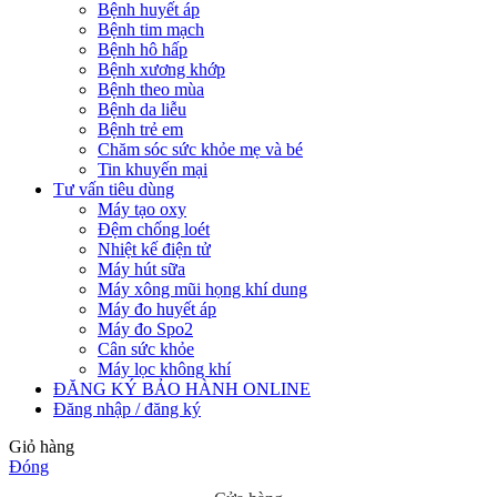
Bệnh huyết áp
Bệnh tim mạch
Bệnh hô hấp
Bệnh xương khớp
Bệnh theo mùa
Bệnh da liễu
Bệnh trẻ em
Chăm sóc sức khỏe mẹ và bé
Tin khuyến mại
Tư vấn tiêu dùng
Máy tạo oxy
Đệm chống loét
Nhiệt kế điện tử
Máy hút sữa
Máy xông mũi họng khí dung
Máy đo huyết áp
Máy đo Spo2
Cân sức khỏe
Máy lọc không khí
ĐĂNG KÝ BẢO HÀNH ONLINE
Đăng nhập / đăng ký
Giỏ hàng
Đóng