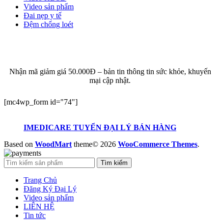
Video sản phẩm
Đai nẹp y tế
Đệm chống loét
ĐĂNG KÝ EMAIL NHẬN BẢN TIN SỨC KHỎE,
KHUYẾN MẠI
Nhận mã giảm giá 50.000Đ – bản tin thông tin sức khỏe, khuyến
mại cập nhật.
[mc4wp_form id="74"]
IMEDICARE TUYỂN ĐẠI LÝ BÁN HÀNG
Based on
WoodMart
theme© 2026
WooCommerce Themes
.
Tìm kiếm
Trang Chủ
Đăng Ký Đại Lý
Video sản phẩm
LIÊN HỆ
Tin tức