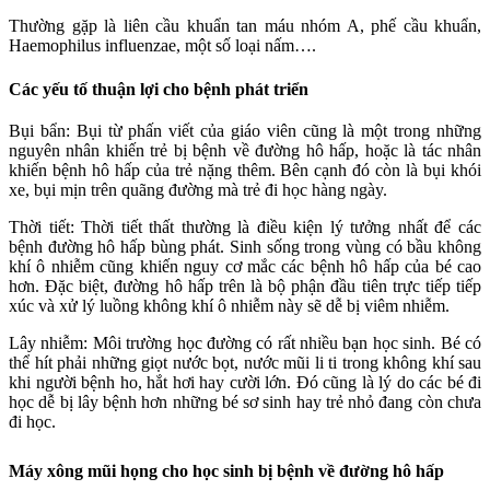
Thường gặp là liên cầu khuẩn tan máu nhóm A, phế cầu khuẩn,
Haemophilus influenzae, một số loại nấm….
Các yếu tố thuận lợi cho bệnh phát triển
Bụi bẩn: Bụi từ phấn viết của giáo viên cũng là một trong những
nguyên nhân khiến trẻ bị bệnh về đường hô hấp, hoặc là tác nhân
khiến bệnh hô hấp của trẻ nặng thêm. Bên cạnh đó còn là bụi khói
xe, bụi mịn trên quãng đường mà trẻ đi học hàng ngày.
Thời tiết: Thời tiết thất thường là điều kiện lý tưởng nhất để các
bệnh đường hô hấp bùng phát. Sinh sống trong vùng có bầu không
khí ô nhiễm cũng khiến nguy cơ mắc các bệnh hô hấp của bé cao
hơn. Đặc biệt, đường hô hấp trên là bộ phận đầu tiên trực tiếp tiếp
xúc và xử lý luồng không khí ô nhiễm này sẽ dễ bị viêm nhiễm.
Lây nhiễm: Môi trường học đường có rất nhiều bạn học sinh. Bé có
thể hít phải những giọt nước bọt, nước mũi li ti trong không khí sau
khi người bệnh ho, hắt hơi hay cười lớn. Đó cũng là lý do các bé đi
học dễ bị lây bệnh hơn những bé sơ sinh hay trẻ nhỏ đang còn chưa
đi học.
Máy xông mũi họng cho học sinh bị bệnh về đường hô hấp