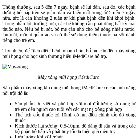
Thông thường, sau 5 đến 7 ngày, bệnh sẽ lui dần, sau đó, các bệnh
đường hô hấp trên sẽ giảm dần và biến mất trong từ 5 đến 7 ngày
nữa, tức là cần khoảng 2 tuần từ khi phát bệnh đến khi khỏi bệnh.
Trong phần lớn trường hợp, các bé không cần phải dùng bất kỳ loại
thuốc nào. Nếu bé bị sốt, bố mẹ cần nhớ cho bé uống nhiều nước,
lau mát, mặc ít quần áo và có thể sử dụng thêm thuốc hạ sốt dành
riêng cho trẻ em.
Tuy nhiên, để “tiêu diệt” bệnh nhanh hơn, bố mẹ cần đến máy xông
mũi họng cho học sinh thương hiệu iMediCare hỗ trợ.
Máy xông mũi họng iMediCare
Sản phẩm máy xông khí dung mũi họng iMediCare có các tính năng
nổi trội đó là:
Sản phẩm ưu việt và phù hợp với mọi đối tượng sử dụng từ
trẻ em đến người cao tuổi với các mặt nạ xông phù hợp
Thể tích cốc thuốc tới 10ml, có nút điều chỉnh tốc độ xông
thuốc
Kích thước hạt sương: 0.5-10µm, dễ dàng đi sâu và trong các
bộ phận hô hấp và phát huy tối đa hiệu quả điều trị;
Lưu lượng khí >8L/phút