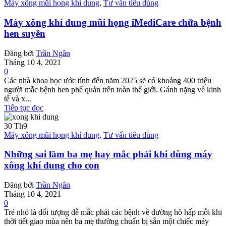
Máy xông mũi họng khí dung
,
Tư vấn tiêu dùng
Máy xông khí dung mũi họng iMediCare chữa bệnh
hen suyễn
Đăng bởi
Trần Ngân
Tháng 10 4, 2021
0
Các nhà khoa học ước tính đến năm 2025 sẽ có khoảng 400 triệu
người mắc bệnh hen phế quản trên toàn thế giới. Gánh nặng về kinh
tế và x...
Tiếp tục đọc
30
Th9
Máy xông mũi họng khí dung
,
Tư vấn tiêu dùng
Những sai lầm ba mẹ hay mắc phải khi dùng máy
xông khí dung cho con
Đăng bởi
Trần Ngân
Tháng 10 4, 2021
0
Trẻ nhỏ là đối tượng dễ mắc phải các bệnh về đường hô hấp mỗi khi
thời tiết giao mùa nên ba mẹ thường chuẩn bị sẵn một chiếc máy