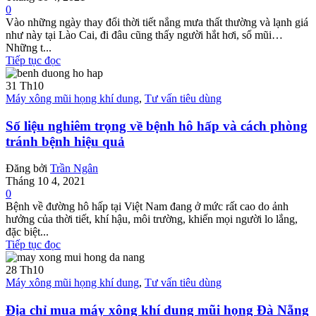
0
Vào những ngày thay đổi thời tiết nắng mưa thất thường và lạnh giá
như này tại Lào Cai, đi đâu cũng thấy người hắt hơi, sổ mũi…
Những t...
Tiếp tục đọc
31
Th10
Máy xông mũi họng khí dung
,
Tư vấn tiêu dùng
Số liệu nghiêm trọng về bệnh hô hấp và cách phòng
tránh bệnh hiệu quả
Đăng bởi
Trần Ngân
Tháng 10 4, 2021
0
Bệnh về đường hô hấp tại Việt Nam đang ở mức rất cao do ảnh
hưởng của thời tiết, khí hậu, môi trường, khiến mọi người lo lắng,
đặc biệt...
Tiếp tục đọc
28
Th10
Máy xông mũi họng khí dung
,
Tư vấn tiêu dùng
Địa chỉ mua máy xông khí dung mũi họng Đà Nẵng