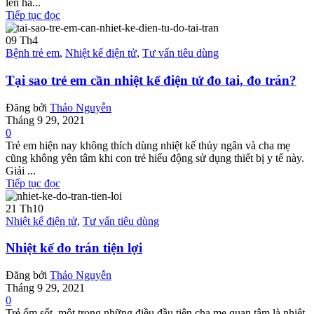
lên hà...
Tiếp tục đọc
09
Th4
Bệnh trẻ em
,
Nhiệt kế điện tử
,
Tư vấn tiêu dùng
Tại sao trẻ em cần nhiệt kế điện tử đo tai, đo trán?
Đăng bởi
Thảo Nguyễn
Tháng 9 29, 2021
0
Trẻ em hiện nay không thích dùng nhiệt kế thủy ngân và cha mẹ
cũng không yên tâm khi con trẻ hiếu động sử dụng thiết bị y tế này.
Giải ...
Tiếp tục đọc
21
Th10
Nhiệt kế điện tử
,
Tư vấn tiêu dùng
Nhiệt kế đo trán tiện lợi
Đăng bởi
Thảo Nguyễn
Tháng 9 29, 2021
0
Trẻ ốm sốt, một trong những điều đầu tiên cha mẹ quan tâm là nhiệt