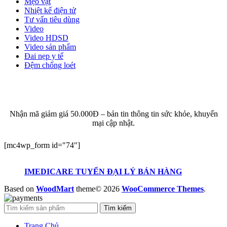
Mẹo vặt
Nhiệt kế điện tử
Tư vấn tiêu dùng
Video
Video HDSD
Video sản phẩm
Đai nẹp y tế
Đệm chống loét
ĐĂNG KÝ EMAIL NHẬN BẢN TIN SỨC KHỎE,
KHUYẾN MẠI
Nhận mã giảm giá 50.000Đ – bản tin thông tin sức khỏe, khuyến
mại cập nhật.
[mc4wp_form id="74"]
IMEDICARE TUYỂN ĐẠI LÝ BÁN HÀNG
Based on
WoodMart
theme© 2026
WooCommerce Themes
.
Tìm kiếm
Trang Chủ