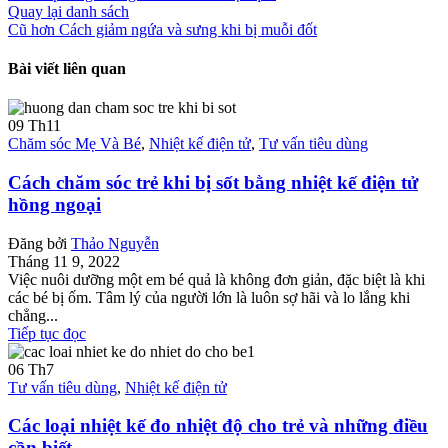
Quay lại danh sách
Cũ hơn
Cách giảm ngứa và sưng khi bị muỗi đốt
Bài viết liên quan
09
Th11
Chăm sóc Mẹ Và Bé
,
Nhiệt kế điện tử
,
Tư vấn tiêu dùng
Cách chăm sóc trẻ khi bị sốt bằng nhiệt kế điện tử
hồng ngoại
Đăng bởi
Thảo Nguyễn
Tháng 11 9, 2022
Việc nuôi dưỡng một em bé quả là không đơn giản, đặc biệt là khi
các bé bị ốm. Tâm lý của người lớn là luôn sợ hãi và lo lắng khi
chẳng...
Tiếp tục đọc
06
Th7
Tư vấn tiêu dùng
,
Nhiệt kế điện tử
Các loại nhiệt kế đo nhiệt độ cho trẻ và những điều
cần biết