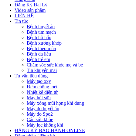
Đăng Ký Đại Lý
Video sản phẩm
LIÊN HỆ
Tin tức
Bệnh huyết áp
Bệnh tim mạch
Bệnh hô hấp
Bệnh xương khớp
Bệnh theo mùa
Bệnh da liễu
Bệnh trẻ em
Chăm sóc sức khỏe mẹ và bé
Tin khuyến mại
Tư vấn tiêu dùng
Máy tạo oxy
Đệm chống loét
Nhiệt kế điện tử
Máy hút sữa
Máy xông mũi họng khí dung
Máy đo huyết áp
Máy đo Spo2
Cân sức khỏe
Máy lọc không khí
ĐĂNG KÝ BẢO HÀNH ONLINE
Đăng nhập / đăng ký