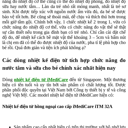
năng đo nhiệt độ cơ thể cũng có thể đo nhiệt độ phòng, đo nhiệt độ
sữa hay nước tắm… Làn da trẻ nhỏ rất mỏng manh, nhất là trẻ sơ
sinh. Khi được tiếp xúc với nguồn nước ấm vừa đủ, da bé sẽ được
bảo vệ tốt hơn. Bé cũng sẽ thoải mái, dễ chịu và thích thú hơn trong
mỗi giờ tắm gội. Chính bởi vậy, 1 chiếc nhiệt kế 2 trong 1, vừa có
chức năng đo nhiệt độ cơ thể, vừa có chức năng đo vật thể sẽ thật
sự cần thiết nếu trong gia đình bạn có trẻ nhỏ. Chỉ cần cài đặt chế
độ đo, để nhiệt kế cách bề mặt vật thể khoảng 3 – 5cm và bấm nút
là chị em đã có thể đo được nhiệt độ của nước, pha tỉ lệ phù hợp cho
bé rồi. Quá đơn giản và tiện ích phải không ạ?
Các dòng nhiệt kế điện tử tích hợp chức năng đo
nước tắm và sữa cho bé chính xác nhất hiện nay
Dòng
nhiệt kế điện tử iMediCare
đến từ Singapore. Một thương
hiệu có tên tuổi và uy tín bởi sản phẩm có chất lượng tốt. Được
phân phối độc quyền tại Việt Nam bởi Công ty thiết bị y tế và công
nghệ Việt Mỹ. Các model nhiệt kế điện tử iMediCare hiện có:
Nhiệt kế điện tử hồng ngoại cao cấp iMediCare iTM 32A
Sản phẩm cao cấp nhất hiện có trên thị trường với bộ nhớ lưu