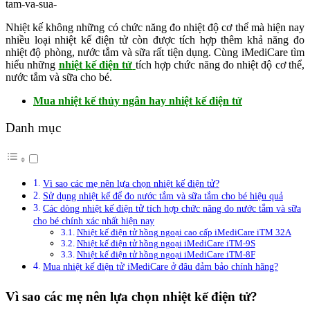
Nhiệt kế không những có chức năng đo nhiệt độ cơ thể mà hiện nay
nhiều loại nhiệt kế điện tử còn được tích hợp thêm khả năng đo
nhiệt độ phòng, nước tắm và sữa rất tiện dụng. Cùng iMediCare tìm
hiểu những
nhiệt kế điện tử
tích hợp chức năng đo nhiệt độ cơ thể,
nước tắm và sữa cho bé.
Mua nhiệt kế thủy ngân hay nhiệt kế điện tử
Danh mục
Vì sao các mẹ nên lựa chọn nhiệt kế điện tử?
Sử dụng nhiệt kế để đo nước tắm và sữa tắm cho bé hiệu quả
Các dòng nhiệt kế điện tử tích hợp chức năng đo nước tắm và sữa
cho bé chính xác nhất hiện nay
Nhiệt kế điện tử hồng ngoại cao cấp iMediCare iTM 32A
Nhiệt kế điện tử hồng ngoại iMediCare iTM-9S
Nhiệt kế điện tử hồng ngoại iMediCare iTM-8F
Mua nhiệt kế điện tử iMediCare ở đâu đảm bảo chính hãng?
Vì sao các mẹ nên lựa chọn nhiệt kế điện tử?