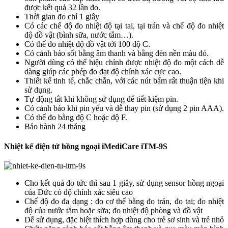
được kết quả 32 lần đo.
Thời gian đo chỉ 1 giây
Có các chế độ đo nhiệt độ tại tai, tại trán và chế độ đo nhiệt
độ đồ vật (bình sữa, nước tắm…).
Có thể đo nhiệt độ đồ vật tới 100 độ C.
Có cảnh báo sốt bằng âm thanh và bằng đèn nền màu đỏ.
Người dùng có thể hiệu chỉnh được nhiệt độ đo một cách dễ
dàng giúp các phép đo đạt độ chính xác cực cao.
Thiết kế tinh tế, chắc chắn, với các nút bấm rất thuận tiện khi
sử dụng.
Tự động tắt khi không sử dụng để tiết kiệm pin.
Có cảnh báo khi pin yếu và dễ thay pin (sử dụng 2 pin AAA).
Có thể đo bằng độ C hoặc độ F.
Bảo hành 24 tháng
Nhiệt kế điện tử hồng ngoại iMediCare iTM-9S
Cho kết quả đo tức thì sau 1 giây, sử dụng sensor hồng ngoại
của Đức có độ chính xác siêu cao
Chế độ đo đa dạng : đo cơ thể bằng đo trán, đo tai; đo nhiệt
độ của nước tắm hoặc sữa; đo nhiệt độ phòng và đồ vật
Dễ sử dụng, đặc biệt thích hợp dùng cho trẻ sơ sinh và trẻ nhỏ