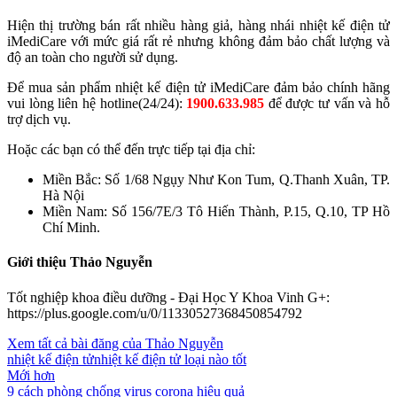
Hiện thị trường bán rất nhiều hàng giả, hàng nhái nhiệt kế điện tử
iMediCare với mức giá rất rẻ nhưng không đảm bảo chất lượng và
độ an toàn cho người sử dụng.
Để mua sản phẩm nhiệt kế điện tử iMediCare đảm bảo chính hãng
vui lòng liên hệ hotline(24/24):
1900.633.985
để được tư vấn và hỗ
trợ dịch vụ.
Hoặc các bạn có thể đến trực tiếp tại địa chỉ:
Miền Bắc: Số 1/68 Ngụy Như Kon Tum, Q.Thanh Xuân, TP.
Hà Nội
Miền Nam: Số 156/7E/3 Tô Hiến Thành, P.15, Q.10, TP Hồ
Chí Minh.
Giới thiệu Thảo Nguyễn
Tốt nghiệp khoa điều dưỡng - Đại Học Y Khoa Vinh G+:
https://plus.google.com/u/0/11330527368450854792
Xem tất cả bài đăng của Thảo Nguyễn
nhiệt kế điện tử
nhiệt kế điện tử loại nào tốt
Mới hơn
9 cách phòng chống virus corona hiệu quả