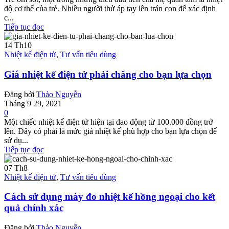
độ cơ thể của trẻ. Nhiều người thử áp tay lên trán con để xác định
c...
Tiếp tục đọc
14
Th10
Nhiệt kế điện tử
,
Tư vấn tiêu dùng
Giá nhiệt kế điện tử phải chăng cho bạn lựa chọn
Đăng bởi
Thảo Nguyễn
Tháng 9 29, 2021
0
Một chiếc nhiệt kế điện tử hiện tại dao động từ 100.000 đồng trở
lên. Đây có phải là mức giá nhiệt kế phù hợp cho bạn lựa chọn để
sử dụ...
Tiếp tục đọc
07
Th8
Nhiệt kế điện tử
,
Tư vấn tiêu dùng
Cách sử dụng máy đo nhiệt kế hồng ngoại cho kết
quả chính xác
Đăng bởi
Thảo Nguyễn