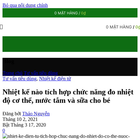
Bỏ qua nội dung chính
0
MẶT HÀNG
/
0
₫
0
MẶT HÀNG
/
0
Blog
Trang chủ
/
Tư vấn tiêu dùng
Tư vấn tiêu dùng
,
Nhiệt kế điện tử
Nhiệt kế nào tích hợp chức năng đo nhiệt
độ cơ thể, nước tắm và sữa cho bé
Đăng bởi
Thảo Nguyễn
Tháng 10 2, 2021
Bật Tháng 3 17, 2020
0