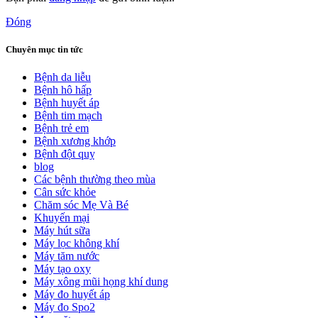
Đóng
Chuyên mục tin tức
Bệnh da liễu
Bệnh hô hấp
Bệnh huyết áp
Bệnh tim mạch
Bệnh trẻ em
Bệnh xương khớp
Bệnh đột quỵ
blog
Các bệnh thường theo mùa
Cân sức khỏe
Chăm sóc Mẹ Và Bé
Khuyến mại
Máy hút sữa
Máy lọc không khí
Máy tăm nước
Máy tạo oxy
Máy xông mũi họng khí dung
Máy đo huyết áp
Máy đo Spo2