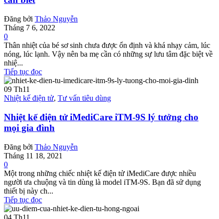
Đăng bởi
Thảo Nguyễn
Tháng 7 6, 2022
0
Thân nhiệt của bé sơ sinh chưa được ổn định và khá nhạy cảm, lúc
nóng, lúc lạnh. Vậy nên ba mẹ cần có những sự lưu tâm đặc biệt về
nhiệ...
Tiếp tục đọc
09
Th11
Nhiệt kế điện tử
,
Tư vấn tiêu dùng
Nhiệt kế điện tử iMediCare iTM-9S lý tưởng cho
mọi gia đình
Đăng bởi
Thảo Nguyễn
Tháng 11 18, 2021
0
Một trong những chiếc nhiệt kế điện tử iMediCare được nhiều
người ưa chuộng và tin dùng là model iTM-9S. Bạn đã sử dụng
thiết bị này ch...
Tiếp tục đọc
04
Th11