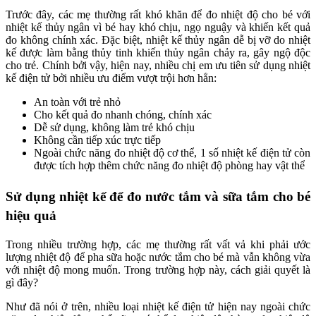
Trước đây, các mẹ thường rất khó khăn để đo nhiệt độ cho bé với
nhiệt kế thủy ngân vì bé hay khó chịu, ngọ nguậy và khiến kết quả
đo không chính xác. Đặc biệt, nhiệt kế thủy ngân dễ bị vỡ do nhiệt
kế được làm bằng thủy tinh khiến thủy ngân chảy ra, gây ngộ độc
cho trẻ. Chính bởi vậy, hiện nay, nhiều chị em ưu tiên sử dụng nhiệt
kế điện tử bởi nhiều ưu điểm vượt trội hơn hẳn:
An toàn với trẻ nhỏ
Cho kết quả đo nhanh chóng, chính xác
Dễ sử dụng, không làm trẻ khó chịu
Không cần tiếp xúc trực tiếp
Ngoài chức năng đo nhiệt độ cơ thể, 1 số nhiệt kế điện tử còn
được tích hợp thêm chức năng đo nhiệt độ phòng hay vật thể
Sử dụng nhiệt kế để đo nước tắm và sữa tắm cho bé
hiệu quả
Trong nhiều trường hợp, các mẹ thường rất vất vả khi phải ước
lượng nhiệt độ để pha sữa hoặc nước tắm cho bé mà vẫn không vừa
với nhiệt độ mong muốn. Trong trường hợp này, cách giải quyết là
gì đây?
Như đã nói ở trên, nhiều loại nhiệt kế điện tử hiện nay ngoài chức