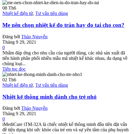
08
Th6
Nhiệt kế điện tử
,
Tư vấn tiêu dùng
Mẹ nên chọn nhiệt kế đo trán hay đo tai cho con?
Đăng bởi
Thảo Nguyễn
Tháng 9 29, 2021
0
Nhằm đáp ứng cho nhu cầu của người dùng, các nhà sản xuất đã
tiến hành phân phối nhiều mẫu mã nhiệt kế khác nhau, đa dạng về
chủng loại...
Tiếp tục đọc
02
Th6
Nhiệt kế điện tử
,
Tư vấn tiêu dùng
Nhiệt kế thông minh dành cho trẻ nhỏ
Đăng bởi
Thảo Nguyễn
Tháng 9 29, 2021
0
iMediCare iTM-32A là chiếc nhiệt kế thông minh đầu tiên đặt vấn
đề tiện dụng khi sức khỏe của trẻ em và sự yên tâm của phụ huynh